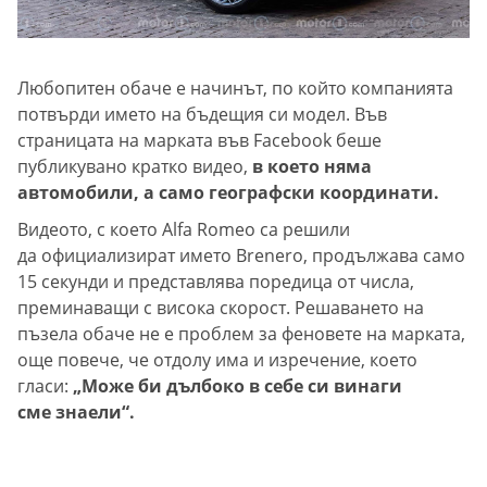
Любопитен обаче е начинът, по който компанията
потвърди името на бъдещия си модел. Във
страницата на марката във Facebook беше
публикувано кратко видео,
в което няма
автомобили, а само географски координати.
Видеото, с което Alfa Romeo са решили
да официализират името Brenero, продължава само
15 секунди и представлява поредица от числа,
преминаващи с висока скорост. Решаването на
пъзела обаче не е проблем за феновете на марката,
още повече, че отдолу има и изречение, което
гласи:
„Може би дълбоко в себе си винаги
сме знаели“.