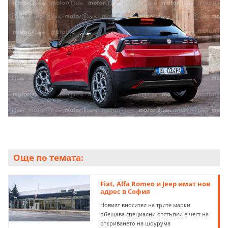
Още по темата:
Fiat, Alfa Romeo и Jeep имат нов
адрес в София
Новият вносител на трите марки
обещава специални отстъпки в чест на
откриването на шоурума