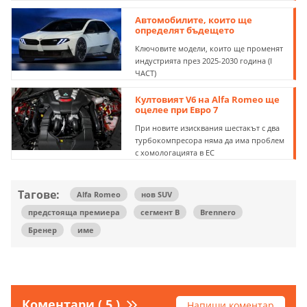
Автомобилите, които ще
определят бъдещето
Ключовите модели, които ще променят
индустрията през 2025-2030 година (I
ЧАСТ)
Култовият V6 на Alfa Romeo ще
оцелее при Евро 7
При новите изисквания шестакът с два
турбокомпресора няма да има проблем
с хомологацията в ЕС
Тагове:
Alfa Romeo
нов SUV
предстояща премиера
сегмент B
Brennero
Бренер
име
Коментари ( 5 )
Напиши коментар