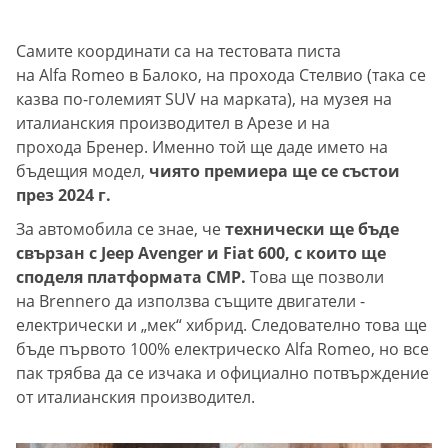
Самите координати са на тестовата писта
на Alfa Romeo в Балоко, на прохода Стелвио (така се
казва по-големият SUV на марката), на музея на
италианския производител в Арезе и на
прохода Бренер. Именно той ще даде името на
бъдещия модел,
чиято премиера ще се състои
през 2024 г.
За автомобила се знае, че
технически ще бъде
свързан с Jeep Avenger и Fiat 600, с които ще
споделя платформата CMP.
Това ще позволи
на Brennero да използва същите двигатели -
електрически и „мек“ хибрид. Следователно това ще
бъде първото 100% електрическо Alfa Romeo, но все
пак трябва да се изчака и официално потвърждение
от италианския производител.