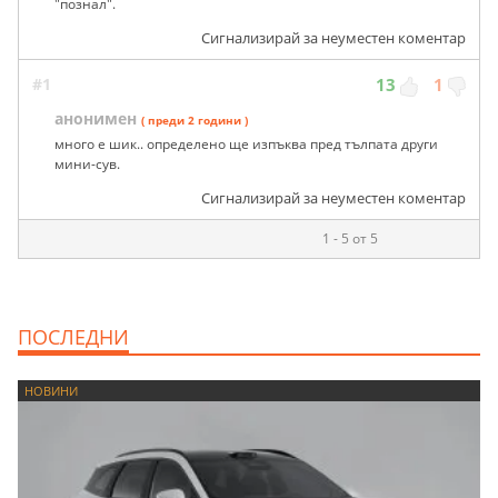
"познал".
Сигнализирай за неуместен коментар
#1
13
1
анонимен
( преди 2 години )
много е шик.. определено ще изпъква пред тълпата други
мини-сув.
Сигнализирай за неуместен коментар
1 - 5 от 5
ПОСЛЕДНИ
НОВИНИ