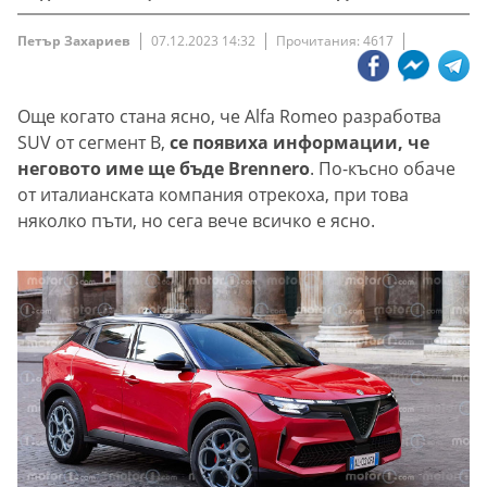
Петър Захариев
07.12.2023 14:32
Прочитания: 4617
Още когато стана ясно, че Alfa Romeo разработва
SUV от сегмент B,
се появиха информации, че
неговото име ще бъде Brennero
. По-късно обаче
от италианската компания отрекоха, при това
няколко пъти, но сега вече всичко е ясно.