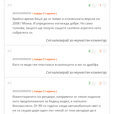
#4
4
1
анонимен
( преди 2 години )
Крайно време беше да се появи и италянската версия на
2008 / Мокка. И определено изглежда добре. Но само
толкова, защото ще получи същите скопени агрегати като
събратята си.
Сигнализирай за неуместен коментар
#3
4
3
анонимен
( преди 2 години )
Като ги видя тея пластмаси в калниците и ми се драйфа
Сигнализирай за неуместен коментар
#2
3
2
анонимен
( преди 2 години )
Коментирането на рендери, направени от някое издание
като предположение за бъдещ модел, е напълно
безсмислено. От 90-те години следя автомобилния свят и
не се сещам дори един път някой от тези рендери да е