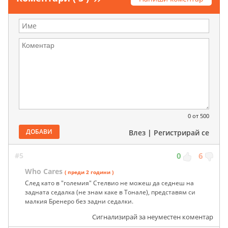
0
от 500
ДОБАВИ
Влез
|
Регистрирай се
#5
0
6
Who Cares
( преди 2 години )
След като в "големия" Стелвио не можеш да седнеш на
задната седалка (не знам каке в Тонале), представям си
малкия Бренеро без задни седалки.
Сигнализирай за неуместен коментар