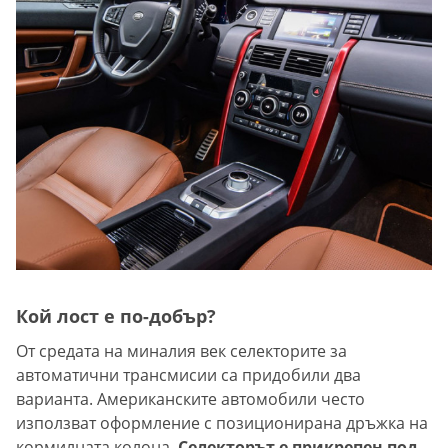
Кой лост е по-добър?
От средата на миналия век селекторите за
автоматични трансмисии са придобили два
варианта. Американските автомобили често
използват оформление с позиционирана дръжка на
кормилната колона.
Селекторът е прикрепен под