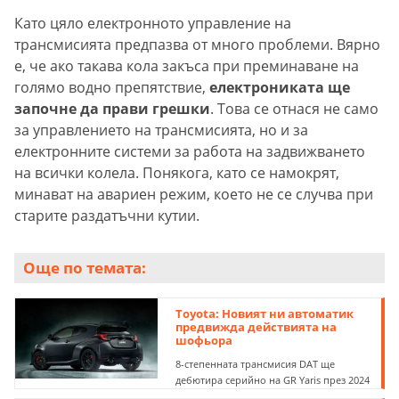
Като цяло електронното управление на
трансмисията предпазва от много проблеми. Вярно
е, че ако такава кола закъса при преминаване на
голямо водно препятствие,
електрониката ще
започне да прави грешки
. Това се отнася не само
за управлението на трансмисията, но и за
електронните системи за работа на задвижването
на всички колела. Понякога, като се намокрят,
минават на авариен режим, което не се случва при
старите раздатъчни кутии.
Още по темата:
Toyota: Новият ни автоматик
предвижда действията на
шофьора
8-степенната трансмисия DAT ще
дебютира серийно на GR Yaris през 2024