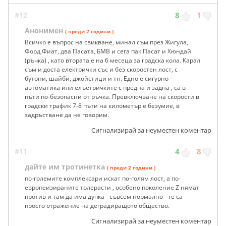
#12
8
1
Анонимен
( преди 2 години )
Всичко е въпрос на свикване, минал съм през Жигула,
Форд,Фиат, два Пасата, БМВ и сега пак Пасат и Хюндай
(ръчка) , като втората е на 6 месеца за градска кола. Карал
съм и доста електрички със и без скоростен лост, с
бутони, шайби, джойстици и тн. Едно е сигурно -
автоматика или елъетричките с предна и задна , са в
пъти по-безопасни от ръчка. Превключване на скорости в
градски трафик 7-8 пъти на километър е безумие, в
задръстване да не говорим.
Сигнализирай за неуместен коментар
#11
4
8
дайте им тротинетка
( преди 2 години )
по-големите комплексари искат по-голям лост, а по-
европеизираните толерасти , особено поколение Z нямат
против и там да има дупка - съвсем нормално - те са
просто отражение на деградиращото общество.
Сигнализирай за неуместен коментар