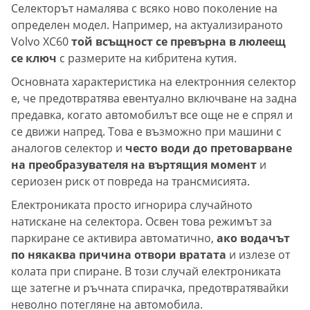
Селекторът намалява с всяко ново поколение на
определен модел. Например, на актуализираното
Volvo XC60
той всъщност се превърна в люлеещ
се ключ
с размерите на кибритена кутия.
Основната характеристика на електронния селектор
е, че предотвратява евентуално включване на задна
предавка, когато автомобилът все още не е спрял и
се движи напред. Това е възможно при машини с
аналогов селектор и
често води до претоварване
на преобразувателя на въртящия момент
и
сериозен риск от повреда на трансмисията.
Електрониката просто игнорира случайното
натискане на селектора. Освен това режимът за
паркиране се активира автоматично,
ако водачът
по някаква причина отвори вратата
и излезе от
колата при спиране. В този случай електрониката
ще затегне и ръчната спирачка, предотвратявайки
неволно потегляне на автомобила.