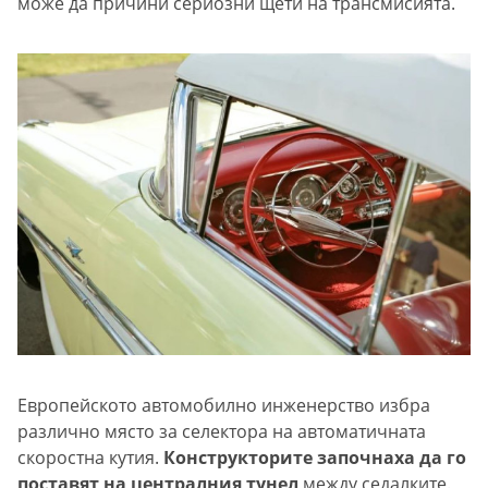
може да причини сериозни щети на трансмисията.
Европейското автомобилно инженерство избра
различно място за селектора на автоматичната
скоростна кутия.
Конструкторите започнаха да го
поставят на централния тунел
между седалките.