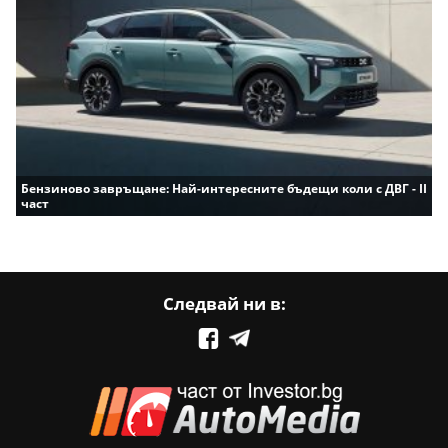
Бензиново завръщане: Най-интересните бъдещи коли с ДВГ - II
част
Следвай ни в: