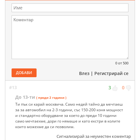
0
от 500
ДОБАВИ
Влез
|
Регистрирай се
#13
3
0
До 13-ти
( преди 2 години )
Ти пък си карай москвича. Само недей тайно да мечтаеш
за за автомобил на 2-3 години, със 150-200 коня мощност
и стандартно оборудване за което до преди 10 години
само мечтаехме, дори го нямаше и като екстри в колите
които можехме да си позволим.
Сигнализирай за неуместен коментар