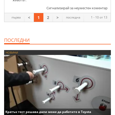
животът.
Сигнализирай за неуместен коментар
<
1
2
>
първа
последна
1 - 10 от 13
ПОСЛЕДНИ
НОВИНИ
Кратък тест решава дали може да работите в Toyota