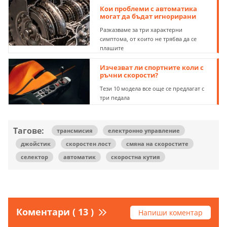
Кои проблеми с автоматика
могат да бъдат игнорирани
Разказваме за три характерни
симптома, от които не трябва да се
плашите
Изчезват ли спортните коли с
ръчни скорости?
Тези 10 модела все още се предлагат с
три педала
Тагове:
трансмисия
електронно управление
джойстик
скоростен лост
смяна на скоростите
селектор
автоматик
скоростна кутия
Коментари ( 13 )
Напиши коментар