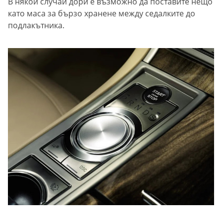
В някои случаи дори е възможно да поставите нещо
като маса за бързо хранене между седалките до
подлакътника.