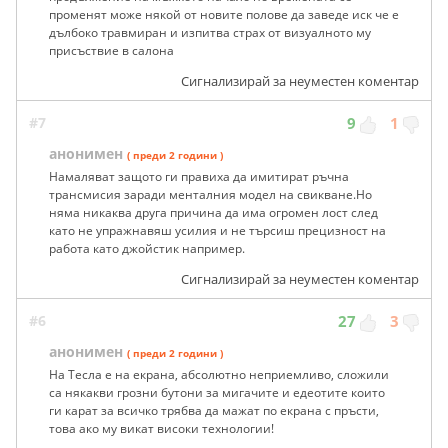
променят може някой от новите полове да заведе иск че е
дълбоко травмиран и изпитва страх от визуалното му
присъствие в салона
Сигнализирай за неуместен коментар
#7
9
1
анонимен
( преди 2 години )
Намаляват защото ги правиха да имитират ръчна
трансмисия заради менталния модел на свикване.Но
няма никаква друга причина да има огромен лост след
като не упражнавяш усилия и не търсиш прецизност на
работа като джойстик например.
Сигнализирай за неуместен коментар
#6
27
3
анонимен
( преди 2 години )
На Тесла е на екрана, абсолютно неприемливо, сложили
са някакви грозни бутони за мигачите и едеотите които
ги карат за всичко трябва да мажат по екрана с пръсти,
това ако му викат високи технологии!