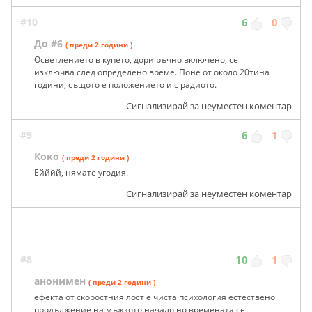
#10
6
0
До #6
( преди 2 години )
Осветлението в купето, дори ръчно включено, се
изключва след определено време. Поне от около 20тина
години, същото е положението и с радиото.
Сигнализирай за неуместен коментар
#9
6
1
Коко
( преди 2 години )
Ейййй, нямате угодия.
Сигнализирай за неуместен коментар
#8
10
1
анонимен
( преди 2 години )
ефекта от скоростния лост е чиста психология естествено
продължение на мъжкото начало но времената се