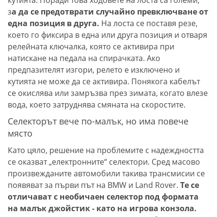
з
а да се предотврати случайно превключване от
една позиция в друга.
На лоста се поставя резе,
което го фиксира в една или друга позиция и отваря
релейната ключалка, която се активира при
натискане на педала на спирачката. Ако
предпазителят изгори, релето е изключено и
кутията не може да се активира. Понякога кабелът
се окислява или замръзва през зимата, когато влезе
вода, което затруднява смяната на скоростите.
Селекторът вече по-малък, но има повече
място
Като цяло, решение на проблемите с надеждността
се оказват „електронните“ селектори. Сред масово
произвежданите автомобили такива трансмисии се
появяват за първи път на BMW и Land Rover.
Те се
отличават с необичаен селектор под формата
на малък джойстик - като на игрова конзола.