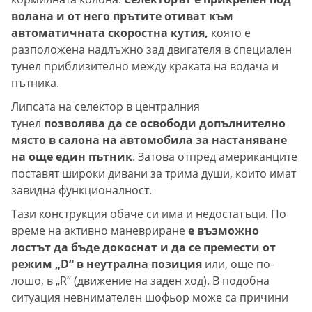
волана и от него прътите отиват към
автоматичната скоростна кутия,
която е
разположена надлъжно зад двигателя в специален
тунел приблизително между краката на водача и
пътника.
Липсата на селектор в централния
тунел
позволява да се освободи допълнително
място в салона на автомобила за настаняване
на още един пътник
. Затова отпред американците
поставят широки дивани за трима души, които имат
завидна функционалност.
Тази конструкция обаче си има и недостатъци. По
време на активно маневриране
е възможно
лостът да бъде докоснат и да се премести от
режим „D“ в неутрална позиция
или, още по-
лошо, в „R“ (движение на заден ход). В подобна
ситуация невнимателен шофьор може са причини