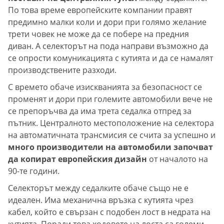
По това време европейските компании правят
предимно малки коли и дори при голямо желание
трети човек не може да се побере на предния
диван. А селекторът на пода направи възможно да
се опрости комуникацията с кутията и да се намалят
производствените разходи.
С времето обаче изискванията за безопасност се
променят и дори при големите автомобили вече не
се препоръчва да има трета седалка отпред за
пътник. Централното местоположение на селектора
на автоматичната трансмисия се счита за успешно и
много производители на автомобили започват
да копират европейския дизайн
от началото на
90-те години.
Селекторът между седалките обаче също не е
идеален. Има механична връзка с кутията чрез
кабел, който е свързан с подобен лост в недрата на
кутията. Поради това ходовете на лоста са големи,