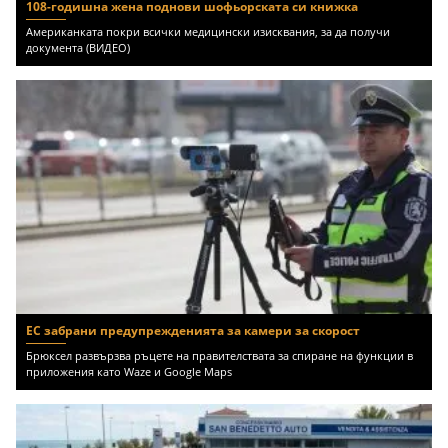
108-годишна жена поднови шофьорската си книжка
Американката покри всички медицински изисквания, за да получи
документа (ВИДЕО)
ЕС забрани предупрежденията за камери за скорост
Брюксел развързва ръцете на правителствата за спиране на функции в
приложения като Waze и Google Maps