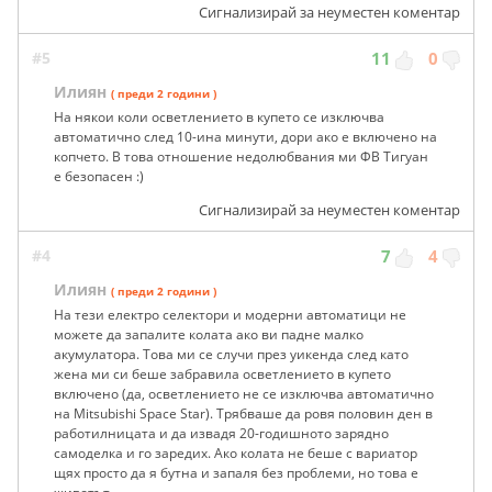
Сигнализирай за неуместен коментар
#5
11
0
Илиян
( преди 2 години )
На някои коли осветлението в купето се изключва
автоматично след 10-ина минути, дори ако е включено на
копчето. В това отношение недолюбвания ми ФВ Тигуан
е безопасен :)
Сигнализирай за неуместен коментар
#4
7
4
Илиян
( преди 2 години )
На тези електро селектори и модерни автоматици не
можете да запалите колата ако ви падне малко
акумулатора. Това ми се случи през уикенда след като
жена ми си беше забравила осветлението в купето
включено (да, осветлението не се изключва автоматично
на Mitsubishi Space Star). Трябваше да ровя половин ден в
работилницата и да извадя 20-годишното зарядно
самоделка и го заредих. Ако колата не беше с вариатор
щях просто да я бутна и запаля без проблеми, но това е