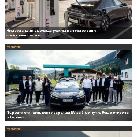
Нидерландия въвежда режим на тока заради
електромобилите
НОВИНИ
Първата станция, която зарежда EV за 5 минути, беше открита
в Европа
НОВИНИ