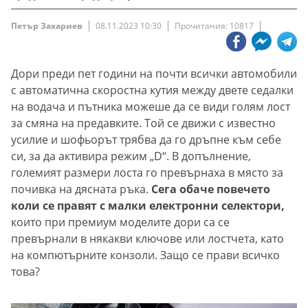
Петър Захариев
08.11.2023 10:30
Прочитания: 10817
Дори преди пет години на почти всички автомобили
с автоматична скоростна кутия между двете седалки
на водача и пътника можеше да се види голям лост
за смяна на предавките. Той се движи с известно
усилие и шофьорът трябва да го дръпне към себе
си, за да активира режим „D“. В допълнение,
големият размери лоста го превърнаха в място за
почивка на дясната ръка.
Сега обаче повечето
коли се правят с малки електронни селектори,
които при премиум моделите дори са се
превърнали в някакви ключове или лостчета, като
на компютърните конзоли. Защо се прави всичко
това?