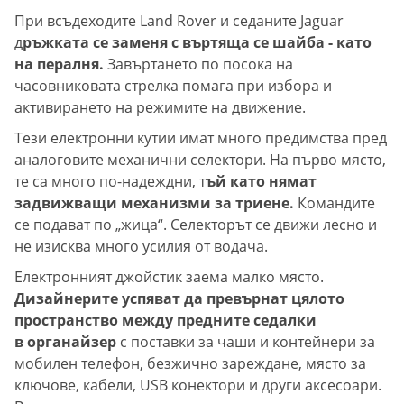
При всъдеходите Land Rover и седаните Jaguar
д
ръжката се заменя с въртяща се шайба - като
на пералня.
Завъртането по посока на
часовниковата стрелка помага при избора и
активирането на режимите на движение.
Тези електронни кутии имат много предимства пред
аналоговите механични селектори. На първо място,
те са много по-надеждни, т
ъй като нямат
задвижващи механизми за триене.
Командите
се подават по „жица“. Селекторът се движи лесно и
не изисква много усилия от водача.
Електронният джойстик заема малко място.
Дизайнерите успяват да превърнат цялото
пространство между предните седалки
в органайзер
с поставки за чаши и контейнери за
мобилен телефон, безжично зареждане, място за
ключове, кабели, USB конектори и други аксесоари.