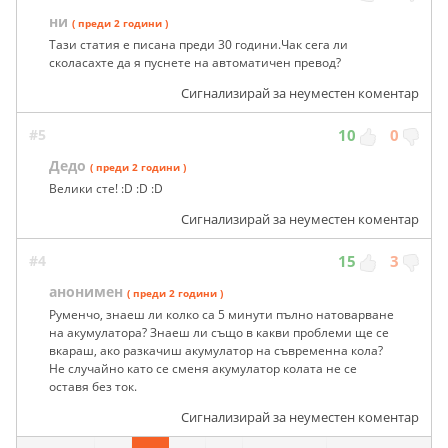
ни
( преди 2 години )
Тази статия е писана преди 30 години.Чак сега ли
сколасахте да я пуснете на автоматичен превод?
Сигнализирай за неуместен коментар
#5
10
0
Дедо
( преди 2 години )
Велики сте! :D :D :D
Сигнализирай за неуместен коментар
#4
15
3
анонимен
( преди 2 години )
Руменчо, знаеш ли колко са 5 минути пълно натоварване
на акумулатора? Знаеш ли също в какви проблеми ще се
вкараш, ако разкачиш акумулатор на съвременна кола?
Не случайно като се сменя акумулатор колата не се
оставя без ток.
Сигнализирай за неуместен коментар