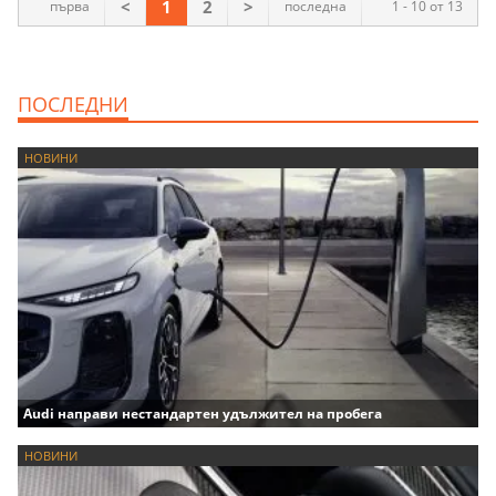
<
1
2
>
първа
последна
1 - 10 от 13
ПОСЛЕДНИ
НОВИНИ
Audi направи нестандартен удължител на пробега
НОВИНИ