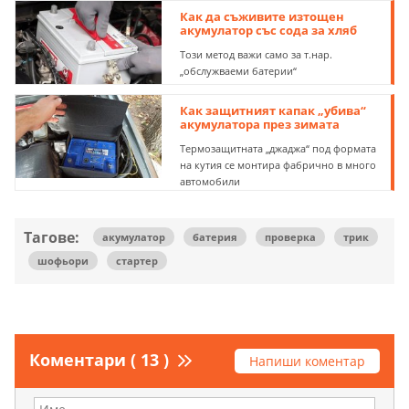
Как да съживите изтощен
акумулатор със сода за хляб
Този метод важи само за т.нар.
„обслужваеми батерии“
Как защитният капак „убива“
акумулатора през зимата
Термозащитната „джаджа“ под формата
на кутия се монтира фабрично в много
автомобили
Тагове:
акумулатор
батерия
проверка
трик
шофьори
стартер
Коментари ( 13 )
Напиши коментар