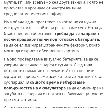
мултицет“, или всевъзможна друга техника, която не
присъства в арсенала от инструменти на
средностатистическия шофьор.
Има обаче един прост тест, за който не са нужни
инструменти и за който ви разказваме сега. Но за да
бъде наистина обективен,
трябва да се направят
лесни предварителни подготовки с батерията,
за да се елиминират „страничните фактори“, които
могат да изкривят обективната картина.
Първо проверяваме визуално батерията, за да се
уверим, че всичко е наред с кутията. След това
обърнете внимание на клемите. Ако са покрити с
мръсотия, премахваме всички тези „отлагания“ със
сух парцал.
В същото време избърсваме
повърхността на акумулатора
за да елиминираме
загубата на енергия от потока на блуждаещи токове
през мръсотията.
След това се уверяваме, че клемите не са покрити с