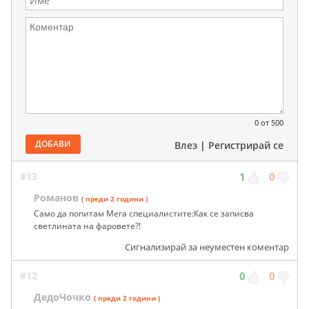
0
от 500
ДОБАВИ
Влез
|
Регистрирай се
#13
1
0
Романов
( преди 2 години )
Само да попитам Мега специалистите:Как се записва
светлината на фаровете?!
Сигнализирай за неуместен коментар
#12
0
0
ДедоЧочко
( преди 2 години )