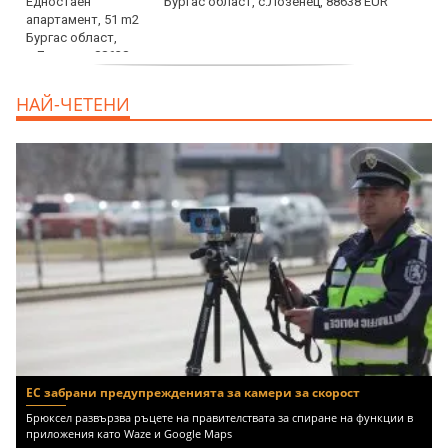
Бургас област, с.Лозенец, 88638 EUR
продава, Едностаен апартамент, 39 m2
НАЙ-ЧЕТЕНИ
Бургас област, к.к.Слънчев Бряг, 65500
EUR
ЕС забрани предупрежденията за камери за скорост
Брюксел развързва ръцете на правителствата за спиране на функции в
приложения като Waze и Google Maps