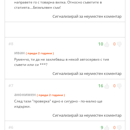
направете го с товарна вилка. Относно съветите в
статията....Безмълвен съм!
Сигнализирай за неуместен коментар
#8
10
0
иван
( преди 2 години )
Руменчо, ти да не захлебваш в някой автосервиз с тия
съвети или си ***?
Сигнализирай за неуместен коментар
#7
16
0
анонимен
( преди 2 години )
След тази "проверка" едно е сигурно - по-малко ще
издържи.
Сигнализирай за неуместен коментар
#6
9
0