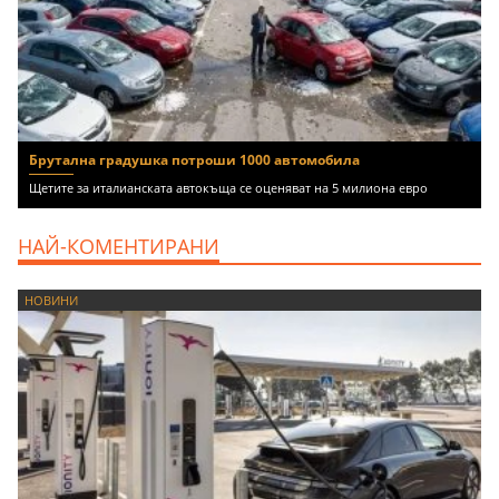
Брутална градушка потроши 1000 автомобила
Щетите за италианската автокъща се оценяват на 5 милиона евро
НАЙ-КОМЕНТИРАНИ
НОВИНИ