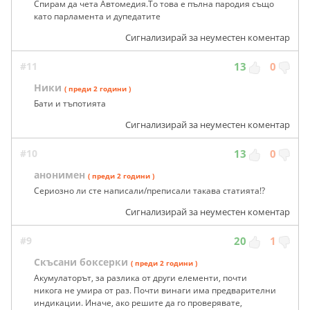
Спирам да чета Автомедия.То това е пълна пародия също
като парламента и дупедатите
Сигнализирай за неуместен коментар
#11
13
0
Ники
( преди 2 години )
Бати и тъпотията
Сигнализирай за неуместен коментар
#10
13
0
анонимен
( преди 2 години )
Сериозно ли сте написали/преписали такава статията!?
Сигнализирай за неуместен коментар
#9
20
1
Скъсани боксерки
( преди 2 години )
Акумулаторът, за разлика от други елементи, почти
никога не умира от раз. Почти винаги има предварителни
индикации. Иначе, ако решите да го проверявате,