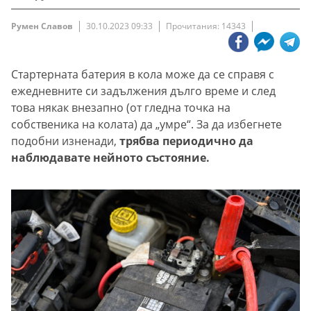
Румен Славов
30.10.2023 09:33
Прочитания: 14343
Стартерната батерия в кола може да се справя с
ежедневните си задължения дълго време и след
това някак внезапно (от гледна точка на
собственика на колата) да „умре“. За да избегнете
подобни изненади,
трябва периодично да
наблюдавате нейното състояние.