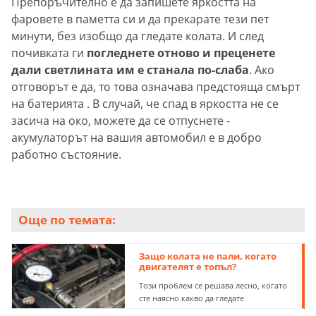
Препоръчително е да запишете яркостта на
фаровете в паметта си и да прекарате тези пет
минути, без изобщо да гледате колата. И след
почивката ги
погледнете отново и преценете
дали светлината им е станала по-слаба
. Ако
отговорът е да, то това означава предстояща смърт
на батерията . В случай, че спад в яркостта не се
засича на око, можете да се отпуснете -
акумулаторът на вашия автомобил е в добро
работно състояние.
Още по темата:
Защо колата не пали, когато
двигателят е топъл?
Този проблем се решава лесно, когато
сте наясно какво да гледате