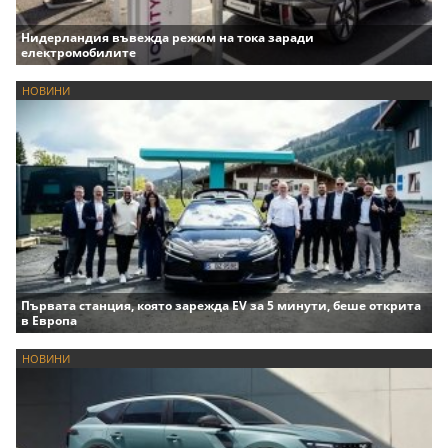
Нидерландия въвежда режим на тока заради
електромобилите
НОВИНИ
Първата станция, която зарежда EV за 5 минути, беше открита
в Европа
НОВИНИ