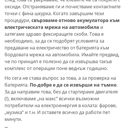
оксиди. Отстраняваме ги и почистваме контактните
точки с фина шкурка. Когато завършим тези
процедури,
свързваме отново акумулатора към
електрическата мрежа на автомобила
и
затягаме здраво фиксиращите скоби. Това е
необходимо, за да се подобрят условията за
предаване на електричество от батерията към
бордовата мрежа на автомобила. Имайте предвид,
че по принцип е полезно да се извършва такъв
комплекс от операции поне веднъж годишно.
Но сега не става въпрос за това, а за проверка на
батерията.
По-добре е да се извърши на тъмно
.
За да направим това, без да стартираме двигателя
(!), включваме „на макс“ всички възможни
потребители на електроенергия в колата: фарове,
„музика“ и т.н. И оставете всичко да работи пет
минути.