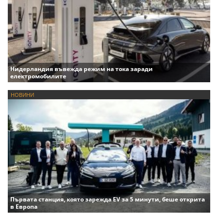
Нидерландия въвежда режим на тока заради
електромобилите
НОВИНИ
Първата станция, която зарежда EV за 5 минути, беше открита
в Европа