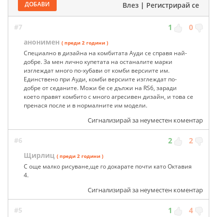
ДОБАВИ
Влез
|
Регистрирай се
#7
1
0
анонимен
( преди 2 години )
Специално в дизайна на комбитата Ауди се справя най-
добре. За мен лично купетата на останалите марки
изглеждат много по-хубави от комби версиите им.
Единствено при Ауди, комби версиите изглеждат по-
добре от седаните. Можи бе се дължи на RS6, заради
което правят комбито с много агресивен дизайн, и това се
пренася после и в нормалните им модели.
Сигнализирай за неуместен коментар
#6
2
2
Щирлиц
( преди 2 години )
С още малко рисуване,ще го докарате почти като Октавия
4.
Сигнализирай за неуместен коментар
#5
1
4