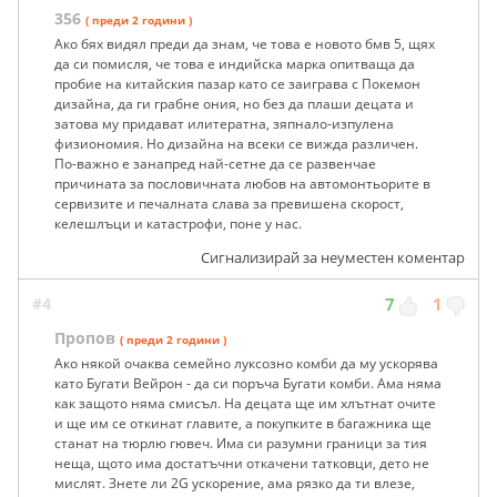
356
( преди 2 години )
Ако бях видял преди да знам, че това е новото бмв 5, щях
да си помисля, че това е индийска марка опитваща да
пробие на китайския пазар като се заиграва с Покемон
дизайна, да ги грабне ония, но без да плаши децата и
затова му придават илитератна, зяпнало-изпулена
физиономия. Но дизайна на всеки се вижда различен.
По-важно е занапред най-сетне да се развенчае
причината за пословичната любов на автомонтьорите в
сервизите и печалната слава за превишена скорост,
келешлъци и катастрофи, поне у нас.
Сигнализирай за неуместен коментар
#4
7
1
Пропов
( преди 2 години )
Ако някой очаква семейно луксозно комби да му ускорява
като Бугати Вейрон - да си поръча Бугати комби. Ама няма
как защото няма смисъл. На децата ще им хлътнат очите
и ще им се откинат главите, а покупките в багажника ще
станат на тюрлю гювеч. Има си разумни граници за тия
неща, щото има достатъчни откачени татковци, дето не
мислят. Знете ли 2G ускорение, ама рязко да ти влезе,