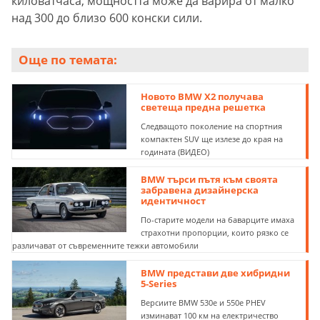
киловатчаса, мощността може да варира от малко
над 300 до близо 600 конски сили.
Още по темата:
Новото BMW X2 получава
светеща предна решетка
Следващото поколение на спортния
компактен SUV ще излезе до края на
годината (ВИДЕО)
BMW търси пътя към своята
забравена дизайнерска
идентичност
По-старите модели на баварците имаха
страхотни пропорции, които рязко се
различават от съвременните тежки автомобили
BMW представи две хибридни
5-Series
Версиите BMW 530e и 550e PHEV
изминават 100 км на електричество