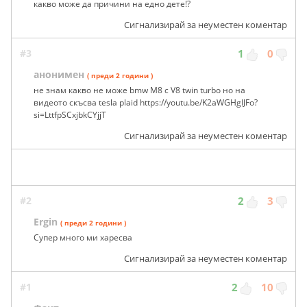
какво може да причини на едно дете!?
Сигнализирай за неуместен коментар
#3
1
0
анонимен
( преди 2 години )
не знам какво не може bmw M8 с V8 twin turbo но на
видеото скъсва tesla plaid https://youtu.be/K2aWGHgIJFo?
si=LttfpSCxjbkCYjjT
Сигнализирай за неуместен коментар
#2
2
3
Ergin
( преди 2 години )
Супер много ми харесва
Сигнализирай за неуместен коментар
#1
2
10