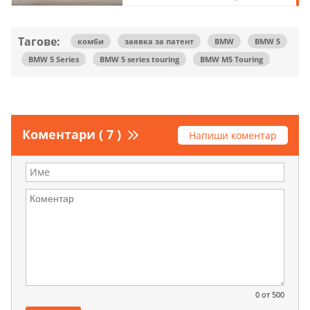
Тагове:
комби
заявка за патент
BMW
BMW 5
BMW 5 Series
BMW 5 series touring
BMW M5 Touring
Коментари ( 7 )
Напиши коментар
0
от 500