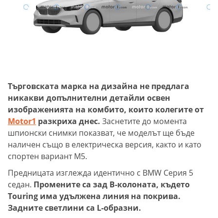
Търговската марка на дизайна не предлага
никакви допълнителни детайли освен
изображенията на комбито, които колегите от
Motor1
разкриха днес.
Заснетите до момента
шпионски снимки показват, че моделът ще бъде
наличен също в електрическа версия, както и като
спортен вариант М5.
Предницата изглежда идентично с BMW Серия 5
седан.
Промените са зад B-колоната, където
Touring има удължена линия на покрива.
Задните светлини са L-образни.