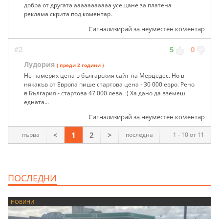
добра от другата ааааааааааа усещане за платена
реклама скрита под коментар.
Сигнализирай за неуместен коментар
#2
5
0
Лудория
( преди 2 години )
Не намерих цена в българския сайт на Мерцедес. Но в
някакъв от Европа пише стартова цена - 30 000 евро. Рено
в България - стартова 47 000 лева. :) Ха дано да вземеш
едната...
Сигнализирай за неуместен коментар
<
1
2
>
първа
последна
1 - 10 от 11
ПОСЛЕДНИ
НОВИНИ