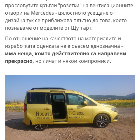
прословутите кръгли "розетки" на вентилационните
отвори на Mercedes - цялостното усещане от
дизайна тук се приближава плътно до това, което
познаваме от моделите от Щутгарт.
По отношение на качеството на материалите и
изработката оценката не е съвсем еднозначна -
има неща, които действително са направени
прекрасно,
но личат и някои компромиси.