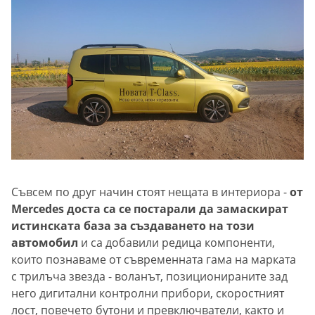
Съвсем по друг начин стоят нещата в интериора -
от
Mercedes доста са се постарали да замаскират
истинската база за създаването на този
автомобил
и са добавили редица компоненти,
които познаваме от съвременната гама на марката
с трилъча звезда - воланът, позиционираните зад
него дигитални контролни прибори, скоростният
лост, повечето бутони и превключватели, както и