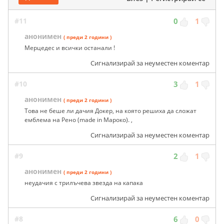
#11
0
1
анонимен
( преди 2 години )
Mерцедес и всички останали !
Сигнализирай за неуместен коментар
#10
3
1
анонимен
( преди 2 години )
Това не беше ли дачия Докер, на която решиха да сложат
емблема на Рено (made in Мароко). ,
Сигнализирай за неуместен коментар
#9
2
1
анонимен
( преди 2 години )
неудачия с трилъчева звезда на капака
Сигнализирай за неуместен коментар
#8
6
0