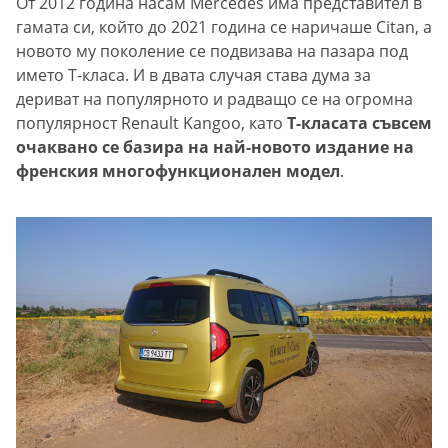
От 2012 година насам Mercedes има представител в
гамата си, който до 2021 година се наричаше Citan, а
новото му поколение се подвизава на пазара под
името T-класа. И в двата случая става дума за
дериват на популярното и радващо се на огромна
популярност Renault Kangoo, като
Т-класата съвсем
очаквано се базира на най-новото издание на
френския многофункционален модел
.