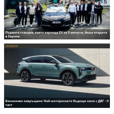
Първата станция, която зарежда EV за 5 минути, беше открита
в Европа
НОВИНИ
Бензиново завръщане: Най-интересните бъдещи коли с ДВГ - II
част