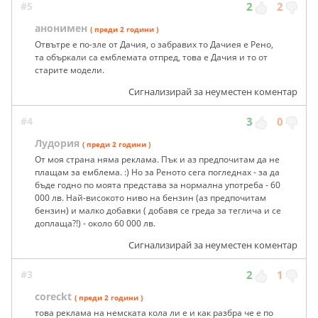
#5
2
2
анонимен
( преди 2 години )
Отвътре е по-зле от Дачия, о забравих то Дачиея е Рено,
та объркали са емблемата отпред, това е Дачия и то от
старите модели.
Сигнализирай за неуместен коментар
#4
3
0
Лудория
( преди 2 години )
От моя страна няма реклама. Пък и аз предпочитам да не
плащам за емблема. :) Но за Реното сега погледнах - за да
бъде годно по моята представа за нормална употреба - 60
000 лв. Най-високото ниво на бензин (аз предпочитам
бензин) и малко добавки ( добавя се греда за теглича и се
доплаща?!) - около 60 000 лв.
Сигнализирай за неуместен коментар
#3
2
1
coreckt
( преди 2 години )
това реклама на немската кола ли е и как разбра че е по