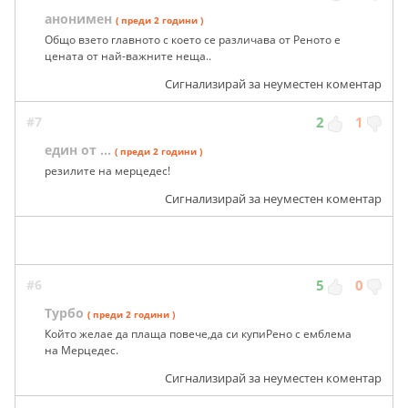
анонимен
( преди 2 години )
Общо взето главното с което се различава от Реното е
цената от най-важните неща..
Сигнализирай за неуместен коментар
#7
2
1
един от ...
( преди 2 години )
резилите на мерцедес!
Сигнализирай за неуместен коментар
#6
5
0
Турбо
( преди 2 години )
Който желае да плаща повече,да си купиРено с емблема
на Мерцедес.
Сигнализирай за неуместен коментар