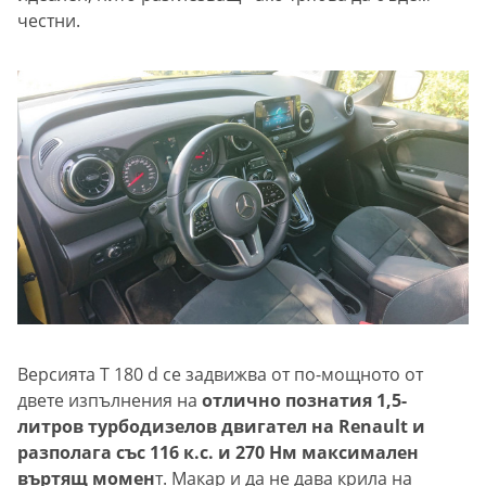
честни.
Версията T 180 d се задвижва от по-мощното от
двете изпълнения на
отлично познатия 1,5-
литров турбодизелов двигател на Renault и
разполага със 116 к.с. и 270 Нм максимален
въртящ момен
т. Макар и да не дава крила на