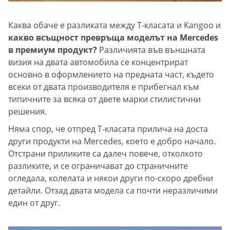
Каква обаче е разликата между Т-класата и Kangoo и
какво всъщност превръща моделът на Mercedes
в премиум продукт?
Различията във външната
визия на двата автомобила се концентрират
основно в оформлението на предната част, където
всеки от двата производителя е прибегнал към
типичните за всяка от двете марки стилистични
решения.
Няма спор, че отпред Т-класата прилича на доста
други продукти на Mercedes, което е добро начало.
Отстрани приликите са далеч повече, отколкото
разликите, и се ограничават до страничните
огледала, колелата и някои други по-скоро дребни
детайли. Отзад двата модела са почти неразличими
един от друг.