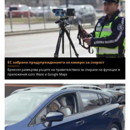
ЕС забрани предупрежденията за камери за скорост
Брюксел развързва ръцете на правителствата за спиране на функции в
приложения като Waze и Google Maps