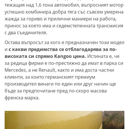
тежащия над 1,6 тона автомобил, въпросният мотор
успешно комбинира добра тяга със съвсем умерена
жажда за гориво и прилични маниери на работа,
принос за което има и седемстепенната трансмисия
с два съединителя.
Остава въпросът за кого е предназначен този модел
и
с какви предимства се отблагодарява за по-
високата си спрямо Kangoo цена.
Истината е, че
за редица фирми е по-престижно да имат в парка си
Mercedes, а не Renault, както и има доста частни
клиенти, за които германският премиум
производител винаги по един или друг начин ще
бъде за предпочитане пред по-скоро масова
френска марка.