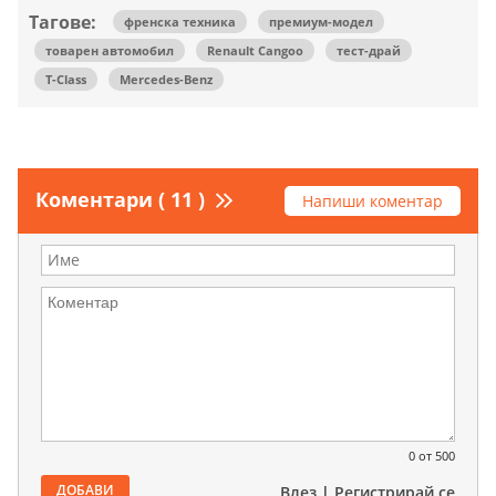
Тагове:
френска техника
премиум-модел
товарен автомобил
Renault Cangoo
тест-драй
T-Class
Mercedes-Benz
Коментари ( 11 )
Напиши коментар
0
от 500
ДОБАВИ
Влез
|
Регистрирай се