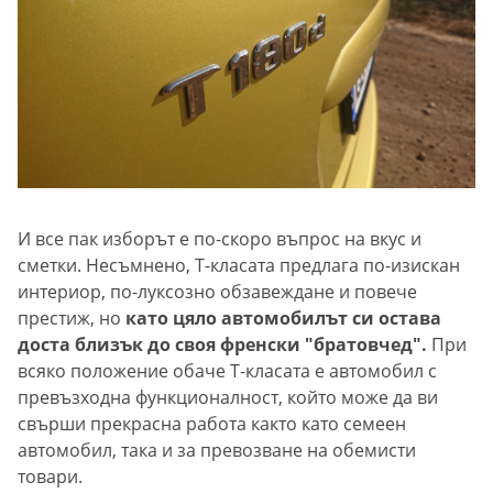
И все пак изборът е по-скоро въпрос на вкус и
сметки. Несъмнено, Т-класата предлага по-изискан
интериор, по-луксозно обзавеждане и повече
престиж, но
като цяло автомобилът си остава
доста близък до своя френски "братовчед".
При
всяко положение обаче Т-класата е автомобил с
превъзходна функционалност, който може да ви
свърши прекрасна работа както като семеен
автомобил, така и за превозване на обемисти
товари.