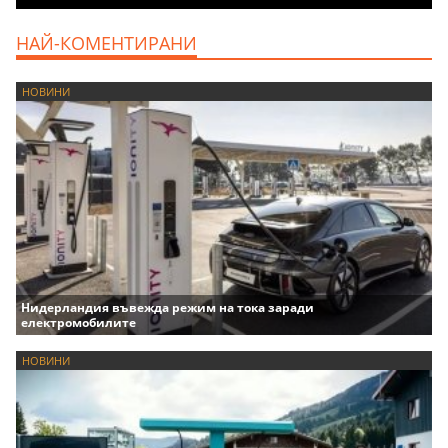
НАЙ-КОМЕНТИРАНИ
НОВИНИ
Нидерландия въвежда режим на тока заради
електромобилите
НОВИНИ