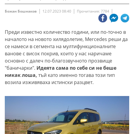
Божан Бошнаков
12.07.2023 08:40
Прочитания: 7784
Преди известно количество години, или по-точно в
началото на новото хилядолетие, Mercedes реши да
се намеси в сегмента на мултифункционалните
ванове с висок покрив, които у нас наричаме
основно с далеч по-благозвучното прозвище
"баничарки".
Идеята сама по себе си не беше
никак лоша,
тъй като именно тогава този тип
возила изживяваха истински разцвет.