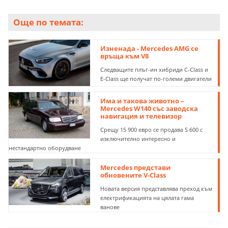
Още по темата:
Изненада - Mercedes AMG се
връща към V8
Следващите плъг-ин хибриди C-Class и
E-Class ще получат по-големи двигатели
Има и такова животно –
Mercedes W140 със заводска
навигация и телевизор
Срещу 15 900 евро се продава S 600 с
изключително интересно и
нестандартно оборудване
Mercedes представи
обновените V-Class
Новата версия представлява преход към
електрификацията на цялата гама
ванове