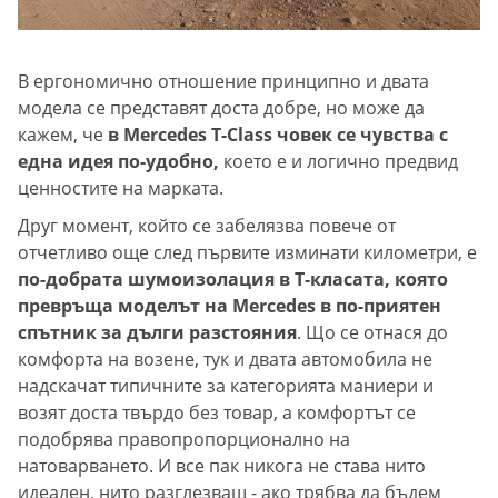
В ергономично отношение принципно и двата
модела се представят доста добре, но може да
кажем, че
в Mercedes Т-Class човек се чувства с
една идея по-удобно,
което е и логично предвид
ценностите на марката.
Друг момент, който се забелязва повече от
отчетливо още след първите изминати километри, е
по-добрата шумоизолация в Т-класата, която
превръща моделът на Mercedes в по-приятен
спътник за дълги разстояния
. Що се отнася до
комфорта на возене, тук и двата автомобила не
надскачат типичните за категорията маниери и
возят доста твърдо без товар, а комфортът се
подобрява правопропорционално на
натоварването. И все пак никога не става нито
идеален, нито разглезващ - ако трябва да бъдем