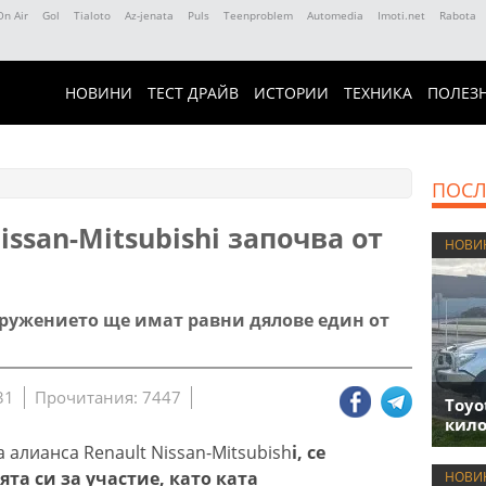
On Air
Gol
Tialoto
Az-jenata
Puls
Teenproblem
Automedia
Imoti.net
Rabota
НОВИНИ
ТЕСТ ДРАЙВ
ИСТОРИИ
ТЕХНИКА
ПОЛЕЗ
ПОСЛ
ssan-Mitsubishi започва от
НОВИ
дружението ще имат равни дялове един от
31
Прочитания: 7447
Toyo
кило
 алианса Renault Nissan-Mitsubish
i, се
та си за участие, като ката
НОВИ