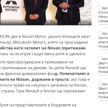
ФК Девня гостува на
Атлетик (Провадия) за
Аматьорската купа
Национална мрежа за
3,4% дял в Nissan Motor, докато японците имат
децата:
тньор. Mitsubishi Motors, която се присъедини
Саморазправата не е
правосъдие след случая
действа като сателит на Nissan (притежава
с „ловци на педофили“
така че не играе съществена роля в сделката.
Близо 30 000 фиша и
ото преструктуриране е премахване на
3000 акта написа КАТ за
 притежаване на дялове. За целта Renault ще
седмица
n на френски доверителен фон
д. Попечителят е
ите на Nissan, държани в тръста
, ако това е
Колоездачи от 26
етното право на покупка е запазено за Nissan,
държави се събират за
 страна. Така Renault и Nissan ще притежават
Европейското по
спускане на Витоша
броя на представителите в бордовете на