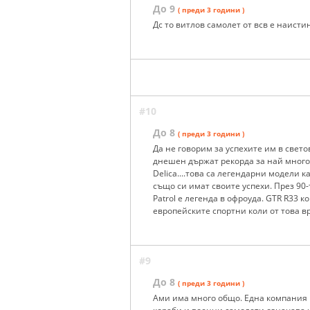
До 9
( преди 3 години )
Дс то витлов самолет от всв е наист
#10
До 8
( преди 3 години )
Да не говорим за успехите им в свет
днешен държат рекорда за най много поб
Delica....това са легендарни модели к
също си имат своите успехи. През 90
Patrol e легенда в офроуда. GTR R33 
европейските спортни коли от това вр
#9
До 8
( преди 3 години )
Ами има много общо. Една компания 