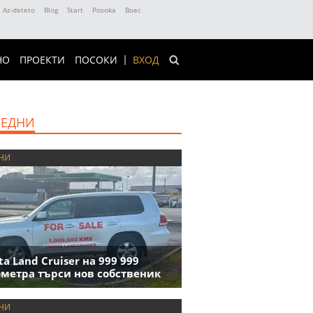
Az-deteto
Blog
Start
Posoka
Boec
НО
ПРОЕКТИ
ПОСОКИ
ВХОД
ЕДНИ
НИ
ta Land Cruiser на 999 999
метра търси нов собственик
НИ