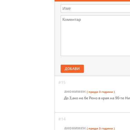
ДОБАВИ
#15
анонимен
( преди 3 години )
До 3,ако не бе Рено в края на 90-те 
#14
анонимен
( преди 3 години )