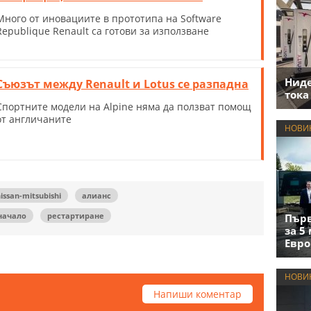
Много от иновациите в прототипа на Software
Republique Renault са готови за използване
Нид
Съюзът между Renault и Lotus се разпадна
тока
Спортните модели на Alpine няма да ползват помощ
от англичаните
НОВИ
issan-mitsubishi
алианс
начало
рестартиране
Първ
за 5
Евро
НОВИ
Напиши коментар