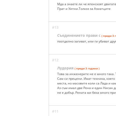
Мда а знаете ли че японскоят двигат
Прат и Уитни.Толкоз за Азиатците
#13
Съединението прави с
( преди 3 
поотделно загиват, или ги убиват дру
#12
Лудория
( преди 3 години )
Това за инженерите не е много така. 
Сам си прецени. Имат техника, която 
места, но масовите коли са Лада и ка
Аз съм имал две Рена и един Нисан д
не е добър. Рената ми бяха много прия
#11