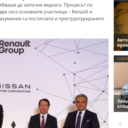
ябваше да започне веднага. Процесът по
ва сега основните участници – Renault и
разумения са постигнати и преструктурирането
Авто
врем
НОВИ
Защо
хлад