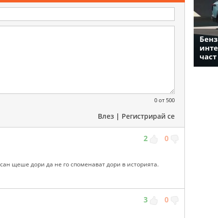
Бенз
инте
част
0
от 500
Влез
|
Регистрирай се
2
0
Нисан щеше дори да не го споменават дори в историята.
3
0