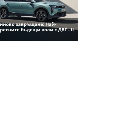
иново завръщане: Най-
ресните бъдещи коли с ДВГ - II