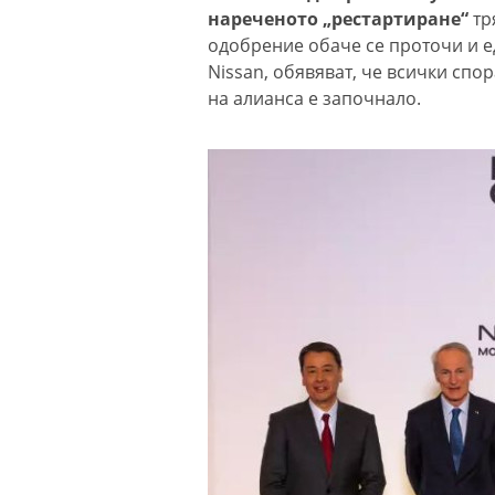
нареченото „рестартиране“
тр
одобрение обаче се проточи и ед
Nissan, обявяват, че всички спо
на алианса е започнало.