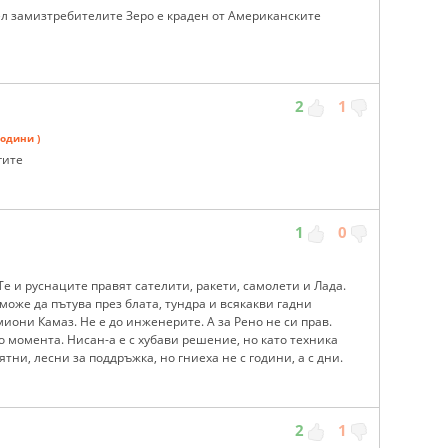
ел замизтребителите Зеро е краден от Американските
2
1
години )
гите
1
0
Те и руснаците правят сателити, ракети, самолети и Лада.
може да пътува през блата, тундра и всякакви гадни
миони Камаз. Не е до инженерите. А за Рено не си прав.
о момента. Нисан-а е с хубави решение, но като техника
тни, лесни за поддръжка, но гниеха не с години, а с дни.
2
1