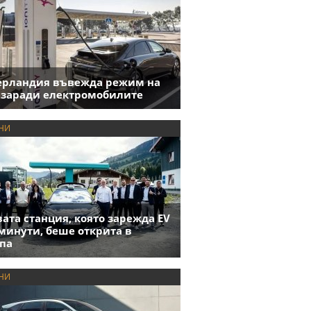
ерландия въвежда режим на
 заради електромобилите
НИ
ата станция, която зарежда EV
 минути, беше открита в
па
НИ