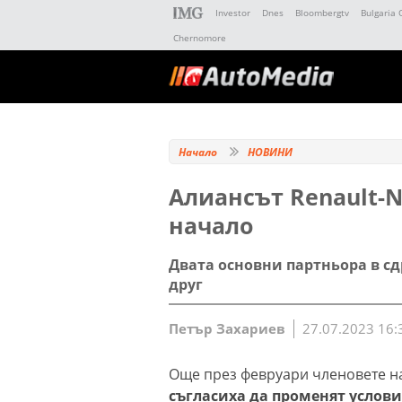
Investor
Dnes
Bloombergtv
Bulgaria 
Chernomore
Начало
НОВИНИ
Алиансът Renault-Ni
начало
Двата основни партньора в с
друг
Петър Захариев
27.07.2023 16:
Още през февруари членовете на
съгласиха да променят условия