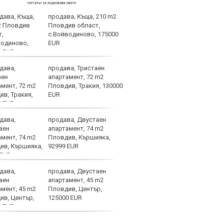
продава, Къща, 210 m2
Безп
Пловдив област,
Левс
с.Войводиново, 175000
съща
EUR
продава, Тристаен
ЦСКА
апартамент, 72 m2
перл
Пловдив, Тракия, 130000
мачо
EUR
близ
продава, Двустаен
Ел К
апартамент, 74 m2
пров
Пловдив, Кършияка,
кило
92999 EUR
Бълг
продава, Двустаен
Левс
апартамент, 45 m2
мача
Пловдив, Център,
Прич
125000 EUR
Евро
БФС