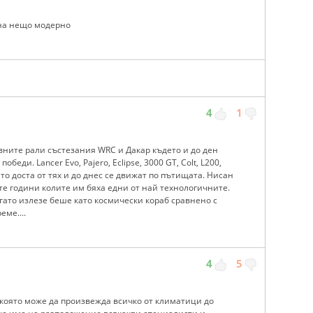
ина нещо модерно
4
1
овните рали състезания WRC и Дакар където и до ден
еди. Lancer Evo, Pajero, Eclipse, 3000 GT, Colt, L200,
ато доста от тях и до днес се движат по пътищата. Нисан
-те години колите им бяха едни от най технологичните.
когато излезе беше като космически кораб сравнено с
еме....
4
5
която може да произвежда всичко от климатици до