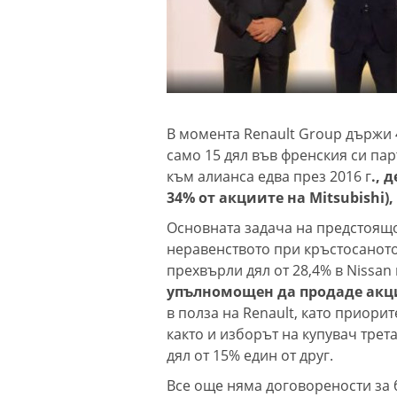
В момента Renault Group държи 4
само 15 дял във френския си пар
към алианса едва през 2016 г
., 
34% от акциите на Mitsubishi),
Основната задача на предстоящ
неравенството при кръстосаното
прехвърли дял от 28,4% в Nissa
упълномощен да продаде акци
в полза на Renault, като приорит
както и изборът на купувач трета
дял от 15% един от друг.
Все още няма договорености за 