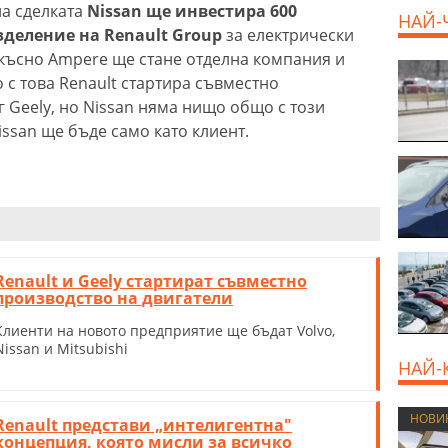
на сделката
Nissan ще инвестира 600
НАЙ-
зделение на Renault Group
за електрически
-късно Ampere ще стане отделна компания и
 с това Renault стартира съвместно
 Geely, но Nissan няма нищо общо с този
issan ще бъде само като клиент.
Renault и Geely стартират съвместно
производство на двигатели
Клиенти на новото предприятие ще бъдат Volvo,
Nissan и Mitsubishi
НАЙ-
НОВИ
Renault представи „интелигентна"
концепция, която мисли за всичко