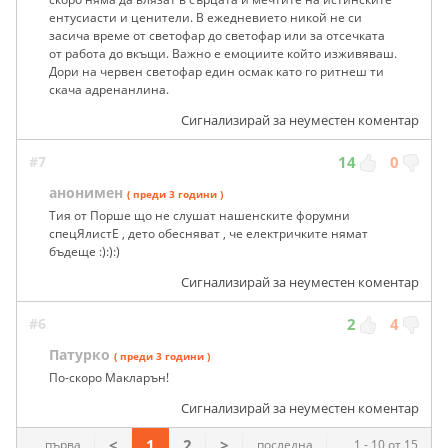
ентусиасти и ценители. В ежедневието никой не си
засича време от светофар до светофар или за отсечката
от работа до вкъщи. Важно е емоциите който изживяваш.
Дори на червен светофар един осмак като го ритнеш ти
скача адренанлина.
Сигнализирай за неуместен коментар
#7
14
0
анонимен
( преди 3 години )
Тия от Порше що не слушат нашенските форумни
спецЯлистЕ , дето обесняват , че електричките нямат
бъдеще :):):)
Сигнализирай за неуместен коментар
#6
2
4
Патурко
( преди 3 години )
По-скоро Макларън!
Сигнализирай за неуместен коментар
<
1
2
>
първа
последна
1 - 10 от 15