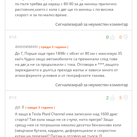
по пътя трябва да караш с 80-90 за да минеш прилично
растояние,което с кола с двг ще го минеш с по-висока
скорост и за по-малко време.
Сигнализирай за неуместен коментар
#14
0
0
анонимен
( преди 3 години )
До 7, Порше още през 1898г с обсег от 80 км с максимум 35
км/ч.Чудно защо автомобилите са преминали след това
на двг,а не са продължили с тока. Отговора е ***,защото
зареждането е дълго,а прехода малък и зависи много от
атмосферните условия и от географските такива.
Сигнализирай за неуместен коментар
#13
2
5
до 8
( преди 3 години )
А защо в Tesla Plaid Channel има записани над 1600 драг
старта? Тая кола защо не се счупи, нито прегря? Защо
срещу нея се потрошиха няколко десетки бензинови коли
(хвърчаха бутала, кардани, диференциали и скоростни
кутии на поразия)? Питам и отговор не търся :D