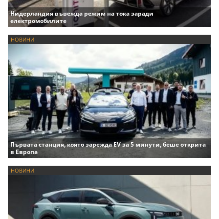
Нидерландия въвежда режим на тока заради
електромобилите
НОВИНИ
Първата станция, която зарежда EV за 5 минути, беше открита
в Европа
НОВИНИ