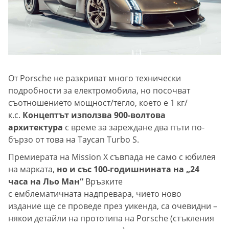
От Porsche не разкриват много технически
подробности за електромобила, но посочват
съотношението мощност/тегло, което е 1 кг/
к.с.
Концептът използва 900-волтова
архитектура
с време за зареждане два пъти по-
бързо от това на Taycan Turbo S.
Премиерата на Mission X съвпада не само с юбилея
на марката,
но и със 100-годишнината на „24
часа на Льо Ман“
Връзките
с емблематичната надпревара, чието ново
издание ще се проведе през уикенда, са очевидни –
някои детайли на прототипа на Porsche (стъкления