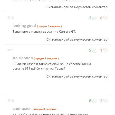
Сигнализирай за неуместен коментар
#12
2
0
looking good
( преди 3 години )
Това явно е новата версия на Carrera GT.
Сигнализирай за неуместен коментар
#11
5
1
До Пропов
( преди 3 години )
Би ли ми казал в такъв случай, защо собственик на
porsche 911 gt3 би си купил Тесла?
Сигнализирай за неуместен коментар
#10
8
2
анонимен
( преди 3 години )
автомобила никога няма да замести коня казала