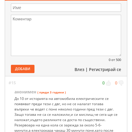
0
от 500
ДОБАВИ
Влез
|
Регистрирай се
#15
0
0
анонимен
( преди 3 години )
До 10 от историята на автомобила електрическите се
появяват преди тези с двг, но не се налагат тогава
въпреки че водят с поне няколко години пред тези с двг.
Защо тогава не са се наложили,и си мислиш,че сега ще се
наложат,където разликите са доста по съществени.
Резервоара на една кола се зарежда за около 5-6-
минути,а електрокара чакаш 30 минути поне,като после