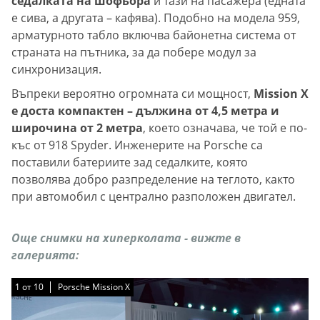
седалката на шофьора
и тази на пасажера (едната
е сива, а другата – кафява). Подобно на модела 959,
арматурното табло включва байонетна система от
страната на пътника, за да побере модул за
синхронизация.
Въпреки вероятно огромната си мощност,
Mission X
е доста компактен – дължина от 4,5 метра и
широчина от 2 метра
, което означава, че той е по-
къс от 918 Spyder. Инженерите на Porsche са
поставили батериите зад седалките, която
позволява добро разпределение на теглото, както
при автомобил с централно разположен двигател.
Още снимки на хиперколата - вижте в
галерията:
1
1
1
1
1
1
1
1
1
1
от
от
от
от
от
от
от
от
от
от
10
10
10
10
10
10
10
10
10
10
Porsche Mission X
Porsche Mission X
Porsche Mission X
Porsche Mission X
Porsche Mission X
Porsche Mission X
Porsche Mission X
Porsche Mission X
Porsche Mission X
Porsche Mission X