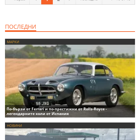
ПОСЛЕДНИ
МАРКИ
По-бързи от Ferrari и по-престижни от Rolls-Royce -
легендарните коли от Испания
НОВИНИ