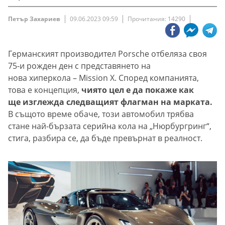
Петър Захариев
09.06.2023 09:59
Прочитания: 14290
Германският производител Porsche отбеляза своя
75-и рожден ден с представянето на
нова хиперкола – Mission X. Според компанията,
това е концепция,
чиято цел е да покаже как
ще изглежда следващият флагман на марката.
В същото време обаче, този автомобил трябва
стане най-бързата серийна кола на „Нюрбургринг“,
стига, разбира се, да бъде превърнат в реалност.