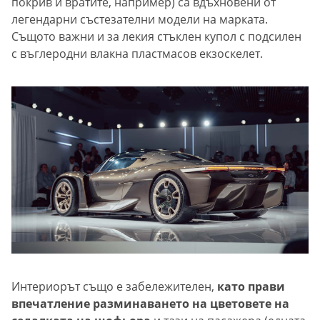
покрив и вратите, например) са вдъхновени от
легендарни състезателни модели на марката.
Същото важни и за лекия стъклен купол с подсилен
с въглеродни влакна пластмасов екзоскелет.
Интериорът също е забележителен,
като прави
впечатление разминаването на цветовете на