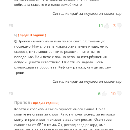
кобилата същото е и електромобилите
Сигнализирай за неуместен коментар
#9
11
3
q
( преди 3 години )
@Пропов - много мъка има по тоя свят. Облъчени до
последно. Нямало вече никакво значение нищо, нито
скорост, нито мощност нито реакция, нито пътно
поведение. Най-вече е важно рева на изтърбушения
аспух и цената естествено. От евтино надолу. Осем
цилиндъра за 5000 лева. Кеф хем ръмжи, хем дими, хем
трови.
Сигнализирай за неуместен коментар
#8
6
10
Пропов
( преди 3 години )
Колата е красива и със сигурност много силна. Но ел.
колите не стават за спорт. Като ги понатиснеш за няколко
минути прегряват и влизат в авариен режим. Осен това
емоцията от ДВГ я няма. Ок, рекорд след рекорд, ама
скоро няма да влязат в сърцата и мечтите на истинските