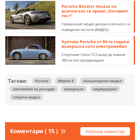
Porsche Boxster показа на
всички как се прави „Лосовият
тест“
Германският модел доказа отличното си
поведение на пътя (ВИДЕО)
Култово Porsche от 50-те години
възкръсна като електромобил
Спортният Carice TC2 може да измине
300 км без презареждане
Тагове:
Porsche
Mission X
концептуален модел
автомобил за рекорди
хиперкола
нюрбургринг
спортен модел
Коментари ( 15 )
Напиши коментар