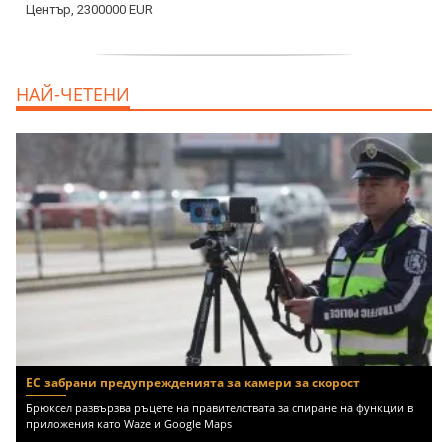
дава под наем, Двустаен апартамент, 55
НАЙ-ЧЕТЕНИ
m2 София, Младост 4, 650 EUR
ЕС забрани предупрежденията за камери за скорост
Брюксел развързва ръцете на правителствата за спиране на функции в
приложения като Waze и Google Maps