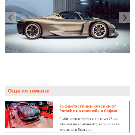
Още по темата:
75 фантастични класики от
Porsche на изложба в София
Събитието отбелязва не само 75-ия
юбилей на компанията, но и новия й
вносител в България