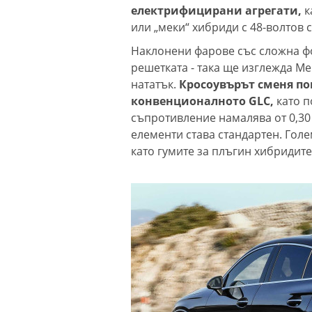
електрифицирани агрегати,
к
или „меки“ хибриди с 48-волтов 
Наклонени фарове със сложна ф
решетката - така ще изглежда Me
нататък.
Кросоувърът сменя по
конвенционалното GLC,
като п
съпротивление намалява от 0,30 
елементи става стандартен. Голе
като гумите за плъгин хибридит