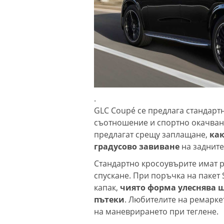
.
GLC Coupé се предлага стандарт
съотношение и спортно окачване
предлагат срещу заплащане,
как
градусово завиване
на задните
Стандартно кросоувърите имат р
спускане. При поръчка на пакет 
капак,
чиято форма улеснява 
пътеки
. Любителите на ремарке
на маневрирането при теглене.