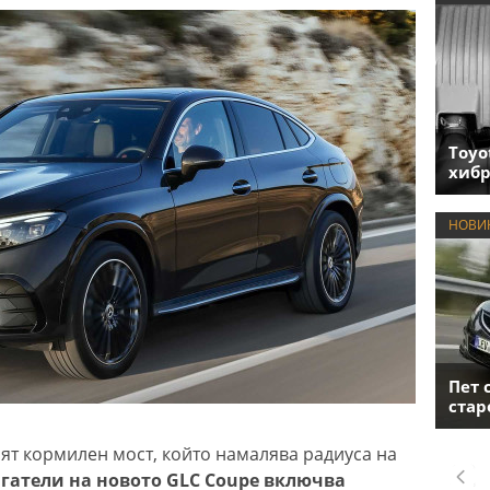
Toyo
хиб
НОВИ
Пет 
стар
т кормилен мост, който намалява радиуса на
гатели на новото GLC Coupe включва