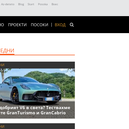
Az-deteto
Blog
Start
Posoka
Boec
НО
ПРОЕКТИ
ПОСОКИ
ВХОД
ЕДНИ
НИ
добрият V6 в света? Тествахме
те GranTurismo и GranCabrio
НИ