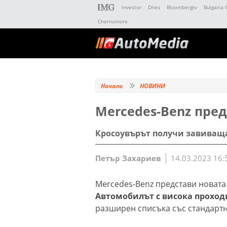
Investor
Dnes
Bloombergtv
Bulgaria 
Chernomore
Начало
НОВИНИ
Mercedes-Benz пред
Кросоувърът получи завиваща
Петър Захариев
14.03.2023 16:
Mercedes-Benz представи новата
Автомобилът с висока проход
разширен списъка със стандартн