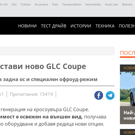
On Air
Gol
Tialoto
Az-jenata
Puls
Teenproblem
Automedia
Imoti.net
Rabota
НОВИНИ
ТЕСТ ДРАЙВ
ИСТОРИИ
ТЕХНИКА
ПОЛЕЗ
ПОСЛ
стави ново GLC Coupe
НОВИ
 задна ос и специален офроуд-режим
51
Прочитания: 15419
 генерация на кросоувъра GLC Coupe.
Най-
имост е освежен на външен вид
, получава
нови
о оборудване и добавя редица нови опции.
НОВИ