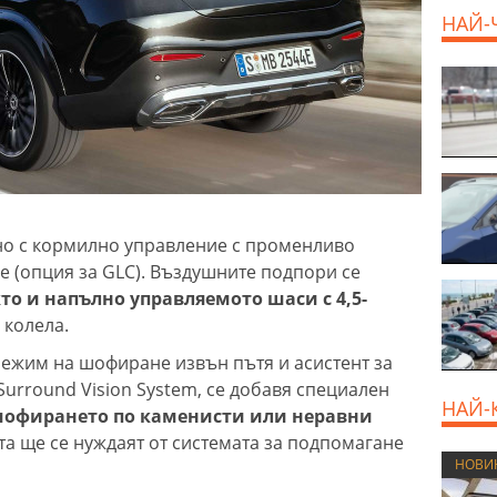
НАЙ-
800 E
но с кормилно управление с променливо
 (опция за GLC). Въздушните подпори се
то и напълно управляемото шаси с 4,5-
 колела.
ежим на шофиране извън пътя и асистент за
Surround Vision System, се добавя специален
НАЙ-
шофирането по каменисти или неравни
та ще се нуждаят от системата за подпомагане
НОВИ