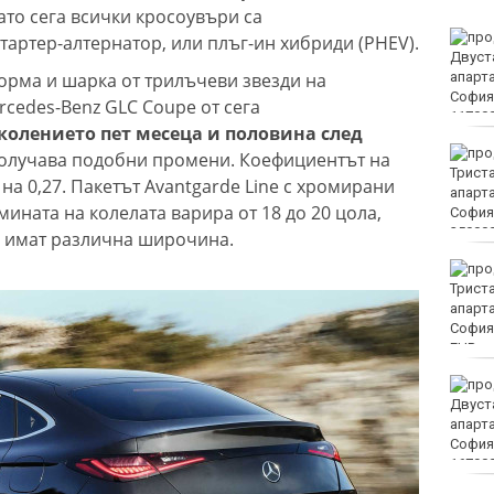
ато сега всички кросоувъри са
Варна посреща един от
стартер-алтернатор, или плъг-ин хибриди (PHEV).
символите на обединена
орма и шарка от трилъчеви звезди на
Европа
rcedes-Benz GLC Coupe от сега
колението пет месеца и половина след
Редица райони на Варна
олучава подобни промени. Коефициентът на
са без вода в петък
на 0,27. Пакетът Avantgarde Line с хромирани
мината на колелата варира от 18 до 20 цола,
е имат различна широчина.
4 разследвания за
пласиране на фентанил
са започнати във Варна
само през юли
EUR
Петролът поскъпва
заради опасенията от
ограничителни мерки в
Ормузкия проток