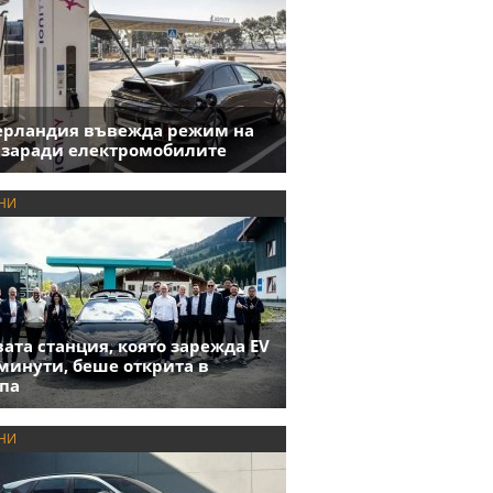
ерландия въвежда режим на
 заради електромобилите
НИ
ата станция, която зарежда EV
 минути, беше открита в
па
НИ