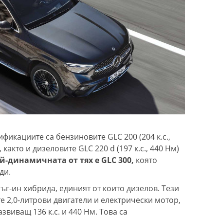
фикациите са бензиновите GLC 200 (204 к.с.,
), както и дизеловите GLC 220 d (197 к.с., 440 Нм)
й-динамичната от тях е GLC 300,
която
ди.
ъг-ин хибрида, единият от които дизелов. Тези
е 2,0-литрови двигатели и електрически мотор,
азвиващ 136 к.с. и 440 Нм. Това са