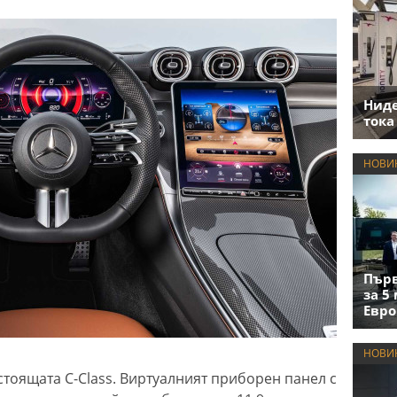
Нид
тока
НОВИ
Първ
за 5
Евро
НОВИ
стоящата C-Class. Виртуалният приборен панел с