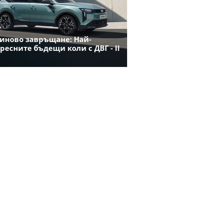
иново завръщане: Най-
ресните бъдещи коли с ДВГ - II