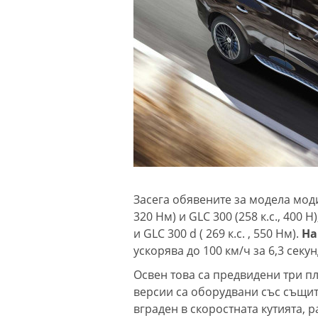
Засега обявените за модела моди
320 Нм) и GLC 300 (258 к.с., 400 Н
и GLC 300 d ( 269 к.с. , 550 Нм).
На
ускорява до 100 км/ч за 6,3 секун
Освен това са предвидени три пл
версии са оборудвани със същит
вграден в скоростната кутията, р