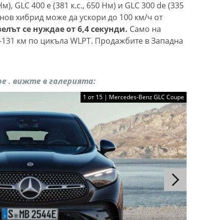
Нм), GLC 400 e (381 к.с., 650 Нм) и GLC 300 de (335
инов хибрид може да ускори до 100 км/ч от
елът се нуждае от 6,4 секунди.
Само на
-131 км по цикъла WLPT. Продажбите в Западна
e . вижте в галерията:
1 от 15 | Mercedes-Benz GLC Coupe