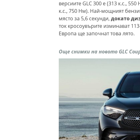
версиите GLC 300 e (313 к.с., 550 
к.с., 750 Нм). Най-мощният бенз
място за 5,6 секунди,
докато диз
ток кросоувърите изминават 113
Европа ще започнат това лято.
Още снимки на новото GLC Coup