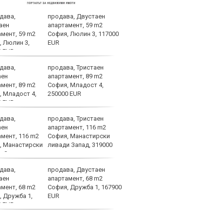
продава, Двустаен
Алек
апартамент, 59 m2
коя 
София, Люлин 3, 117000
пози
EUR
се ч
продава, Тристаен
Левс
апартамент, 89 m2
Локо
София, Младост 4,
Стат
250000 EUR
защо
най-трудният съперник за 
продава, Тристаен
ЦСКА
апартамент, 116 m2
рева
София, Манастирски
Ави
ливади Запад, 319000
продава, Двустаен
ЦСКА
апартамент, 68 m2
перл
София, Дружба 1, 167900
мачо
EUR
близ