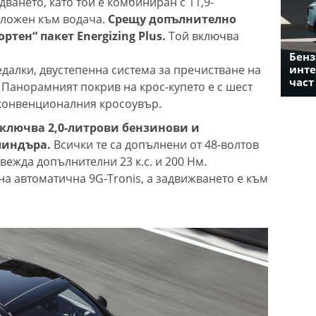
дването, като той е комбиниран с 11,9-
оложен към водача.
Срещу допълнително
тен“ пакет Energizing Plus.
Той включва
Бенз
едалки, двустепенна система за пречистване на
инте
част
. Панорамният покрив на крос-купето е с шест
 конвенционалния кросоувър.
ключва 2,0-литрови бензинови и
линдъра.
Всички те са допълнени от 48-волтов
вежда допълнителни 23 к.с. и 200 Нм.
на автоматична 9G-Tronis, а задвижването е към