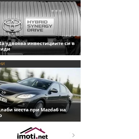
ta удвоява инвестициите си в
риди
НИ
слаби места при Mazda6 на
о