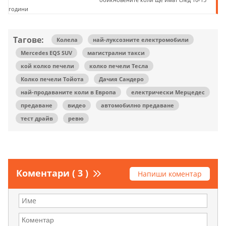
години
Тагове:
Колела
най-луксозните електромобили
Mercedes EQS SUV
магистрални такси
кой колко печели
колко печели Тесла
Колко печели Тойота
Дачия Сандеро
най-продаваните коли в Европа
електрически Мерцедес
предаване
видео
автомобилно предаване
тест драйв
ревю
Коментари ( 3 )
Напиши коментар