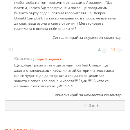
глоба глоба на тон) токсични отпадъци в Амазония. "Ще
платим, когато Адът замръзне и после ще продължим
битката върху леда" - заявил говорителят на Шеврон
Donald Campbell. Ти какво направи по въпроса, че взе вече
да спасяваш озона и света от лития? Мегатоновете
пластмаса в океана събираш ли ги?
Сигнализирай за неуместен коментар
#1
4
11
Класика
( преди 3 години )
Ще дойде Тръмп и тези ще отидат при бай Ставри....,а
джипа с чипове,жици,кабели,литий,батерии и пластмаси
ще се чудят къде да го дянат и как да го рециклират
защото е опасен за озона и хората!!!! Един !!!!! А като се
напълни с ел коли убийци!!!!!??????
Сигнализирай за неуместен коментар
1 - 3 от 3