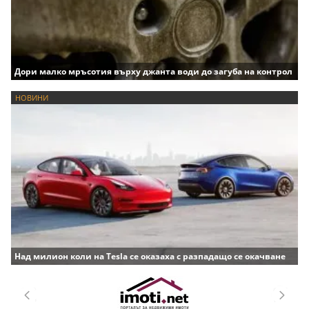
Дори малко мръсотия върху джанта води до загуба на контрол
НОВИНИ
Над милион коли на Tesla се оказаха с разпадащо се окачване