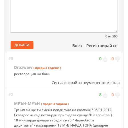
0
от 500
ДОБАВИ
Влез
|
Регистрирай се
#3
0
0
Drozwaw
( преди 3 години )
реставрация на бани
Сигнализирай за неуместен коментар
#2
8
0
МРЪН-МРЪН
( преди 3 години )
Тръмп ли ще ти сменя повдигачи на клапани? 05.01.2012.
Еквадорски съд потвърди присъдата срещу "Шеврон" за $
18 милиарда долара заради т.нар. "Чернобил в
джунглата" - изхвърлени 18 МИЛИАРДА ТОНА (дoларче