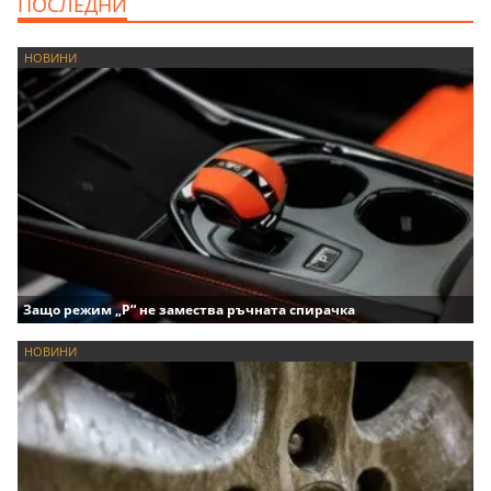
ПОСЛЕДНИ
НОВИНИ
Защо режим „P“ не замества ръчната спирачка
НОВИНИ