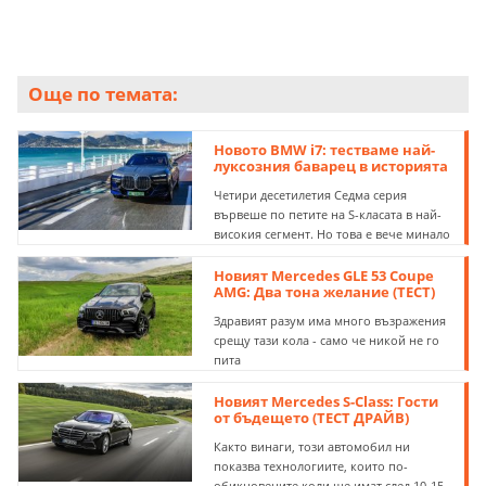
Още по темата:
Новото BMW i7: тестваме най-
луксозния баварец в историята
Четири десетилетия Седма серия
вървеше по петите на S-класата в най-
високия сегмент. Но това е вече минало
Новият Mercedes GLE 53 Coupe
AMG: Два тона желание (ТЕСТ)
Здравият разум има много възражения
срещу тази кола - само че никой не го
пита
Новият Mercedes S-Class: Гости
от бъдещето (ТЕСТ ДРАЙВ)
Както винаги, този автомобил ни
показва технологиите, които по-
обикновените коли ще имат след 10-15