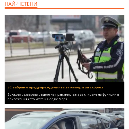
НАЙ-ЧЕТЕНИ
m2 София, Манастирски Ливади, 800 EUR
ЕС забрани предупрежденията за камери за скорост
Брюксел развързва ръцете на правителствата за спиране на функции в
приложения като Waze и Google Maps