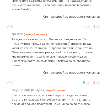
Избягвайте ръждиви коли,обикновенно издържат до 15
год. имате ли съмнения за потънали прагове и загнили
врати бягай ;)
Сигнализирай за неуместен коментар
#15
1
4
до #12
( преди 3 години )
Ти чуваш ли какво питам. Питам за преден капак. Там
няма кухини и неща за които говориш. Повтарям преден
капак как се консервира. Въпросът ми е такъв защото на
Фокусите там почваше ръждата ей така от нищото. Кажи
кво праимосвен това кето съм написал по долу да се
изшглокка боята до оамарина и всичко да се обработи
наново.
Сигнализирай за неуместен коментар
#14
9
3
Къде виде ръжда
( преди 3 години )
Старите опели и старите мерцедеси ръждясваха яко,
бмвтата ги правеха с по-добри ламарини. А на днешно
време от толкова пластмаси няма какво да ти ръждяса.