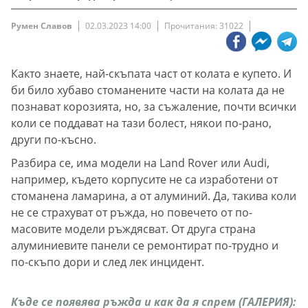
Румен Славов
02.03.2023 14:00
Прочитания: 31022
Както знаете, най-скъпата част от колата е купето. И
би било хубаво стоманените части на колата да не
познават корозията, но, за съжаление, почти всички
коли се поддават на тази болест, някои по-рано,
други по-късно.
Разбира се, има модели на Land Rover или Audi,
например, където корпусите не са изработени от
стоманена ламарина, а от алуминий. Да, такива коли
не се страхуват от ръжда, но повечето от по-
масовите модели ръждясват. От друга страна
алуминиевите панели се ремонтират по-трудно и
по-скъпо дори и след лек инцидент.
Къде се появява ръжда и как да я спрем (ГАЛЕРИЯ):