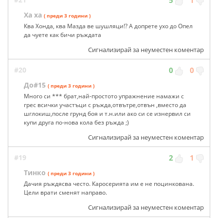
5
1
Ха ха
( преди 3 години )
Ква Хонда, ква Мазда ве шушляци!? А допрете ухо до Опел
да чуете как бичи ръждата
Сигнализирай за неуместен коментар
#20
0
0
До#15
( преди 3 години )
Много си *** брат,най-простото упражнение намажи с
грес всички участъци с ръжда,отвътре,отвън ,вместо да
шглокиш,после грунд боя и т.н.или ако си се изнервил си
купи друга по-нова кола без ръжда ;)
Сигнализирай за неуместен коментар
#19
2
1
Тинко
( преди 3 години )
Дачия ръждясва често. Каросерията им е не поцинкована.
Цели врати сменят направо.
Сигнализирай за неуместен коментар