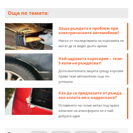
Още по темата:
Защо ръждата е проблем при
електрическите автомобили?
Някои от последствията на корозията не
могат да се видят дълго време
Най-здравата каросерия – тези
5 коли не ръждясват!
Допълнителната защита срещу корозия
прави тези автомобили още по-
успешни
Как да се предпазите от ръжда,
ако колата ви е надраскана?
Оставянето на голия метал под пряко
излагане на атмосферата не е най-
добрата идея