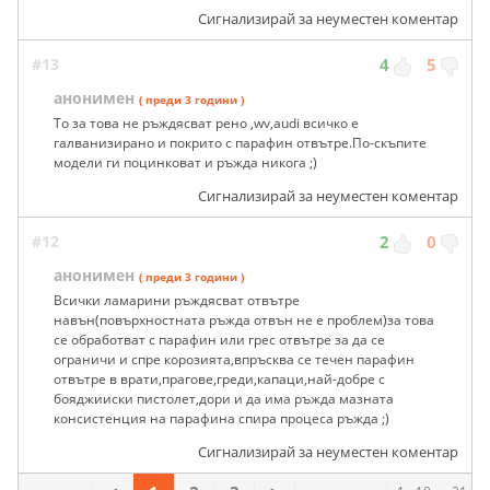
Сигнализирай за неуместен коментар
#13
4
5
анонимен
( преди 3 години )
То за това не ръждясват рено ,wv,audi всичко е
галванизирано и покрито с парафин отвътре.По-скъпите
модели ги поцинковат и ръжда никога ;)
Сигнализирай за неуместен коментар
#12
2
0
анонимен
( преди 3 години )
Всички ламарини ръждясват отвътре
навън(повърхностната ръжда отвън не е проблем)за това
се обработват с парафин или грес отвътре за да се
ограничи и спре корозията,впръсква се течен парафин
отвътре в врати,прагове,греди,капаци,най-добре с
бояджииски пистолет,дори и да има ръжда мазната
консистенция на парафина спира процеса ръжда ;)
Сигнализирай за неуместен коментар