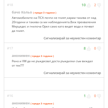
#18
10
2
бачо Кольо
( преди 3 години )
Автомобилите на ПСА почти не гният,карам такива от над
20години и такива са ми наблюденията.Виж прехваления
Мерцедес и гнилоча Орел само като видят вода и почват
да гният.
Сигнализирай за неуместен коментар
#17
8
0
анонимен
( преди 3 години )
Рено и VW да не ръждясват,доста ръждилки съм виждал
от тях???
Сигнализирай за неуместен коментар
#16
1
0
анонимен
( преди 3 години )