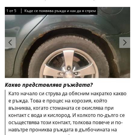
1
1
1
1
1
от
от
от
от
от
5
5
5
5
5
Къде се появява ръжда и как да я спрем
Къде се появява ръжда и как да я спрем
Къде се появява ръжда и как да я спрем
Къде се появява ръжда и как да я спрем
Къде се появява ръжда и как да я спрем
Какво представлява ръждата?
Като начало си струва да обясним накратко какво
е ръжда. Това е процес на корозия, който
възниква, когато стоманата се окислява при
контакт с вода и кислород. И колкото по-дълго се
осъществява този контакт, толкова повече и по-
навътре прониква ръждата в дълбочината на