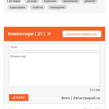
Тагове:
ръжда
корозия
проблеми
ремонт
каросерия
съвети
ламарина
Коментари ( 21 )
Напиши коментар
0
от 500
ДОБАВИ
Влез
|
Регистрирай се
#21