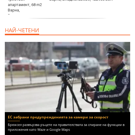
продава, Тристаен апартамент, 68 m2
НАЙ-ЧЕТЕНИ
Варна, Възраждане 3, 119900 EUR
ЕС забрани предупрежденията за камери за скорост
Брюксел развързва ръцете на правителствата за спиране на функции в
приложения като Waze и Google Maps