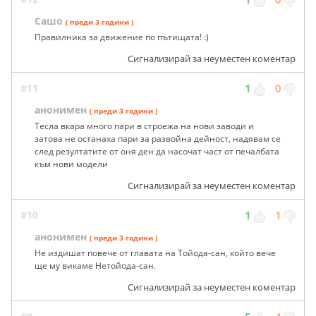
Сашо
( преди 3 години )
Правилника за движение по пътищата! :)
Сигнализирай за неуместен коментар
#11
1
0
анонимен
( преди 3 години )
Тесла вкара много пари в строежа на нови заводи и
затова не останаха пари за развойна дейност, надявам се
след резултатите от оня ден да насочат част от печалбата
към нови модели
Сигнализирай за неуместен коментар
#10
1
1
анонимен
( преди 3 години )
Не издишат повече от главата на Тойода-сан, който вече
ще му викаме Нетойода-сан.
Сигнализирай за неуместен коментар