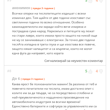
#9
5
4
анонимен
( преди 3 години )
Всички опорки на теслопитеците издишат с всеки
изминал ден. Тия щайги от две години изостават със
светлинни години по всяко отношение. Особено
камикадзепилота им заради който вече измряха и
пострадаха сума народ. Наркомъск и питеците му лежат
на стари лаври, които имаха просто защото на никой още
не му се занимаваше с електрички. За точно две години
теслАта изпадна в трета глуха и ще изостава все повече,
защото нямат капацитет и са мърлячи, които не могат
една фуга да направят, като хората
Сигнализирай за неуместен коментар
#8
5
4
До 6
( преди 3 години )
Каква ярост бе психоаналитик мамин! За разлика от теб и
повечето почитатели на теслата, имам достъчно опит с
колите им за да твърдя, че са посредствено сглобени и
най-преувеличеното и надценено произведение на
автомобилната индустрия за всички времена!
Единствено батериите и софтуера за управлението им са