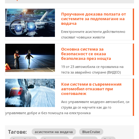
Проучване доказва ползата от
системите за подпомагане на
водача
Електронните асистенти действително
спасяват човешки животи
Основна система за
безопасност се оказа
безполезна през нощта
19 от 23 автомобила се провалиха на
теста за аварийно спиране (ВИДЕО)
Кои системи в съвременния
автомобил отказват при
снеговалеж
Ако управлявате модерен автомобил, си
струва да се научите как да го
управлявате добре и без помощта на електроника
Тагове:
асистенти на водача
BlueCruise