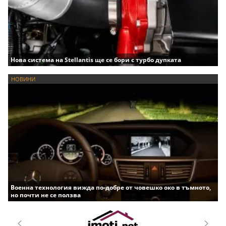
Нова система на Stellantis ще се бори с турбо дупката
НОВИНИ
Военна технология вижда по-добре от човешко око в тъмното,
но почти не се ползва