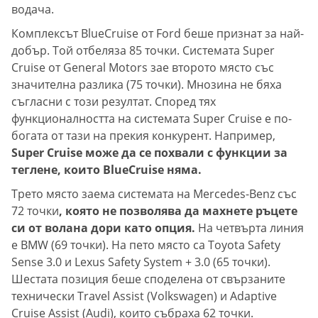
водача.
Комплексът BlueCruise от Ford беше признат за най-
добър. Той отбеляза 85 точки. Системата Super
Cruise от General Motors зае второто място със
значителна разлика (75 точки). Мнозина не бяха
съгласни с този резултат. Според тях
функционалността на системата Super Cruise е по-
богата от тази на прекия конкурент. Например,
Super Cruise може да се похвали с функции за
теглене, които BlueCruise няма.
Трето място заема системата на Mercedes-Benz със
72 точки
, която не позволява да махнете ръцете
си от волана дори като опция.
На четвърта линия
е BMW (69 точки). На пето място са Toyota Safety
Sense 3.0 и Lexus Safety System + 3.0 (65 точки).
Шестата позиция беше споделена от свързаните
технически Travel Assist (Volkswagen) и Adaptive
Cruise Assist (Audi), които събраха 62 точки.