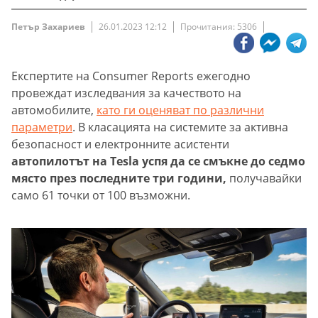
Петър Захариев
26.01.2023 12:12
Прочитания: 5306
Експертите на Consumer Reports ежегодно
провеждат изследвания за качеството на
автомобилите,
като ги оценяват по различни
параметри
. В класацията на системите за активна
безопасност и електронните асистенти
автопилотът на Tesla успя да се смъкне до седмо
място през последните три години,
получавайки
само 61 точки от 100 възможни.