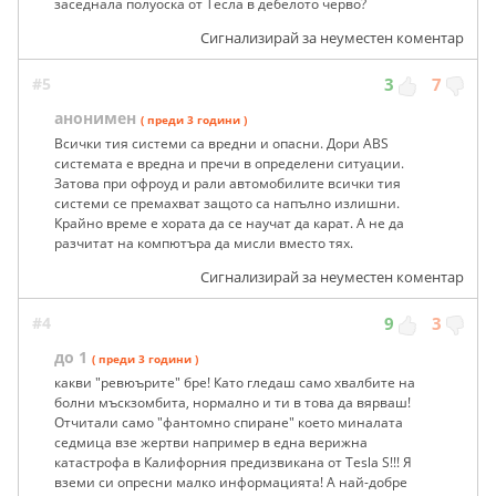
заседнала полуоска от Тесла в дебелото черво?
Сигнализирай за неуместен коментар
#5
3
7
анонимен
( преди 3 години )
Всички тия системи са вредни и опасни. Дори ABS
системата е вредна и пречи в определени ситуации.
Затова при офроуд и рали автомобилите всички тия
системи се премахват защото са напълно излишни.
Крайно време е хората да се научат да карат. А не да
разчитат на компютъра да мисли вместо тях.
Сигнализирай за неуместен коментар
#4
9
3
до 1
( преди 3 години )
какви "ревюърите" бре! Като гледаш само хвалбите на
болни мъскзомбита, нормално и ти в това да вярваш!
Отчитали само "фантомно спиране" което миналата
седмица взе жертви например в една верижна
катастрофа в Калифорния предизвикана от Tesla S!!! Я
вземи си опресни малко информацията! А най-добре