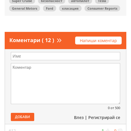
Super Cruise
безопасност
автопилот
Tesla
General Motors
Ford
класация
Consumer Reports
Коментари ( 12 )
Напиши коментар
0
от 500
ДОБАВИ
Влез
|
Регистрирай се
#12
1
0