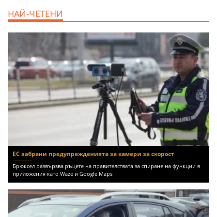
продава, Едностаен апартамент, 39 m2
НАЙ-ЧЕТЕНИ
Бургас област, к.к.Слънчев Бряг, 65500
EUR
ЕС забрани предупрежденията за камери за скорост
Брюксел развързва ръцете на правителствата за спиране на функции в
приложения като Waze и Google Maps