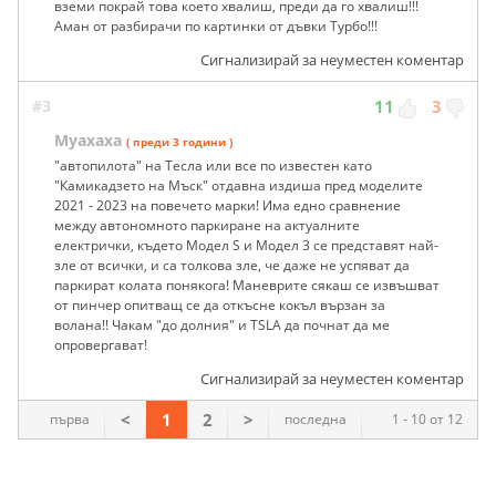
вземи покрай това което хвалиш, преди да го хвалиш!!!
Аман от разбирачи по картинки от дъвки Турбо!!!
Сигнализирай за неуместен коментар
#3
11
3
Муахаха
( преди 3 години )
"автопилота" на Тесла или все по известен като
"Камикадзето на Мъск" отдавна издиша пред моделите
2021 - 2023 на повечето марки! Има едно сравнение
между автономното паркиране на актуалните
електрички, където Модел S и Модел 3 се представят най-
зле от всички, и са толкова зле, че даже не успяват да
паркират колата понякога! Маневрите сякаш се извъшват
от пинчер опитващ се да откъсне кокъл вързан за
волана!! Чакам "до долния" и TSLA да почнат да ме
опровергават!
Сигнализирай за неуместен коментар
<
1
2
>
първа
последна
1 - 10 от 12