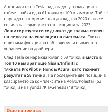
Автопилотът на Tesla пада надолу в класацията,
отбелязвайки едва 61 точки от 100 възможни. Той се
нарежда на второ място в доклада за 2020 г., но се
свлича на седмо място в класацията за 2023 г.
Лошите резултати се дължат до голяма степен
на липсата на еволюция на системата.
Тук все
още няма функция за наблюдение и съвместно
управление на драйвери.
След Tesla се нарежда Rivian с 59 точки,
а място в
Топ 10 намират още Nisan/Infiniti с
тяхната ProPilot и Honda/Acura, като техният
резултат е 58 точки.
На последните две позиции в
класирането са комплексите на Volvo/Polestar (53
точки) и на Hyundai/Kia/Genesis (48 точки).
Още по темата: