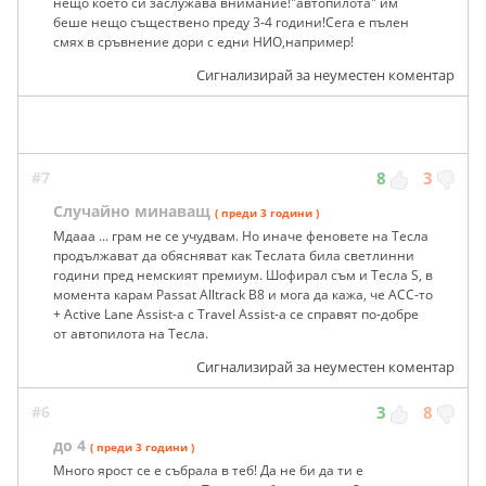
нещо което си заслужава внимание!"автопилота" им
беше нещо съществено преду 3-4 години!Сега е пълен
смях в сръвнение дори с едни НИО,например!
Сигнализирай за неуместен коментар
#7
8
3
Случайно минаващ
( преди 3 години )
Мдааа ... грам не се учудвам. Но иначе феновете на Тесла
продължават да обясняват как Теслата била светлинни
години пред немският премиум. Шофирал съм и Тесла S, в
момента карам Passat Alltrack B8 и мога да кажа, че ACC-то
+ Active Lane Assist-а с Travel Assist-а се справят по-добре
от автопилота на Тесла.
Сигнализирай за неуместен коментар
#6
3
8
до 4
( преди 3 години )
Много ярост се е събрала в теб! Да не би да ти е