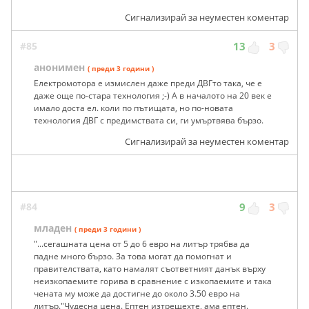
Сигнализирай за неуместен коментар
#85
13
3
анонимен
( преди 3 години )
Електромотора е измислен даже преди ДВГто така, че е
даже още по-стара технология ;-) А в началото на 20 век е
имало доста ел. коли по пътищата, но по-новата
технология ДВГ с предимствата си, ги умъртвява бързо.
Сигнализирай за неуместен коментар
#84
9
3
младен
( преди 3 години )
"...сегашната цена от 5 до 6 евро на литър трябва да
падне много бързо. За това могат да помогнат и
правителствата, като намалят съответният данък върху
неизкопаемите горива в сравнение с изкопаемите и така
чената му може да достигне до около 3.50 евро на
литър."Чудесна цена. Ептен изтрещехте, ама ептен.