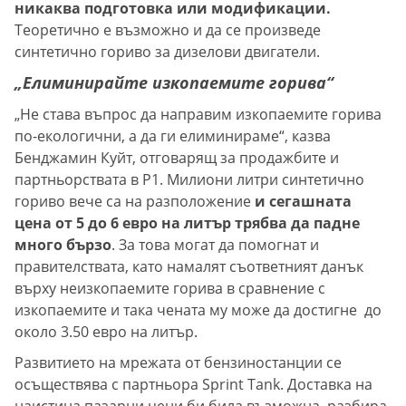
никаква подготовка или модификации.
Теоретично е възможно и да се произведе
синтетично гориво за дизелови двигатели.
„Елиминирайте изкопаемите горива“
„Не става въпрос да направим изкопаемите горива
по-екологични, а да ги елиминираме“, казва
Бенджамин Куйт, отговарящ за продажбите и
партньорствата в P1. Милиони литри синтетично
гориво вече са на разположение
и сегашната
цена от 5 до 6 евро на литър трябва да падне
много бързо
. За това могат да помогнат и
правителствата, като намалят съответният данък
върху неизкопаемите горива в сравнение с
изкопаемите и така чената му може да достигне до
около 3.50 евро на литър.
Развитието на мрежата от бензиностанции се
осъществява с партньора Sprint Tank. Доставка на