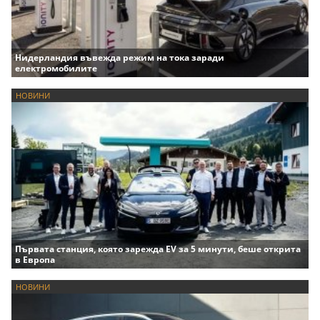
Нидерландия въвежда режим на тока заради
електромобилите
НОВИНИ
Първата станция, която зарежда EV за 5 минути, беше открита
в Европа
НОВИНИ