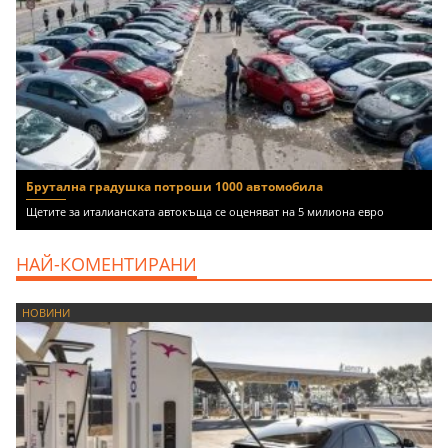
Брутална градушка потроши 1000 автомобила
Щетите за италианската автокъща се оценяват на 5 милиона евро
НАЙ-КОМЕНТИРАНИ
НОВИНИ