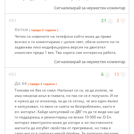
Сигнализирай за неуместен коментар
#83
21
2
Котки
( преди 3 години )
Четем си новините на телефона който може да прави
всичко и ги коментираме с целия свят, обаче колите ни ги
задвижва леко модифицирана версия на двигател
измислен преди 1 век. Тва хората сме интересна работа.
Сигнализирай за неуместен коментар
#82
6
13
До 64
( преди 3 години )
Толкова не бях се смял. Напънал си се, за да излезе, че
има някакъв акъл в главата, но пак не се е получило. И не
е нужно да си инженер, за да се сетиш, че ако един възел
е капсулован, то явно се смята за безпроблемен, както е
ел. моторът. Хайде капсуловай си ДВГ-то да те видя как ще
го поддържаш и ремонтираш на всеки 10 000 км :D Ел.
моторът евентуално може да изгори и ли постоянните
магнити да изгубят свойства от прегряване, но това е
само ако го е сметнал някой профан. За лагерите писахме