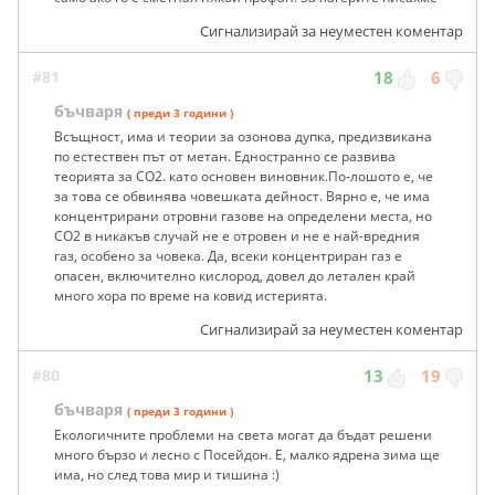
Сигнализирай за неуместен коментар
#81
18
6
бъчваря
( преди 3 години )
Всъщност, има и теории за озонова дупка, предизвикана
по естествен път от метан. Едностранно се развива
теорията за СО2. като основен виновник.По-лошото е, че
за това се обвинява човешката дейност. Вярно е, че има
концентрирани отровни газове на определени места, но
СО2 в никакъв случай не е отровен и не е най-вредния
газ, особено за човека. Да, всеки концентриран газ е
опасен, включително кислород, довел до летален край
много хора по време на ковид истерията.
Сигнализирай за неуместен коментар
#80
13
19
бъчваря
( преди 3 години )
Екологичните проблеми на света могат да бъдат решени
много бързо и лесно с Посейдон. Е, малко ядрена зима ще
има, но след това мир и тишина :)