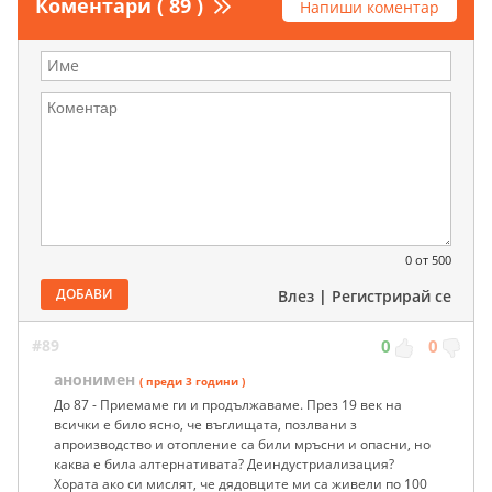
Коментари ( 89 )
Напиши коментар
0
от 500
ДОБАВИ
Влез
|
Регистрирай се
#89
0
0
анонимен
( преди 3 години )
До 87 - Приемаме ги и продължаваме. През 19 век на
всички е било ясно, че въглищата, позлвани з
апроизводство и отопление са били мръсни и опасни, но
каква е била алтернативата? Деиндустриализация?
Хората ако си мислят, че дядовците ми са живели по 100