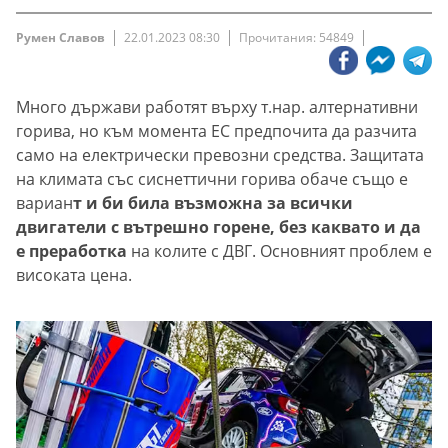
Румен Славов
22.01.2023 08:30
Прочитания: 54849
Много държави работят върху т.нар. алтернативни
горива, но към момента ЕС предпочита да разчита
само на електрически превозни средства. Защитата
на климата със сиснеттични горива обаче също е
вариан
т и би била възможна за всички
двигатели с вътрешно горене, без каквато и да
е преработка
на колите с ДВГ. Основният проблем е
високата цена.