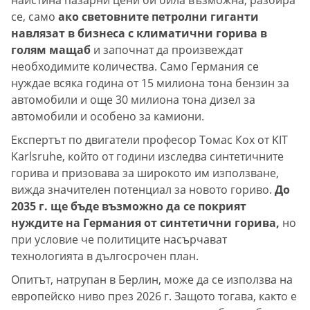
наистина пазарни цени би била възможна, разбира
се, само
ако световните петролни гиганти
навлязат в бизнеса с климатични горива в
голям мащаб
и започнат да произвеждат
необходимите количества. Само Германия се
нуждае всяка година от 15 милиона тона бензин за
автомобили и още 30 милиона тона дизел за
автомобили и особено за камиони.
Експертът по двигатели професор Томас Кох от KIT
Karlsruhe, който от години изследва синтетичните
горива и призовава за широкото им използване,
вижда значителен потенциал за новото гориво.
До
2035 г. ще бъде възможно да се покрият
нуждите на Германия от синтетични горива,
но
при условие че политиците насърчават
технологията в дългосрочен план.
Опитът, натрупан в Берлин, може да се използва на
европейско ниво през 2026 г. Защото тогава, както е