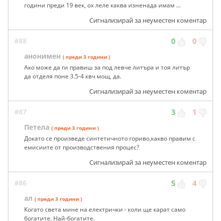
години преди 19 век, ох леле каква изненада имам ...
Сигнализирай за неуместен коментар
#88
0
0
анонимен
( преди 3 години )
Ако може да ги правиш за под левче литъра и тоя литър
да отделя поне 3.5-4 квч мощ, да.
Сигнализирай за неуместен коментар
#87
3
1
Петела
( преди 3 години )
Докато се произведе синтетичното гориво,какво правим с
емисиите от производствения процес?
Сигнализирай за неуместен коментар
#86
5
4
ал
( преди 3 години )
Когато света мине на електрички - коли ще карат само
богатите. Най-богатите.