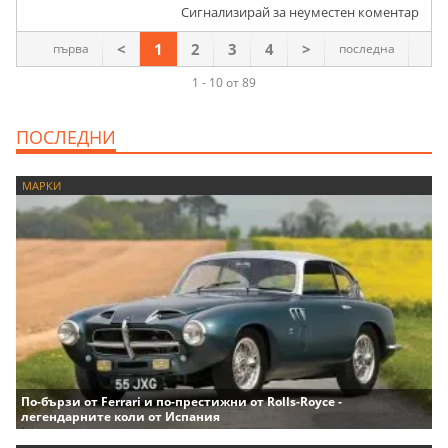
Сигнализирай за неуместен коментар
<
1
2
3
4
>
първа
последна
1 - 10 от 89
ПОСЛЕДНИ
МАРКИ
По-бързи от Ferrari и по-престижни от Rolls-Royce -
легендарните коли от Испания