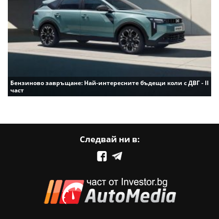
Бензиново завръщане: Най-интересните бъдещи коли с ДВГ - II
част
Следвай ни в: