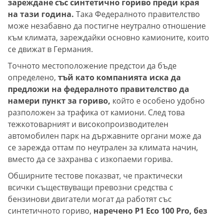
зареждане със синтетично гориво преди края
на тази година.
Така Федералното правителство
може незабавно да постигне неутрално отношение
към климата, зареждайки основно камионите, които
се движат в Германия.
Точното местоположение предстои да бъде
определено,
тъй като компанията иска да
предложи на федералното правителство да
намери пункт за гориво,
който е особено удобно
разположен за трафика от камиони. След това
тежкотоварният и високопроизводителен
автомобилен парк на държавните органи може да
се зарежда оттам по неутрален за климата начин,
вместо да се захранва с изкопаеми горива.
Обширните тестове показват, че практически
всички съществуващи превозни средства с
бензинови двигатели могат да работят със
синтетичното гориво,
наречено P1 Eco 100 Pro, без