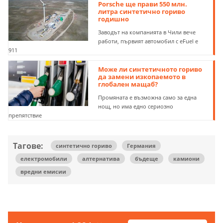
Porsche ще прави 550 млн.
литра синтетично гориво
годишно
Заводът на компанията в Чили вече
работи, първият автомобил с eFuel е
911
Може ли синтетичното гориво
да замени изкопаемото в
глобален мащаб?
Промяната е възможна само за една
нощ, но има едно сериозно
препятствие
Тагове:
синтетично гориво
Германия
електромобили
алтернатива
бъдеще
камиони
вредни емисии