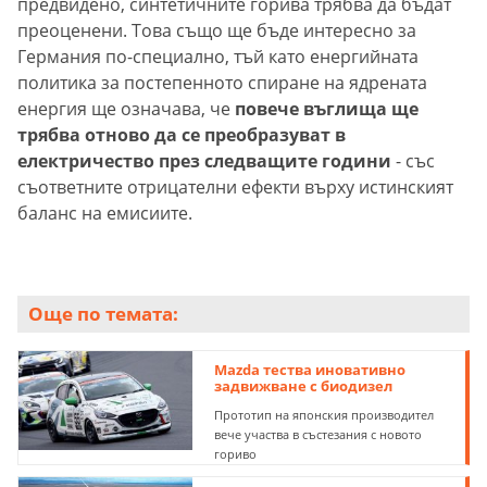
предвидено, синтетичните горива трябва да бъдат
преоценени. Това също ще бъде интересно за
Германия по-специално, тъй като енергийната
политика за постепенното спиране на ядрената
енергия ще означава, че
повече въглища ще
трябва отново да се преобразуват в
електричество през следващите години
- със
съответните отрицателни ефекти върху истинският
баланс на емисиите.
Още по темата:
Mazda тества иновативно
задвижване с биодизел
Прототип на японския производител
вече участва в състезания с новото
гориво