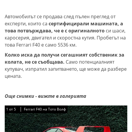
Автомобилът се продава след пълен преглед от
експерти, които са
сертифицирали машината, а
това потвърждава, че е с оригиналното
си шаси,
каросерия, двигател и скоростна кутия. Пробегът на
това Ferrari F40 е само 5536 км.
Колко иска да получи сегашният собственик за
колата, не се съобщава.
Само потенциалният
купувач, изпратил запитването, ще може да разбере
цената.
Още снимки - вижте в галерията
1
1
1
1
1
от
от
от
от
от
5
5
5
5
5
Ferrari F40 на Тото Волф
Ferrari F40 на Тото Волф
Ferrari F40 на Тото Волф
Ferrari F40 на Тото Волф
Ferrari F40 на Тото Волф