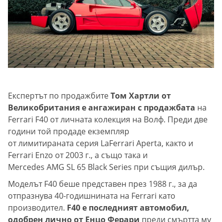
Експертът по продажбите
Том Хартли от
Великобритания е ангажиран с продажбата
на
Ferrari F40 от личната колекция на Волф. Преди две
години той продаде екземпляр
от лимитираната серия LaFerrari Aperta, както и
Ferrari Enzo от 2003 г., а също така и
Mercedes AMG SL 65 Black Series при същия дилър.
Моделът F40 беше представен през 1988 г., за да
отпразнува 40-годишнината на Ferrari като
производител.
F40 е последният автомобил,
одобрен лично от Енцо Ферари
преди смъртта му