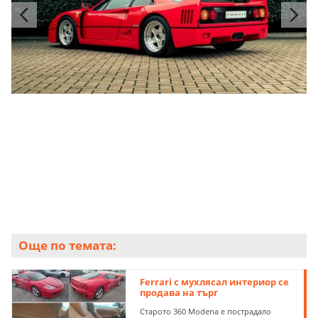
Още по темата:
Ferrari с мухлясал интериор се
продава на търг
Старото 360 Modena е пострадало