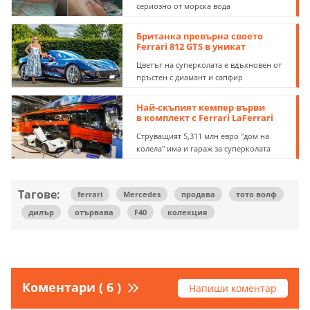
сериозно от морска вода
Британка превърна своето
Ferrari 812 GTS в уникат
Цветът на суперколата е вдъхновен от
пръстен с диамант и сапфир
Най-скъпият кемпер върви
в комплект с Ferrari LaFerrari
Струващият 5,311 млн евро "дом на
колела" има и гараж за суперколата
Тагове:
ferrari
Mercedes
продава
тото волф
дилър
отървава
F40
колекция
Коментари ( 6 )
Напиши коментар