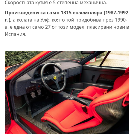
Скоростната кутия е 5-степенна механична.
Произведени са само 1315 екземпляра (1987-1992
г.),
а колата на Улф, която той придобива през 1990-
а, е една от само 27 от този модел, пласирани нови в
Испания.