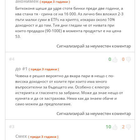
анонимен
( преди 3 години )
Биткоконя щеше да удря стоте бинки преди две години, а
ква стана тя - срина се на 16 000. Аз лично бях вложил 2-3
пъти малки суми в ETFs на крипто, изкарах около 10%
доходност и до там. Тия дни гледам че от нивата при
които продадох (90-100Е) в момента продуктът е на цена
53.
Сигнализирай за неуместен коментар
#4
0
0
до #1
( преди 3 години )
Човека е решил вероятно да вкара пари в нещо с по-
висока доходност от колите при които има много
въпросителни за бъдещето им. Особено с електро
истерията и гласенето за забрани. Може да знае нещо от
кухнята и да се застрахова. Няма как да знаем обаче и
само можем да предполагаме.
Сигнализирай за неуместен коментар
#3
10
2
Смех
( преди 3 години )