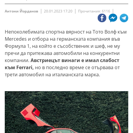
Антони Йорданов
20.01.2023 17:20
Прочитания: 6116
Непоколебимата спортна вярност на Тото Волф към
Mercedes и отбора на германската компания във
Формула 1, на който е съсобственик и шеф, не му
пречи да притежава автомобили на конкурентни
компании.
Австриецът винаги е имал слабост
към Ferrari,
но в последно време се отървава от
трети автомобил на италианската марка.