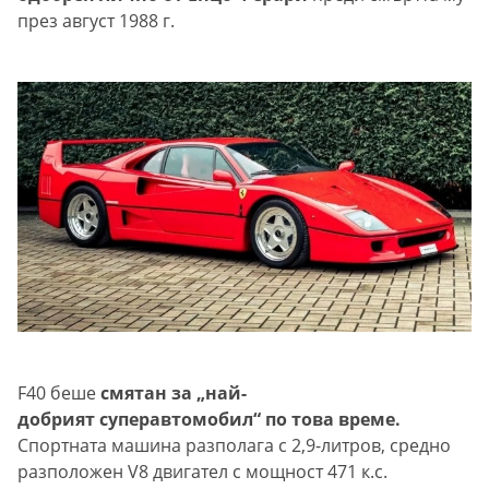
през август 1988 г.
F40 беше
смятан за „най-
добрият суперавтомобил“ по това време.
Спортната машина разполага с 2,9-литров, средно
разположен V8 двигател с мощност 471 к.с.