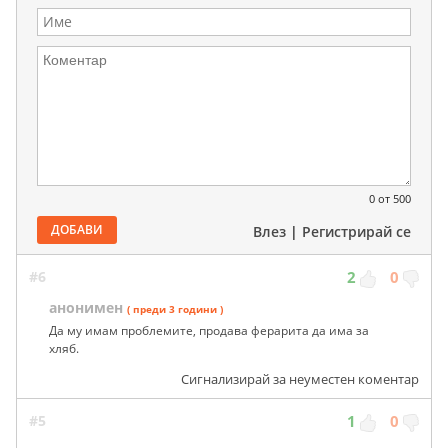
0
от 500
ДОБАВИ
Влез
|
Регистрирай се
#6
2
0
анонимен
( преди 3 години )
Да му имам проблемите, продава ферарита да има за
хляб.
Сигнализирай за неуместен коментар
#5
1
0