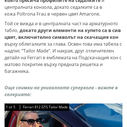
която пресича профилите на седалките
и
централната конзола, докато седалките са в
кожа Poltrona Frau в червен цвят Amarone.
Той се вижда и в централната част на арматурното
табло,
докато други елементи на купето са в сив
цвят, включително символът на скачащия кон
върху облегалките за глава. Освен това има табела с
надпис “Tailor Made”. И накрая, друг отличителен
детайл на Ferrari е емблемата на Подскачащия кон с
матово покритие върху предната решетка и
багажника.
Още снимки на уникалната суперкола - вижте в
галерията:
1
1
1
1
1
от
от
от
от
от
5
5
5
5
5
Ferrari 812 GTS Tailor Made
Ferrari 812 GTS Tailor Made
Ferrari 812 GTS Tailor Made
Ferrari 812 GTS Tailor Made
Ferrari 812 GTS Tailor Made