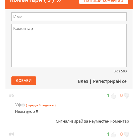
Напиши коментар
0
от 500
ДОБАВИ
Влез
|
Регистрирай се
#5
1
0
Уфф
( преди 3 години )
Няам думи !!
Сигнализирай за неуместен коментар
#4
1
0