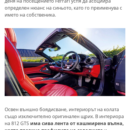
деня на посещението Ferrari успя да асоциира
определен нюанс на синьото, като го преименува с
името на собственика.
Освен външно боядисване, интериорът на колата
също изключително оригинален щрих. В интериора
на 812 GTS
има сива лента от кашмирена вълна,