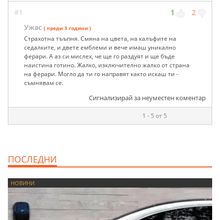
#1
1
2
Ужас
( преди 3 години )
Страхотна тъъпня. Смяна на цвета, на калъфите на
седалките, и двете емблеми и вече имаш уникално
ферари. А аз си мислех, че ще го раздуят и ще бъде
наистина готино. Жалко, изключително жалко от страна
на ферари. Могло да ти го направят както искаш ти -
съмнявам се.
Сигнализирай за неуместен коментар
1 - 5 от 5
ПОСЛЕДНИ
НОВИНИ