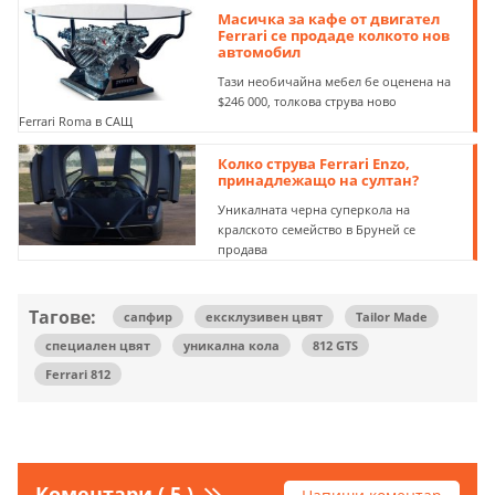
Масичка за кафе от двигател
Ferrari се продаде колкото нов
автомобил
Тази необичайна мебел бе оценена на
$246 000, толкова струва ново
Ferrari Roma в САЩ
Колко струва Ferrari Enzo,
принадлежащо на султан?
Уникалната черна суперкола на
кралското семейство в Бруней се
продава
Тагове:
сапфир
ексклузивен цвят
Tailor Made
специален цвят
уникална кола
812 GTS
Ferrari 812
Коментари ( 5 )