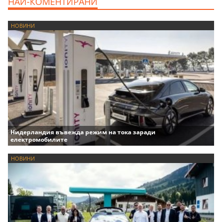
НАЙ-КОМЕНТИРАНИ
НОВИНИ
Нидерландия въвежда режим на тока заради
електромобилите
НОВИНИ