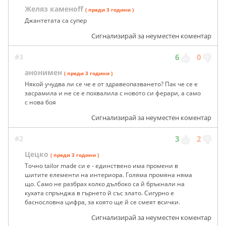
Желяз каменоff
( преди 3 години )
Джантетата са супер
Сигнализирай за неуместен коментар
#3
6
0
анонимен
( преди 3 години )
Някой учудва ли се че е от здравеопазването? Пак че се е
засрамила и не се е похвалила с новото си ферари, а само
с нова боя
Сигнализирай за неуместен коментар
#2
3
2
Цецко
( преди 3 години )
Точно tailor made си е - единствено има промени в
шитите елементи на интериора. Голяма промяна няма
що. Само не разбрах колко дълбоко са й бръкнали на
кухата спрънджа в гърнето й със злато. Сигурно е
баснословна цифра, за която ще й се смеят всички.
Сигнализирай за неуместен коментар