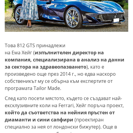
Това 812 GTS принадлежи
на Ема Хейг (
изпълнителен директор на
компания, специализирана в анализ на данни
за сектора на здравеопазването
), като е
произведено още през 2014 г., но едва наскоро
собственикът му се обърна към експертите от
програмата Tailor Made.
След като посети мястото, където се създават най-
ексклузивните коли на Ferrari, Хейг поръча проект,
който да съответства на нейния пръстен от
диаманти и сини сапфири
(проектиран
специално за нея от лондонски бижутер). Още в