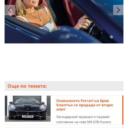
Още по темата:
Уникалното Ferrari на Ерик
Клептън се продаде от втори
опит
Легендарният музикант е първият
собственик на това 599 GTB Fiorano