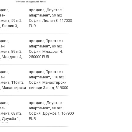
продава, Двустаен
ВИДЕ
апартамент, 59 m2
ЦСКА
София, Люлин 3, 117000
EUR
продава, Тристаен
След
апартамент, 89 m2
Тел 
София, Младост 4,
нов 
250000 EUR
продава, Тристаен
Фено
апартамент, 116 m2
Авив
София, Манастирски
загу
ливади Запад, 319000
и по
продава, Двустаен
Левс
апартамент, 68 m2
тежк
София, Дружба 1, 167900
нача
EUR
Бълг