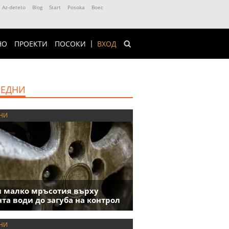
Az-deteto
Blog
Start
Posoka
Boec
НО
ПРОЕКТИ
ПОСОКИ
ВХОД
ЕДНИ
НИ
 малко мръсотия върху
та води до загуба на контрол
НИ