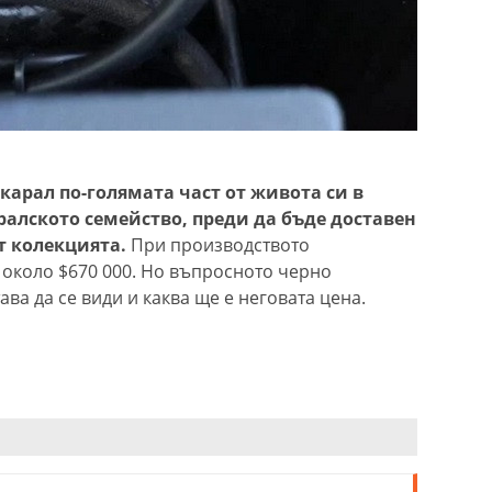
карал по-голямата част от живота си в
алското семейство, преди да бъде доставен
от колекцията.
При производството
а около $670 000. Но въпросното черно
тава да се види и каква ще е неговата цена.