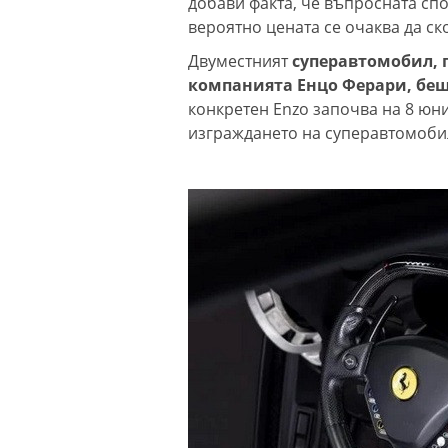
добави факта, че въпросната спо
вероятно цената се очаква да ск
Двуместният
суперавтомобил, п
компанията Енцо Ферари, беше
конкретен Enzo започва на 8 юни 2
изграждането на суперавтомоби