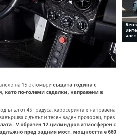
Бенз
инте
част
анело на 15 октомври
същата година с
, като по-големи седалки, направени в
.
под ъгъл от 45 градуса, каросерията е направена
завършва с дълъг и тесен заден прозорец, през
лата - V-образен 12-цилиндров атмосферен с
надлъжно пред задния мост, мощността е 660