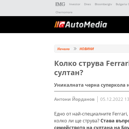
Investor
Dnes
Bloombergtv
Bulgaria 
Chernomore
Начало
НОВИНИ
Колко струва Ferra
султан?
Уникалната черна суперкола н
Антони Йорданов
05.12.2022 1
Едно от най-специалните Ferrari
колко ли ще струва?
Става въпрос
семейството на султана на Бр