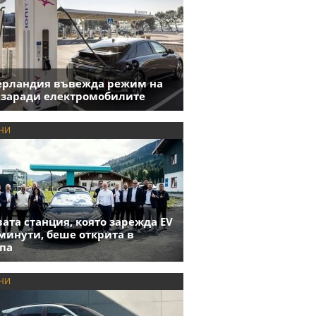
ерландия въвежда режим на
 заради електромобилите
НИ
ата станция, която зарежда EV
 минути, беше открита в
па
НИ