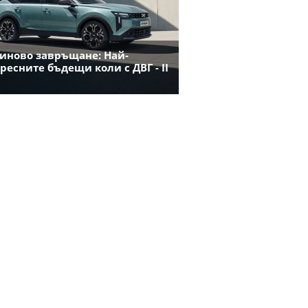
иново завръщане: Най-
ресните бъдещи коли с ДВГ - II