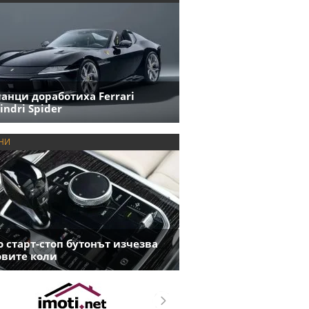
анци доработиха Ferrari
indri Spider
НИ
 старт-стоп бутонът изчезва
овите коли