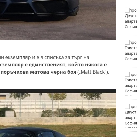
Винисиус Жуниор
преподписа с Реал
(Мадрид)
ЦСКА удари с 3:0 Макаби
като гост
ин екземпляр и е в списъка за търг на
кземпляр е единственият, който някога е
с поръчкова матова черна боя
(„Matt Black“).
Тъжна вест! Почина
голямо име в
медицината
EUR
Златото стигна до 4295
долара за унция