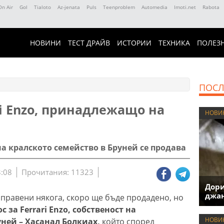
On Air
Gol
Tialoto
Az-jenata
Puls
Teenproblem
Automedia
Imoti.net
Rabota
НОВИНИ
ТЕСТ ДРАЙВ
ИСТОРИИ
ТЕХНИКА
ПОЛЕЗ
ПОСЛ
ri Enzo, принадлежащо на
НОВИ
а кралското семейство в Бруней се продава
3:08
Прочитания: 11323
Дори
джан
, правени някога, скоро ще бъде продадено, но
 за Ferrari Enzo, собственост на
НОВИ
уней – Хасанал Болкиах,
който според