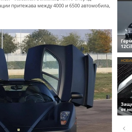
ии притежава между 4000 и 6500 автомобила,
Герм
12Cil
НОВИ
Защо
от н