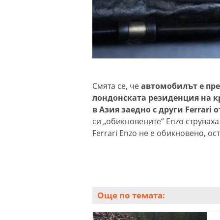
Смята се, че
автомобилът е пре
лондонската резиденция на кр
в Азия заедно с други Ferrari 
си „обикновените“ Enzo струвах
Ferrari Enzo не е обикновено, ос
Още по темата: