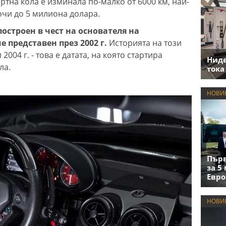
ртна кола е изминала по-малко от 6000 км, най-
очи до 5 милиона долара.
остроен в чест на основателя на
 представен през 2002 г.
Историята на този
004 г. - това е датата, на която стартира
Нид
ла.
тока
НОВИ
Първ
за 5
Евро
НОВИ