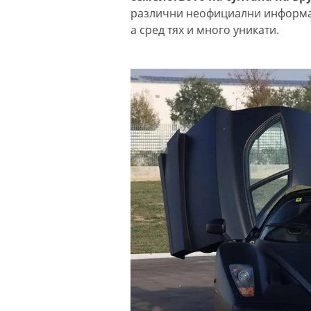
различни неофициални информац
а сред тях и много уникати.