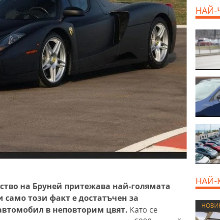
НАЙ-
800 E
НАЙ-
ство на Бруней притежава най-голямата
и само този факт е достатъчен за
НОВИ
автомобил в неповторим цвят.
Като се