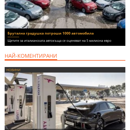
Брутална градушка потроши 1000 автомобила
Щетите за италианската автокъща се оценяват на 5 милиона евро
НАЙ-КОМЕНТИРАНИ
НОВИНИ