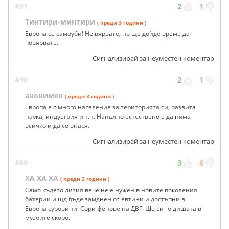
#91
2
1
Тинтири-минтири
( преди 3 години )
Европа се самоуби! Не вярвате, но ще дойде време да
повярвате.
Сигнализирай за неуместен коментар
#90
2
1
анонимен
( преди 3 години )
Европа е с много население за територията си, развита
наука, индустрия и т.н. Напълно естествено е да няма
всичко и да се внася.
Сигнализирай за неуместен коментар
#89
3
6
ХА ХА ХА
( преди 3 години )
Само където лития вече не е нужен в новите поколения
батерии и щд бъде замднен от евтини и достъпни в
Европа суровини. Сори фенове на ДВГ. Ще си го дишата в
музеите скоро.