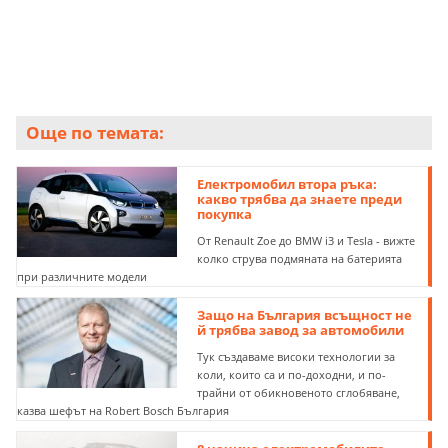
Още по темата:
Електромобил втора ръка:
какво трябва да знаете преди
покупка
От Renault Zoe до BMW i3 и Tesla - вижте
колко струва подмяната на батерията
при различните модели
Защо на България всъщност не
й трябва завод за автомобили
Тук създаваме високи технологии за
коли, които са и по-доходни, и по-
трайни от обикновеното сглобяване,
казва шефът на Robert Bosch България