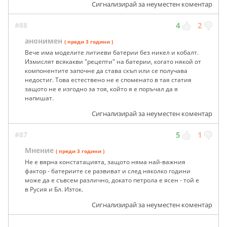
Сигнализирай за неуместен коментар
#88
4
2
анонимен
( преди 3 години )
Вече има моделите литиеви батерии без никел и кобалт.
Измислят всякакви "рецепти" на батерии, когато някой от
компонентите започне да става скъп или се получава
недостиг. Това естествено не е споменато в тая статия
защото не е изгодно за тоя, който я е поръчал да я
напишат.
Сигнализирай за неуместен коментар
#87
5
1
Мнение
( преди 3 години )
Не е вярна констатацията, защото няма най-важния
фактор - батериите се развиват и след няколко години
може да е съвсем различно, докато петрола е ясен - той е
в Русия и Бл. Изток.
Сигнализирай за неуместен коментар