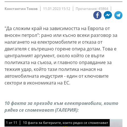
Константин Томов
11.01.2023 15:12
Прочитания: 45864
"Да сложим край на зависимостта на Европа от
вносен петрол": рано или късно всеки разговор за
налагането на електромобилите и отказа от
двигателя с вътрешно горене опира дотам. Това е
централният аргумент, около който се върти
политиката на съюза, и главното оправдание за
тежкия удар, който тази политика нанася на
автомобилната индустрия - един от ключовите
сектори в икономиката на ЕС.
10 факта за прехода към електромобили, които
рядко се споменават (ГАЛЕРИЯ):
1
1
1
1
1
1
1
1
1
1
1
от
от
от
от
от
от
от
от
от
от
от
11
11
11
11
11
11
11
11
11
11
11
10 факта за батериите, които рядко се споменават
10 факта за батериите, които рядко се споменават
10 факта за батериите, които рядко се споменават
10 факта за батериите, които рядко се споменават
10 факта за батериите, които рядко се споменават
10 факта за батериите, които рядко се споменават
10 факта за батериите, които рядко се споменават
10 факта за батериите, които рядко се споменават
10 факта за батериите, които рядко се споменават
10 факта за батериите, които рядко се споменават
10 факта за батериите, които рядко се споменават