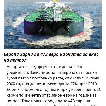
Европа харчи по 473 евро на жител за внос
на петрол
На пръв поглед аргументът е достатъчно
убедителен. Зависимостта на Европа от вносния
суров петрол постоянно расте, от около 93% през
2000 година до почти рекордните 97% през 2019.
Дори и в нормална година и при умерени цени, ЕС
харчи почти четвърт трилион евро на година за
петрол. Това прави горе-долу по 473 евро на