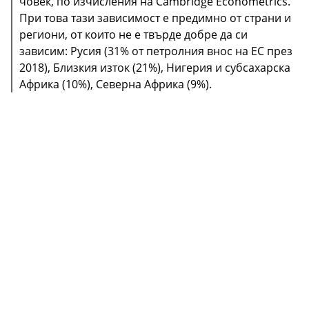
човек, по изчисления на Cambridge Econometrics.
При това тази зависимост е предимно от страни и
- 47.6% от петрола в Европа се използва от пътния
региони, от които не е твърде добре да си
транспорт. Промишленото производство е
зависим: Русия (31% от петролния внос на ЕС през
вторият най-голям консуматор (20.5%), пред
2018), Близкия изток (21%), Нигерия и субсахарска
водния транспорт (9.1%), домакинствата (6.6%),
Африка (10%), Северна Африка (9%).
енергийния сектор (4.9%) и въздушния транспорт
(4.6%).
- 141 долара за киловатчас е била средната цена
на батериите за електромобили през 2021, по
оценка на Bloomberg NEF. Това е значително
намаление спрямо отчетените 1000 долара за
киловатчас през 2011. Но през 2022 цената отново
тръгва нагоре, с около 7%.