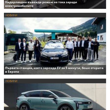
Нидерландия въвежда режим на тока заради
електромобилите
НОВИНИ
Първата станция, която зарежда EV за 5 минути, беше открита
в Европа
НОВИНИ