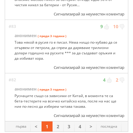
чистия никел за батерии - от Русия...
Сигнализирай за неуместен коментар
#83
9
10
анонимен
( преди 3 години )
Това някой в русия го е писал. Няма нищо по-хубаво да се
отървем от петрола, да спрем да даряваме трилиони
долари годишно на руските *** за да създават оръжия и
да избиват хора.
Сигнализирай за неуместен коментар
#82
4
2
анонимен
( преди 3 години )
Руснаците също са зависими от Китай, в момента те са
бета-тестерите на всичко китайско кола, после на нас ще
ние по-лесно да изберем читава такава.
Сигнализирай за неуместен коментар
<
1
2
3
4
>
първа
последна