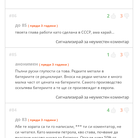
#86
2
3
до 85
( преди 3 години )
твоята глава работи като сделана в СССР, ама карай...
Сигнализирай за неуместен коментар
#85
1
3
анонимен
( преди 3 години )
Пълни руски глупости са това. Редките метали в
батериите се рециклират. Вноса на редки метали е много
малка част от цената на батериите. Самото производство
оскъпява батериите а те ще се произвеждат в европа.
Сигнализирай за неуместен коментар
#84
4
3
до 83
( преди 3 години )
Абе те хората са ти го написали, *** ти си коментатор, не
си читател. Като махнем петрола, кво става, почваме да
внасяме масово никел за батерии. Откъде идва 50% от