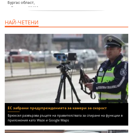
продава, Едностаен апартамент, 39 m2
НАЙ-ЧЕТЕНИ
Бургас област, к.к.Слънчев Бряг, 65500
EUR
ЕС забрани предупрежденията за камери за скорост
Брюксел развързва ръцете на правителствата за спиране на функции в
приложения като Waze и Google Maps