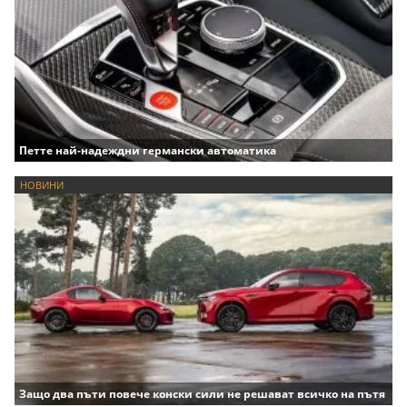
Петте най-надеждни германски автоматика
НОВИНИ
Защо два пъти повече конски сили не решават всичко на пътя