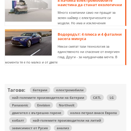
8 начина електромобилите
наистина да станат екологични
Много компании само ни пращат за
зелен хайвер с електрическите си
модели. Но има и изключения
Водородът: 4 плюса и 4 фатални
засега минуса
Някои смятат тази технология за
единственото ни спасение от енергиен
глад. Други - за налудничава мечта. В
момента тя е по малко и от двете
Тагове:
батерии
електромобили
най-големите производители на батерии
CATL
LG
Panasonic
Envision
Northvolt
двигател с вътрешно горене
колко петрол внася Европа
кобалт
най-големите производители на литий
зависимост от Русия
анализ