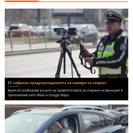
ЕС забрани предупрежденията за камери за скорост
Брюксел развързва ръцете на правителствата за спиране на функции в
приложения като Waze и Google Maps