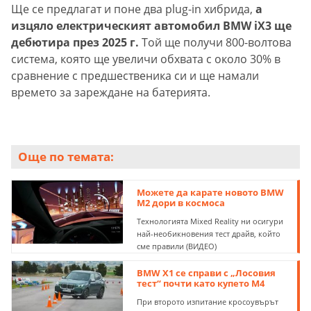
Ще се предлагат и поне два plug-in хибрида,
а
изцяло електрическият автомобил BMW iX3 ще
дебютира през 2025 г.
Той ще получи 800-волтова
система, която ще увеличи обхвата с около 30% в
сравнение с предшественика си и ще намали
времето за зареждане на батерията.
Още по темата:
Можете да карате новото BMW
M2 дори в космоса
Технологията Mixed Reality ни осигури
най-необикновения тест драйв, който
сме правили (ВИДЕО)
BMW X1 се справи с „Лосовия
тест“ почти като купето M4
При второто изпитание кросоувърът