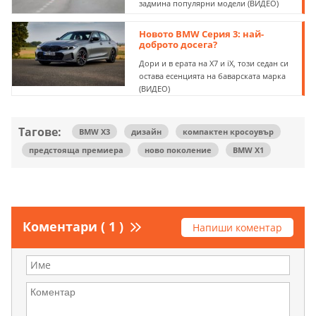
задмина популярни модели (ВИДЕО)
Новото BMW Серия 3: най-
доброто досега?
Дори и в ерата на X7 и iX, този седан си
остава есенцията на баварската марка
(ВИДЕО)
Тагове:
BMW X3
дизайн
компактен кросоувър
предстояща премиера
ново поколение
BMW X1
Коментари ( 1 )
Напиши коментар