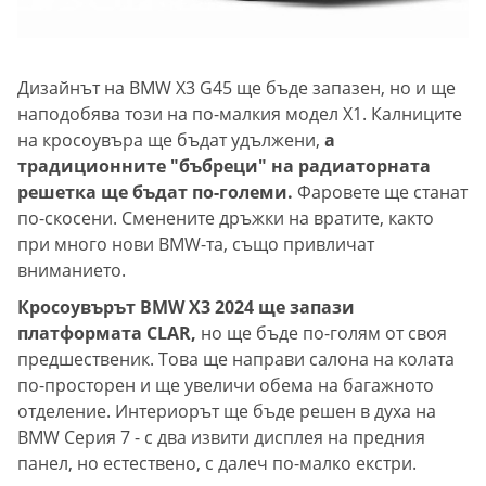
Дизайнът на BMW X3 G45 ще бъде запазен, но и ще
наподобява този на по-малкия модел X1. Калниците
на кросоувъра ще бъдат удължени,
а
традиционните "бъбреци" на радиаторната
решетка ще бъдат по-големи.
Фаровете ще станат
по-скосени. Сменените дръжки на вратите, както
при много нови BMW-та, също привличат
вниманието.
Кросоувърът BMW X3 2024 ще запази
платформата CLAR,
но ще бъде по-голям от своя
предшественик. Това ще направи салона на колата
по-просторен и ще увеличи обема на багажното
отделение. Интериорът ще бъде решен в духа на
BMW Серия 7 - с два извити дисплея на предния
панел, но естествено, с далеч по-малко екстри.