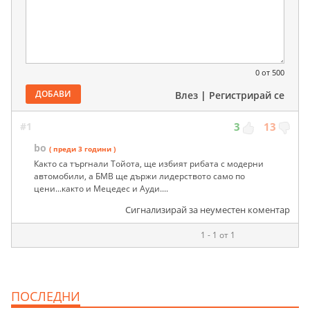
0
от 500
ДОБАВИ
Влез
|
Регистрирай се
#1
3
13
bo
( преди 3 години )
Както са търгнали Тойота, ще избият рибата с модерни
автомобили, а БМВ ще държи лидерството само по
цени...както и Мецедес и Ауди....
Сигнализирай за неуместен коментар
1 - 1 от 1
ПОСЛЕДНИ