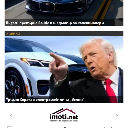
Bugatti превърна Bolide в шедьовър за колекционери
НОВИНИ
Тръмп: Хората с електромобили са „болни“