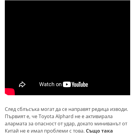
След сблъсъка могат да се направят редица изводи.
Първият е, че Toyota Alphard не е активирала
алармата за опасност от удар, докато миниванът от
Китай не е имал проблеми с това.
Също така