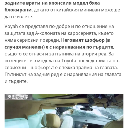
задните врати на японския модел бяха
блокирани
, докато от китайския миниван можеше
да се излезе.
Voyah се представя по-добре и по отношение на
защитата зад А-колоната на каросерията, където
няма сериозни повреди.
Неговият шофьор (в
случая манекен) е с наранявания по гърците,
същото се отнася и за пътника на втория ред. За
возещите се в модела на Toyota последствия са по-
сериозни – шофьорът е с тежка травма на главата.
Пътникът на задния ред е с наранявания на главата
и гърдите.