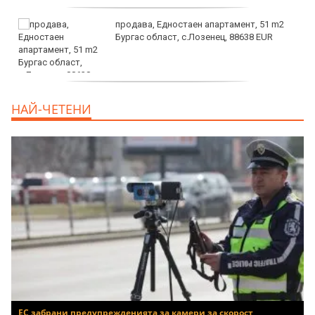
продава, Едностаен апартамент, 51 m2
Бургас област, с.Лозенец, 88638 EUR
продава, Едностаен апартамент, 39 m2
НАЙ-ЧЕТЕНИ
Бургас област, к.к.Слънчев Бряг, 65500
EUR
ЕС забрани предупрежденията за камери за скорост