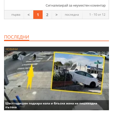
Сигнализирай за неуместен коментар
<
1
2
>
първа
последна
1 - 10 от 12
ПОСЛЕДНИ
НОВИНИ
Шестгодишен подкара кола и блъсна жена на пешеходна
пътека