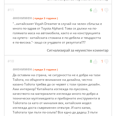
#11
6
1
анонимен
( преди 3 години )
"...китайският Voyah Dreamer в случай на челен сблъсък е
много по-здрав от Toyota Alphard. Това се дължи на по-
голямата маса на автомобила, както и на конструкцията
на купето - китайската стомана е по-дебела и твърдостта
е по-висока."- защо се учудвате от резултата!?!?
Сигнализирай за неуместен коментар
#10
8
1
анонимен
( преди 3 години )
Да оставим на страна, че сигурността не е добра на тази
Тойота, но обърнете внимание на дизайна, честно
казано Тойота трябва да се червят с този грозен дизайн.
Ами интериор? Китайката изглежда по-луксозна,
качеството на материалите изглежда много по-добро а
технически мултимедията и приборните инструменти в
Тойотата са като от миналия век, китайския модел
изглежда доста съвременен отвътре. И като капак,
Тойотата три пъти по-скъпа? Все едно да дадеш 3 пъти