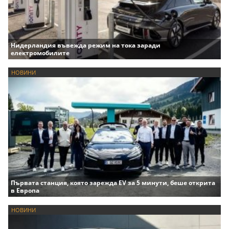
Нидерландия въвежда режим на тока заради
електромобилите
НОВИНИ
Първата станция, която зарежда EV за 5 минути, беше открита
в Европа
НОВИНИ