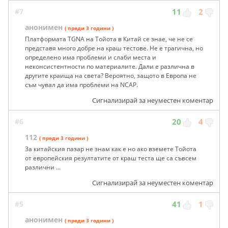
#7
11
2
анонимен
( преди 3 години )
Платформата TGNA на Тойота в Китай се знае, че не се
представя много добре на краш тестове. Не е трагична, но
определено има проблеми и слаби места и
неконсистентности по материалите. Дали е различна в
другите краища на света? Вероятно, защото в Европа не
съм чувал да има проблеми на NCAP.
Сигнализирай за неуместен коментар
#6
20
4
112
( преди 3 години )
За китайския пазар не знам как е но ако вземете Тойота
от европейския резултатите от краш теста ще са съвсем
различни ...
Сигнализирай за неуместен коментар
#5
41
1
анонимен
( преди 3 години )