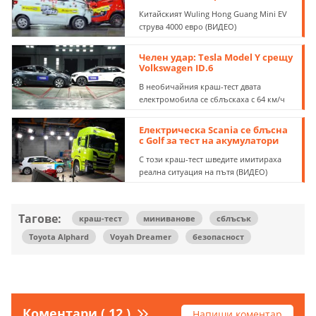
Китайският Wuling Hong Guang Mini EV
струва 4000 евро (ВИДЕО)
Челен удар: Tesla Model Y срещу
Volkswagen ID.6
В необичайния краш-тест двата
електромобила се сблъскаха с 64 км/ч
Електрическа Scania се блъсна
с Golf за тест на акумулатори
С този краш-тест шведите имитираха
реална ситуация на пътя (ВИДЕО)
Тагове:
краш-тест
миниванове
сблъсък
Toyota Alphard
Voyah Dreamer
безопасност
Коментари ( 12 )
Напиши коментар