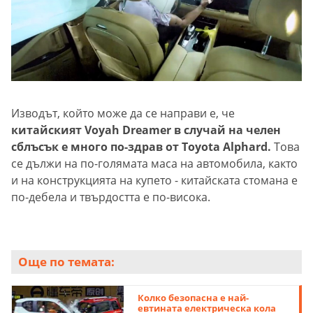
Изводът, който може да се направи е, че
китайският Voyah Dreamer в случай на челен
сблъсък е много по-здрав от Toyota Alphard.
Това
се дължи на по-голямата маса на автомобила, както
и на конструкцията на купето - китайската стомана е
по-дебела и твърдостта е по-висока.
Още по темата:
Колко безопасна е най-
евтината електрическа кола