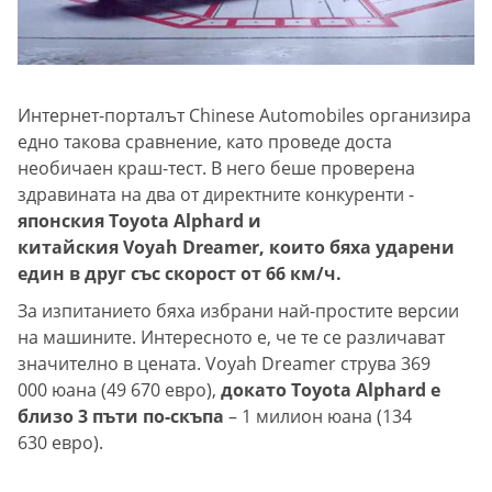
Интернет-порталът Chinese Automobiles организира
едно такова сравнение, като проведе доста
необичаен краш-тест. В него беше проверена
здравината на два от директните конкуренти -
японския Toyota Alphard и
китайския Voyah Dreamer, които бяха ударени
един в друг със скорост от 66 км/ч.
За изпитанието бяха избрани най-простите версии
на машините. Интересното е, че те се различават
значително в цената. Voyah Dreamer струва 369
000 юана (49 670 евро),
докато Toyota Alphard е
близо 3 пъти по-скъпа
– 1 милион юана (134
630 евро).