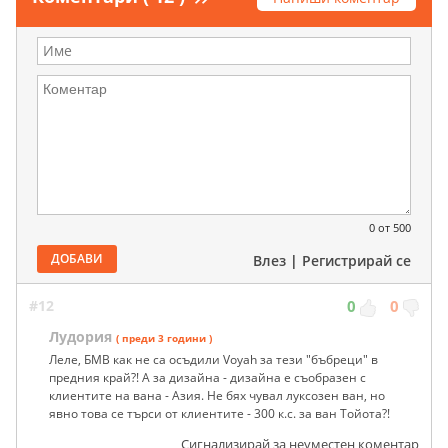
0
от 500
ДОБАВИ
Влез
|
Регистрирай се
#12
0
0
Лудория
( преди 3 години )
Леле, БМВ как не са осъдили Voyah за тези "бъбреци" в
предния край?! А за дизайна - дизайна е съобразен с
клиентите на вана - Азия. Не бях чувал луксозен ван, но
явно това се търси от клиентите - 300 к.с. за ван Тойота?!
Сигнализирай за неуместен коментар