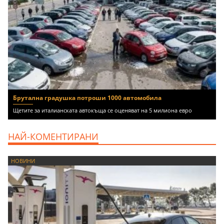
Брутална градушка потроши 1000 автомобила
Щетите за италианската автокъща се оценяват на 5 милиона евро
НАЙ-КОМЕНТИРАНИ
НОВИНИ