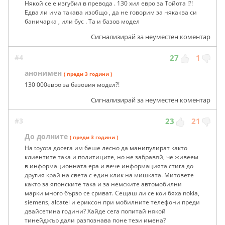
Някой се е изгубил в превода . 130 хил евро за Тойота !?!
Едва ли има такава изобщо , да не говорим за някаква си
баничарка , или бус . Та и базов модел
Сигнализирай за неуместен коментар
#4
27
1
анонимен
( преди 3 години )
130 000евро за базовия модел?!
Сигнализирай за неуместен коментар
#3
23
21
До долните
( преди 3 години )
На toyota досега им беше лесно да манипулират както
клиентите така и политиците, но не забравяй, че живеем
в информационната ера и вече информацията стига до
другия край на света с един клик на мишката. Митовете
както за японските така и за немските автомобилни
марки много бързо се сриват. Сещаш ли се кои бяха nokia,
siemens, alcatel и ериксон при мобилните телефони преди
двайсетина години? Хайде сега попитай някой
тинейджър дали разпознава поне тези имена?