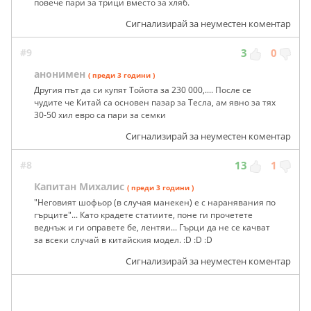
повече пари за трици вместо за хляб.
Сигнализирай за неуместен коментар
#9
3
0
анонимен
( преди 3 години )
Другия път да си купят Тойота за 230 000,.... После се
чудите че Китай са основен пазар за Тесла, ам явно за тях
30-50 хил евро са пари за семки
Сигнализирай за неуместен коментар
#8
13
1
Капитан Михалис
( преди 3 години )
"Неговият шофьор (в случая манекен) е с наранявания по
гърците"... Като крадете статиите, поне ги прочетете
веднъж и ги оправете бе, лентяи... Гърци да не се качват
за всеки случай в китайския модел. :D :D :D
Сигнализирай за неуместен коментар