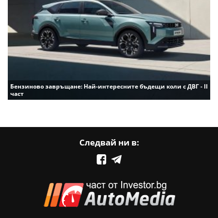
Бензиново завръщане: Най-интересните бъдещи коли с ДВГ - II
част
Следвай ни в: