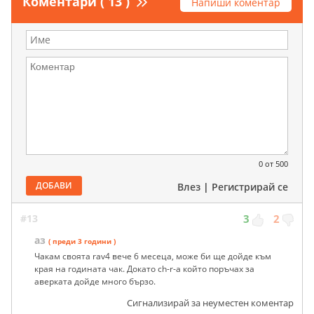
Коментари ( 13 )
Напиши коментар
0
от 500
ДОБАВИ
Влез
|
Регистрирай се
#13
3
2
аз
( преди 3 години )
Чакам своята rav4 вече 6 месеца, може би ще дойде към
края на годината чак. Докато ch-r-a който поръчах за
аверката дойде много бързо.
Сигнализирай за неуместен коментар