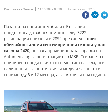
Константин Томов
11.10.2022 07:30
Прочитания: 53278
Пазарът на нови автомобили в България
продължава да забавя темпото: след 3222
регистрации през юли и 2892 през август,
през
обичайно силния септември новите коли у нас
са едва 2420,
показва традиционната справка на
Automedia.bg за регистрациите в МВР.
Свиването е
причинено преди всичко от недостига на складови
наличности - за почти всички модели чакането е
вече между 6 и 12 месеца, а за някои - и над година.