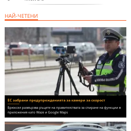
продава, Къща, 110 m2 София,
НАЙ-ЧЕТЕНИ
Доброславци (с.), 275000 EUR
ЕС забрани предупрежденията за камери за скорост
Брюксел развързва ръцете на правителствата за спиране на функции в
приложения като Waze и Google Maps