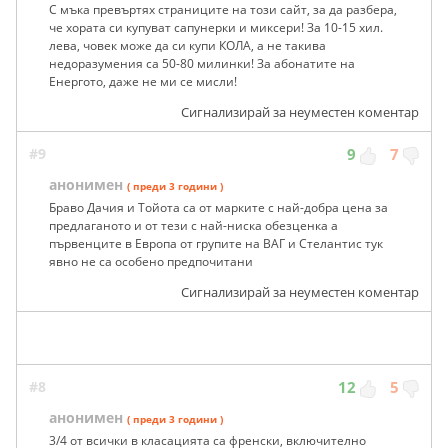
С мъка превъртях страниците на този сайт, за да разбера,
че хората си купуват сапунерки и миксери! За 10-15 хил.
лева, човек може да си купи КОЛА, а не такива
недоразумения са 50-80 милинки! За абонатите на
Енергото, даже не ми се мисли!
Сигнализирай за неуместен коментар
#9
9
7
анонимен
( преди 3 години )
Браво Дачия и Тойота са от марките с най-добра цена за
предлаганото и от тези с най-ниска обезценка а
първенците в Европа от групите на ВАГ и Стелантис тук
явно не са особено предпочитани
Сигнализирай за неуместен коментар
#8
12
5
анонимен
( преди 3 години )
3/4 от всички в класацията са френски, включително