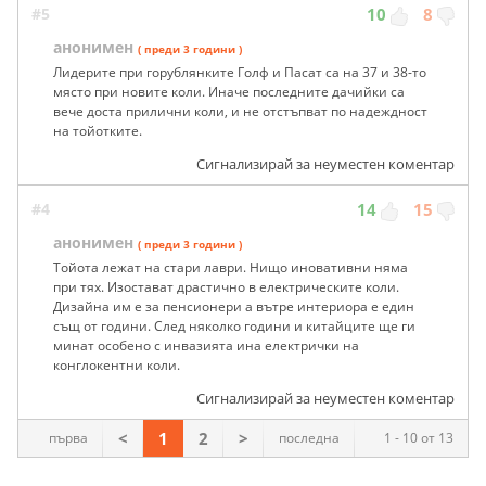
#5
10
8
анонимен
( преди 3 години )
Лидерите при горублянките Голф и Пасат са на 37 и 38-то
място при новите коли. Иначе последните дачийки са
вече доста прилични коли, и не отстъпват по надеждност
на тойотките.
Сигнализирай за неуместен коментар
#4
14
15
анонимен
( преди 3 години )
Тойота лежат на стари лаври. Нищо иновативни няма
при тях. Изостават драстично в електрическите коли.
Дизайна им е за пенсионери а вътре интериора е един
същ от години. След няколко години и китайците ще ги
минат особено с инвазията ина електрички на
конглокентни коли.
Сигнализирай за неуместен коментар
<
1
2
>
първа
последна
1 - 10 от 13