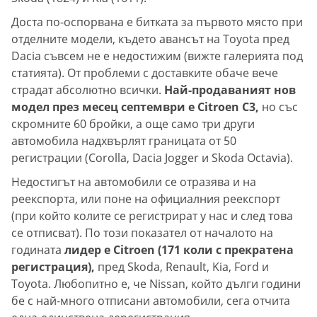
Доста по-оспорвана е битката за първото място при
отделните модели, където авансът на Toyota пред
Dacia съвсем не е недостижим (вижте галерията под
статията). От проблеми с доставките обаче вече
страдат абсолютно всички.
Най-продаваният нов
модел през месец септември е Citroen C3,
но със
скромните 60 бройки, а още само три други
автомобила надхвърлят границата от 50
регистрации (Corolla, Dacia Jogger и Skoda Octavia).
Недостигът на автомобили се отразява и на
реекспорта, или поне на официалния реекспорт
(при който колите се регистрират у нас и след това
се отписват). По този показател от началото на
годината
лидер е Citroen (171 коли с прекратена
регистрация),
пред Skoda, Renault, Kia, Ford и
Toyota. Любопитно е, че Nissan, който дълги години
бе с най-много отписани автомобили, сега отчита