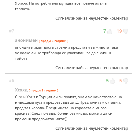
Ярис-а. На потребителя му идва все повече акъл в
главата.
Сигнализирай за неуместен коментар
#7
7
19
анонимен
( преди 3 години )
японците имат доста странни представи за живота така
че колко ли не трябварда се уважаваш за да с купиш
тойота
Сигнализирай за неуместен коментар
#6
5
5
Хсххд
( преди 3 години )
C-hr и Yaris в Турция ли ги правят, знам че качеството е на
ниво...ама пусти предразсъдъци :Д Предпочитам октавия,
пред тая корола. Предницата на королата е много
красива! След по-задълбочен размисъл, може и да си
променя предпочитанията:))
Сигнализирай за неуместен коментар