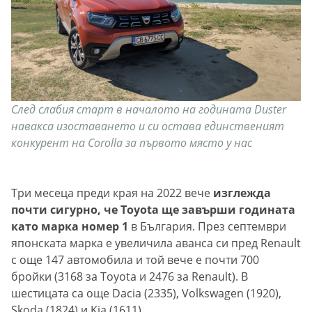
След слабия старт в началото на годината Duster
навакса изоставането и си остава единственият
конкурент на Corolla за първото място у нас
Три месеца преди края на 2022 вече
изглежда
почти сигурно, че Toyota ще завърши годината
като марка номер 1
в България. През септември
японската марка е увеличила аванса си пред Renault
с още 147 автомобила и той вече е почти 700
бройки (3168 за Toyota и 2476 за Renault). В
шестицата са още Dacia (2335), Volkswagen (1920),
Skoda (1824) и Kia (1611).