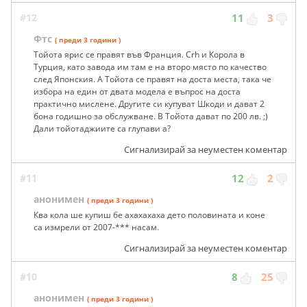
#12
11
3
Фтс
( преди 3 години )
Тойота ярис се правят във Франция. Crh и Корола в
Турция, като завода им там е на второ място по качество
след Японския. А Тойота се правят на доста места, така че
избора на един от двата модела е въпрос на доста
практично мислене. Другите си купуват Шкоди и дават 2
бона годишно за обслужване. В Тойота дават по 200 лв. ;)
Дали тойотаджиите са глупави а?
Сигнализирай за неуместен коментар
#11
12
2
анонимен
( преди 3 години )
Ква кола ше купиш бе ахахахаха дето половината и коне
са измрели от 2007-*** насам.
Сигнализирай за неуместен коментар
#10
8
25
анонимен
( преди 3 години )