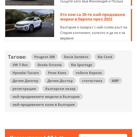
същите като във Финландия и Полша
Ето кои са 20-те най-продавани
марки в Европа през 2022
България е пазарът с най-голям ръст на
Стария континент, колкото и да не е за
вярване
Тагове:
Peugeot 208
Dacia Sandero
Kia Ceed
VW T-Roc
Skoda Octavia
Kia Sportage
Hyundai Tucson
Рено Клио
тойота Корола
Дачия Джогер
Дачия Дъстър
статистика
МВР
регистрации
български пазар
най-продаваните модели в България
най-продаваните коли в България