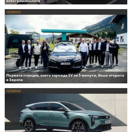
електромобилите
НОВИНИ
Първата станция, която зарежда EV за 5 минути, беше открита
в Европа
НОВИНИ