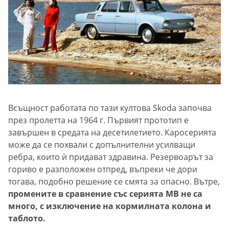
Всъщност работата по тази култова Skoda започва
през пролетта на 1964 г. Първият прототип е
завършен в средата на десетилетието. Каросерията
може да се похвали с допълнителни усилващи
ребра, които ѝ придават здравина. Резервоарът за
гориво е разположен отпред, въпреки че дори
тогава, подобно решение се смята за опасно. Вътре,
промените в сравнение със серията MB не са
много, с изключение на кормилната колона и
таблото.