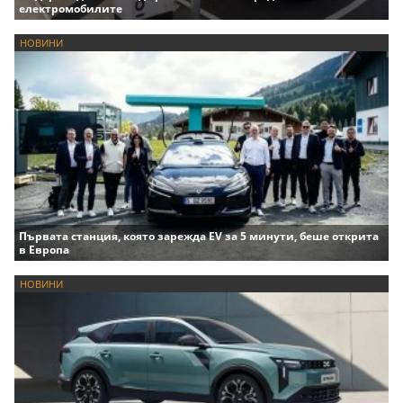
електромобилите
НОВИНИ
Първата станция, която зарежда EV за 5 минути, беше открита
в Европа
НОВИНИ