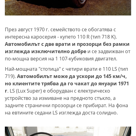
През август 1970 г. семейството се обогатява с
интересна каросерия - купето 110 R (тип 718 K).
Автомобилът с две врати и прозорци без рамки
изглежда изключително добре
и се задвижван от
по-мощна версия на 1 107-кубиковия двигател.
Най-мощната "стотица" с четири врати е 110 LS (тип
719).
Автомобилът може да ускори до 145 км/ч,
но клиентите трябва да го чакат до януари 1971
г
. LS (Lux Super) е оборудван с електрическо
устройство за измиване на предното стъкло, а
задните странични прозорци се прибират. На фона
на евтините седани LS изглежда доста солидно.