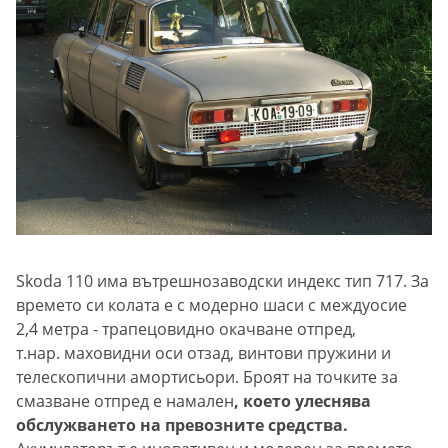
Skoda 110 има вътрешнозаводски индекс тип 717. За
времето си колата е с модерно шаси с междуосие
2,4 метра - трапецовидно окачване отпред,
т.нар. маховидни оси отзад, винтови пружини и
телескопични амортисьори. Броят на точките за
смазване отпред е намален
, което улеснява
обслужването на превозните средства.