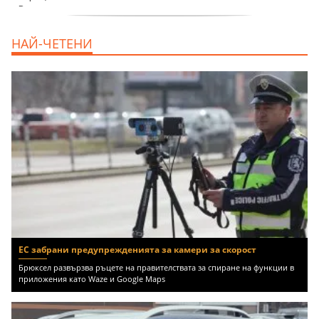
продава, Тристаен апартамент, 68 m2
НАЙ-ЧЕТЕНИ
Варна, Възраждане 3, 119900 EUR
ЕС забрани предупрежденията за камери за скорост
Брюксел развързва ръцете на правителствата за спиране на функции в
приложения като Waze и Google Maps