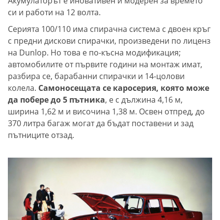
Акумулаторът е иновативен и модерен за времето
си и работи на 12 волта.
Серията 100/110 има спирачна система с двоен кръг
с предни дискови спирачки, произведени по лиценз
на Dunlop. Но това е по-късна модификация;
автомобилите от първите години на монтаж имат,
разбира се, барабанни спирачки и 14-цолови
колела.
Самоносещата се каросерия, която може
да побере до 5 пътника
, е с дължина 4,16 м,
ширина 1,62 м и височина 1,38 м. Освен отпред, до
370 литра багаж могат да бъдат поставени и зад
пътниците отзад.