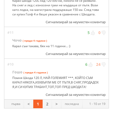
Карах Шкода 120L над 120 000 км, никога не се развали.
На сняг и лед с износени гуми не мърдаше от пътя. Вози
като лодка, на магистрала поддържаше 150 км. След това
си купих Голф 4 и беше ужасен в сравнение с Шкодата.
Сигнализирай за неуместен коментар
#11
5
0
Чочо
( преди 4 години )
Карал съм такава, бях на 11 години... :)
Сигнализирай за неуместен коментар
#10
6
24
Гошо
( преди 4 години )
Помня Шкода 120 Л, НАЙ-ГОЛЕМИЯТ ***, КОЙТО СЪМ
КАРАЛ НЯКОГА,ИЗХВЪРЛИ МЕ ОТ ПЪТЯ,В СНЯГ,ПРОДАДОХ
Я,И СИ КУПИХ ТРАБАНТ,ТОП,ТОП ПРЕД ШКОДАТА!
Сигнализирай за неуместен коментар
<
1
2
>
първа
последна
1 - 10 от 19