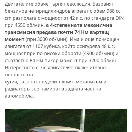
Двигателите обаче търпят еволюция. Базовият
бензинов четирицилиндров агрегат с обем 988 cc.
cm разполага с мощност от 42 к.с. по стандарта DIN
при 4650 об/мин,
а 4-степенната механична
трансмисия предава почти 74 Нм въртящ
момент
(при 3000 об/мин). Има и още по-мощен
двигател от 1107 кубика, който осигурява 48 к.с.
мощност при по-високи обороти (4900 об/мин) и
съответно 84 Нм пикор момент при 3200 об/мин.
Интересното е, че двигателят, включително
скоростната
кутия, газоразпределителният механизъм и
радиаторът, се намират в задната част на
автомобила.