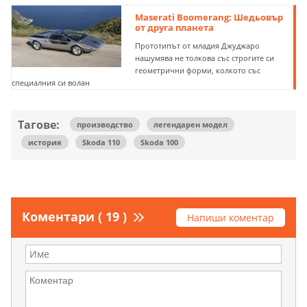
Maserati Boomerang: Шедьовър
от друга планета
Прототипът от младия Джуджаро
нашумява не толкова със строгите си
геометрични форми, колкото със
специалния си волан
Тагове:
производство
легендарен модел
история
Skoda 110
Skoda 100
Коментари ( 19 )
Напиши коментар