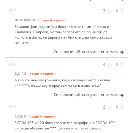
#17
7
0
анонимен
( преди 4 години )
Ех какви флиртаджийки бяха колежките ми в Чехия и
Словакия. Въпреки, че там заплатите са по-ниски от
колкото в Западна Европа пак бих отишъл само заради
жените.
Сигнализирай за неуместен коментар
#16
4
0
До 13
( преди 4 години )
А твойте лемави ръчички, къде са зачукани? Ти освен
л******, нещо друго проивел ли си в живота си?
Сигнализирай за неуместен коментар
#15
2
0
Сашо
( преди 4 години )
SKODA 105 и 120 бяха сравнително добри, но SKODA 100
си беше абсолютен ***. Затова и толкова бързо