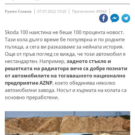
Румен Славов
07.07.2022 13:20
Прочитания: 40944
Skoda 100 наистина не беше 100 процента новост.
Тази кола дълго време бе популярна и по родните
пътища, а сега ви разказваме за нейната история.
Още от пръв поглед се вижда, че този автомобил е
нестандартен. Например,
задното стъкло и
решетката на радиатора вече са добре познати
от автомобилите на тогавашното национално
предприятие AZNP
, което обединява няколко
автомобилни завода. Носът и кърмата на колата са
основно преработени.