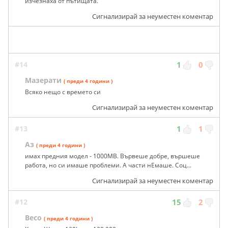
изчезнаха от пътищата.
Сигнализирай за неуместен коментар
#14
1
0
Мазерати
( преди 4 години )
Всяко нещо с времето си
Сигнализирай за неуместен коментар
#13
1
1
Аз
( преди 4 години )
имах предния модел - 1000МВ. Вървеше добре, вършеше
работа, но си имаше проблеми. А части нЕмаше. Соц...
Сигнализирай за неуместен коментар
#12
15
2
Весо
( преди 4 години )