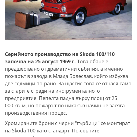
Серийното производство на Skoda 100/110
започва на 25 август 1969 г.
Това обаче е
предшествано от драматични събития, а именно
пожарът в завода в Млада Болеслав, който избухва
две седмици по-рано. За щастие това се отнася само
за старите сгради на инструменталното
предприятие. Пепелта падна върху площ от 25
000 кв. м, но пожарът по никакъв начин не засяга
производствения процес.
Хромираните брони с черни "гърбици" се монтират
на Skoda 100 като стандарт. По-скъпите