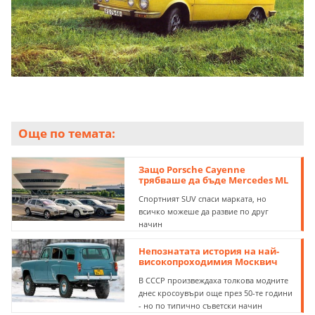
Още по темата:
Защо Porsche Cayenne
трябваше да бъде Mercedes ML
Спортният SUV спаси марката, но
всичко можеше да развие по друг
начин
Непознатата история на най-
високопроходимия Москвич
В СССР произвеждаха толкова модните
днес кросоувъри още през 50-те години
- но по типично съветски начин