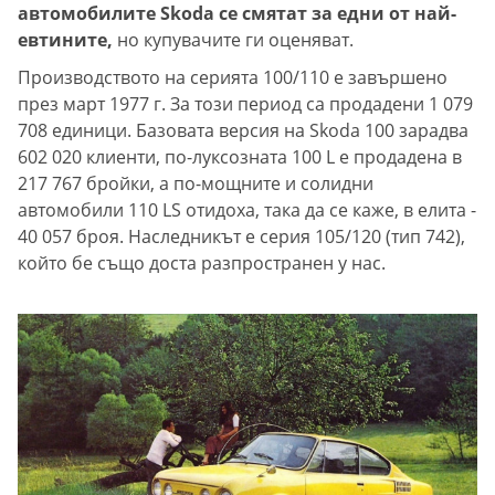
автомобилите Skoda се смятат за едни от най-
евтините,
но купувачите ги оценяват.
Производството на серията 100/110 е завършено
през март 1977 г. За този период са продадени 1 079
708 единици. Базовата версия на Skoda 100 зарадва
602 020 клиенти, по-луксозната 100 L е продадена в
217 767 бройки, а по-мощните и солидни
автомобили 110 LS отидоха, така да се каже, в елита -
40 057 броя. Наследникът е серия 105/120 (тип 742),
който бе също доста разпространен у нас.