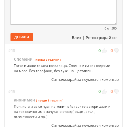
0
от 500
ДОБАВИ
Влез
|
Регистрирай се
#19
0
0
Спомени
( преди 2 години )
Татко имаше такава красавица. Спомням си как ходехме
на море. Без телефони, без лукс, но щастливи.
Сигнализирай за неуместен коментар
#18
0
0
анонимен
( преди 3 години )
Понякога и аз се чудя на копи-пейстърите-автори дали и
на тях всичко им е зачукано отзад ( ръце , акъл ,
възможности и пр. )
Сигнализирай за неуместен коментар