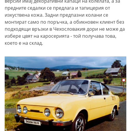
версии имаj декоративни капаци на колелата, а за
предните седалки се предлага и тапицерия от
изкуствена кожа. Задни предпазни колани се
монтират само по поръчка, а обикновен клиент без
подходящи връзки в Чехословакия дори не може да
избере цвят на каросерията - той получава това,
което е на склад.