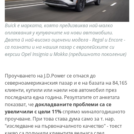
Buick е марката, която предизвиква най-малко
оплаквания у купувачите на нови автомобили.
Двата й най-високо оценени модела - Regal и Encore -
са познати и на нашия пазар с европейските си
версии Opel Insignia и Mokka (предишното поколение)
Проучването на J.D.Power се отнася до
северноамериканския пазар и е на базата на 84,165
клиенти, купили или наели нов автомобил през
последната една година. Резултатите от анкетата
показват, че
докладваните проблеми са се
увеличили с цели 11%
спрямо миналогодишното
проучване. При това става дума само за т. нар.
"изследване на първоначалното качество" - тоест
какво са получили клиентите веднага след