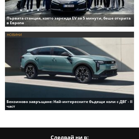
Първата станция, която зарежда EV за 5 минути, беше открита
в Европа
НОВИНИ
Бензиново завръщане: Най-интересните бъдещи коли с ДВГ - II
част
Следвай ни в: