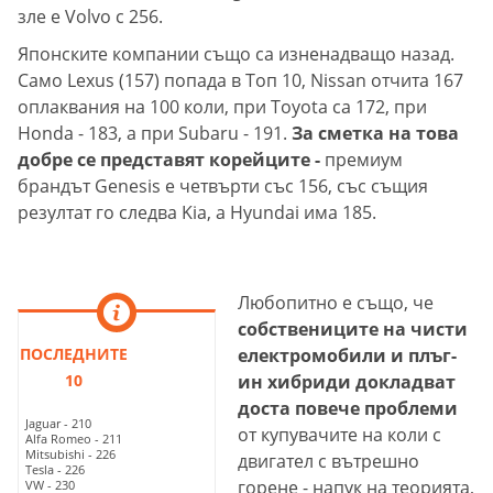
зле е Volvo с 256.
Японските компании също са изненадващо назад.
Само Lexus (157) попада в Топ 10, Nissan отчита 167
оплаквания на 100 коли, при Toyota са 172, при
Honda - 183, а при Subaru - 191.
За сметка на това
добре се представят корейците -
премиум
брандът Genesis е четвърти със 156, със същия
резултат го следва Kia, а Hyundai има 185.
Любопитно е също, че
собствениците на чисти
ПОСЛЕДНИТЕ
електромобили и плъг-
10
ин хибриди докладват
доста повече проблеми
Jaguar - 210
от купувачите на коли с
Alfa Romeo - 211
Mitsubishi - 226
двигател с вътрешно
Tesla - 226
горене - напук на теорията,
VW - 230