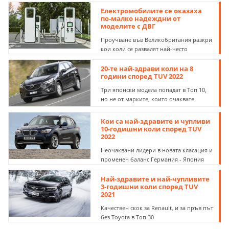
Електромобилите се оказаха
по-малко надеждни от
моделите с ДВГ
Проучване във Великобритания разкри
кои коли се развалят най-често
20-те най-здрави коли на 8
години според TUV 2022
Три японски модела попадат в Топ 10,
но не от марките, които очаквате
Кои са най-здравите и чупливи
10-годишни коли според TUV
2022
Неочаквани лидери в новата класация и
променен баланс Германия - Япония
Най-здравите и най-чупливите
3-годишни коли според TUV
2021
Качествен скок за Renault, и за пръв път
без Toyota в Топ 30