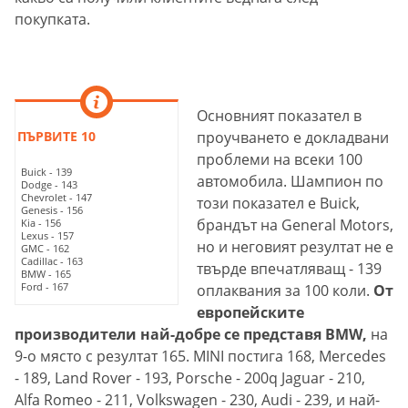
покупката.
Основният показател в
ПЪРВИТЕ 10
проучването е докладвани
проблеми на всеки 100
Buick - 139
автомобила. Шампион по
Dodge - 143
Chevrolet - 147
този показател е Buick,
Genesis - 156
брандът на General Motors,
Kia - 156
Lexus - 157
но и неговият резултат не е
GMC - 162
Cadillac - 163
твърде впечатляващ - 139
BMW - 165
Ford - 167
оплаквания за 100 коли.
От
европейските
производители най-добре се представя BMW,
на
9-о място с резултат 165. MINI постига 168, Mercedes
- 189, Land Rover - 193, Porsche - 200q Jaguar - 210,
Alfa Romeo - 211, Volkswagen - 230, Audi - 239, и най-