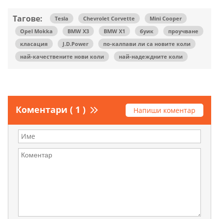
Тагове:
Tesla
Chevrolet Corvette
Mini Cooper
Opel Mokka
BMW X3
BMW X1
буик
проучване
класация
J.D.Power
по-калпави ли са новите коли
най-качествените нови коли
най-надеждните коли
Коментари ( 1 )
Напиши коментар