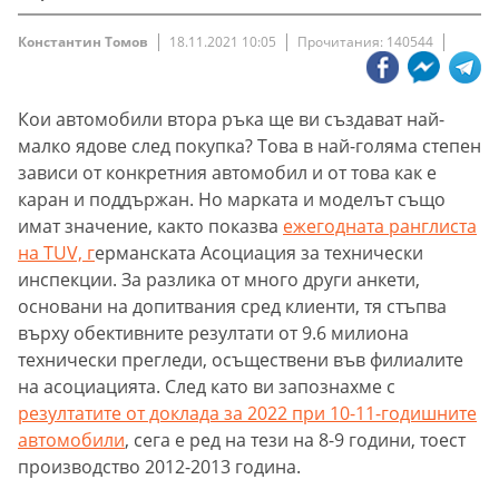
Константин Томов
18.11.2021 10:05
Прочитания: 140544
Кои автомобили втора ръка ще ви създават най-
малко ядове след покупка? Това в най-голяма степен
зависи от конкретния автомобил и от това как е
каран и поддържан. Но марката и моделът също
имат значение, както показва
ежегодната ранглиста
на TUV, г
ерманската Асоциация за технически
инспекции. За разлика от много други анкети,
основани на допитвания сред клиенти, тя стъпва
върху обективните резултати от 9.6 милиона
технически прегледи, осъществени във филиалите
на асоциацията. След като ви запознахме с
резултатите от доклада за 2022 при 10-11-годишните
автомобили
, сега е ред на тези на 8-9 години, тоест
производство 2012-2013 година.