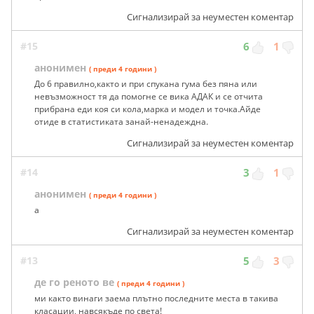
Сигнализирай за неуместен коментар
#15
6
1
анонимен
( преди 4 години )
До 6 правилно,както и при спукана гума без пяна или
невъзможност тя да помогне се вика АДАК и се отчита
прибрана еди коя си кола,марка и модел и точка.Айде
отиде в статистиката занай-ненадеждна.
Сигнализирай за неуместен коментар
#14
3
1
анонимен
( преди 4 години )
a
Сигнализирай за неуместен коментар
#13
5
3
де го реното ве
( преди 4 години )
ми както винаги заема плътно последните места в такива
класации, навсякъде по света!