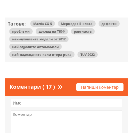
Тагове:
Mazda CX-5
Мерцедес Б-класа
дефекти
проблеми
доклад на ТЮФ
ранглиста
най-чупливите модели от 2012
най-здравите автомобили
най-надеждните коли втора ръка
TUV 2022
Коментари ( 17 )
Напиши коментар