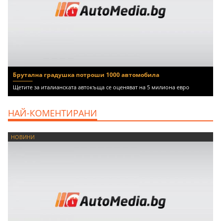
Брутална градушка потроши 1000 автомобила
Щетите за италианската автокъща се оценяват на 5 милиона евро
НАЙ-КОМЕНТИРАНИ
НОВИНИ