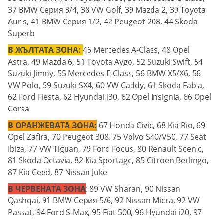
37 BMW Серия 3/4, 38 VW Golf, 39 Mazda 2, 39 Toyota
Auris, 41 BMW Серия 1/2, 42 Peugeot 208, 44 Skoda
Superb
В ЖЪЛТАТА ЗОНА:
46 Mercedes A-Class, 48 Opel
Astra, 49 Mazda 6, 51 Toyota Aygo, 52 Suzuki Swift, 54
Suzuki Jimny, 55 Mercedes E-Class, 56 BMW X5/X6, 56
VW Polo, 59 Suzuki SX4, 60 VW Caddy, 61 Skoda Fabia,
62 Ford Fiesta, 62 Hyundai I30, 62 Opel Insignia, 66 Opel
Corsa
В ОРАНЖЕВАТА ЗОНА:
67 Honda Civic, 68 Kia Rio, 69
Opel Zafira, 70 Peugeot 308, 75 Volvo S40/V50, 77 Seat
Ibiza, 77 VW Tiguan, 79 Ford Focus, 80 Renault Scеnic,
81 Skoda Octavia, 82 Kia Sportage, 85 Citroеn Berlingo,
87 Kia Ceed, 87 Nissan Juke
В ЧЕРВЕНАТА ЗОНА
: 89 VW Sharan, 90 Nissan
Qashqai, 91 BMW Серия 5/6, 92 Nissan Micra, 92 VW
Passat, 94 Ford S-Max, 95 Fiat 500, 96 Hyundai i20, 97