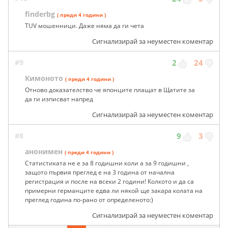
finderbg
( преди 4 години )
TUV мошенници. Даже няма да ги чета
Сигнализирай за неуместен коментар
#9
2
24
Кимоното
( преди 4 години )
Отново доказателство че японците плащат в Щатите за
да ги изписват напред
Сигнализирай за неуместен коментар
#8
9
3
анонимен
( преди 4 години )
Статистиката не е за 8 годишни коли а за 9 годишни ,
защото първия преглед е на 3 година от начална
регистрация и после на всеки 2 години! Колкото и да са
примерни германците едва ли някой ще закара колата на
преглед година по-рано от определеното:)
Сигнализирай за неуместен коментар