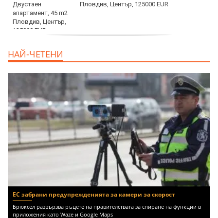
Пловдив, Център, 125000 EUR
продава, Тристаен апартамент, 91 m2
НАЙ-ЧЕТЕНИ
Пловдив, Център, 179000 EUR
ЕС забрани предупрежденията за камери за скорост
Брюксел развързва ръцете на правителствата за спиране на функции в
приложения като Waze и Google Maps