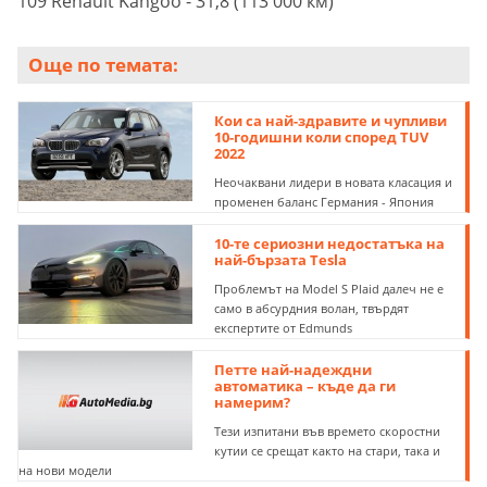
109 Renault Kangoo - 31,8 (113 000 км)
Още по темата:
Кои са най-здравите и чупливи
10-годишни коли според TUV
2022
Неочаквани лидери в новата класация и
променен баланс Германия - Япония
10-те сериозни недостатъка на
най-бързата Tesla
Проблемът на Model S Plaid далеч не е
само в абсурдния волан, твърдят
експертите от Edmunds
Петте най-надеждни
автоматика – къде да ги
намерим?
Тези изпитани във времето скоростни
кутии се срещат както на стари, така и
на нови модели