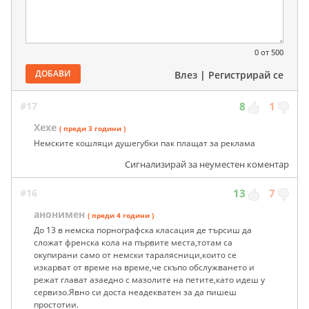
0
от 500
ДОБАВИ
Влез
|
Регистрирай се
#17
8
1
Хехе
( преди 3 години )
Немските кошляци душегубки пак плащат за реклама
Сигнализирай за неуместен коментар
#16
13
7
анонимен
( преди 4 години )
До 13 в немска порнографска класация де търсиш да
сложат френска кола на първите места,тотам са
окупирани само от немски таралясници,които се
изкарват от време на време,че скъпо обслужването и
режат глават азаедно с мазолите на петите,като идеш у
сервизо.Явно си доста неадекватен за да пишеш
простотии.