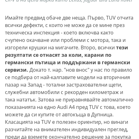
Имайте предвид обаче две неща. Първо, TUV отчита
всички дефекти, с които не може да се мине през
техническа инспекция - което включва както
счупено окачване или проблеми с мотора, така и
изгорели крушки на мигачите. Второ, всички
тези
резултати се отнасят за коли, карани по
германски пътища и поддържани в германски
сервизи.
Докато т. нар. "нов внос" у нас по правило
се подбира от най-калпавите модели на вторичния
пазар на Запад - тотални застрахователни щети,
служебни автомобили с рекорден километраж и
така нататък. Затова не приравнявайте автоматично
показанията на едно Audi A4 пред TUV с това, което
можете да си купите от автокъща в Дупница.
Класацията на TUV е полезен ориентир, но винаги
разчитайте на внимателен индивидуален преглед,
преди да вземете окончателно решение за покупка