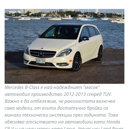
Mercedes B-Class е най-надеждният "масов"
автомобил производство 2012-2013 според TUV.
Важно е да отбележим, че ранглистата включва
само модели, от които достатъчно бройки са
минали технически инспекции през годината. Това
обяснява отсъствието на автомобили като Honda
CR-V и на цели марки като Lexus, Jaguar или Land Rover