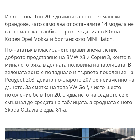
Извън това Топ 20 е доминирано от германски
брандове, като само два от останалите 14 модела не
са германска сглобка - прозвежданият в Южна
Корея Opel Mokka и британското MINI Hatch.
По-нататък в класирането прави впечатление
доброто представяне на BMW X3 и Серия 3, които в
миналото бяха в долната половина на таблицата. В
зелената зона е попаднало и първото поколение на
Peugeot 208, докато по-старото 207 бе неизменно на
дъното. За сметка на това VW Golf, чието шесто
поколение бе в Топ 20, с идването на седмото се е
смъкнал до средата на таблицата, а сродната с него
Skoda Octavia е едва 81-а.