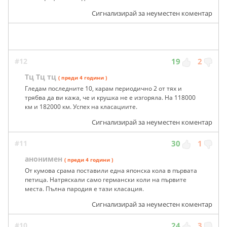
Сигнализирай за неуместен коментар
#12
19
2
Тц Тц тц
( преди 4 години )
Гледам последните 10, карам периодично 2 от тях и
трябва да ви кажа, че и крушка не е изгоряла. На 118000
км и 182000 км. Успех на класациите.
Сигнализирай за неуместен коментар
#11
30
1
анонимен
( преди 4 години )
От кумова срама поставили една японска кола в първата
петица. Натряскали само германски коли на първите
места. Пълна пародия е тази класация.
Сигнализирай за неуместен коментар
#10
24
3