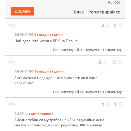
0
от 500
ДОБАВИ
Влез
|
Регистрирай се
#18
3
0
анонимен
( преди 3 години )
Най-здраната кутия е PDK на Порше!!!!
Сигнализирай за неуместен коментар
#17
5
15
анонимен
( преди 3 години )
Автоматик и надежден не е съвместимо в едно
изречение.
Сигнализирай за неуместен коментар
#16
4
1
1234
( преди 4 години )
Айсина тс80ц си му трябва на 40 хиляди обмяна на
маслото с точното, иначе греда след 300те хиляди