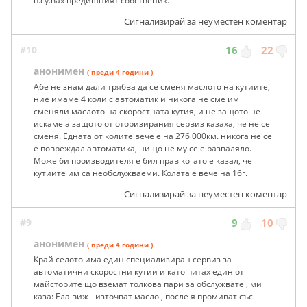
п.су.вах предишният собственик.
Сигнализирай за неуместен коментар
#10
16
22
анонимен
( преди 4 години )
Абе не знам дали трябва да се сменя маслото на кутиите,
ние имаме 4 коли с автоматик и никога не сме им
сменяли маслото на скоростната кутия, и не защото не
искаме а защото от оторизирания сервиз казаха, че не се
сменя. Едната от колите вече е на 276 000км. никога не се
е повреждал автоматика, нищо не му се е разваляло.
Може би производителя е бил прав когато е казал, че
кутиите им са необслужваеми. Колата е вече на 16г.
Сигнализирай за неуместен коментар
#9
9
10
анонимен
( преди 4 години )
Край селото има един специализиран сервиз за
автоматични скоростни кутии и като питах един от
майсторите що вземат толкова пари за обслужвате , ми
каза: Ела виж - източват масло , после я промиват със