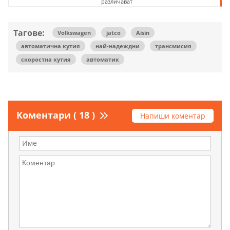
различават
Тагове:
Volkswagen
jatco
Aisin
автоматична кутия
най-надеждни
трансмисия
скоростна кутия
автоматик
Коментари ( 18 )
Напиши коментар