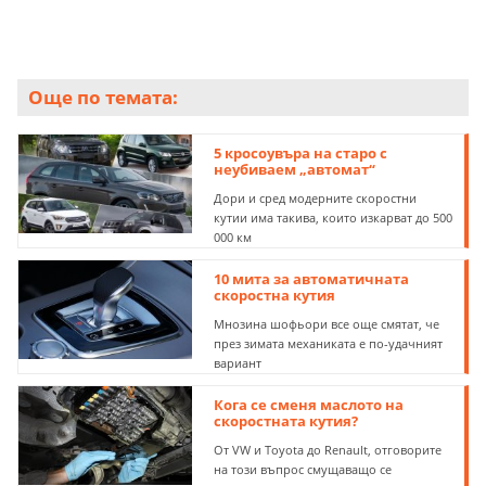
Още по темата:
5 кросоувъра на старо с
неубиваем „автомат“
Дори и сред модерните скоростни
кутии има такива, които изкарват до 500
000 км
10 мита за автоматичната
скоростна кутия
Мнозина шофьори все още смятат, че
през зимата механиката е по-удачният
вариант
Кога се сменя маслото на
скоростната кутия?
От VW и Toyota до Renault, отговорите
на този въпрос смущаващо се