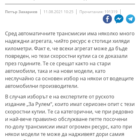
Петър Захариев
11.08.2021 10:25
Прочитания: 191319
Сред автоматичните трансмисии има няколко много
надеждни агрегата, чийто ресурс е стотици хиляди
километри. Факт е, че всеки агрегат може да бъде
повреден, но тези скоростни кутии са се доказали
през годините. Те се срещат както на стари
автомобили, така и на нови модели, като
неслучайно са основен избор на някои от водещите
автомобилни производители.
В случая изборът е на експертите от руското
издание „За Рулем“, които имат сериозен опит с тези
скоростни кутии. Те са категорични, че при редовно
и най-вече правилно обслужване петте посочени
по-долу трансмисии имат огромен ресурс, като при
някои модели те може да надживеят дори самия