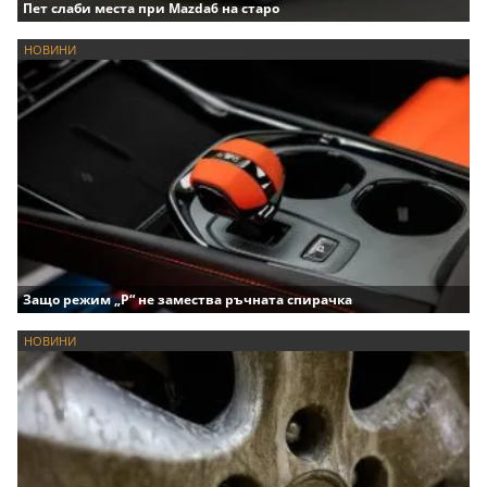
Пет слаби места при Mazda6 на старо
НОВИНИ
Защо режим „P“ не замества ръчната спирачка
НОВИНИ