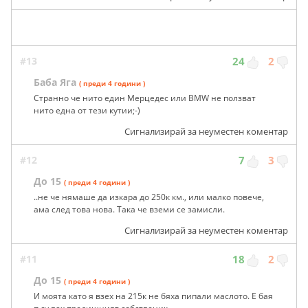
#13
24
2
Баба Яга
( преди 4 години )
Странно че нито един Мерцедес или BMW не ползват
нито една от тези кутии;-)
Сигнализирай за неуместен коментар
#12
7
3
До 15
( преди 4 години )
..не че нямаше да изкара до 250к км., или малко повече,
ама след това нова. Така че вземи се замисли.
Сигнализирай за неуместен коментар
#11
18
2
До 15
( преди 4 години )
И моята като я взех на 215к не бяха пипали маслото. Е бая