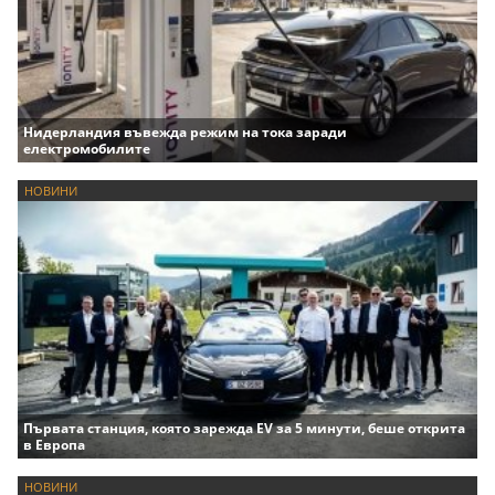
Нидерландия въвежда режим на тока заради
електромобилите
НОВИНИ
Първата станция, която зарежда EV за 5 минути, беше открита
в Европа
НОВИНИ