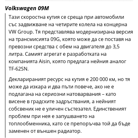
Volkswagen 09М
Тази скоростна кутия се среща при автомобили
със задвижване на четирите колела на концерна
VW Group. Тя представлява модернизирана версия
на трансмисията 09G, която може да се поставя на
превозни средства с обем на двигателя до 3,5
литра. Самият агрегат е разработката на
компанията Aisin, която предлага нейния аналог
TF-62SN.
Декларираният ресурс на кутия е 200 000 км, но тя
може да изкара и два пъти повече, ако не е
подлагана на сериозни натоварвания – като
Добър избор е и наследникът на тези кутии -
висене в градските задръствания, а нейният
A8LR1/A8TR1, който вече разполага с 8 предавки,
собсвеник не е уличен състезател. Единственият
но притежава най-добрите качества на
проблем при нея е запушването на
предшественика си и също е толкова надежден.
топлообменника, като се препоръчва той да бъде
заменен от външен радиатор.