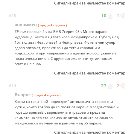
Сигнализирай за неуместен коментар
#15
10
1
анонимен
( преди 4 години )
ZF съм ползвал 5г. на БМВ 7серия 98г. Много здраво
чудовище, както и цялата кола междувпрочем. Субару над
15г. ползват 4eat phase1 и 4eat phase2, 4-степенен супер
здрав автомат, проектиран да тегли каравани и
лодки...който при навременно и адекватно обслужване е
практически вечен. С други автоматични кутии нямам
опит и не знам...
Сигнализирай за неуместен коментар
#14
27
2
Въпрос
( преди 4 години )
Какви са тези "най-надеждни" автоматични скоростни
кутии, които трябва да се пазят от каране в задръстване и
горещо време?В съвременните градове и предвид
климата на земята излиза че автоматиците са само за
междуселски пътувания в райони над 55 паралел.
Сигнализирай за неуместен коментар