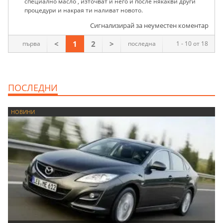
специално масло , източват и него и после някакви други
процедури и накрая ти наливат новото.
Сигнализирай за неуместен коментар
<
1
2
>
първа
последна
1 - 10 от 18
ПОСЛЕДНИ
НОВИНИ