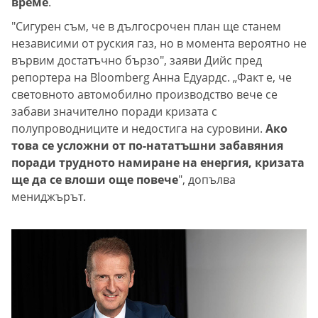
време
.
"Сигурен съм, че в дългосрочен план ще станем
независими от руския газ, но в момента вероятно не
вървим достатъчно бързо", заяви Дийс пред
репортера на Bloomberg Анна Едуардс. „Факт е, че
световното автомобилно производство вече се
забави значително поради кризата с
полупроводниците и недостига на суровини.
Ако
това се усложни от по-нататъшни забавяния
поради трудното намиране на енергия, кризата
ще да се влоши още повече
", допълва
мениджърът.