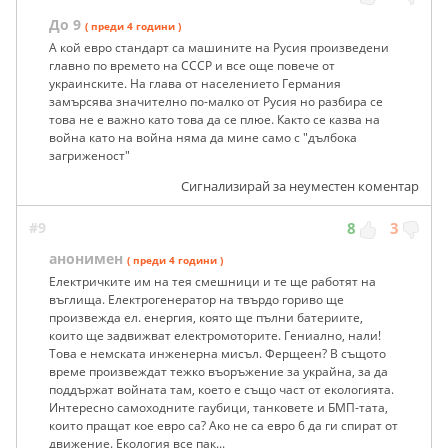
До 9
( преди 4 години )
А кой евро стандарт са машините на Русия произведени
главно по времето на СССР и все още повече от
украинските. На глава от населението Германия
замърсява значително по-малко от Русия но разбира се
това не е важно като това да се плюе. Както се казва на
война като на война няма да мине само с "дълбока
загриженост"
Сигнализирай за неуместен коментар
#9
8
3
анонимен
( преди 4 години )
Електричките им на тея смешници и те ще работят на
въглища. Електрогенератор на твърдо гориво ще
произвежда ел. енергия, която ще пълни батериите,
които ще задвижват електромоторите. Гениално, нали!
Това е немската инженерна мисъл. Ферщеен? В същото
време произвеждат тежко въоръжение за украйна, за да
поддържат войната там, което е също част от екологията.
Интересно самоходните гаубици, танковете и БМП-тата,
които пращат кое евро са? Ако не са евро 6 да ги спират от
движение. Екология все пак...