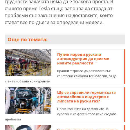
трудности задачата няма да е толкова проста. В
същото време Tesla също започва да страда от
проблеми със закъснения на доставките, които
стават все по-дълги за определени модели.
Още по темата:
Путин нареди руската
автоиндустрия да приеме
новите реалности
Браншът трябва да разполага със
собствени ключови технологии, за да
стане глобално конкурентен
Ще се справи ли германската
автомобилна индустрия с
липсата на руски газ?
Прекъсванията на доставките на
суровини са факт и това вече създава
проблеми