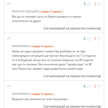
#6
5
2
немска пръдня
( преди 4 години )
Ми да ги ползват като са бавно развити и нямат
технологии за друго
Сигнализирай за неуместен коментар
#5
6
5
анонимен
( преди 4 години )
Няма ли един разумен коментар разбира се че при
извънредна ситуация ще пуснат въглищата за 1-2 години
то и в бъдеще нещо ако се наложи веднъж на 30 години
пак ще ги ползват без значение дали "професори" от БГ
или Пакистан правят подигравателни коментари
Сигнализирай за неуместен коментар
#4
6
2
анонимен
( преди 4 години )
Веднага ще заплача за тези лицемери.
Сигнализирай за неуместен коментар