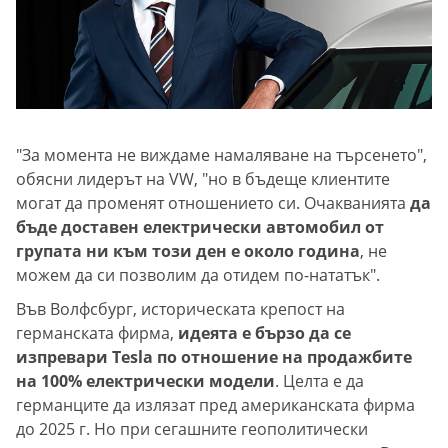
"За момента не виждаме намаляване на търсенето",
обясни лидерът на VW, "но в бъдеще клиентите
могат да променят отношението си. Очакванията
да
бъде доставен електрически автомобил от
групата ни към този ден е около година
, не
можем да си позволим да отидем по-нататък".
Във Волфсбург, историческата крепост на
германската фирма,
идеята е бързо да се
изпревари Tesla по отношение на продажбите
на 100% електрически модели
. Целта е да
германците да излязат пред американската фирма
до 2025 г. Но при сегашните геополитически