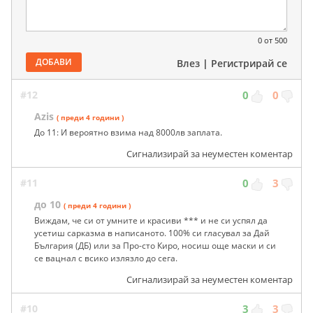
0
от 500
ДОБАВИ
Влез
|
Регистрирай се
#12
0
0
Azis
( преди 4 години )
До 11: И вероятно взима над 8000лв заплата.
Сигнализирай за неуместен коментар
#11
0
3
до 10
( преди 4 години )
Виждам, че си от умните и красиви *** и не си успял да
усетиш сарказма в написаното. 100% си гласувал за Дай
България (ДБ) или за Про-сто Киро, носиш още маски и си
се вацнал с всико излязло до сега.
Сигнализирай за неуместен коментар
#10
3
3