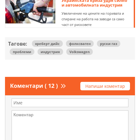
Украинската криза удря силно
и автомобилната индустрия
Увеличение на цените на горивата и
спиране на работа на заводи са само
част от рисковете
Тагове:
хреберт дийс
фолксваген
руски газ
проблеми
индустрия
Volkswagen
Коментари ( 12 )
Напиши коментар