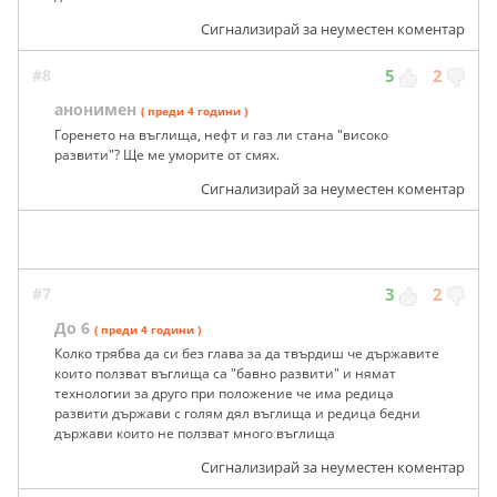
Сигнализирай за неуместен коментар
#8
5
2
анонимен
( преди 4 години )
Горенето на въглища, нефт и газ ли стана "високо
развити"? Ще ме уморите от смях.
Сигнализирай за неуместен коментар
#7
3
2
До 6
( преди 4 години )
Колко трябва да си без глава за да твърдиш че държавите
които ползват въглища са "бавно развити" и нямат
технологии за друго при положение че има редица
развити държави с голям дял въглища и редица бедни
държави които не ползват много въглища
Сигнализирай за неуместен коментар