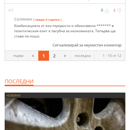
#3
9
4
Селянин
( преди 4 години )
Комбинацията от еко-терористи и обикновени ******* в
политическия елит е пагубна за икономиката. Тепърва ще
става по-лошо.
Сигнализирай за неуместен коментар
<
1
2
>
първа
последна
1 - 10 от 12
ПОСЛЕДНИ
НОВИНИ