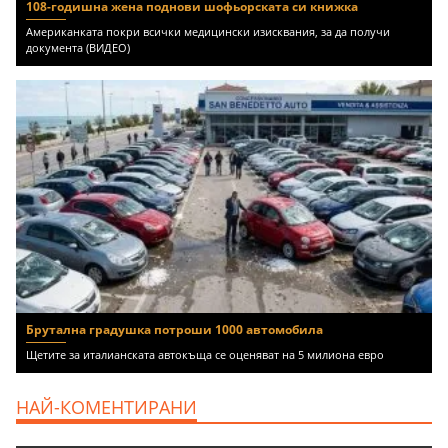
108-годишна жена поднови шофьорската си книжка
Американката покри всички медицински изисквания, за да получи
документа (ВИДЕО)
Брутална градушка потроши 1000 автомобила
Щетите за италианската автокъща се оценяват на 5 милиона евро
НАЙ-КОМЕНТИРАНИ