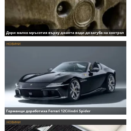
Дори малко мръсотия върху джанта води до загуба на контрол
НОВИНИ
Германци доработиха Ferrari 12Cilindri Spider
НОВИНИ