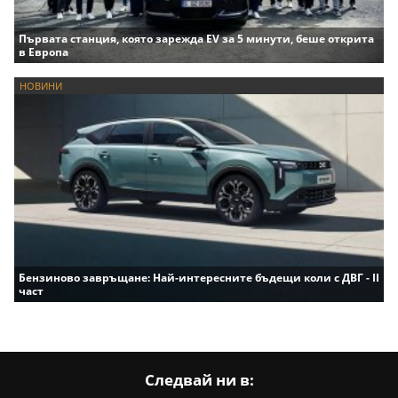
Първата станция, която зарежда EV за 5 минути, беше открита
в Европа
НОВИНИ
Бензиново завръщане: Най-интересните бъдещи коли с ДВГ - II
част
Следвай ни в: