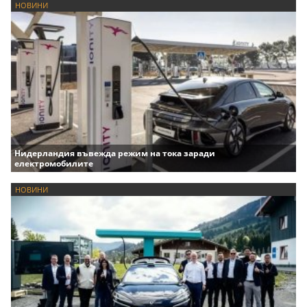
НОВИНИ
Нидерландия въвежда режим на тока заради
електромобилите
НОВИНИ