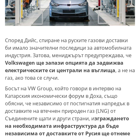
Според Дийс, спиране на руските газови доставки
би имало значителни последици за автомобилната
индустрия. Затова, мениджърът предупреждава, че
Volkswagen ще запази опцията да задвижва
електрическите си централи на въглища
, а не на
газ, ако това се случи.
Босът на VW Group, който говори в интервю на
Катарския икономически форум в Доха, също
обясни, че независимо от постигнатия напредък в
доставките на втечнен природен газ (LNG) от
Съединените щати и други страни, и
зграждането
на необходимата инфраструктура да бъде
независима от доставките от Русия ще отнеме