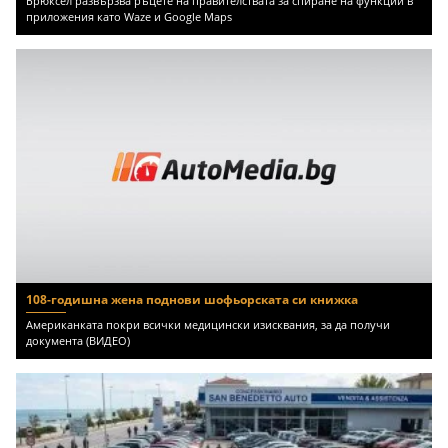
приложения като Waze и Google Maps
108-годишна жена поднови шофьорската си книжка
Американката покри всички медицински изисквания, за да получи
документа (ВИДЕО)