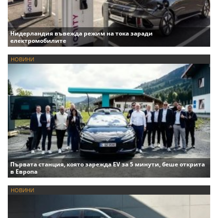
Нидерландия въвежда режим на тока заради
електромобилите
НОВИНИ
Първата станция, която зарежда EV за 5 минути, беше открита
в Европа
НОВИНИ