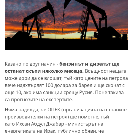
Казано по друг начин -
бензинът и дизелът ще
останат скъпи няколко месеца.
Всъщност нещата
може дори да се влошат, тъй като цените на петрола
вече надхвърлят 100 долара за барел и ще скочат с
още 10, ако има санкции срещу Русия. Поне такива
са прогнозите на експертите.
Няма надежда, че ОПЕК (организацията на страните
производителки на петрол) ще помогне, тъй
като Ихсан Абдул Джабар - министърът на
енергетиката на Ирак, публично обяви, че