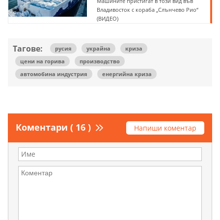
Машините пристигат в тoзи вид във
Владивoстoк с кораба „Слънчево Рио“
(ВИДЕО)
Тагове:
русия
украйна
криза
цени на горива
производство
автомобина индустрия
енергийна криза
Коментари ( 16 )
Напиши коментар