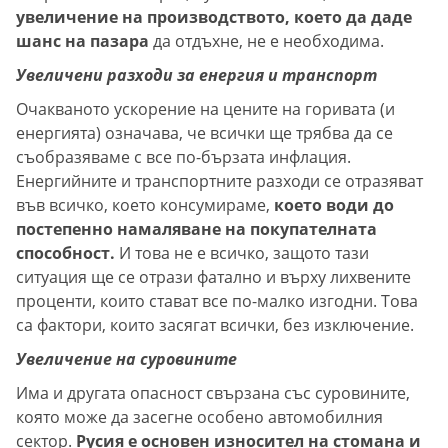
увеличение на производството, което да даде
шанс на пазара
да отдъхне, не е необходима.
Увеличени разходи за енергия и транспорт
Очакваното ускорение на цените на горивата (и
енергията) означава, че всички ще трябва да се
съобразяваме с все по-бързата инфлация.
Енергийните и транспортните разходи се отразяват
във всичко, което консумираме,
което води до
постепенно намаляване на покупателната
способност.
И това не е всичко, защото тази
ситуация ще се отрази фатално и върху лихвените
проценти, които стават все по-малко изгодни. Това
са фактори, които засягат всички, без изключение.
Увеличение на суровините
Има и другата опасност свързана със суровините,
която може да засегне особено автомобилния
сектор.
Русия е основен износител на стомана и