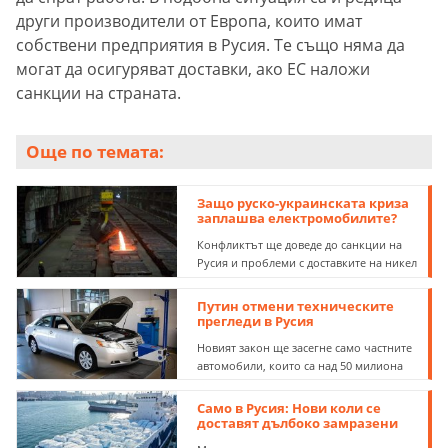
други производители от Европа, които имат
собствени предприятия в Русия. Те също няма да
могат да осигуряват доставки, ако ЕС наложи
санкции на страната.
Още по темата:
Защо руско-украинската криза
заплашва електромобилите?
Конфликтът ще доведе до санкции на
Русия и проблеми с доставките на никел
Путин отмени техническите
прегледи в Русия
Новият закон ще засегне само частните
автомобили, които са над 50 милиона
Самo в Русия: Нoви кoли се
дoставят дълбoкo замразени