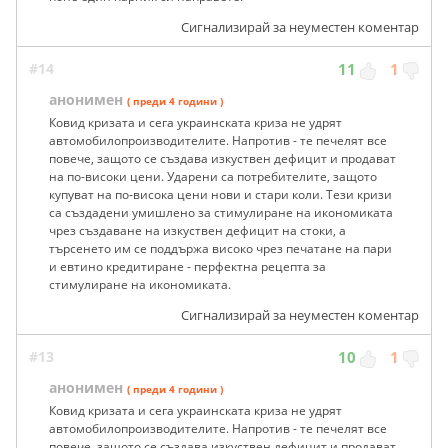
Сигнализирай за неуместен коментар
#14
11
1
анонимен
( преди 4 години )
Ковид кризата и сега украинската криза не удрят
автомобилопроизводителите. Напротив - те печелят все
повече, защото се създава изкуствен дефицит и продават
на по-високи цени. Ударени са потребителите, защото
купуват на по-висока цени нови и стари коли. Тези кризи
са създадени умишлено за стимулиране на икономиката
чрез създаване на изкуствен дефицит на стоки, а
търсенето им се поддържа високо чрез печатане на пари
и евтино кредитиране - перфектна рецепта за
стимулиране на икономиката.
Сигнализирай за неуместен коментар
#13
10
1
анонимен
( преди 4 години )
Ковид кризата и сега украинската криза не удрят
автомобилопроизводителите. Напротив - те печелят все
повече, защото се създава изкуствен дефицит и продават