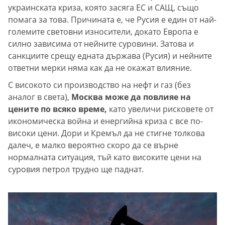
украинската криза, която засяга ЕС и САЩ, също
помага за това. Причината е, че Русия е един от най-
големите световни износители, докато Европа е
силно зависима от нейните суровини. Затова и
санкциите срещу едната държава (Русия) и нейните
ответни мерки няма как да не окажат влияние.
С високото си производство на нефт и газ (без
аналог в света),
Москва може да повлияе на
цените по всяко време,
като увеличи рисковете от
икономическа война и енергийна криза с все по-
високи цени. Дори и Кремъл да не стигне толкова
далеч, е малко вероятно скоро да се върне
нормалната ситуация, тъй като високите цени на
суровия петрол трудно ще паднат.