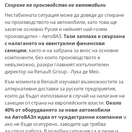
Спиране на производство на автомобили
Нестабилната ситуация може да доведе до спиране
на производството на автомобили, като това ще
засегне основно Русия и нейният най-голям
производител – АвтоВАЗ.
Тази заплаха е свързана
с налагането на евентуални финансови
санкции
, както и на забрана за внос на основни
компоненти, без които производството е
невъзможно, разкри главният изпълнителен
директор на Renault Group - Лука де Мео.
Към момента в Renault изучават възможностите за
алтернативни доставки за руските предприятия,
които да бъдат използвани в случай на налагане на
санкции от страна на европейските власти.
Около
40% от оборудването за нови автомобили
на АвтоВАЗп идва от чуждестранни компании
и
ако не бъде осигурено, заводите ще трябва
да спрат работа. В подобна ситуация са и редица