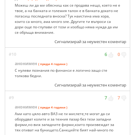
Можеш ли да ми обясниш как се продава нещо, което не е
твое, а на банката и големия талон е в банката докато не
погасиш последната вноска? Тук наистина има хора,
които са много, ама много зле. Другите ти въпроси са
дори още по-глупави от този и изобщо няма нужда да им
се обръща внимание.
Сигнализирай за неуместен коментар
#10
6
0
анонимен
( преди 4 години )
С нулеви познания по финанси е логично защо сте
толкова бедни.
Сигнализирай за неуместен коментар
#9
7
7
анонимен
( преди 4 години )
Ами като цяло авто ВАЗ не ги мислете,те могат да си
оборудват колите и за техния пазар без тези западни
фирми,но виж западните фирми,които произвеждат за
тях отиват на бунището.Санкцийте бият най-много по