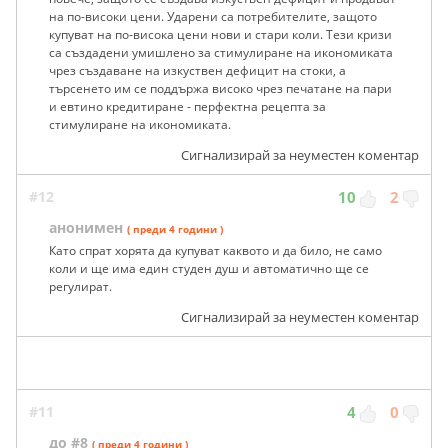
на по-високи цени. Ударени са потребителите, защото
купуват на по-висока цени нови и стари коли. Тези кризи
са създадени умишлено за стимулиране на икономиката
чрез създаване на изкуствен дефицит на стоки, а
търсенето им се поддържа високо чрез печатане на пари
и евтино кредитиране - перфектна рецепта за
стимулиране на икономиката.
Сигнализирай за неуместен коментар
#12
10
2
анонимен
( преди 4 години )
Като спрат хорята да купуват каквото и да било, не само
коли и ще има един студен душ и автоматично ще се
регулират.
Сигнализирай за неуместен коментар
#11
4
0
до #8
( преди 4 години )