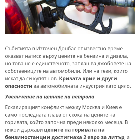
Събитията в Източен Донбас от известно време
оказват натиск върху цените на бензина и дизела,
но това не е единственото, заплашва джобовете на
собствениците на автомобили. Или на тези, които
искат да си купят нов.
Кризата крие и други
опасности
за автомобилната индустрия като цяло.
Увеличение на цените на петрола
Ескалиращият конфликт между Москва и Киев е
само последната глава от скока на цените на
горивата, който започна преди няколко месеца. В
някои държави
цените на горивата на
бензиностанции достигнаха 2 евро за литър
, а