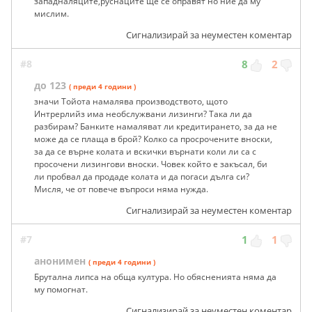
западналяците,руснаците ще се оправят но ние да му
мислим.
Сигнализирай за неуместен коментар
#8
8
2
до 123
( преди 4 години )
значи Тойота намалява производството, щото
Интрерлийз има необслужвани лизинги? Така ли да
разбирам? Банките намаляват ли кредитирането, за да не
може да се плаща в брой? Колко са просрочените вноски,
за да се върне колата и вскички върнати коли ли са с
просочени лизингови вноски. Човек който е закъсал, би
ли пробвал да продаде колата и да погаси дълга си?
Мисля, че от повече въпроси няма нужда.
Сигнализирай за неуместен коментар
#7
1
1
анонимен
( преди 4 години )
Брутална липса на обща култура. Но обясненията няма да
му помогнат.
Сигнализирай за неуместен коментар