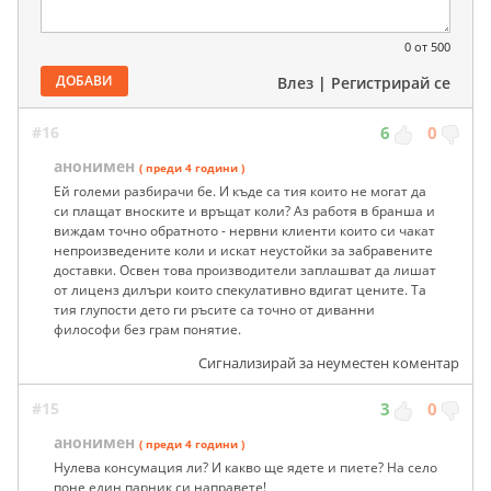
0
от 500
ДОБАВИ
Влез
|
Регистрирай се
#16
6
0
анонимен
( преди 4 години )
Ей големи разбирачи бе. И къде са тия които не могат да
си плащат вноските и връщат коли? Аз работя в бранша и
виждам точно обратното - нервни клиенти които си чакат
непроизведените коли и искат неустойки за забравените
доставки. Освен това производители заплашват да лишат
от лиценз дилъри които спекулативно вдигат цените. Та
тия глупости дето ги ръсите са точно от диванни
философи без грам понятие.
Сигнализирай за неуместен коментар
#15
3
0
анонимен
( преди 4 години )
Нулева консумация ли? И какво ще ядете и пиете? На село
поне един парник си направете!