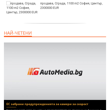
продава, Сграда, 1100 m2 София, Център,
2300000 EUR
дава под наем, Двустаен апартамент, 55
НАЙ-ЧЕТЕНИ
m2 София, Младост 4, 650 EUR
ЕС забрани предупрежденията за камери за скорост
Брюксел развързва ръцете на правителствата за спиране на функции в