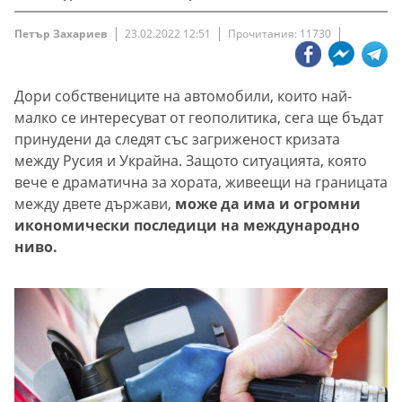
Петър Захариев
23.02.2022 12:51
Прочитания: 11730
Дори собствениците на автомобили, които най-
малко се интересуват от геополитика, сега ще бъдат
принудени да следят със загриженост кризата
между Русия и Украйна. Защото ситуацията, която
вече е драматична за хората, живеещи на границата
между двете държави,
може да има и огромни
икономически последици на международно
ниво.