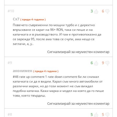
#10
3
6
Cx7
( преди 4 години )
Повечето съвременни по-мощни турбо и с директно
впръскване се карат на 96+ RON, така си пише и на
капачката и в ръководството. И там е противопоказно да
се зарежда 95, после ама това се счупи, ама нещо се
затлачи, а, у..
Сигнализирай за неуместен коментар
#9
6
9
анонимен
( преди 4 години )
#46 rate up comment 1 rate down comment би ли снимал
капачката си да я видим. Карал съм много автомобили от
различни марки, но до този момент не съм виждал
подобна капачка. Кажи марка и модел на която да го пише
това, което твърдиш.
Сигнализирай за неуместен коментар
#8
5
5