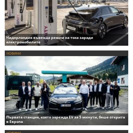
Нидерландия въвежда режим на тока заради
електромобилите
НОВИНИ
Първата станция, която зарежда EV за 5 минути, беше открита
в Европа
НОВИНИ