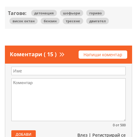
Тагове:
детонация
шофьори
гориво
висок октан
бензин
тресене
двигател
Коментари ( 15 )
Напиши коментар
0
от 500
ДОБАВИ
Влез
|
Регистрирай се