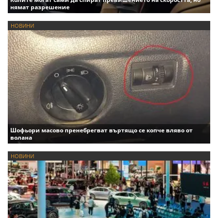
нямат разрешение
НОВИНИ
Шофьори масово пренебрегват въртящо се копче вляво от
волана
НОВИНИ