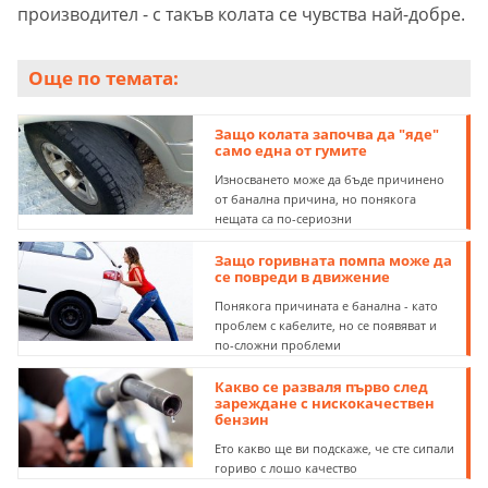
производител - с такъв колата се чувства най-добре.
Още по темата:
Защо колата започва да "яде"
само една от гумите
Износването може да бъде причинено
от банална причина, но понякога
нещата са по-сериозни
Защо горивната помпа може да
се повреди в движение
Понякога причината е банална - като
проблем с кабелите, но се появяват и
по-сложни проблеми
Какво се разваля първо след
зареждане с нискокачествен
бензин
Ето какво ще ви подскаже, че сте сипали
гориво с лошо качество