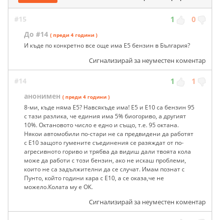
#15
1
0
До #14
( преди 4 години )
И къде по конкретно все още има Е5 бензин в България?
Сигнализирай за неуместен коментар
#14
1
1
анонимен
( преди 4 години )
8-ми, къде няма Е5? Навсякъде има! Е5 и Е10 са бензин 95
с тази разлика, че единия има 5% биогориво, а другият
10%. Октановото число е едно и също, т.е. 95 октана.
Някои автомобили по-стари не са предвидени да работят
с Е10 защото гумените съединения се разяждат от по-
агресивното гориво и трябва да видиш дали твоята кола
може да работи с този бензин, ако не искаш проблеми,
които не са задължителни да се случат. Имам познат с
Пунто, който години кара с Е10, а се оказа,че не
можело.Колата му е ОК.
Сигнализирай за неуместен коментар