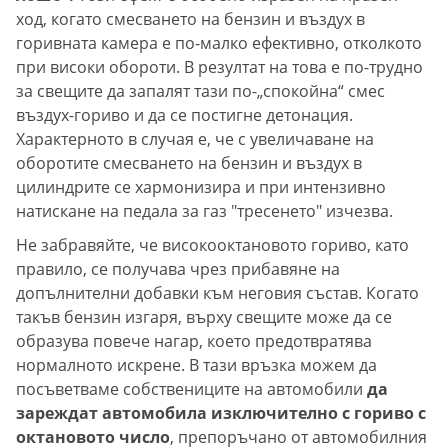
ход, когато смесването на бензин и въздух в
горивната камера е по-малко ефективно, отколкото
при високи обороти. В резултат на това е по-трудно
за свещите да запалят тази по-„спокойна“ смес
въздух-гориво и да се постигне детонация.
Характерното в случая е, че с увеличаване на
оборотите смесването на бензин и въздух в
цилиндрите се хармонизира и при интензивно
натискане на педала за газ "тресенето" изчезва.
Не забравяйте, че високооктановото гориво, като
правило, се получава чрез прибавяне на
допълнителни добавки към неговия състав. Когато
такъв бензин изгаря, върху свещите може да се
образува повече нагар, което предотвратява
нормалното искрене. В тази връзка можем да
посъветваме собствениците на автомобили
да
зареждат автомобила изключително с гориво с
октановото число
, препоръчано от автомобилния