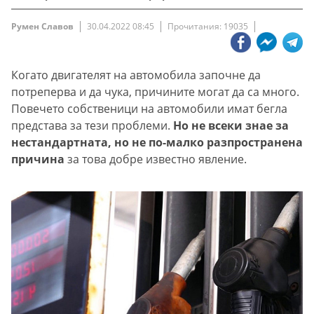
Румен Славов
30.04.2022 08:45
Прочитания: 19035
Когато двигателят на автомобила започне да
потреперва и да чука, причините могат да са много.
Повечето собственици на автомобили имат бегла
представа за тези проблеми.
Но не всеки знае за
нестандартната, но не по-малко разпространена
причина
за това добре известно явление.