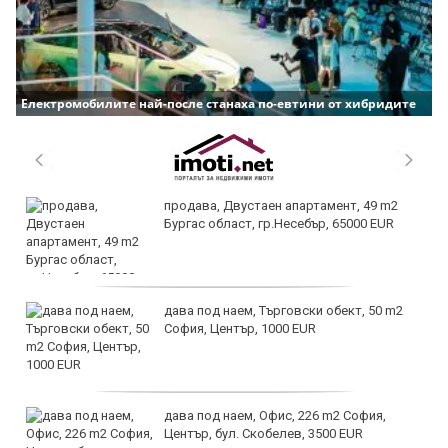
Електромобилите най-после станаха по-евтини от хибридите
продава, Двустаен апартамент, 49 m2
Бургас област, гр.Несебър, 65000 EUR
дава под наем, Търговски обект, 50 m2
София, Център, 1000 EUR
дава под наем, Офис, 226 m2 София,
Център, бул. Скобелев, 3500 EUR