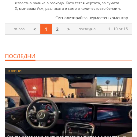
известна ралика в разхода. Като тегля чертата, за сумата
Х, минавам Укм, разликата е само в количестовто бензин.
Сигнализирай за неуместен коментар
<
1
2
>
първа
последна
1 - 10 от 15
ПОСЛЕДНИ
НОВИНИ
Колите могат сами да спират превишението на скоростта, но