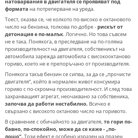
натоварвания в двигателя се проявяват под
формата
на потреперване на уреда.
Тоест, оказва се, че колкото по-високо е октановото
число на бензина, толкова по-добре -
рискът от
детонация е по-малък
. Логично. Но това съвсем
не е така. Понякога, в преследване на по-голяма
производителност на двигателя, собственикът на
автомобила зарежда автомобила с високооктаново
гориво, което не е препоръчано от производителя.
Понякога такъв бензин се сипва, за да се „прочисти
двигателя“, който в нормален живот консумира
гориво с по-скромна производителност. И след това
захранващият агрегат, неочаквано за собственика,
започва да работи нестабилно.
Всичко е
свързано с високото октаново число на горивото.
В сравнение с обичайното за двигателя,
то гори по-
бавно, по-спокойно, може да се каже - „по-
лошо“.
Този ефект е особено изразен на празен