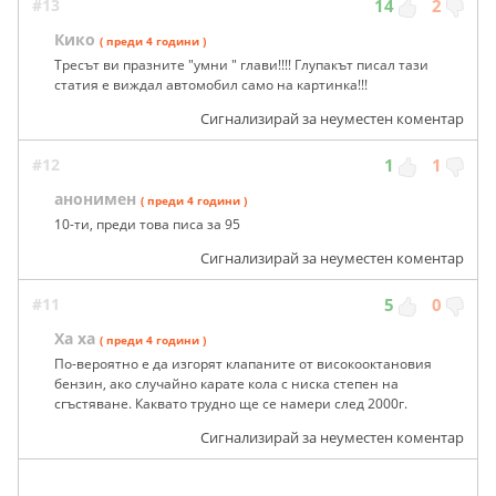
#13
14
2
Кико
( преди 4 години )
Тресът ви празните "умни " глави!!!! Глупакът писал тази
статия е виждал автомобил само на картинка!!!
Сигнализирай за неуместен коментар
#12
1
1
анонимен
( преди 4 години )
10-ти, преди това писа за 95
Сигнализирай за неуместен коментар
#11
5
0
Ха ха
( преди 4 години )
По-вероятно е да изгорят клапаните от високооктановия
бензин, ако случайно карате кола с ниска степен на
сгъстяване. Каквато трудно ще се намери след 2000г.
Сигнализирай за неуместен коментар