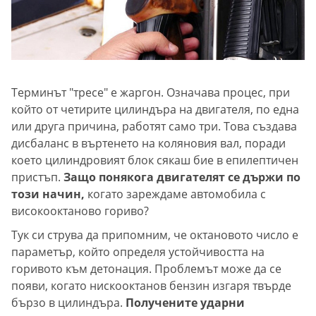
Терминът "тресе" е жаргон. Означава процес, при
който от четирите цилиндъра на двигателя, по една
или друга причина, работят само три. Това създава
дисбаланс в въртенето на коляновия вал, поради
което цилиндровият блок сякаш бие в епилептичен
пристъп.
Защо понякога двигателят се държи по
този начин,
когато зареждаме автомобила с
високооктаново гориво?
Тук си струва да припомним, че октановото число е
параметър, който определя устойчивостта на
горивото към детонация. Проблемът може да се
появи, когато нискооктанов бензин изгаря твърде
бързо в цилиндъра.
Получените ударни