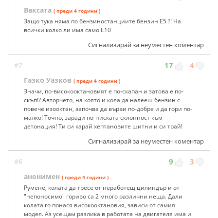
Ваксата
( преди 4 години )
Защо тука няма по бензиностанциите бензин Е5 ?! На
всички колко ли има само Е10
Сигнализирай за неуместен коментар
#7
17
4
Газко Уазков
( преди 4 години )
Значи, по-високооктановият е по-скапан и затова е по-
скъп!? Авторчето, на която и кола да налееш бензин с
повече изооктан, започва да върви по-добре и да гори по-
малко! Точно, заради по-ниската склонност към
детонация! Ти си карай хептановите шитни и си трай!
Сигнализирай за неуместен коментар
#6
9
3
анонимен
( преди 4 години )
Румене, колата да тресе от неработещ цилиндър и от
"непоносимо" гориво са 2 много различни неща. Дали
колата го понася високооктановия, зависи от самия
модел. Аз усещам разлика в работата на двигателя има и