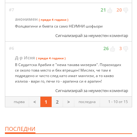
#7
21
20
анонимен
( преди 4 години )
Фолцвагини и бмвта са само НЕУМНИ шофьори
Сигнализирай за неуместен коментар
#6
26
3
Д-р Исня
( преди 4 години )
В Саудитска Арабия е "нема такава мизерия". Поразходих
се около това място и бях втрещен! Мислех, че там е
подредено и чисто след като имат мангизи, а то какво
излиза - вари го, печи го - арапина си е арапин!
Сигнализирай за неуместен коментар
<
1
2
>
първа
последна
1 - 10 от 15
ПОСЛЕДНИ