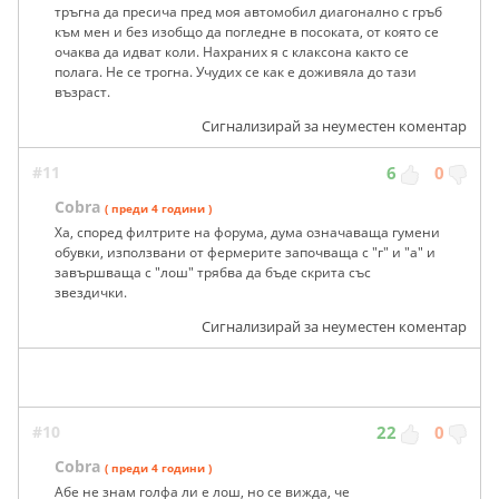
тръгна да пресича пред моя автомобил диагонално с гръб
към мен и без изобщо да погледне в посоката, от която се
очаква да идват коли. Нахраних я с клаксона както се
полага. Не се трогна. Учудих се как е доживяла до тази
възраст.
Сигнализирай за неуместен коментар
#11
6
0
Cobra
( преди 4 години )
Ха, според филтрите на форума, дума означаваща гумени
обувки, използвани от фермерите започваща с "г" и "а" и
завършваща с "лош" трябва да бъде скрита със
звездички.
Сигнализирай за неуместен коментар
#10
22
0
Cobra
( преди 4 години )
Абе не знам голфа ли е лош, но се вижда, че