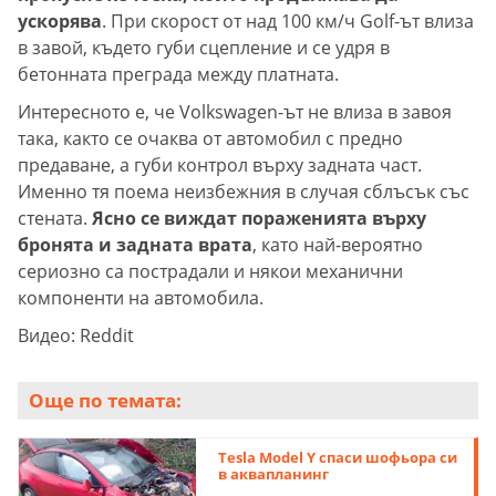
ускорява
. При скорост от над 100 км/ч Golf-ът влиза
в завой, където губи сцепление и се удря в
бетонната преграда между платната.
Интересното е, че Volkswagen-ът не влиза в завоя
така, както се очаква от автомобил с предно
предаване, а губи контрол върху задната част.
Именно тя поема неизбежния в случая сблъсък със
стената.
Ясно се виждат пораженията върху
бронята и задната врата
, като най-вероятно
сериозно са пострадали и някои механични
компоненти на автомобила.
Видео: Reddit
Още по темата:
Tesla Model Y спаси шофьора си
в аквапланинг