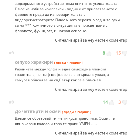
задкормилното устройство няма опит и не усеща колата.
Плюс че избива комплекси - видно е от присветването с
фаровете преди да изпревари колата с
видеорегистраторите.Плюс много вероятно задните гуми
са на ***.Комичното в ситуацията е присветване с
фаравете, фукня, газ, и накрая осиране.
Сигнализирай за неуместен коментар
#9
8
15
сепуко харакири
( преди 4 години )
Разликата между голфа и една самоходна японска
тоалетна е, че голф шофьоре се е отървал с уплах, а
самурая обяснява на св,Петър как се е блъснал
Сигнализирай за неуместен коментар
#8
14
3
До четвърти и осми
( преди 4 години )
Вземи се образовай ти, че ти куца правописа. Осми , ти
явно караш колело и това те прави УМЕН .......
Сигнализирай за неуместен коментар