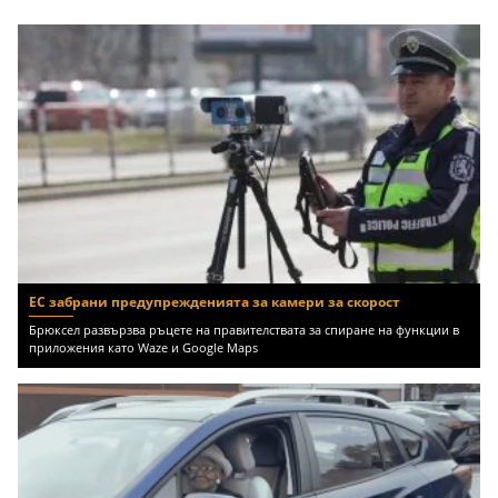
ЕС забрани предупрежденията за камери за скорост
Брюксел развързва ръцете на правителствата за спиране на функции в
приложения като Waze и Google Maps