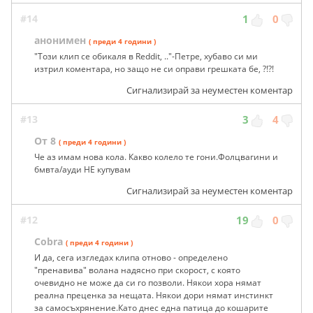
#14
1
0
анонимен
( преди 4 години )
"Този клип се обикаля в Reddit, .."-Петре, хубаво си ми
изтрил коментара, но защо не си оправи грешката бе, ?!?!
Сигнализирай за неуместен коментар
#13
3
4
От 8
( преди 4 години )
Че аз имам нова кола. Какво колело те гони.Фолцвагини и
бмвта/ауди НЕ купувам
Сигнализирай за неуместен коментар
#12
19
0
Cobra
( преди 4 години )
И да, сега изгледах клипа отново - определено
"пренавива" волана надясно при скорост, с която
очевидно не може да си го позволи. Някои хора нямат
реална преценка за нещата. Някои дори нямат инстинкт
за самосъхрянение.Като днес една патица до кошарите