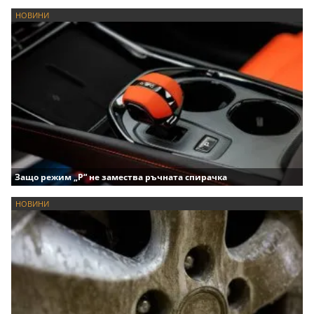
НОВИНИ
Защо режим „P“ не замества ръчната спирачка
НОВИНИ