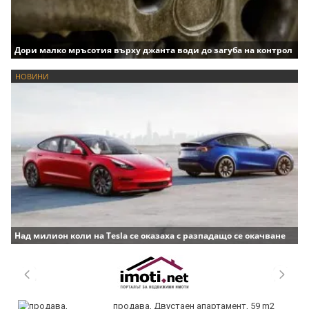
Дори малко мръсотия върху джанта води до загуба на контрол
НОВИНИ
Над милион коли на Tesla се оказаха с разпадащо се окачване
продава, Двустаен апартамент, 59 m2