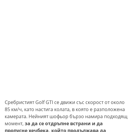
Сребристият Golf GTI се движи със скорост от около
85 км/ч, като настига колата, в която е разположена
камерата. Нейният шофьор бързо намира подходящ
момент,
за да се отдръпне встрани и да
пропусне хечбека, който продължава да