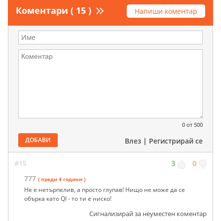
Коментари ( 15 )
Напиши коментар
0
от 500
ДОБАВИ
Влез
|
Регистрирай се
#15
3
0
777
( преди 4 години )
Не е нетърпелив, а просто глупав! Нищо не може да се
обърка като QI - то ти е ниско!
Сигнализирай за неуместен коментар