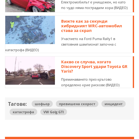
Електромобилът е унищожен, но като
по чудо няма пострадали хора (ВИДЕО)
Вижте как за секунди
хибридният WRC-автомобил
става за скрап
Участието на Ford Puma Rally1 в
световния шампионат започна с
катастрофа (ВИДЕО)
Какво се случва, когато
Discovery Sport удари Toyota GR
Yaris?
Преминаването през кръгово
определено крие рискове (ВИДЕО)
Тагове:
шофьор
превишена скорост
инцидент
катастрофа
VW Golg GTI