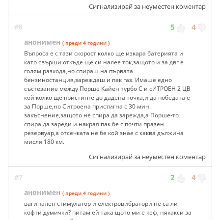
Сигнализирай за неуместен коментар
#8
5
4
анонимен
( преди 4 години )
Въпроса е с тази скорост колко ще изкара батерията и
като свърши откъде ще си налее ток,защото и за двг е
голям разхода,но спираш на първата
бензиностанция,зареждаш и пак газ. Имаше едно
състезание между Порше Кайен турбо С и сИТРОЕН 2 ЦВ
кой колко ще пристигне до дадена точка,и да победата е
за Порше,но Ситроена пристигна с 30 мин.
закъснение,защото не спира да зарежда,а Порше-то
спира да зареди и накрая пак бе с почти празен
резервуар,а отсечката не бе кой знае с каква дължина
мисля 180 км.
Сигнализирай за неуместен коментар
#7
2
4
анонимен
( преди 4 години )
вагинален стимулатор и електровибратори не са ли
кофти думички? питам ей така щото ми е кеф, някакси за