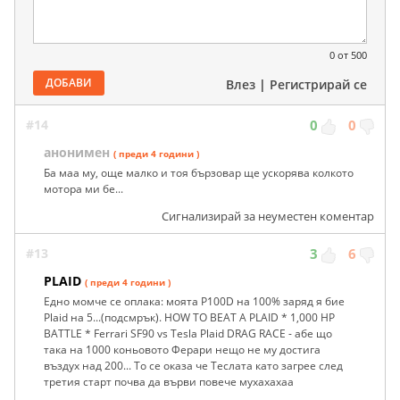
0
от 500
ДОБАВИ
Влез
|
Регистрирай се
#14
0
0
анонимен
( преди 4 години )
Ба маа му, още малко и тоя бързовар ще ускорява колкото
мотора ми бе...
Сигнализирай за неуместен коментар
#13
3
6
PLAID
( преди 4 години )
Едно момче се оплака: моята P100D на 100% заряд я бие
Plaid на 5...(подсмрък). HOW TO BEAT A PLAID * 1,000 HP
BATTLE * Ferrari SF90 vs Tesla Plaid DRAG RACE - абе що
така на 1000 коньовото Ферари нещо не му достига
въздух над 200... То се оказа че Теслата като загрее след
третия старт почва да върви повече мухахахаа