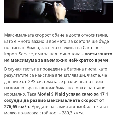
Максималната скорост обаче е доста относителна,
като е много важно и времето, за което тя ще бъде
постигнат. Видео, заснето от екипа на Carmine's
Import Service, има за цел точно това –
постигането
на максимума за възможно най-кратко време.
В случая тестът е проведен на бетонна писта, като
резултатите са наистина впечатляващи. Факт е, че
данните от GPS-системата се различават от тези
на компютъра на автомобила, но това е напълно
нормално. Така
Model S Plaid успява само за 17,1
секунди да развие максималната скорост от
276,65 км/ч.
Уредите на самия автомобил отчитат
малко по-висока стойност – 280,3 км/ч.