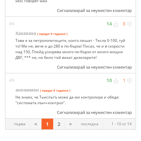
кекс говорят май
Сигнализирай за неуместен коментар
#6
14
8
Хахахаха
( преди 4 години )
Това е за петролопитеците, които пишат - Тесла 0-100, туй
то! Ми не, вече и до 280 е по-бърза! Писах, че и в скорости
над 150, Плейд ускорява много по-бързо от много мощни
ДВГ, *** не, не било тъй викат дизеларите!
Сигнализирай за неуместен коментар
#5
10
1
анонимен
( преди 4 години )
Не знаех, че Тьислътъ може да ми контролира и обяда:
"системата лънч-контрол".
Сигнализирай за неуместен коментар
<
1
2
>
първа
последна
1 - 10 от 14