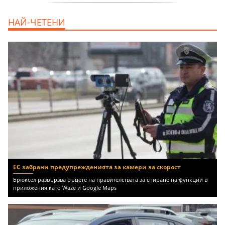
дава под наем, Двустаен апартамент, 55
НАЙ-ЧЕТЕНИ
m2 София, Младост 4, 650 EUR
ЕС забрани предупрежденията за камери за скорост
Брюксел развързва ръцете на правителствата за спиране на функции в
приложения като Waze и Google Maps