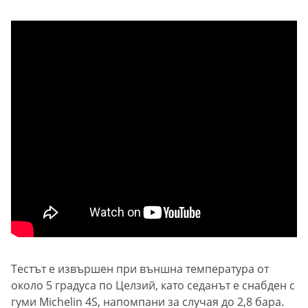
Тестът е извършен при външна температура от
около 5 градуса по Целзий, като седанът е снабден с
гуми Michelin 4S, напомпани за случая до 2,8 бара.