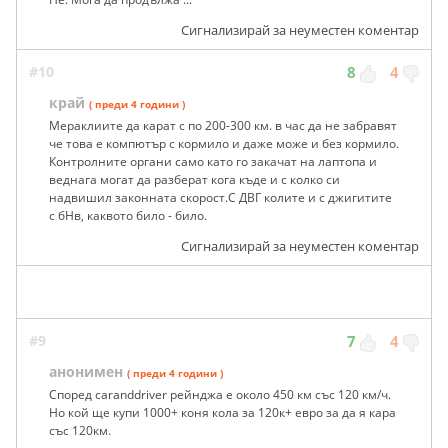
Сигнализирай за неуместен коментар
#10
8
4
край
( преди 4 години )
Мераклиите да карат с по 200-300 км. в час да не забравят
че това е компютър с кормило и даже може и без кормило.
Контролните органи само като го закачат на лаптопа и
веднага могат да разберат кога къде и с колко си
надвишил законната скорост.С ДВГ колите и с джигитите
с бНв, каквото било - било.
Сигнализирай за неуместен коментар
#9
7
4
анонимен
( преди 4 години )
Според caranddriver рейнджа е около 450 км със 120 км/ч.
Но кой ще купи 1000+ коня кола за 120к+ евро за да я кара
със 120км.