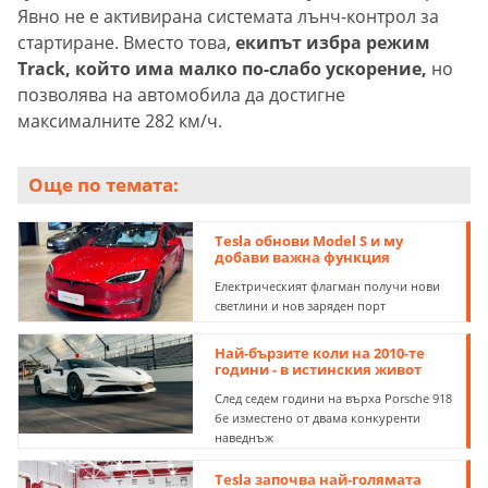
Явно не е активирана системата лънч-контрол за
стартиране. Вместо това,
екипът избра режим
Track, който има малко по-слабо ускорение,
но
позволява на автомобила да достигне
максималните 282 км/ч.
Още по темата:
Tesla обнови Model S и му
добави важна функция
Електрическият флагман получи нови
светлини и нов заряден порт
Най-бързите коли на 2010-те
години - в истинския живот
След седем години на върха Рorsche 918
бе изместено от двама конкуренти
наведнъж
Tesla започва най-голямата