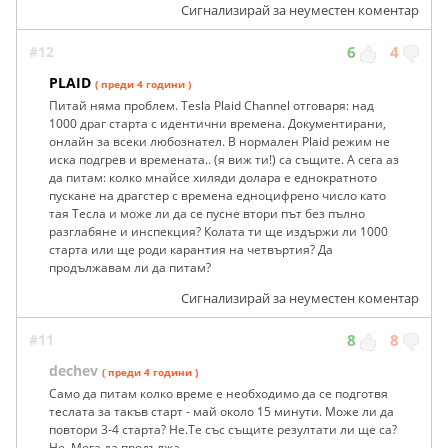
Сигнализирай за неуместен коментар
#12
6
4
PLAID
( преди 4 години )
Питай няма проблем. Tesla Plaid Channel отговаря: над
1000 драг старта с идентични времена. Документирани,
онлайн за всеки любознател. В нормален Plaid режим не
иска подгрев и времената.. (я виж ти!) са същите. А сега аз
да питам: колко мнайсе хиляди долара е еднократното
пускане на драгстер с времена едноцифрено число като
тая Тесла и може ли да се пусне втори път без пълно
разглабяне и инспекция? Колата ти ще издържи ли 1000
старта или ще роди карантия на четвъртия? Да
продължавам ли да питам?
Сигнализирай за неуместен коментар
#11
8
8
dechev
( преди 4 години )
Само да питам колко време е необходимо да се подготвя
теслата за такъв старт - май около 15 минути. Може ли да
повтори 3-4 старта? Не.Те със същите резултати ли ще са?
Не. Мога да продължа ...