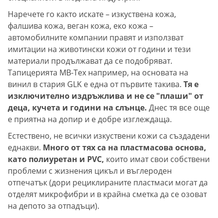
Наречете го както искате – изкуствена кожа,
фалшива кожа, веган кожа, еко кожа –
автомобилните компании правят и използват
имитации на животински кожи от години и тези
материали продължават да се подобряват.
Тапицерията MB-Tex например, на основата на
винил в стария GLK е една от първите такива.
Тя е
изключително издръжлива и не се "плаши" от
деца, кучета и години на слънце.
Днес тя все още
е приятна на допир и е добре изглеждаща.
Естествено, не всички изкуствени кожи са създадени
еднакви.
Много от тях са на пластмасова основа,
като полиуретан и PVC,
които имат свои собствени
проблеми с жизнения цикъл и въглероден
отпечатък (дори рециклираните пластмаси могат да
отделят микрофибри и в крайна сметка да се озоват
на депото за отпадъци).