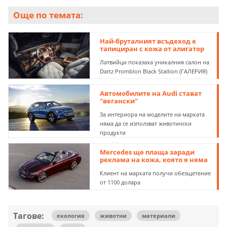
Още по темата:
Най-бруталният всъдеход е
тапициран с кожа от алигатор
Латвийци показаха уникалния салон на
Dartz Promblon Black Stallion (ГАЛЕРИЯ)
Автомобилите на Audi стават
"вегански"
За интериора на моделите на марката
няма да се използват животински
продукти
Mercedes ще плаща заради
реклама на кожа, която я няма
Клиент на марката получи обезщетение
от 1100 долара
Тагове:
екология
животни
материали