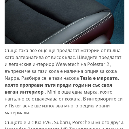
Също така все още ще предлагат материи от вълна
като алтернатива от висок клас. Шведите предлагат
и веганския интериор Weavetech на Polestar 2 ,
въпреки че за тази кола е налична опция за кожа
Nappa. Разбира се, в тази насока
Tesla е марката,
която проправи пътя преди години със своя
веган интериор .
Mini е още една марка, която
напълно се отдалечава от кожата. В интериорите си
и Fisker вече ще използва много рециклирани
материали.
Същото е и с Kia EV6 . Subaru, Porsche и много други.