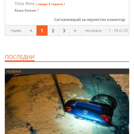
Toto Rino
( преди 4 години )
Кожа forever !
Сигнализирай за неуместен коментар
<
1
2
3
>
първа
последна
1 - 10 от 23
ПОСЛЕДНИ
НОВИНИ