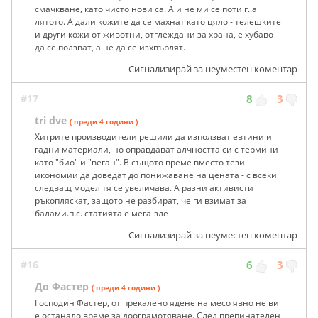
смачкване, като чисто нови са. А и не ми се поти г..а
лятото. А дали кожите да се махнат като цяло - телешките
и други кожи от животни, отглеждани за храна, е хубаво
да се ползват, а не да се изхвърлят.
Сигнализирай за неуместен коментар
#17
8
3
tri dve
( преди 4 години )
Хитрите производители решили да използват евтини и
гадни материали, но оправдават алчността си с термини
като "био" и "веган". В същото време вместо тези
икономии да доведат до понижаване на цената - с всеки
следващ модел тя се увеличава. А разни активисти
ръкопляскат, защото не разбират, че ги взимат за
балами.п.с. статията е мега-зле
Сигнализирай за неуместен коментар
#16
6
3
До Фастер
( преди 4 години )
Господин Фастер, от прекалено ядене на месо явно не ви
е останало време за доограмотяване. След препинателен