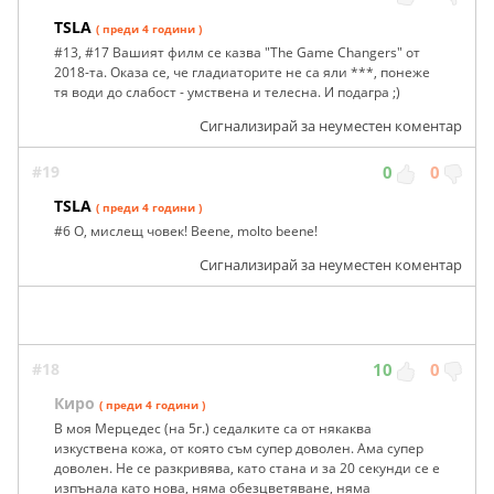
TSLA
( преди 4 години )
#13, #17 Вашият филм се казва "The Game Changers" от
2018-та. Оказа се, че гладиаторите не са яли ***, понеже
тя води до слабост - умствена и телесна. И подагра ;)
Сигнализирай за неуместен коментар
#19
0
0
TSLA
( преди 4 години )
#6 О, мислещ човек! Beene, molto beene!
Сигнализирай за неуместен коментар
#18
10
0
Киро
( преди 4 години )
В моя Мерцедес (на 5г.) седалките са от някаква
изкуствена кожа, от която съм супер доволен. Ама супер
доволен. Не се разкривява, като стана и за 20 секунди се е
изпънала като нова, няма обезцветяване, няма