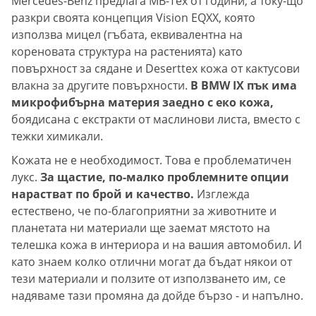
Mercedes-Benz предлага MB-Tex от години, а току-що
разкри своята концепция Vision EQXX, която
използва мицел (гъбата, еквивалентна на
кореновата структура на растенията) като
повърхност за сядане и Deserttex кожа от кактусови
влакна за другите повърхности.
В BMW IX пък има
микрофибърна материя заедно с еко кожа,
боядисана с екстракти от маслинови листа, вместо с
тежки химикали.
Кожата не е необходимост. Това е проблематичен
лукс.
За щастие, по-малко проблемните опции
нарастват по брой и качество.
Изглежда
естествено, че по-благоприятни за животните и
планетата ни материали ще заемат мястото на
телешка кожа в интериора и на вашия автомобил. И
като знаем колко отлични могат да бъдат някои от
тези материали и ползите от използването им, се
надяваме тази промяна да дойде бързо - и напълно.