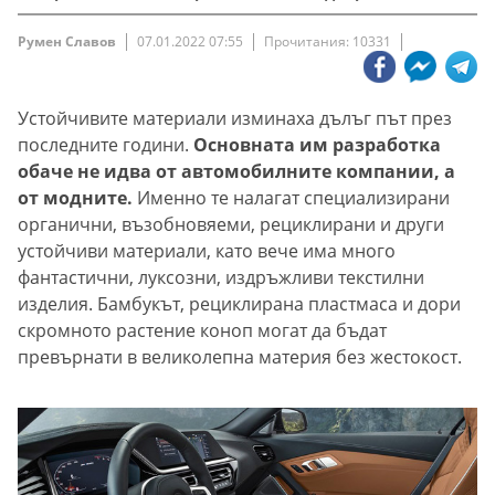
Румен Славов
07.01.2022 07:55
Прочитания: 10331
Устойчивите материали изминаха дълъг път през
последните години.
Основната им разработка
обаче не идва от автомобилните компании, а
от модните.
Именно те налагат специализирани
органични, възобновяеми, рециклирани и други
устойчиви материали, като вече има много
фантастични, луксозни, издръжливи текстилни
изделия. Бамбукът, рециклирана пластмаса и дори
скромното растение коноп могат да бъдат
превърнати в великолепна материя без жестокост.