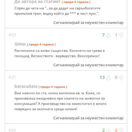
До автора на статият
( преди 4 години )
Спрях да чета на "...за да дадат на свръхбогатите
приемлив трон, върху който да *** в чист лукс.".
Сигнализирай за неуместен коментар
#22
7
1
Шиш
( преди 4 години )
Растенията са живи същества. Косенето на трева е
геноцид. Веганството - варварство. Венсеремос!
Сигнализирай за неуместен коментар
#21
13
0
baracudata
( преди 4 години )
Вие наясно ли сте, колко милиона кв. м. Кожа, се
произвежка ежедневно при клането на животни за
консумация? А производство на заместител е много
повредно за околната среда-химия!
Сигнализирай за неуместен коментар
#20
2
0