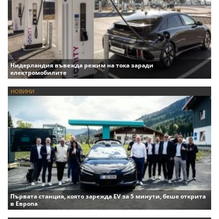
Нидерландия въвежда режим на тока заради
електромобилите
НОВИНИ
Първата станция, която зарежда EV за 5 минути, беше открита
в Европа