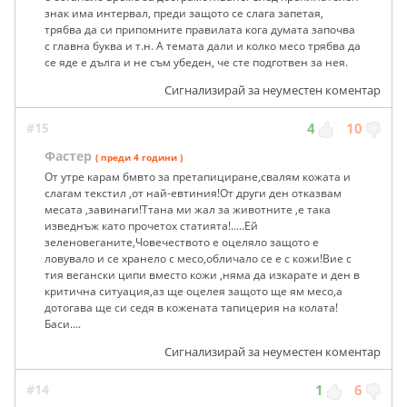
знак има интервал, преди защото се слага запетая,
трябва да си припомните правилата кога думата започва
с главна буква и т.н. А темата дали и колко месо трябва да
се яде е дълга и не съм убеден, че сте подготвен за нея.
Сигнализирай за неуместен коментар
#15
4
10
Фастер
( преди 4 години )
От утре карам бмвто за претапициране,свалям кожата и
слагам текстил ,от най-евтиния!От други ден отказвам
месата ,завинаги!Ттана ми жал за животните ,е така
изведнъж като прочетох статията!.....Ей
зеленовеганите,Човечеството е оцеляло защото е
ловувало и се хранело с месо,обличало се е с кожи!Вие с
тия вегански ципи вместо кожи ,няма да изкарате и ден в
критична ситуация,аз ще оцелея защото ще ям месо,а
дотогава ще си седя в кожената тапицерия на колата!
Баси....
Сигнализирай за неуместен коментар
#14
1
6