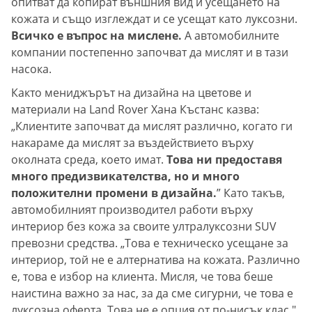
опитват да копират външния вид и усещането на
кожата и също изглеждат и се усещат като луксозни.
Всичко е въпрос на мислене.
А автомобилните
компании постепенно започват да мислят и в тази
насока.
Както мениджърът на дизайна на цветове и
материали на Land Rover Хана Къстанс казва:
„Клиентите започват да мислят различно, когато ги
накараме да мислят за въздействието върху
околната среда, което имат.
Това ни предоставя
много предизвикателства, но и много
положителни промени в дизайна.
” Като такъв,
автомобилният производител работи върху
интериор без кожа за своите ултралуксозни SUV
превозни средства. „Това е техническо усещане за
интериор, той не е алтернатива на кожата. Различно
е, това е избор на клиента. Мисля, че това беше
наистина важно за нас, за да сме сигурни, че това е
луксозна оферта. Това не е опция от по-нисък клас."