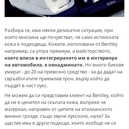
Разбира се, има някои деликатни ситуации, при
които мнозина ще почувстват, че само истинската
кожа е подходяща. Кожите, използвани от Bentley
например, са ултра премиум, а майсторството,
което влиза в интегрирането им в интериора
на автомобила, е ненадминато.
Но много бикове
умират - до 20 на превозно средство - за да дадат на
свръхбогатите приемлив трон, върху който да
пърдят в чист лукс.
Не можем да си представим клиент на Bentley, който
да не е ценител на скъпата кожа, въпреки че
материал, направен от ципите на италианското
винено грозде, също звучи луксозно, нали? За
щастие има и други подходи, които изобщо не се