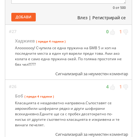
0
от 500
ДОБАВИ
Влез
|
Регистрирай се
#27
0
1
Хаджиев
( преди 4 години )
Алооооооу! Счупила се една пружина на БМВ 5 и хоп на
последните места а един куп варели преди това. Ами ако
колата е само една пружина окей. По голяма простотия не
бях чел!!!???
Сигнализирай за неуместен коментар
#26
4
1
Боб
( преди 4 години )
Класацията е неадекватно направена.Съпоставят се
авромобили шофирани рядко и други шофирани
всекидневно.Едните ще са с пробех десетократно по-
нисък от другите съответно класацията е изкривена и те
винаги печелят.
Сигнализирай за неуместен коментар