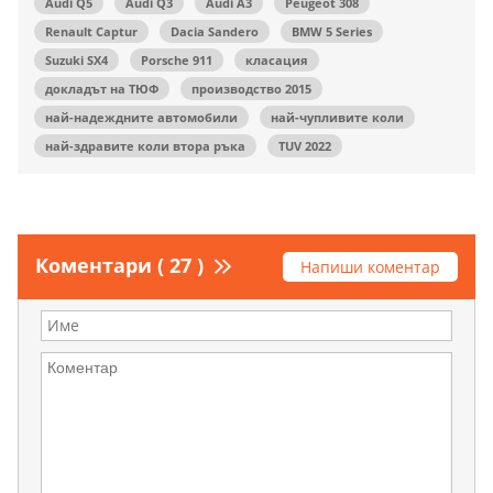
Audi Q5
Audi Q3
Audi A3
Peugeot 308
Renault Captur
Dacia Sandero
BMW 5 Series
Suzuki SX4
Porsche 911
класация
докладът на ТЮФ
производство 2015
най-надеждните автомобили
най-чупливите коли
най-здравите коли втора ръка
TUV 2022
Коментари ( 27 )
Напиши коментар