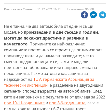
Константин Томов
11.12.2021 16:11
Прочитания: 96608
Не е тайна, че два автомобила от един и същи
модел, но
произведени в две съседни години,
могат да покажат драстични разлики в
качеството
. Причините са най-различни:
компаниите постоянно се стремят да оптимизират
производствата и да намалят разходите; често
сменят поддоставчиците си; самите модели
претърпяват обновяване или направо смяна на
поколенията. Тъкмо затова и класацията за
надеждност на
TUV, германската Асоциация за
технически инспекции
, e разделена на двугодишни
сегменти според възрастта на автомобилите. След
като ви запознахме с резултатите от доклада за 2022
при 10-11-годишните
и
при 8-9-годишните
, сега е
ред на колите на възраст 6-7 години, тоест