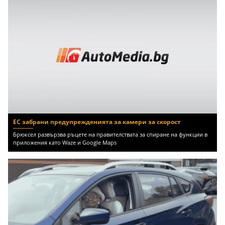
ЕС забрани предупрежденията за камери за скорост
Брюксел развързва ръцете на правителствата за спиране на функции в
приложения като Waze и Google Maps