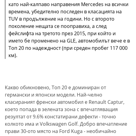
като най-калпаво направения Mercedes на всички
времена, убедително последен в класацията на
TUV в продължение на години. Но с второто
поколение нещата се пооправиха, а след
фейслифта на третото през 2015, при който и
името бе променено на GLE, автомобилът вече е в
Топ 20 по надеждност (при среден пробег 117 000
км).
Какво обикновено, Топ 20 е доминиран от
германски и японски модели. Най-челно
класираният френски автомобил е Renault Captur,
което попада в зелената зона с впечатляващия
резултат от 9.6% констатирани дефекти - точно
колкото има и Volkswagen Golf. Добро впечатление
прави 30-ото място на Ford Kuga - необичайно