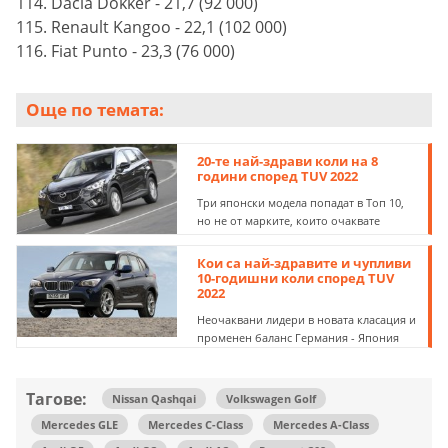
114. Dacia Dokker - 21,7 (92 000)
115. Renault Kangoo - 22,1 (102 000)
116. Fiat Punto - 23,3 (76 000)
Още по темата:
20-те най-здрави коли на 8
години според TUV 2022
Три японски модела попадат в Топ 10,
но не от марките, които очаквате
Кои са най-здравите и чупливи
10-годишни коли според TUV
2022
Неочаквани лидери в новата класация и
променен баланс Германия - Япония
Тагове:
Nissan Qashqai
Volkswagen Golf
Mercedes GLE
Mercedes C-Class
Mercedes A-Class