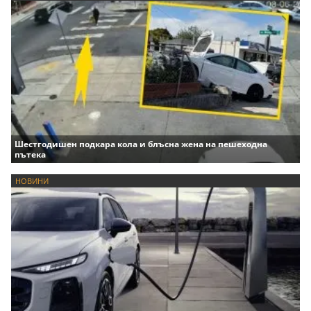
Шестгодишен подкара кола и блъсна жена на пешеходна
пътека
НОВИНИ