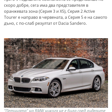
скоро добре, сега има два представителя в
оранжевата зона (Серия 3 и Х5), Серия 2 Active
Tourer е направо в червената, а Серия 5 е на самото
дъно, с по-слаб резултат от Dacia Sandero.
"Петицата" на BMW никога не е била сред лидерите