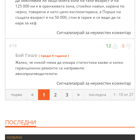
Да обяснявам ли защо моята кола на тази възраст и на
125 000 км е в оранжевата зона, стоейки навън, карана по
черно, товарена и като цяло експлоатирана, а Порше на
същата възраст е на 50 000, стои в гараж и се вади да се
кара за кеф.
Сигнализирай за неуместен коментар
#18
12
0
Бай Гошо
( преди 4 години )
Жалко, че никой няма да изкара статистика какви и колко
гаранционни ремонти са направили
авиопроизводителите.
Сигнализирай за неуместен коментар
<
1
2
3
>
първа
последна
1 - 10 от 27
ПОСЛЕДНИ
НОВИНИ