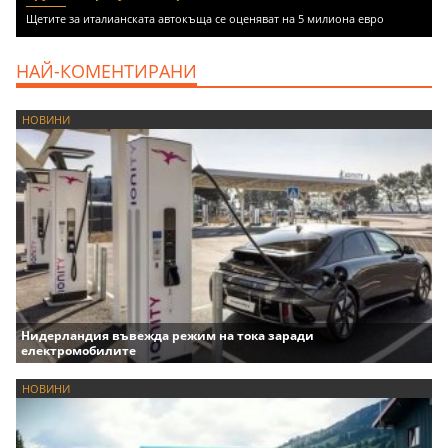
Щетите за италианската автокъща се оценяват на 5 милиона евро
НАЙ-КОМЕНТИРАНИ
НОВИНИ
Нидерландия въвежда режим на тока заради
електромобилите
НОВИНИ