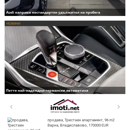
Audi направи нестандартен удължител на пробега
НОВИНИ
Петте най-надеждни германски автоматика
продава, Тристаен апартамент, 96 m2
Варна, Владиславово, 170000 EUR