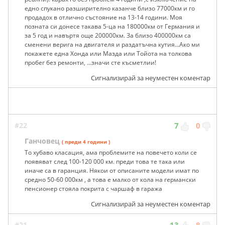
едно спукано разширително казанче близо 77000км и го
продадох в отлично състояние на 13-14 години. Моя
позната си донесе такава 5-ца на 180000км от Германия и
за 5 год и навъртя още 200000км. За близо 400000км са
сменени верига на двигателя и раздатъчна кутия...Ако ми
покажете една Хонда или Мазда или Тойота на толкова
пробег без ремонти, ...значи сте късметлии!
Сигнализирай за неуместен коментар
#22
7
0
Ганчовец
( преди 4 години )
То хубаво класация, ама проблемите на повечето коли се
появяват след 100-120 000 км. преди това те така или
иначе са в гаранция. Някои от описаните модели имат по
средно 50-60 000км , а това е малко от кола на германски
пенсионер стояла покрита с чаршаф в гаража
Сигнализирай за неуместен коментар
#21