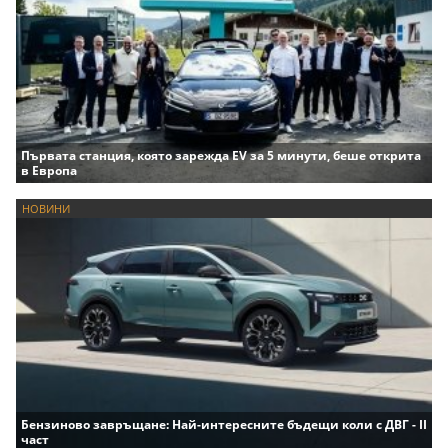
Първата станция, която зарежда EV за 5 минути, беше открита
в Европа
НОВИНИ
Бензиново завръщане: Най-интересните бъдещи коли с ДВГ - II
част