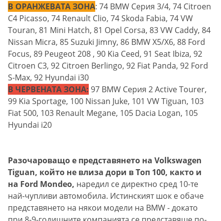
В ОРАНЖЕВАТА ЗОНА
: 74 BMW Серия 3/4, 74 Citroеn
C4 Picasso, 74 Renault Clio, 74 Skoda Fabia, 74 VW
Touran, 81 Mini Hatch, 81 Opel Corsa, 83 VW Caddy, 84
Nissan Micra, 85 Suzuki Jimny, 86 BMW X5/X6, 88 Ford
Focus, 89 Peugeot 208 , 90 Kia Ceed, 91 Seat Ibiza, 92
Citroen C3, 92 Citroen Berlingo, 92 Fiat Panda, 92 Ford
S-Max, 92 Hyundai i30
В ЧЕРВЕНАТА ЗОНА:
97 BMW Серия 2 Active Tourer,
99 Kia Sportage, 100 Nissan Juke, 101 VW Tiguan, 103
Fiat 500, 103 Renault Mеgane, 105 Dacia Logan, 105
Hyundai i20
Разочароващо е представянето на Volkswagen
Tiguan, който не влиза дори в Топ 100, както и
на Ford Mondeo,
наредил се директно сред 10-те
най-чупливи автомобила. Истинският шок е обаче
представянето на някои модели на BMW - докато
при 8-9-годишните компанията се представяше по-