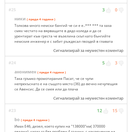
#25
3
0
ники
( преди 4 години )
Толкова много немски бангий че си е е..*** *** та хаха
смях честито на вярващите в дядо коледа и да се
урентират към греста че възелина скъп като бънгийте
немския инженер е с забит ръждясал гвоздей в главата
Сигнализирай за неуместен коментар
#24
5
3
анонимен
( преди 4 години )
Така гръмко промотирания Пасат, че се чупи
непрекъснато е на същото място (36) до вечно нечупещия
се Авенсис. Да се смея или да плача
Сигнализирай за неуместен коментар
#23
12
15
bo
( преди 4 години )
Имах Е46, дизел, което купих на "138000"км( 370000
реални). карах го без проблем 4 години ,с изключение на