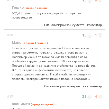
13
8
Гошко
( преди 4 години )
АУДИ ТТ ужасът на ужасите,дори беше спрян от
производство.
Сигнализирай за неуместен коментар
#20
13
1
Manuil
( преди 4 години )
Тази класация нищо не означава. Освен колко често
отиват за ремонт, по-важното колко струва ремонта.
Например, Дачия-та може да има10 ремонта с леки
проблели, струващи не повече от 100-на евро и едно
Порше с 1 ремонт да надмине стойността на нова Дачия.
В Англия дават информация колко често, но колко е
струвал средно ремонта... И кой е най често срещания
проблем. Наскоро Carwow имаше подобна класация...
Сигнализирай за неуместен коментар
#19
21
4
анонимен
( преди 4 години )