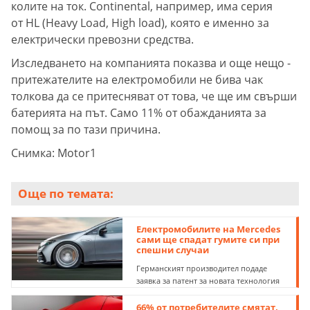
колите на ток. Continental, например, има серия
от HL (Heavy Load, High load), която е именно за
електрически превозни средства.
Изследването на компанията показва и още нещо -
притежателите на електромобили не бива чак
толкова да се притесняват от това, че ще им свърши
батерията на път. Само 11% от обажданията за
помощ за по тази причина.
Снимка: Motor1
Още по темата:
Електромобилите на Mercedes
сами ще спадат гумите си при
спешни случаи
Германският производител подаде
заявка за патент за новата технология
66% от потребителите смятат,