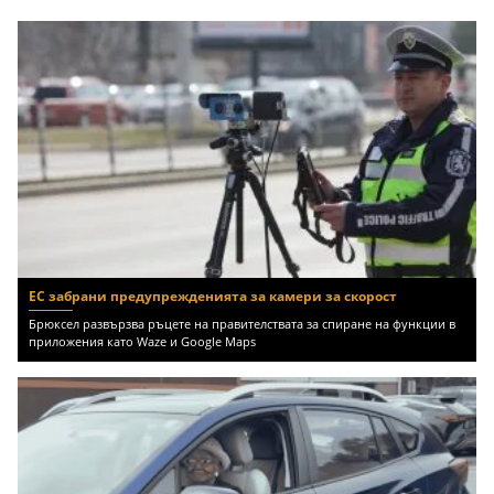
ЕС забрани предупрежденията за камери за скорост
Брюксел развързва ръцете на правителствата за спиране на функции в
приложения като Waze и Google Maps