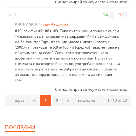
Сигнализирай за неуместен коментар
#11
14
9
анонимен
( преди 4 години )
#10, пак съм #2, #8 и #9. Това питам: кой и защо измисли
"някаквия ред в по развитите държави"? - Не съм доливал
на бензин/газ "дрънгела" ми масло никога (колата е
'2005-та), разходът е 5,8 л/100 км (средно) така, че това не
е "кръчмата на село". Сега - като пак прочетеш кога
шофирам - ми сметни аз ли съм по-еко или Т'слата от
снимката с разходите й за пр-во, употреба и рециклаж, ...а
и нафтата за репатрака не забравяй да сложиш. Защото
аз имам пълноразмерна резервна и мога да си я сменя
сам...
Сигнализирай за неуместен коментар
<
1
2
>
първа
последна
1 - 10 от 20
ПОСЛЕДНИ