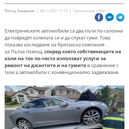
Петър Захариев
08.12.2021 11:17
Прочитания: 12501
Електрическите автомобили са два пъти по-склонни
да повредят колелата си и да спукат гуми. Това
показва изследване на британска компания
за Пътна помощ,
според което собствениците на
коли на ток по-често използват услуги за
ремонт на джантите и на гумите
в сравнение с
тези а автомобили с конвенционално задвижване.