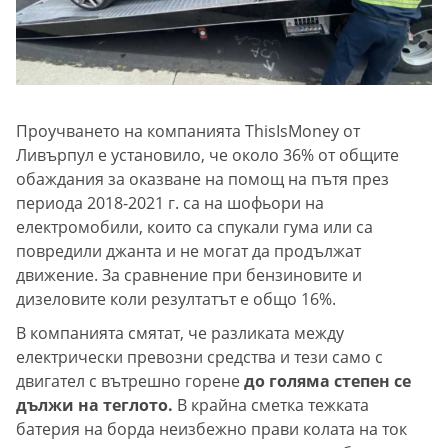
Проучването на компанията ThisIsMoney от
Ливърпул е установило, че около 36% от общите
обаждания за оказване на помощ на пътя през
периода 2018-2021 г. са на шофьори на
електромобили, които са спукали гума или са
повредили джанта и не могат да продължат
движение. За сравнение при бензиновите и
дизеловите коли резултатът е общо 16%.
В компанията смятат, че разликата между
електрически превозни средства и тези само с
двигател с вътрешно горене
до голяма степен се
дължи на теглото.
В крайна сметка тежката
батерия на борда неизбежно прави колата на ток