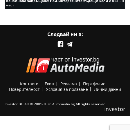
Бензиново завръщане: Най-интересните бъдещи коли с ДВГ - II
част
Следвай ни в:
Контакти
Екип
Реклама
Портфолио
Поверителност
Условия за ползване
Лични данни
Investor.BG AD © 2001-2026 Automedia.bg All rights reserved.