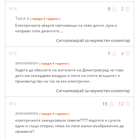
#14
9
2
Така е
( преди 4 години )
Електричката хвърля светкавици на лево десно ,пука и
направо топи джантите....
Сигнализирай за неуместен коментар
#13
7
4
анонимен
( преди 4 години )
Ходете да обяснете на жителите на Димитровград че това
дето им осмърдява въздуха и люти на очите всъщност е
произвотдство на ток за еко електрички.
Сигнализирай за неуместен коментар
#12
15
12
анонимен
( преди 4 години )
електричките замърсявали повече????? въртите и сучите
едни и същи опорки; няма ли поне малко въображение да
проявите?