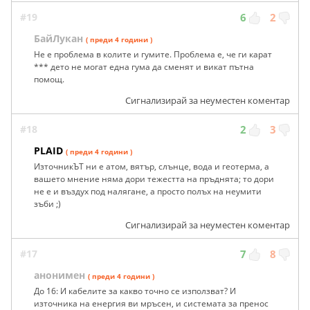
#19
6
2
БайЛукан
( преди 4 години )
Не е проблема в колите и гумите. Проблема е, че ги карат
*** дето не могат една гума да сменят и викат пътна
помощ.
Сигнализирай за неуместен коментар
#18
2
3
PLAID
( преди 4 години )
ИзточникЪТ ни е атом, вятър, слънце, вода и геотерма, а
вашето мнение няма дори тежестта на пpъднятa; то дори
не е и въздух под налягане, а просто полъх на неумити
зъби ;)
Сигнализирай за неуместен коментар
#17
7
8
анонимен
( преди 4 години )
До 16: И кабелите за какво точно се използват? И
източника на енергия ви мръсен, и системата за пренос