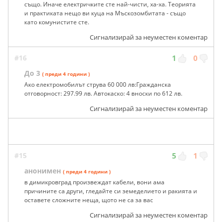
също. Иначе електричките сте най-чисти, ха-ха. Теорията
и практиката нещо ви куца на Мъскозомбитата - също
като комунистите сте.
Сигнализирай за неуместен коментар
#16
1
0
До 3
( преди 4 години )
Ако електромобилът струва 60 000 лв:Гражданска
отговорност: 297.99 лв. Автокаско: 4 вноски по 612 лв.
Сигнализирай за неуместен коментар
#15
5
1
анонимен
( преди 4 години )
в димикровград произвеждат кабели, вони ама
причините са други, гледайте си земеделието и ракията и
оставете сложните неща, щото не са за вас
Сигнализирай за неуместен коментар