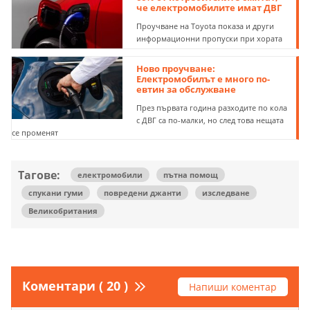
че електромобилите имат ДВГ
Проучване на Toyota показа и други
информационни пропуски при хората
Ново проучване:
Електромобилът е много по-
евтин за обслужване
През първата година разходите по кола
с ДВГ са по-малки, но след това нещата
се променят
Тагове:
електромобили
пътна помощ
спукани гуми
повредени джанти
изследване
Великобритания
Коментари ( 20 )
Напиши коментар