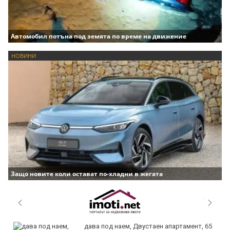
Автомобил потъна под земята по време на движение
НОВИНИ
Защо новите коли остават по-хладни в жегата
дава под наем, Двустаен апартамент, 65