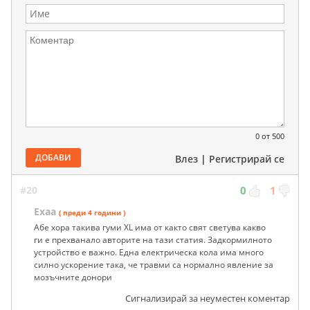
0
от 500
ДОБАВИ
Влез
|
Регистрирай се
#20
0
1
Ехаа
( преди 4 години )
Абе хора такива гуми XL има от както свят светува какво
ги е прехванало авторите на тази статия. Задкормилното
устройство е важно. Една електрическа кола има много
силно ускорение така, че травми са нормално явление за
мозъчните донори
Сигнализирай за неуместен коментар