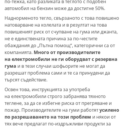
по-тежка, като разликата в теглото с подобен
автомобил на бензин може да достигне 50%.
Наднорменото тегло, свързаното с това повишено
натоварване на колелата и в резултат на това
повишеният риск от счупване на гума или джанта,
не е единствената причина за по-честите
обаждания до „Пътна помощ“, категорични са от
компанията.
Много от производителите
на електромобили не ги оборудват с резервна
гума
и в тези случаи шофьорите не могат да
разрешат проблема сами и те са принудени да
търсят съдействие.
Освен това, инструкцията за употреба
на електромобили строго забранява тяхното
теглене, за да се избегне риска от прегряване и
пожар. Производителите на гуми работят
усилено
по разрешаването на този проблем
и някои от
тях вече предлагат по-издръжливи продукти за