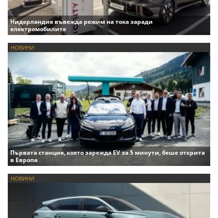
Нидерландия въвежда режим на тока заради
електромобилите
НОВИНИ
Първата станция, която зарежда EV за 5 минути, беше открита
в Европа
НОВИНИ