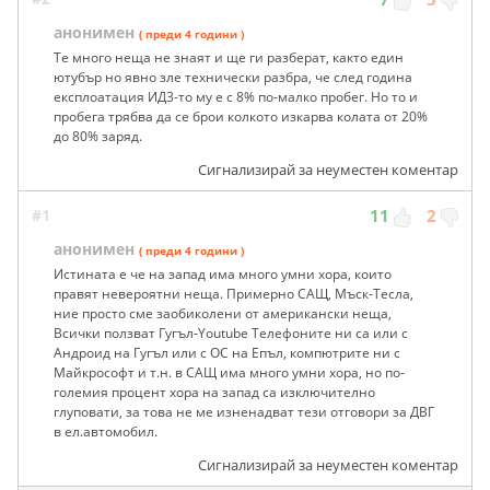
анонимен
( преди 4 години )
Те много неща не знаят и ще ги разберат, както един
ютубър но явно зле технически разбра, че след година
експлоатация ИД3-то му е с 8% по-малко пробег. Но то и
пробега трябва да се брои колкото изкарва колата от 20%
до 80% заряд.
Сигнализирай за неуместен коментар
#1
11
2
анонимен
( преди 4 години )
Истината е че на запад има много умни хора, които
правят невероятни неща. Примерно САЩ, Мъск-Тесла,
ние просто сме заобиколени от американски неща,
Всички ползват Гугъл-Youtube Телефоните ни са или с
Андроид на Гугъл или с ОС на Епъл, компютрите ни с
Майкрософт и т.н. в САЩ има много умни хора, но по-
големия процент хора на запад са изключително
глуповати, за това не ме изненадват тези отговори за ДВГ
в ел.автомобил.
Сигнализирай за неуместен коментар