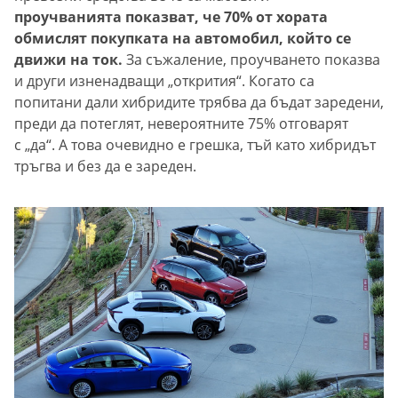
проучванията показват, че 70% от хората
обмислят покупката на автомобил, който се
движи на ток.
За съжаление, проучването показва
и други изненадващи „открития“. Когато са
попитани дали хибридите трябва да бъдат заредени,
преди да потеглят, невероятните 75% отговарят
с „да“. А това очевидно е грешка, тъй като хибридът
тръгва и без да е зареден.