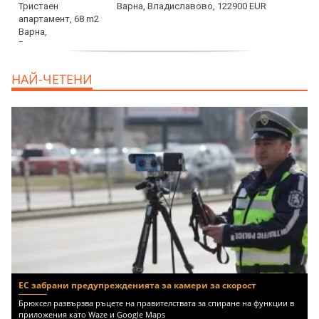
Варна, Владиславово, 122900 EUR
продава, Тристаен апартамент, 68 m2
НАЙ-ЧЕТЕНИ
Варна, Възраждане 3, 119900 EUR
ЕС забрани предупрежденията за камери за скорост
Брюксел развързва ръцете на правителствата за спиране на функции в
приложения като Waze и Google Maps