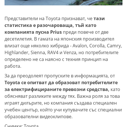
Представители на Toyota признават, че
тази
статистика е разочароваща, тъй като
компанията пусна Prius
преди повече от две
десетилетия. В гамата на японския производител
влизат още няколко хибрида - Avalon, Corolla, Camry,
Highlander, Sienna, RAV4 и Venza, но потребителите
определено не са наясно с техния принцип на
работа.
За да преодолеят пропуските в информацията, от
Toyota се опитват да образоват потребителите
за електрифицираните превозни средства,
като
обясняват разликите между тях. Важна роля за това
играят дилърите, но компания създава специален
учебен център, който учи купувачите със специални
образователни видеоклипове.
Снимки: Toyota