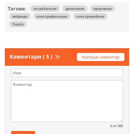
Тагове:
потребители
допитване
проучване
хибриди
електрификация
електромобили
Toyota
Коментари ( 5 )
Напиши коментар
0
от 500