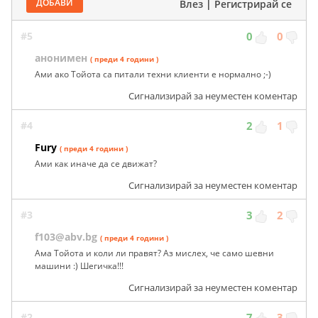
ДОБАВИ
Влез
|
Регистрирай се
#5
0
0
анонимен
( преди 4 години )
Ами ако Тойота са питали техни клиенти е нормално ;-)
Сигнализирай за неуместен коментар
#4
2
1
Fury
( преди 4 години )
Ами как иначе да се движат?
Сигнализирай за неуместен коментар
#3
3
2
f103@abv.bg
( преди 4 години )
Ама Тойота и коли ли правят? Аз мислех, че само шевни
машини :) Шегичка!!!
Сигнализирай за неуместен коментар
#2
7
3