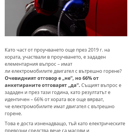
Като част от проучването още през 2019 г. на
хората, участвали в проучването, е зададен
елементарния въпрос – имат
ли електромобилите двигател с вътрешно горене?
Очевидният отговор е „не“, но 66% от
анкетираните отговарят „да“.
Същият въпрос е
зададен и през тази година, като резултатът е
идентичен – 66% от хората все още вярват,
че електромобилите имат двигател с вътрешно
горене.
Това е доста изненадващо, тъй като електрическите
превозни средства вече са масови и