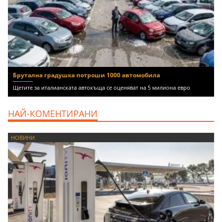
Брутална градушка потроши 1000 автомобила
Щетите за италианската автокъща се оценяват на 5 милиона евро
НАЙ-КОМЕНТИРАНИ
НОВИНИ