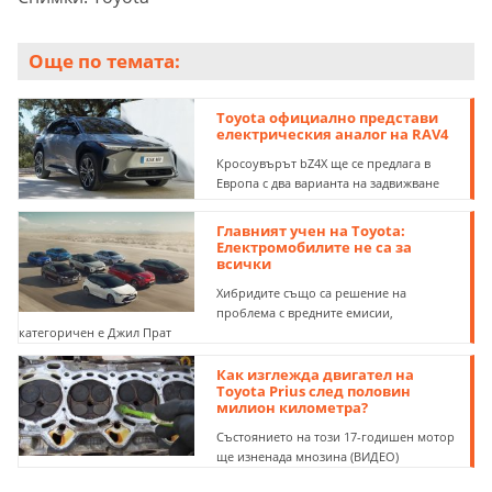
Още по темата:
Toyota официално представи
електрическия аналог на RAV4
Кросоувърът bZ4X ще се предлага в
Европа с два варианта на задвижване
Главният учен на Toyota:
Електромобилите не са за
всички
Хибридите също са решение на
проблема с вредните емисии,
категоричен е Джил Прат
Как изглежда двигател на
Toyota Prius след половин
милион километра?
Състоянието на този 17-годишен мотор
ще изненада мнозина (ВИДЕО)