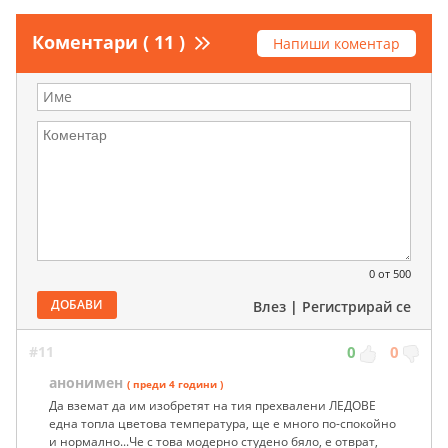
Коментари ( 11 )
Напиши коментар
0
от 500
ДОБАВИ
Влез
|
Регистрирай се
#11
0
0
анонимен
( преди 4 години )
Да вземат да им изобретят на тия прехвалени ЛЕДОВЕ
една топла цветова температура, ще е много по-спокойно
и нормално...Че с това модерно студено бяло, е отврат,