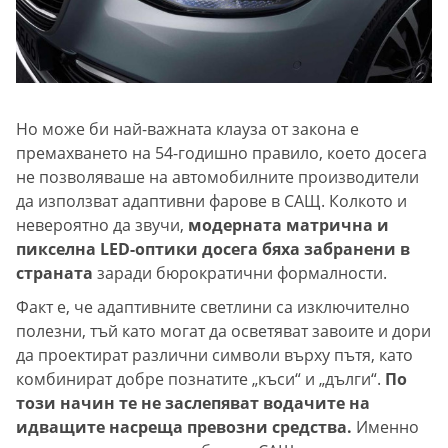
Но може би най-важната клауза от закона е
премахването на 54-годишно правило, което досега
не позволяваше на автомобилните производители
да използват адаптивни фарове в САЩ. Колкото и
невероятно да звучи,
модерната матрична и
пикселна LED-оптики досега бяха забранени в
страната
заради бюрократични формалности.
Факт е, че адаптивните светлини са изключително
полезни, тъй като могат да осветяват завоите и дори
да проектират различни символи върху пътя, като
комбинират добре познатите „къси“ и „дълги“.
По
този начин те не заслепяват водачите на
идващите насреща превозни средства.
Именно