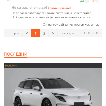
#2
22
5
Не си заслепен а заб
( преди 4 години )
Не те заслепяват адаптивните светлини, а нелегалните
LED крушки монтирани на фарове за халогенни крушки.
Сигнализирай за неуместен коментар
<
1
2
>
първа
последна
1 - 10 от 11
ПОСЛЕДНИ
НОВИНИ