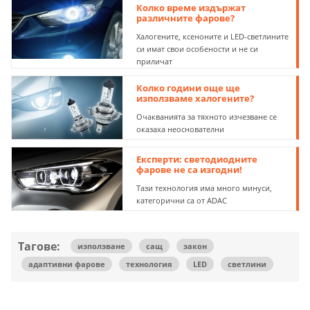
Колко време издържат
различните фарове?
Халогените, ксеноните и LED-светлините
си имат свои особености и не си
приличат
Колко години още ще
използваме халогените?
Очакванията за тяхното изчезване се
оказаха неоснователни
Eксперти: светодиодните
фарове не са изгодни!
Тази технология има много минуси,
категорични са от ADAC
Тагове:
използване
сащ
закон
адаптивни фарове
технология
LED
светлини