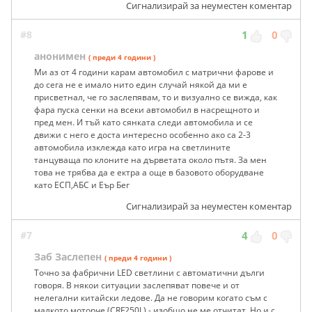
Сигнализирай за неуместен коментар
#8
1
0
анонимен
( преди 4 години )
Ми аз от 4 години карам автомобил с матрични фарове и
до сега не е имало нито един случай някой да ми е
присветнал, че го заслепявам, то и визуално се вижда, как
фара пуска сенки на всеки автомобил в насрещното и
пред мен. И тъй като сянката следи автомобила и се
движи с него е доста интересно особенно ако са 2-3
автомобила изклежда като игра на светлините
танцуваща по клоните на дърветата около пътя. За мен
това не трябва да е ектра а още в базовото оборудване
като ЕСП,АБС и Еър Бег
Сигнализирай за неуместен коментар
#7
4
0
Заб Заслепен
( преди 4 години )
Точно за фабрични LED светлини с автоматични дълги
говоря. В някои ситуации заслепяват повече и от
нелегални китайски ледове. Да не говорим когато съм с
малкото моторче (CRF250L) - изобщо не ме отчитат. Но и с