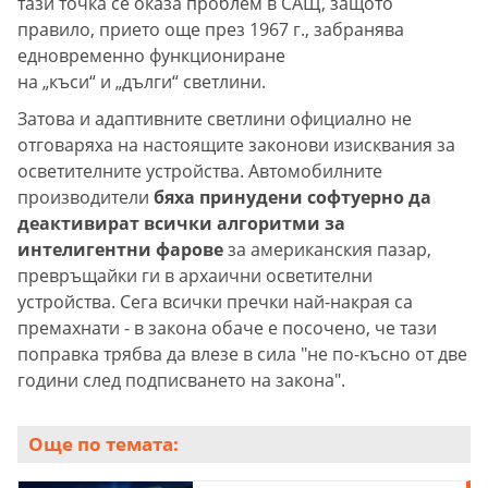
тази точка се оказа проблем в САЩ, защото
правило, прието още през 1967 г., забранява
едновременно функциониране
на „къси“ и „дълги“ светлини.
Затова и адаптивните светлини официално не
отговаряха на настоящите законови изисквания за
осветителните устройства. Автомобилните
производители
бяха принудени софтуерно да
деактивират всички алгоритми за
интелигентни фарове
за американския пазар,
превръщайки ги в архаични осветителни
устройства. Сега всички пречки най-накрая са
премахнати - в закона обаче е посочено, че тази
поправка трябва да влезе в сила "не по-късно от две
години след подписването на закона".
Още по темата: