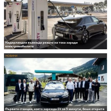
Нидерландия въвежда режим на тока заради
електромобилите
НОВИНИ
Първата станция, която зарежда EV за 5 минути, беше открита