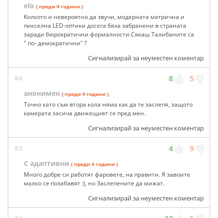
elo
( преди 4 години )
Колкото и невероятно да звучи, модерната матрична и
пикселна LED-оптики досега бяха забранени в страната
заради бюрократични формалности.Сякаш Талибаните са
" по- демократични" ?
Сигнализирай за неуместен коментар
#4
8
5
анонимен
( преди 4 години )
Точно като съм втора кола няма как да те заслепя, защото
камерата засича движещият се пред мен.
Сигнализирай за неуместен коментар
#3
4
9
С адаптивни
( преди 4 години )
Много добре си работят фаровете, на правити. Я завоите
малко се позабавят :), но Заслепените да мижат.
Сигнализирай за неуместен коментар