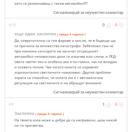
като се разминаваш с такъв автомобил!!!!
Сигнализирай за неуместен коментар
#10
0
0
още един заслепен
( преди 4 години )
Да, отвратителни са тия фарове и мисля, че в бъдеще ще
са причина за множество катастрофи. Забелязал съм че
при наклони сенсорите не засичат отсрещният
автомобил независимо дали се изкачва или слиза, и ЛЕД-
овете светят яко и особено ако е по-тъмно, чак не виждам
и осевата линия. Чак когато колите се изравнят
хоризонтално светлините намаляват. Другия проблем-
хората са спокойни, че колата им е с автоматична
регулация на светлините и не обръщат внимане
Сигнализирай за неуместен коментар
#9
1
0
Заслепен
( преди 4 години )
На твоята кола може и добре да са направени, щом никой
не ти присветва.