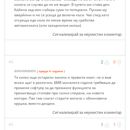
колата се случва да не ме видят. В купето ми става ден.
Кайена зад мен събира сума ти попържни. Пускам му
аварйини и не се усеща да включи къси. Чак след като
отсреща иде кола по някое време му сработва
автоматиката (или закърнелия мозък).
Сигнализирай за неуместен коментар
#6
2
0
анонимен
( преди 4 години )
Те колко още остарели закони и правила имат..че и във
всеки щат е различно. БМВ миналата година трябваше да
променя софтуер за да премахне функцията за
премигващи стопове при силно спиране, на новите
мотори. Пак там слагат старите мигачи с обикновена
крушка, вместо диодни.
Сигнализирай за неуместен коментар
#5
1
1