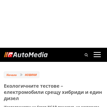
Начало
НОВИНИ
Екологичните тестове –
електромобили срещу хибриди и един
дизел
Изследванията на Green NCAP показват, че системата