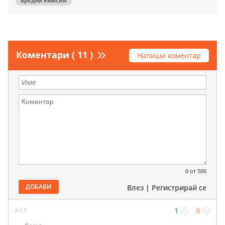
вредни емисии
Коментари ( 11 )
Напиши коментар
0
от 500
ДОБАВИ
Влез
|
Регистрирай се
#11
1
0