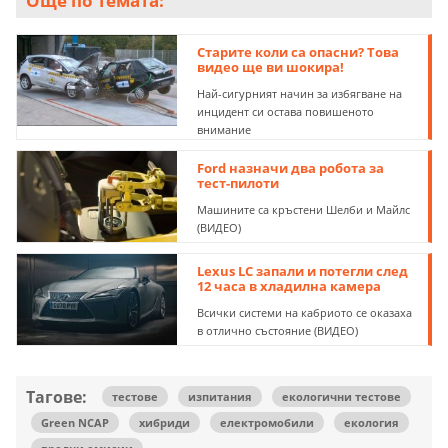
Още по темата:
Старите коли са опасни? Това
видео ще ви шокира!
Най-сигурният начин за избягване на
инцидент си остава повишеното
внимание
Ford назначи два робота за
тест-пилоти
Машините са кръстени Шелби и Майлс
(ВИДЕО)
Lexus LC запали и потегли след
12 часа в хладилна камера
Всички системи на кабриото се оказаха
в отлично състояние (ВИДЕО)
Тагове:
тестове
изпитания
екологични тестове
Green NCAP
хибриди
електромобили
екология