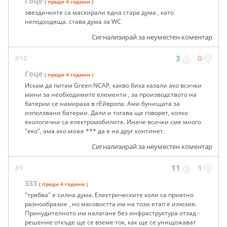
Гоце
( преди 4 години )
звездичките са маскирали една стара дума , като
неподходяща. става дума за WC
Сигнализирай за неуместен коментар
#10
3
0
Гоце
( преди 4 години )
Искам да питам Green NCAP, какво биха казали ако всички
мини за необходимите елементи , за производството на
батерии се намираха в гЕйвропа. Ами бунищата за
използвани батерии. Дали и тогава ще говорят, колко
екологични са електромобилите. Иначе всички сме много
"еко", ама ако може *** да е на друг континет.
Сигнализирай за неуместен коментар
#9
11
1
333
( преди 4 години )
"трябва" е силна дума. Електрическите коли са приятно
разнообразие , но масовостта им на този етап е илюзия.
Принудителното им налагане без инфраструктура отзад -
решение откъде ще се вземе ток, как ще се унищожават