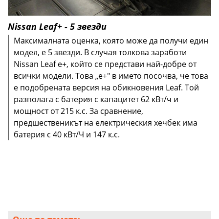
Nissan Leaf+ - 5 звезди
Максималната оценка, която може да получи един
модел, е 5 звезди. В случая толкова заработи
Nissan Leaf e+, който се представи най-добре от
всички модели. Това „e+" в името посочва, че това
е подобрената версия на обикновения Leaf. Той
разполага с батерия с капацитет 62 кВт/ч и
мощност от 215 к.с. За сравнение,
предшественикът на електрическия хечбек има
батерия с 40 кВт/Ч и 147 к.с.