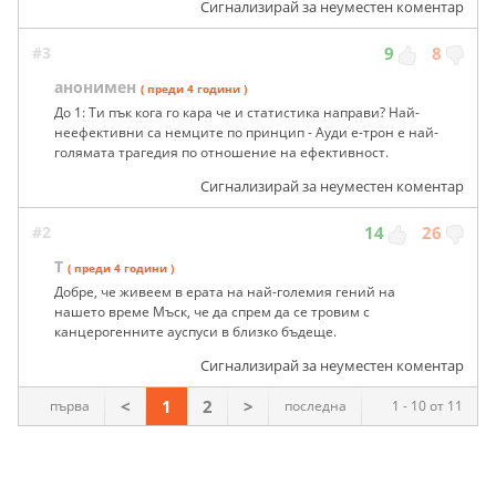
Сигнализирай за неуместен коментар
#3
9
8
анонимен
( преди 4 години )
До 1: Ти пък кога го кара че и статистика направи? Най-
неефективни са немците по принцип - Ауди е-трон е най-
голямата трагедия по отношение на ефективност.
Сигнализирай за неуместен коментар
#2
14
26
T
( преди 4 години )
Добре, че живеем в ерата на най-големия гений на
нашето време Мъск, че да спрем да се тровим с
канцерогенните ауспуси в близко бъдеще.
Сигнализирай за неуместен коментар
<
1
2
>
първа
последна
1 - 10 от 11