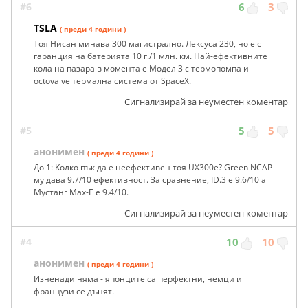
#6
6
3
TSLA
( преди 4 години )
Тоя Нисан минава 300 магистрално. Лексуса 230, но е с
гаранция на батерията 10 г./1 млн. км. Най-ефективните
кола на пазара в момента е Модел 3 с термопомпа и
octovalve термална система от SpaceX.
Сигнализирай за неуместен коментар
#5
5
5
анонимен
( преди 4 години )
До 1: Колко пък да е неефективен тоя UX300e? Green NCAP
му дава 9.7/10 ефективност. За сравнение, ID.3 е 9.6/10 а
Мустанг Мах-Е е 9.4/10.
Сигнализирай за неуместен коментар
#4
10
10
анонимен
( преди 4 години )
Изненади няма - японците са перфектни, немци и
французи се дънят.