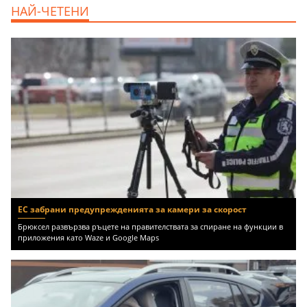
продава, Едностаен апартамент, 39 m2
НАЙ-ЧЕТЕНИ
Бургас област, к.к.Слънчев Бряг, 65500
EUR
ЕС забрани предупрежденията за камери за скорост
Брюксел развързва ръцете на правителствата за спиране на функции в
приложения като Waze и Google Maps