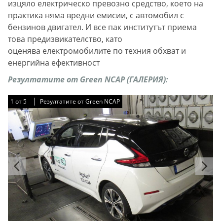
изцяло електрическо превозно средство, което на
практика няма вредни емисии, с автомобил с
бензинов двигател. И все пак институтът приема
това предизвикателство, като
оценява електромобилите по техния обхват и
енергийна ефективност
Резултатите от Green NCAP (ГАЛЕРИЯ):
1
1
1
1
1
от
от
от
от
от
5
5
5
5
5
Резултатите от Green NCAP
Резултатите от Green NCAP
Резултатите от Green NCAP
Резултатите от Green NCAP
Резултатите от Green NCAP