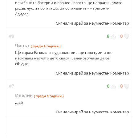
изхабените батерии и прочее - просто ще направи колите
рядък лукс за богаташи. За останалите - маратонки
Адидас.
Сигнализирай за неуместен коментар
#8
8
0
Чипът
( преди 4 години )
Ще карам Ел кола и с удоволствие ще горя гуми и ще
изсипвам маслото дето сваря. Зеленото няма да се
сбъдне
Сигнализирай за неуместен коментар
#7
0
0
Ивелин
( преди 4 години )
Д др
Сигнализирай за неуместен коментар