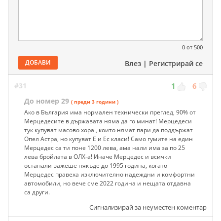
0
от 500
ДОБАВИ
Влез
|
Регистрирай се
#31
1
6
До номер 29
( преди 3 години )
Ако в България има нормален технически преглед, 90% от
Мерцедесите в държавата няма да го минат! Мерцедеси
тук купуват масово хора , които нямат пари да поддържат
Опел Астра, но купуват Е и Ес класи! Само гумите на един
Мерцедес са ти поне 1200 лева, ама нали има за по 25
лева бройлата в ОЛХ-а! Иначе Мерцедес и всички
останали важеше някъде до 1995 година, когато
Мерцедес правеха изключително надеждни и комфортни
автомобили, но вече сме 2022 година и нещата отдавна
са други.
Сигнализирай за неуместен коментар