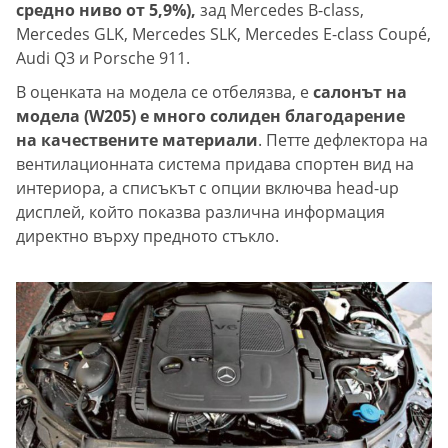
средно ниво от 5,9%),
зад Mercedes B-class,
Mercedes GLK, Mercedes SLK, Mercedes E-class Coupé,
Audi Q3 и Porsche 911.
В оценката на модела се отбелязва, е
салонът на
модела (W205) е много солиден благодарение
на качествените материали
. Петте дефлектора на
вентилационната система придава спортен вид на
интериора, а списъкът с опции включва head-up
дисплей, който показва различна информация
директно върху предното стъкло.