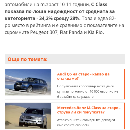
автомобили на възраст 10-11 години,
C-Class
показва по-лоша надеждност от средната за
категорията - 34,2% срещу 28%.
Това е едва 82-
ро място в рейтинга и е сравнимо с показателите на
скромните Peugeot 307, Fiat Panda и Kia Rio.
Още по темата:
Audi Q5 на старо - какво да
очакваме?
Популярният кросоувър може да се
купи за по-малко от 10 000 евро, но не
бързайте да се радвате
Mercedes-Benz М-Class на старо -
струва ли си покупката?
Атрактивният и солиден всъдеход си
има своите слабости