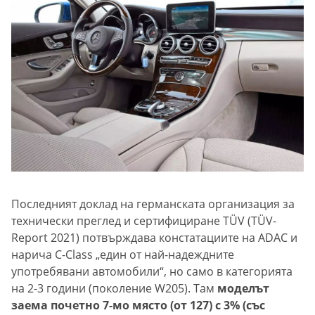
Последният доклад на германската организация за
технически преглед и сертифициране TÜV (TÜV-
Report 2021) потвърждава констатациите на ADAC и
нарича C-Class „един от най-надеждните
употребявани автомобили“, но само в категорията
на 2-3 години (поколение W205). Там
моделът
заема почетно 7-мо място (от 127) с 3% (със