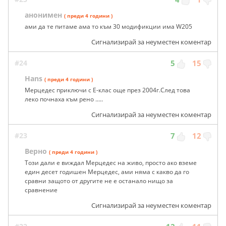
анонимен
( преди 4 години )
ами да те питаме ама то към 30 модификции има W205
Сигнализирай за неуместен коментар
#24
5
15
Hans
( преди 4 години )
Мерцедес приключи с Е-клас още през 2004г.След това
леко почнаха към рено .....
Сигнализирай за неуместен коментар
#23
7
12
Верно
( преди 4 години )
Този дали е виждал Мерцедес на живо, просто ако вземе
един десет годишен Мерцедес, ами няма с какво да го
сравни защото от другите не е останало нищо за
сравнение
Сигнализирай за неуместен коментар