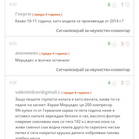
#30
6
1
Георги
( преди 4 години )
Какви 10-11 години, като модела се произвежда от 2014 г.?
Сигнализирай за неуместен коментар
#29
9
3
анонимен
( преди 4 години )
Мерцeдес и всички останали
Сигнализирай за неуместен коментар
#28
4
2
valerimilcev@gmail.c
( преди 4 години )
Защо пишете глупости колата е като жената, каква ти се
падне на касмет. Карам Мерцедес це 200 компресор
99г.купих го от Германия карам го пета година неме е
оставил напътя зареждам бензин и газ, маслото филтри
навреме сменявам има си тяга 192 к.с.всички коне са
живи сменил съм водна помпа друго по сериозно несъм
пипал е сега накратко крушки данеги изброявам такива
дребни неща.