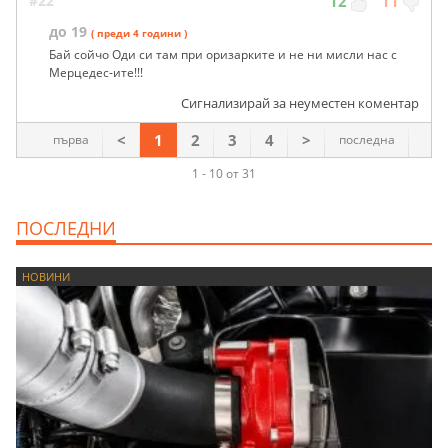
#22
12
11
до 19
( преди 4 години )
Бай сойчо Оди си там при оризарките и не ни мисли нас с
Мерцедес-ите!!!
Сигнализирай за неуместен коментар
<
1
2
3
4
>
първа
последна
1 - 10 от 31
ПОСЛЕДНИ
НОВИНИ