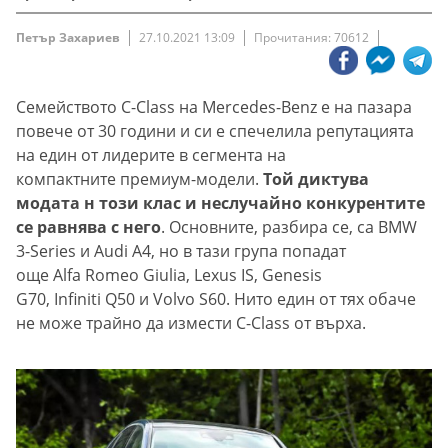
Петър Захариев
27.10.2021 13:09
Прочитания: 70612
Семейството C-Class на Mercedes-Benz е на пазара
повече от 30 години и си е спечелила репутацията
на един от лидерите в сегмента на
компактните премиум-модели.
Той диктува
модата н този клас и неслучайно конкурентите
се равнява с него
. Основните, разбира се, са BMW
3-Series и Audi A4, но в тази група попадат
още Alfa Romeo Giulia, Lexus IS, Genesis
G70, Infiniti Q50 и Volvo S60. Нито един от тях обаче
не може трайно да измести C-Class от върха.