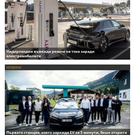
Нидерландия въвежда режим на тока заради
електромобилите
НОВИНИ
Първата станция, която зарежда EV за 5 минути, беше открита