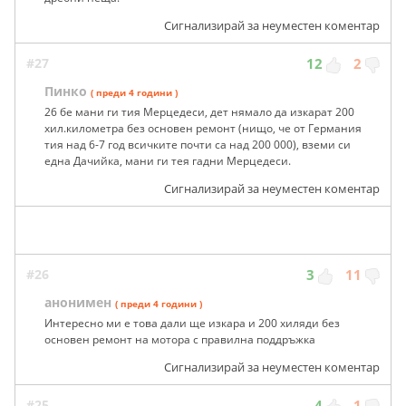
Сигнализирай за неуместен коментар
#27
12
2
Пинко
( преди 4 години )
26 бе мани ги тия Мерцедеси, дет нямало да изкарат 200
хил.километра без основен ремонт (нищо, че от Германия
тия над 6-7 год всичките почти са над 200 000), вземи си
една Дачийка, мани ги тея гадни Мерцедеси.
Сигнализирай за неуместен коментар
#26
3
11
анонимен
( преди 4 години )
Интересно ми е това дали ще изкара и 200 хиляди без
основен ремонт на мотора с правилна поддръжка
Сигнализирай за неуместен коментар
#25
4
1