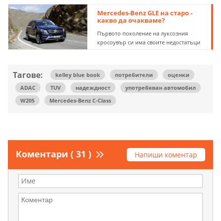
Mercedes-Benz GLE на старо -
какво да очакваме?
Първото поколение на луксозния
кросоувър си има своите недостатъци
Тагове:
kelley blue book
потребители
оценки
ADAC
TUV
надеждност
употребяван автомобил
W205
Mercedes-Benz C-Class
Коментари ( 31 )
Напиши коментар