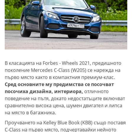
В класацията на Forbes - Wheels 2021, предишното
поколение Mercedes C-Class (W205) се нарежда на
първо място както в компактния премиум-клас.
Сред основните му предимства се посочват
посочиха дизайна, интериора,
отличното
поведение на пътя, докато недостатъците включват
сравнително висока цена, шумен двигател и липса
на място в багажника.
Проучването на Kelley Blue Book (KBB) също поставя
C-Class на първо място, подчертавайки нейното