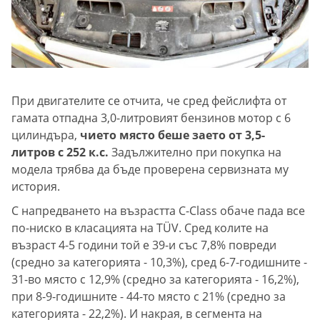
При двигателите се отчита, че сред фейслифта от
гамата отпадна 3,0-литровият бензинов мотор с 6
цилиндъра,
чието място беше заето от 3,5-
литров с 252 к.с.
Задължително при покупка на
модела трябва да бъде проверена сервизната му
история.
С напредването на възрастта C-Class обаче пада все
по-ниско в класацията на TÜV. Сред колите на
възраст 4-5 години той е 39-и със 7,8% повреди
(средно за категорията - 10,3%), сред 6-7-годишните -
31-во място с 12,9% (средно за категорията - 16,2%),
при 8-9-годишните - 44-то място с 21% (средно за
категорията - 22,2%). И накрая, в сегмента на