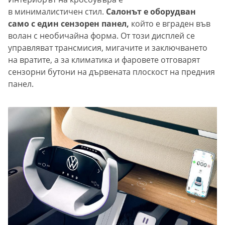
в минималистичен стил.
Салонът е оборудван
само с един сензорен панел,
който е вграден във
волан с необичайна форма. От този дисплей се
управляват трансмисия, мигачите и заключването
на вратите, а за климатика и фаровете отговарят
сензорни бутони на дървената плоскост на предния
панел.