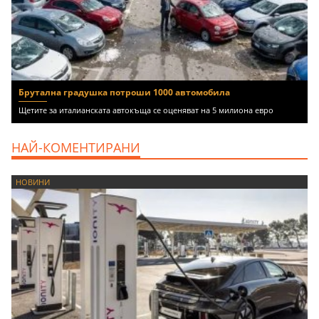
Брутална градушка потроши 1000 автомобила
Щетите за италианската автокъща се оценяват на 5 милиона евро
НАЙ-КОМЕНТИРАНИ
НОВИНИ