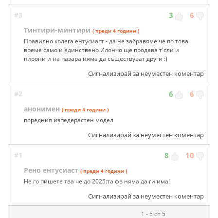
#3
3
6
Тинтири-минтири
( преди 4 години )
Правилно колега ентусиаст - да не забравяме че по това
време само и единствено Илончо ще продава т'сли и
пирони и на пазара няма да съществуват други :)
Сигнализирай за неуместен коментар
#2
6
6
анонимен
( преди 4 години )
поредния изпедерастен модел
Сигнализирай за неуместен коментар
#1
8
10
Рено ентусиаст
( преди 4 години )
Не го пишете тва че до 2025:та фв няма да ги има!
Сигнализирай за неуместен коментар
1 - 5 от 5