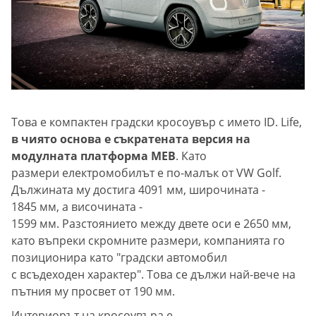
Това е компактен градски кросоувър с името ID. Life,
в чиято основа е съкратената версия на
модулната платформа MEB
. Като
размери електромобилът е по-малък от VW Golf.
Дължината му достига 4091 мм, широчината -
1845 мм, а височината -
1599 мм. Разстоянието между двете оси е 2650 мм,
като въпреки скромните размери, компанията го
позиционира като "градски автомобил
с всъдеходен характер". Това се дължи най-вече на
пътния му просвет от 190 мм.
Интериорът на кросоувъра е