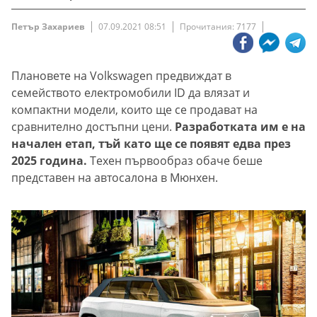
Петър Захариев
07.09.2021 08:51
Прочитания: 7177
Плановете на Volkswagen предвиждат в
семейството електромобили ID да влязат и
компактни модели, които ще се продават на
сравнително достъпни цени.
Разработката им е на
начален етап, тъй като ще се появят едва през
2025 година.
Техен първообраз обаче беше
представен на автосалона в Мюнхен.