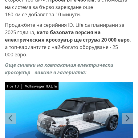
на система за бързо зареждане още
160 км се добавят за 10 минути.
Продажбите на серийния ID. Life са планирани за
2025 година,
като базовата версия на
електрическия кросоувър ще струва 20 000 евро
,
а топ-вариантите с най-богато оборудване - 25
000 евро.
Още снимки на компактния електрически
кросоувър - вижте в галерията:
1
1
1
1
1
1
1
1
1
1
1
1
1
от
от
от
от
от
от
от
от
от
от
от
от
от
13
13
13
13
13
13
13
13
13
13
13
13
13
Volkswagen ID.Life
Volkswagen ID.Life
Volkswagen ID.Life
Volkswagen ID.Life
Volkswagen ID.Life
Volkswagen ID.Life
Volkswagen ID.Life
Volkswagen ID.Life
Volkswagen ID.Life
Volkswagen ID.Life
Volkswagen ID.Life
Volkswagen ID.Life
Volkswagen ID.Life