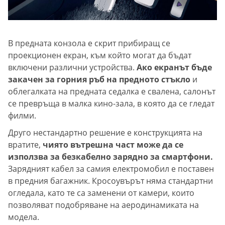
В предната конзола е скрит прибиращ се
проекционен екран, към който могат да бъдат
включени различни устройства.
Ако екранът бъде
закачен за горния ръб на предното стъкло
и
облегалката на предната седалка е свалена, салонът
се превръща в малка кино-зала, в която да се гледат
филми.
Друго нестандартно решение е конструкцията на
вратите,
чиято вътрешна част може да се
използва за безкабелно зарядно за смартфони.
Зарядният кабел за самия електромобил е поставен
в предния багажник. Кросоувърът няма стандартни
огледала, като те са заменени от камери, които
позволяват подобряване на аеродинамиката на
модела.