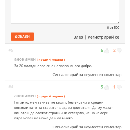
0
от 500
ДОБАВИ
Влез
|
Регистрирай се
#5
6
2
анонимен
( преди 4 години )
За 20 хиляди евра си е направо много добре.
Сигнализирай за неуместен коментар
#4
5
1
анонимен
( преди 4 години )
Готинко, мен такива ме кефят, без екрани и средни
конзоли като на старите чавдари двигателя. Да му махат
киното и да сложат странични огледала, че на камери
вяра човек не може да има много.
Сигнализирай за неуместен коментар