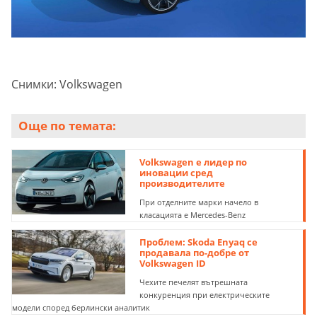
Снимки: Volkswagen
Още по темата:
Volkswagen е лидер по
иновации сред
производителите
При отделните марки начело в
класацията е Mercedes-Benz
Проблем: Skoda Enyaq се
продавала по-добре от
Volkswagen ID
Чехите печелят вътрешната
конкуренция при електрическите
модели според берлински аналитик