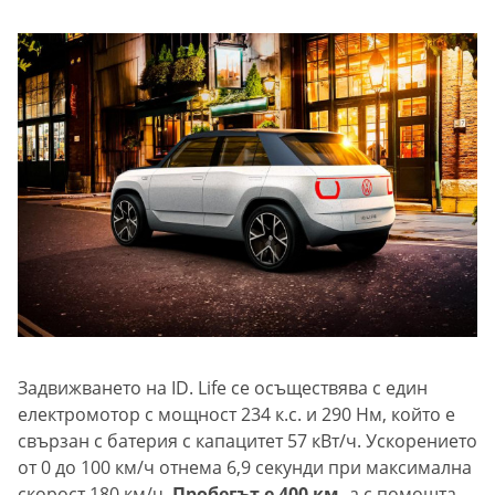
Задвижването на ID. Life се осъществява с един
електромотор с мощност 234 к.с. и 290 Нм, който е
свързан с батерия с капацитет 57 кВт/ч. Ускорението
от 0 до 100 км/ч отнема 6,9 секунди при максимална
скорост 180 км/ч.
Пробегът е 400 км,
а с помощта