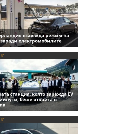
ерландия въвежда режим на
 заради електромобилите
НИ
ата станция, която зарежда EV
 минути, беше открита в
па
НИ