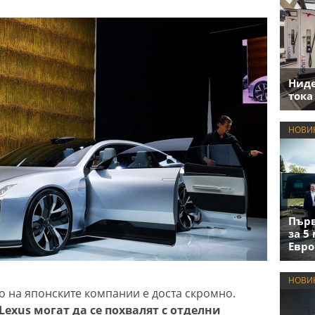
Нид
тока
НОВИ
Първ
за 5
Евро
НОВИ
о на японските компании е доста скромно.
 Lexus могат да се похвалят с отделни