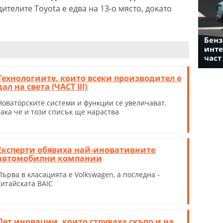
телите Toyota е едва на 13-о място, докато
Бенз
инте
част
Технологиите, които всеки производител е
дал на света (ЧАСТ III)
Новаторските системи и функции се увеличават,
така че и този списък ще нараства
Експерти обявиха най-иновативните
автомобилни компании
Първа в класацията е Volkswagen, а последна -
китайската BAIC
Пет иновации, които струваха скъпо и на