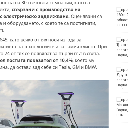
ността на 30 световни компании, като са
екти,
свързани с производство на
Винисиус Жуниор
преподписа с Реал
с електрическо задвижване.
Оценявани са
(Мадрид)
 и оборудването, с което те са постигнати,
m.
45, като всяко от тях носи изгода за
ЦСКА удари с 3:0 Макаби
като гост
итието на технологиите и за самия клиент. При
о 24 от тях се появяват за първи път в света.
л постига показател от 10,4%
, което му
ина, да остави зад себе си Tesla, GM и BMW.
Тъжна вест! Почина
голямо име в
медицината
Златото стигна до 4295
долара за унция