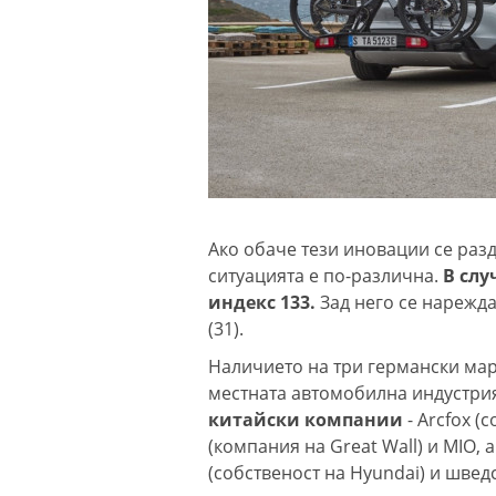
Ако обаче тези иновации се раз
ситуацията е по-различна.
В слу
индекс 133.
Зад него се нареждат
(31).
Наличието на три германски мар
местната автомобилна индустри
китайски компании
- Arcfox (
(компания на Great Wall) и MIO,
(собственост на Hyundai) и шведс