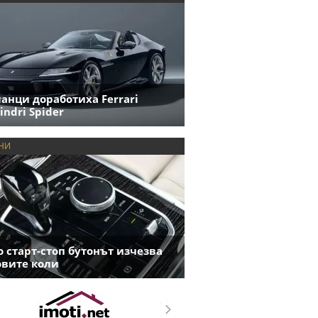
анци доработиха Ferrari
indri Spider
НИ
 старт-стоп бутонът изчезва
овите коли