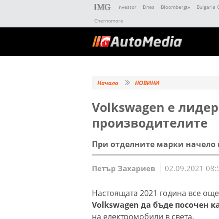
Investor
Dnes
Bloombergtv
Bulgaria 
Chernomore
Начало
НОВИНИ
Volkswagen е лиде
производителите
При отделните марки начело в
Петър Захариев
02.09.2021 08:
Настоящата 2021 година все още 
Volkswagen да бъде посочен 
на електромобили в света.