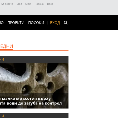
Az-deteto
Blog
Start
Posoka
Boec
НО
ПРОЕКТИ
ПОСОКИ
ВХОД
ЕДНИ
НИ
 малко мръсотия върху
та води до загуба на контрол
НИ