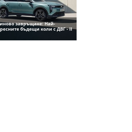
иново завръщане: Най-
ресните бъдещи коли с ДВГ - II