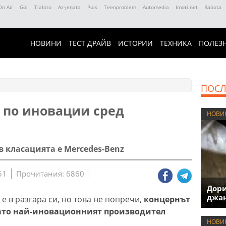
On Air
Gol
Tialoto
Az-jenata
Puls
Teenproblem
Automedia
Imoti.net
Rabota
НОВИНИ
ТЕСТ ДРАЙВ
ИСТОРИИ
ТЕХНИКА
ПОЛЕЗ
ПОСЛ
р по иновации сред
НОВИ
 класацията е Mercedes-Benz
51
Прочитания: 6860
Дори
джан
е в разгара си, но това не попречи,
концернът
като най-иновационният производител
НОВИ