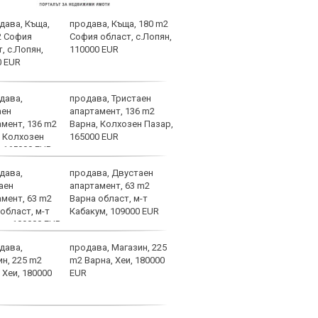
продава, Къща, 180 m2
След
София област, с.Лопян,
Тел 
110000 EUR
нов 
продава, Тристаен
Фено
апартамент, 136 m2
Авив
Варна, Колхозен Пазар,
загу
165000 EUR
и по
продава, Двустаен
Отме
апартамент, 63 m2
на К
Варна област, м-т
какв
Кабакум, 109000 EUR
феде
категории
продава, Магазин, 225
Хрис
m2 Варна, Хеи, 180000
над 
EUR
ни д
увер
останем смирени