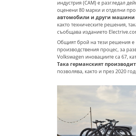
индустрия (CAM) е разгледал дей
оценени 80 марки и отделни про
автомобили и други машини 
както техническите решения, така
съобщава изданието Electrive.co
Общият брой на тези решения е 6
производствения процес, за разв
Volkswagen иновациите са 67, кат
Така германският производите
позволява, както и през 2020 год