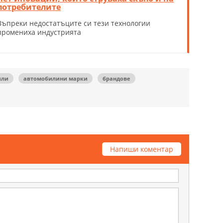
потребителите
Въпреки недостатъците си тези технологии
промениха индустрията
или
автомобилини марки
брандове
Напиши коментар