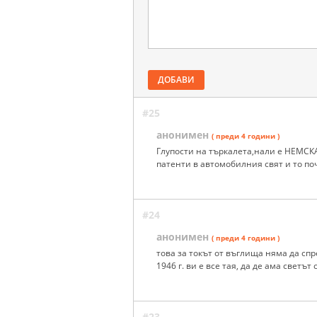
ДОБАВИ
#25
анонимен
( преди 4 години )
Глупости на търкалета,нали е НЕМСК
патенти в автомобилния свят и то п
#24
анонимен
( преди 4 години )
това за токът от въглища няма да спр
1946 г. ви е все тая, да де ама светът
#23