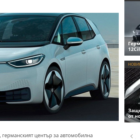
Герм
12Cil
НОВИ
Защо
от н
а, германският център за автомобилна