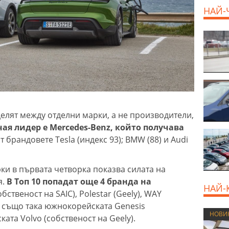
НАЙ-
делят между отделни марки, а не производители,
чая лидер е Mercedes-Benz, който получава
 брандовете Tesla (индекс 93); BMW (88) и Audi
ки в първата четворка показва силата на
я.
В Топ 10 попадат още 4 бранда на
НАЙ-
собственост на SAIC), Polestar (Geely), WAY
 а също така южнокорейската Genesis
НОВИ
ката Volvo (собственост на Geely).