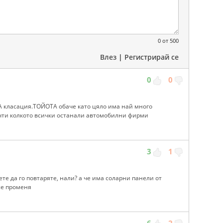
0
от 500
Влез
|
Регистрирай се
0
0
А класация.ТОЙОТА обаче като цяло има най много
очти колкото всички останали автомобилни фирми
3
1
ете да го повтаряте, нали? а че има соларни панели от
 се променя
6
2