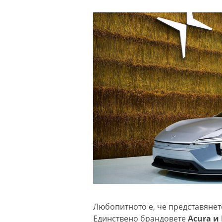
Любопитното е, че представянет
Единствено брандовете
Acura и