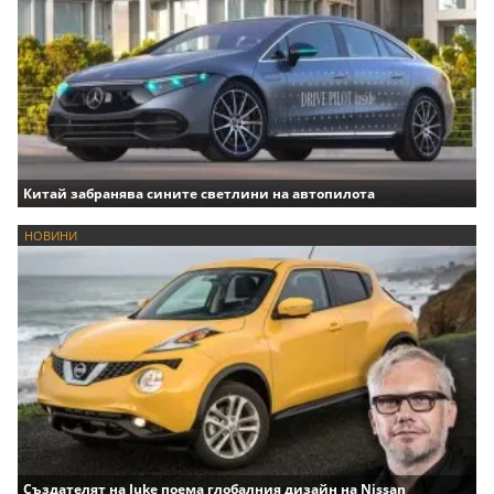
Китай забранява сините светлини на автопилота
НОВИНИ
Създателят на Juke поема глобалния дизайн на Nissan