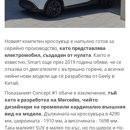
Новият компктен кросоувър е напълно готов за
серийно производство,
като представлява
електромобил, създаден от нулата
. Както е
известно, Smart още през 2019 година обяви, че се
отказва от двигателите с вътрешно горене, а всички
нейни нови модели ще се разработва от Geely в
Китай.
Показаният Concept #1 обаче е изключение,
тъй
като е разработка на Mercedes, чийто
дизайнери на променили кардинално външния
вид на модела.
Дължината на кросоувъра е 4290
мм, широината - 1910 мм, а височината - 1698 мм.
Така малкият SUV е малко по-къс, но по-широк и по-