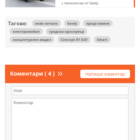
с технологии от Geely
Тагове:
ново начало
Geely
представяне
електромобил
градски кросоувър
концептуален модел
Concept #1 SUV
Smart
Коментари ( 4 )
Напиши коментар