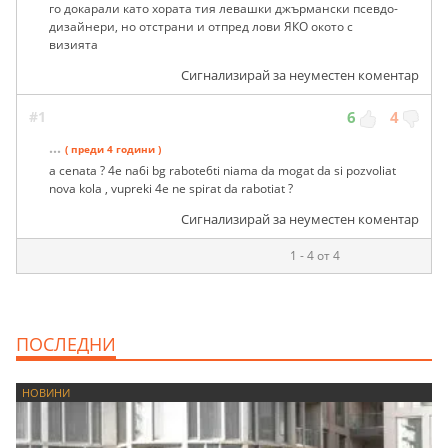
го докарали като хората тия левашки джърмански псевдо-
дизайнери, но отстрани и отпред лови ЯКО окото с
визията
Сигнализирай за неуместен коментар
#1
6
4
...
( преди 4 години )
a cenata ? 4e na6i bg rabote6ti niama da mogat da si pozvoliat
nova kola , vupreki 4e ne spirat da rabotiat ?
Сигнализирай за неуместен коментар
1 - 4 от 4
ПОСЛЕДНИ
НОВИНИ