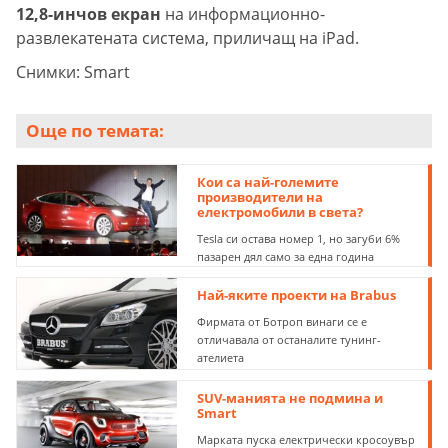
12,8-инчов екран
на информационно-
развлекатената система, приличащ на iPad.
Снимки: Smart
Още по темата:
Кои са най-големите
производители на
електромобили в света?
Tesla си остава номер 1, но загуби 6%
пазарен дял само за една година
Най-яките проекти на Brabus
Фирмата от Ботроп винаги се е
отличавала от останалите тунинг-
ателиета
SUV-манията не подмина и
Smart
Марката пуска електрически кросоувър