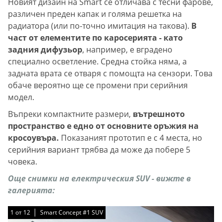
Новият дизайн на Smart се отличава с тесни фарове,
различен преден капак и голяма решетка на
радиатора (или по-точно имитация на такова).
В
част от елементите по каросерията - като
задния дифузьор
, например, е вградено
специално осветление. Средна стойка няма, а
задната врата се отваря с помощта на сензори. Това
обаче вероятно ще се промени при серийния
модел.
Въпреки компактните размери,
вътрешното
пространство е едно от основните оръжия на
кросоувъра.
Показаният прототип е с 4 места, но
серийния вариант трябва да може да побере 5
човека.
Още снимки на електрическия SUV - вижте в
галерията:
1
1
1
1
1
1
1
1
1
1
1
1
от
от
от
от
от
от
от
от
от
от
от
от
12
12
12
12
12
12
12
12
12
12
12
12
Smart Concept #1 SUV
Smart Concept #1 SUV
Smart Concept #1 SUV
Smart Concept #1 SUV
Smart Concept #1 SUV
Smart Concept #1 SUV
Smart Concept #1 SUV
Smart Concept #1 SUV
Smart Concept #1 SUV
Smart Concept #1 SUV
Smart Concept #1 SUV
Smart Concept #1 SUV