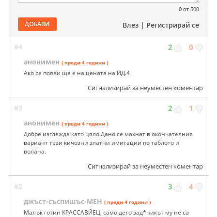
0
от 500
ДОБАВИ
Влез
|
Регистрирай се
#4
2
0
анонимен
( преди 4 години )
Ако се появи ще е на цената на ИД.4
Сигнализирай за неуместен коментар
#3
2
1
анонимен
( преди 4 години )
Добре изглежда като цяло.Дано се махнат в окончателния
вариант тези кичозни златни имитации по таблото и
волана.
Сигнализирай за неуместен коментар
#2
3
4
джъст-съспишъс-МЕН
( преди 4 години )
Малък готин КРАССАВЙЕЦ, само дето зад*никът му не са