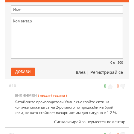
0
от 500
ДОБАВИ
Влез
|
Регистрирай се
#10
0
0
анонимен
( преди 4 години )
Китайските производители Улинг със свойте евтини
колички може да са на 2-ро място по продажби на брой
коли, но като стойност пазарният им дял сигурно е 1-2 %.
Сигнализирай за неуместен коментар