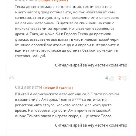
Тесла до сега нямаше конглокенция, технически тя е
много напред пред останалите, но пък изостава от към
качество, стил и лукс в купето, прекалено много ползване
на евтини материали. В щатите са свикнали на коли с
нискокачествени материали, но глезения европеец се
дразни. Така, че може би в Европа Тесла да претърпи
фиаско, естествено ако влязат в час и наемат дизайнери
от някое европейско ателие да им оправи интериорите и
вдигнат качеството може да останат без конглокенция в
световен мащаб.
Сигнализирай за неуместен коментар
#3
4
2
Социалисти
( преди 5 години )
В Китай Американските автомобили са 2-3 пъти по скъпи
в сравнение с Америка. Техните *** са евтини, но
регистрацията струва, колкото колата и се чака доста
време. Не говорете глупости, Ами прочетете малко.А
иначе Тойота влиза в играта скоро, и ще отвее Тесла
Сигнализирай за неуместен коментар