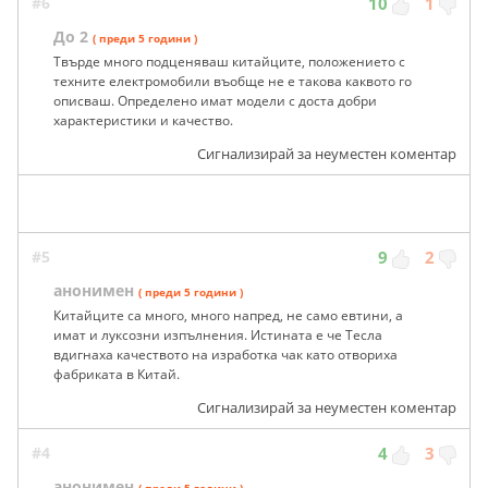
#6
10
1
До 2
( преди 5 години )
Твърде много подценяваш китайците, положението с
техните електромобили въобще не е такова каквото го
описваш. Определено имат модели с доста добри
характеристики и качество.
Сигнализирай за неуместен коментар
#5
9
2
анонимен
( преди 5 години )
Китайците са много, много напред, не само евтини, а
имат и луксозни изпълнения. Истината е че Тесла
вдигнаха качеството на изработка чак като отвориха
фабриката в Китай.
Сигнализирай за неуместен коментар
#4
4
3
анонимен
( преди 5 години )