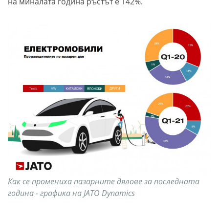
на миналата година ръстът е 142%.
Как се промениха пазарните дялове за последната
година - графика на JATO Dynamics