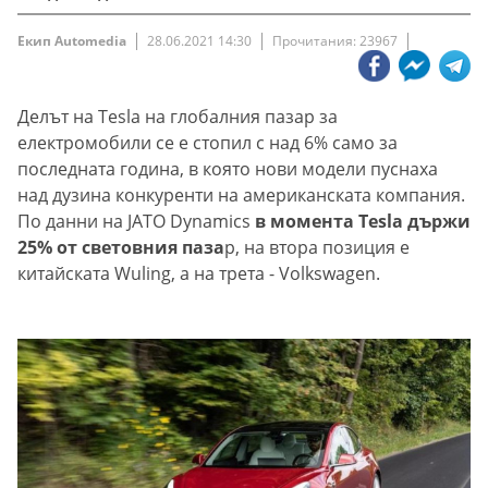
Екип Automedia
28.06.2021 14:30
Прочитания: 23967
Делът на Tesla на глобалния пазар за
електромобили се е стопил с над 6% само за
последната година, в която нови модели пуснаха
над дузина конкуренти на американската компания.
По данни на JATO Dynamics
в момента Tesla държи
25% от световния паза
р, на втора позиция е
китайската Wuling, а на трета - Volkswagen.