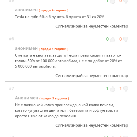
#9
1
0
анонимен
( преди 4 години )
Tesla не губи 6% а 6 пункта. 6 пункта от 31 са 20%
Сигнализирай за неуместен коментар
#8
0
0
анонимен
( преди 4 години )
Сметката е кьопава, защото Тесла прави самият пазар по-
голям. 50% от 100 000 автомобила, не е по-добре от 20% от
5 000 000 автомобила.
Сигнализирай за неуместен коментар
#7
1
1
Анонимен
( преди 5 години )
Не е важно кой колко произвежда, а кой колко печели,
когато купуваш ел двигателя, батерията и софтуеъра, ти
оросто няма от какво да печелиш
Сигнализирай за неуместен коментар