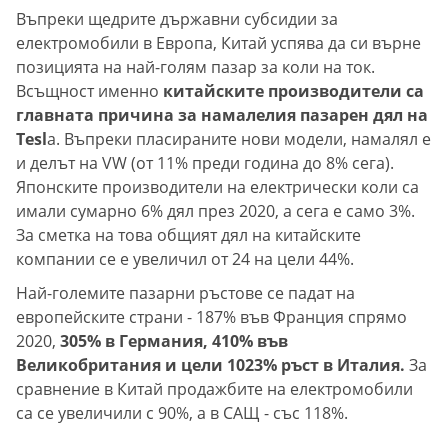
Въпреки щедрите държавни субсидии за
електромобили в Европа, Китай успява да си върне
позицията на най-голям пазар за коли на ток.
Всъщност именно
китайските производители са
главната причина за намалелия пазарен дял на
Tesl
a. Въпреки пласираните нови модели, намалял е
и делът на VW (от 11% преди година до 8% сега).
Японските производители на електрически коли са
имали сумарно 6% дял през 2020, а сега е само 3%.
За сметка на това общият дял на китайските
компании се е увеличил от 24 на цели 44%.
Най-големите пазарни ръстове се падат на
европейските страни - 187% във Франция спрямо
2020,
305% в Германия, 410% във
Великобритания и цели 1023% ръст в Италия.
За
сравнение в Китай продажбите на електромобили
са се увеличили с 90%, а в САЩ - със 118%.