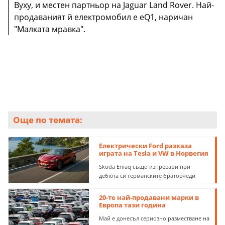
Вуху, и местен партньор на Jaguar Land Rover. Най-
продаваният й електромобил е eQ1, наричан
"Малката мравка".
Още по темата:
Електрически Ford разказа
играта на Tesla и VW в Норвегия
Skoda Eniaq също изпревари при
дебюта си германските братовчеди
20-те най-продавани марки в
Европа тази година
Май е донесъл сериозно разместване на