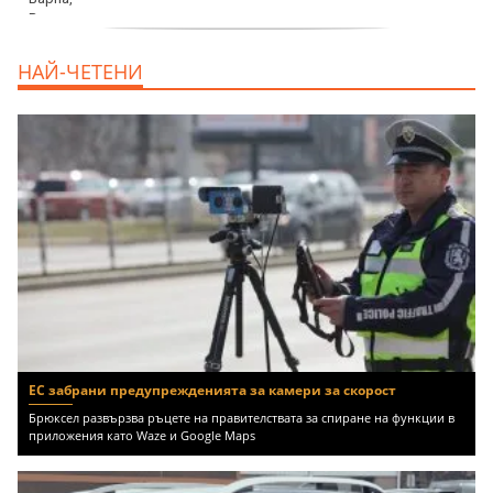
продава, Тристаен апартамент, 68 m2
НАЙ-ЧЕТЕНИ
Варна, Възраждане 3, 119900 EUR
ЕС забрани предупрежденията за камери за скорост
Брюксел развързва ръцете на правителствата за спиране на функции в
приложения като Waze и Google Maps