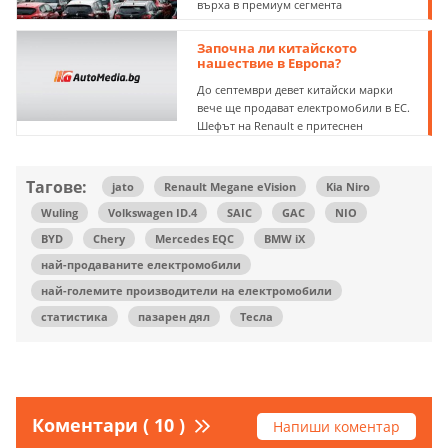
върха в премиум сегмента
Започна ли китайското
нашествие в Европа?
До септември девет китайски марки
вече ще продават електромобили в ЕС.
Шефът на Renault е притеснен
Тагове:
jato
Renault Megane eVision
Kia Niro
Wuling
Volkswagen ID.4
SAIC
GAC
NIO
BYD
Chery
Mercedes EQC
BMW iX
най-продаваните електромобили
най-големите производители на електромобили
статистика
пазарен дял
Тесла
Коментари ( 10 )
Напиши коментар