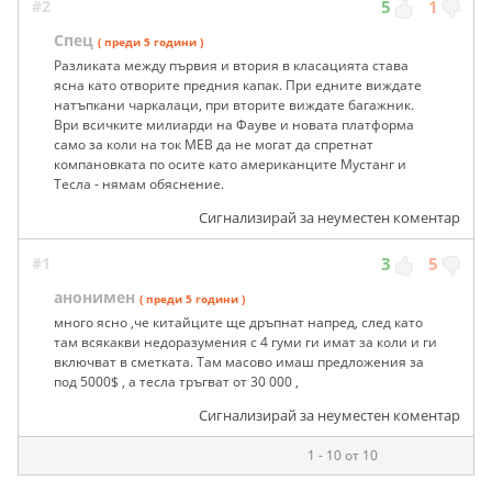
#2
5
1
Спец
( преди 5 години )
Разликата между първия и втория в класацията става
ясна като отворите предния капак. При едните виждате
натъпкани чаркалаци, при вторите виждате багажник.
Ври всичките милиарди на Фауве и новата платформа
само за коли на ток MEB да не могат да спретнат
компановката по осите като американците Мустанг и
Тесла - нямам обяснение.
Сигнализирай за неуместен коментар
#1
3
5
анонимен
( преди 5 години )
много ясно ,че китайците ще дръпнат напред, след като
там всякакви недоразумения с 4 гуми ги имат за коли и ги
включват в сметката. Там масово имаш предложения за
под 5000$ , а тесла тръгват от 30 000 ,
Сигнализирай за неуместен коментар
1 - 10 от 10