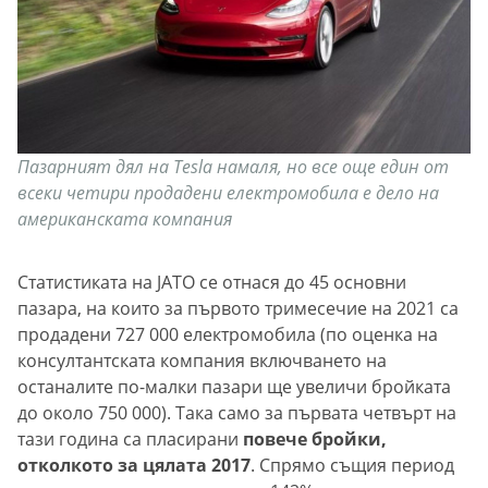
Пазарният дял на Tesla намаля, но все още един от
всеки четири продадени електромобила е дело на
американската компания
Статистиката на JATO се отнася до 45 основни
пазара, на които за първото тримесечие на 2021 са
продадени 727 000 eлектромобила (по оценка на
консултантската компания включването на
останалите по-малки пазари ще увеличи бройката
до около 750 000). Така само за първата четвърт на
тази година са пласирани
повече бройки,
отколкото за цялата 2017
. Спрямо същия период