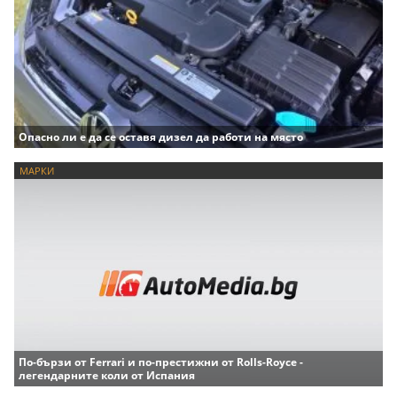
Опасно ли е да се оставя дизел да работи на място
МАРКИ
По-бързи от Ferrari и по-престижни от Rolls-Royce -
легендарните коли от Испания