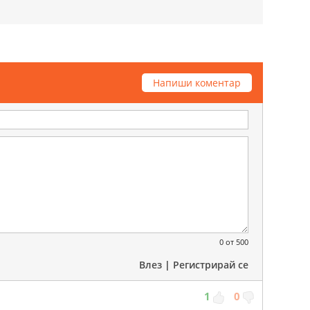
Напиши коментар
0
от 500
Влез
|
Регистрирай се
1
0