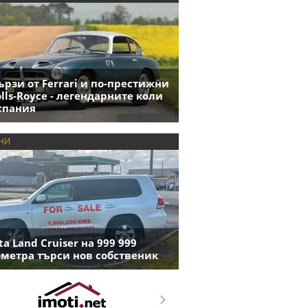
ързи от Ferrari и по-престижни
olls-Royce - легендарните коли
спания
НИ
ta Land Cruiser на 999 999
метра търси нов собственик