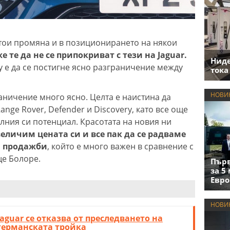
стои промяна и в позиционирането на някои
е те да не се припокриват с тези на Jaguar.
Нид
у е да се постигне ясно разграничение между
тока
НОВИ
аничение много ясно. Целта е наистина да
ge Rover, Defender и Discovery, като все още
лния си потенциал. Красотата на новия ни
еличим цената си и все пак да се радваме
и продажби
, който е много важен в сравнение с
ще Болоре.
Първ
за 5
Евро
НОВИ
Jaguar се отказва от преследването на
германската тройка