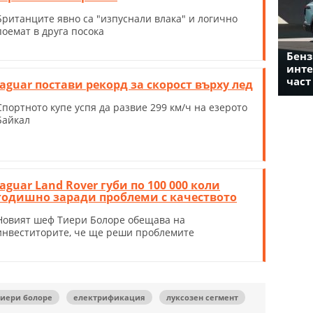
Британците явно са "изпуснали влака" и логично
поемат в друга посока
Бенз
инте
част
Jaguar постави рекорд за скорост върху лед
Спортното купе успя да развие 299 км/ч на езерото
Байкал
Jaguar Land Rover губи по 100 000 коли
годишно заради проблеми с качеството
Новият шеф Тиери Болоре обещава на
инвеститорите, че ще реши проблемите
тиери болоре
електрификация
луксозен сегмент