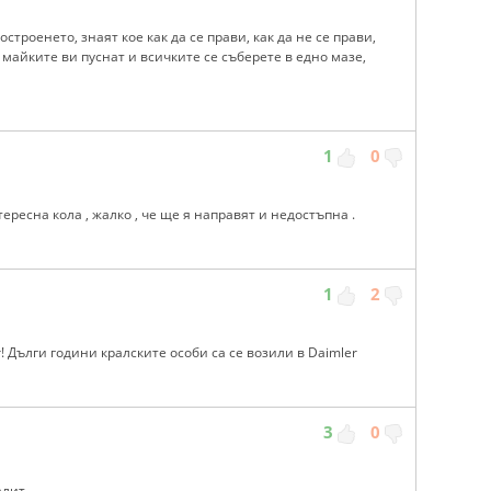
троенето, знаят кое как да се прави, как да не се прави,
о майките ви пуснат и всичките се съберете в едно мазе,
1
0
ересна кола , жалко , че ще я направят и недостъпна .
1
2
r! Дълги години кралските особи са се возили в Daimler
3
0
ит ...