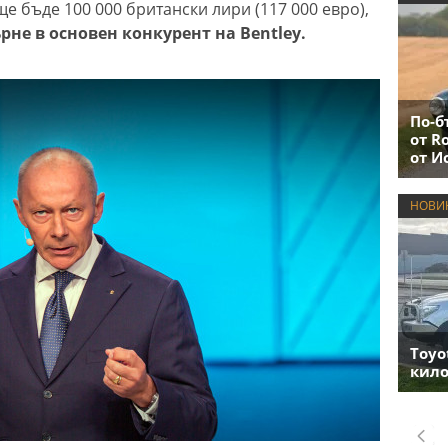
 бъде 100 000 британски лири (117 000 евро),
ърне в основен конкурент на Bentley.
По-б
от R
от И
НОВИ
Toyo
кило