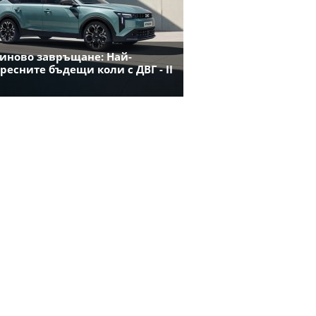
иново завръщане: Най-
ресните бъдещи коли с ДВГ - II