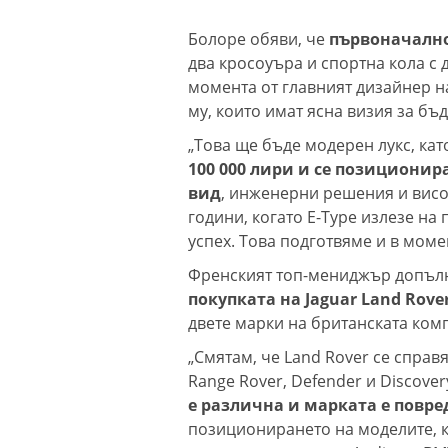
Болоре обяви, че
първоначално
два кросоуъра и спортна кола с 
момента от главният дизайнер н
му, които имат ясна визия за бъ
„Това ще бъде модерен лукс, кат
100 000 лири и се позициони
вид
, инженерни решения и висо
години, когато E-Type излезе на
успех. Това подготвяме и в моме
Френският топ-мениджър допъл
покупката на Jaguar Land Rover
двете марки на британската ком
„Смятам, че Land Rover се справ
Range Rover, Defender и Discove
е различна и марката е повре
позиционирането на моделите, ко