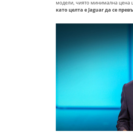
модели, чиято минимална цена ще
като целта е Jaguar да се прев