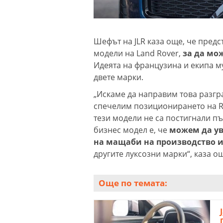
Шефът на JLR каза още, че пред
модели на Land Rover,
за да мож
Идеята на французина и екипа м
двете марки.
„Искаме да направим това разгр
спечелим позиционирането на Ran
тези модели не са постигнали пъ
бизнес модел е, че
можем да ув
на мащаби на производство 
другите луксозни марки“, каза о
Още по темата: