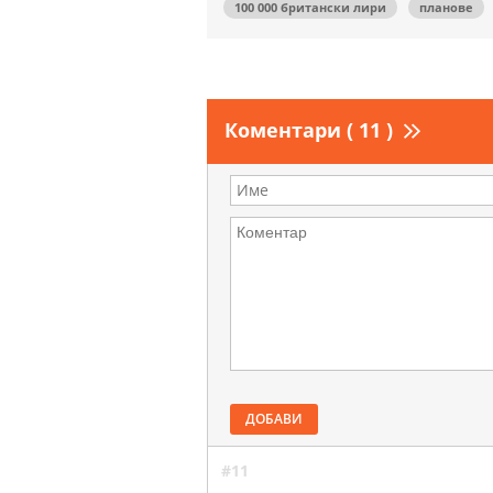
100 000 британски лири
планове
Коментари ( 11 )
ДОБАВИ
#11