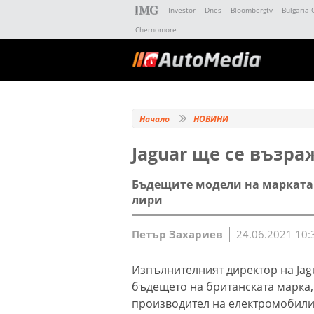
Investor
Dnes
Bloombergtv
Bulgaria 
Chernomore
Начало
НОВИНИ
Jaguar ще се възра
Бъдещите модели на марката 
лири
Петър Захариев
24.06.2021 10:
Изпълнителният директор на Jagu
бъдещето на британската марка, 
производител на електромобили