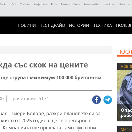
On Air
Gol
Tialoto
Az-jenata
Puls
Teenproblem
Automedia
Imoti.net
Rabota
НОВИНИ
ТЕСТ ДРАЙВ
ИСТОРИИ
ТЕХНИКА
ПОЛЕЗ
ПОСЛ
жда със скок на цените
НОВИ
ще струват минимум 100 000 британски
30
Прочитания: 5171
Опас
ar – Тиери Болоре, разкри плановете си за
рабо
която от 2025 година ще се превърне в
. Компанията ще предлага само луксозни
МАРК