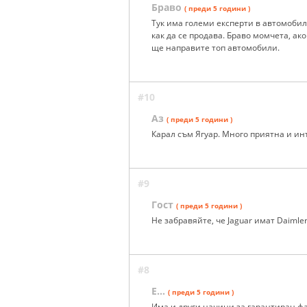
Браво
( преди 5 години )
Тук има големи експерти в автомобилос
как да се продава. Браво момчета, ак
ще направите топ автомобили.
#10
Аз
( преди 5 години )
Карал съм Ягуар. Много приятна и инт
#9
Гост
( преди 5 години )
Не забравяйте, че Jaguar имат Daimle
#8
Е...
( преди 5 години )
Има и други начини за гарантиран фал