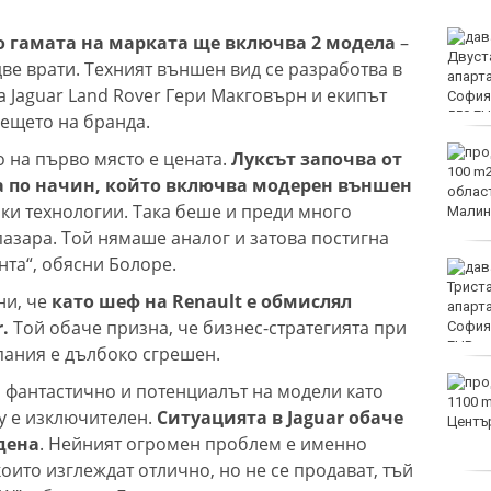
Оранжев код за опасни
 гамата на марката ще включва 2 модела
–
жеги в 21 области днес
две врати. Техният външен вид се разработва в
а Jaguar Land Rover Гери Макговърн и екипът
дещето на бранда.
Огнеборците са
о на първо място е цената.
Луксът започва от
реагирали на 150
ра по начин, който включва модерен външен
сигнала през
ки технологии. Така беше и преди много
последното денонощие
 пазара. Той нямаше аналог и затова постигна
нта“, обясни Болоре.
Мачовете и спортът по
ТВ днес (8 август)
ни, че
като шеф на Renault е обмислял
.
Той обаче призна, че бизнес-стратегията при
пания е дълбоко сгрешен.
Виц на деня - 8 август
я фантастично и потенциалът на модели като
ry е изключителен.
Ситуацията в Jaguar обаче
дена
. Нейният огромен проблем е именно
ито изглеждат отлично, но не се продават, тъй