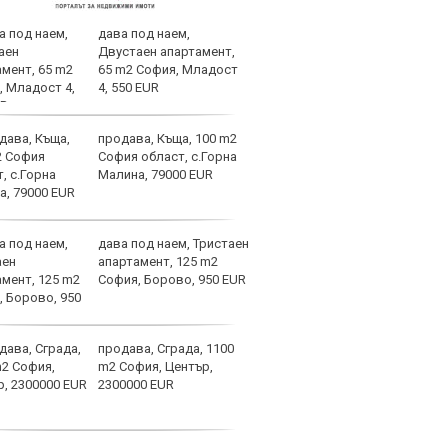
дава под наем,
Лаза
Двустаен апартамент,
тран
65 m2 София, Младост
4, 550 EUR
продава, Къща, 100 m2
Само
София област, с.Горна
оста
Малина, 79000 EUR
Янев
дава под наем, Тристаен
Вкар
апартамент, 125 m2
Шамп
София, Борово, 950 EUR
спир
продава, Сграда, 1100
Барс
m2 София, Център,
в Ли
2300000 EUR
пари