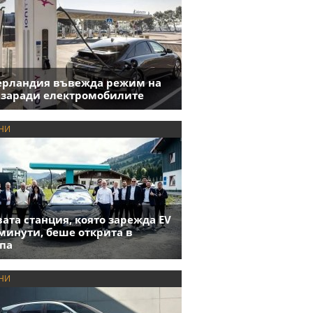
ерландия въвежда режим на
 заради електромобилите
НИ
ата станция, която зарежда EV
 минути, беше открита в
па
НИ