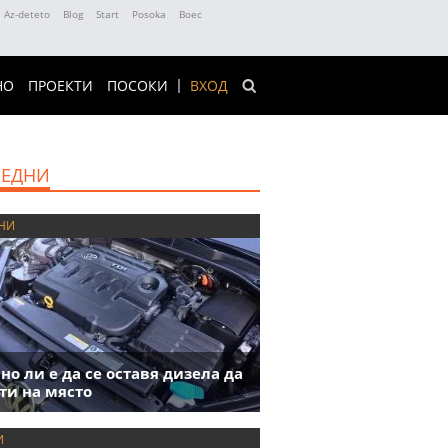
Az-deteto
Blog
Start
Posoka
Boec
НО
ПРОЕКТИ
ПОСОКИ
ВХОД
ЕДНИ
НИ
но ли е да се оставя дизела да
ти на място
И