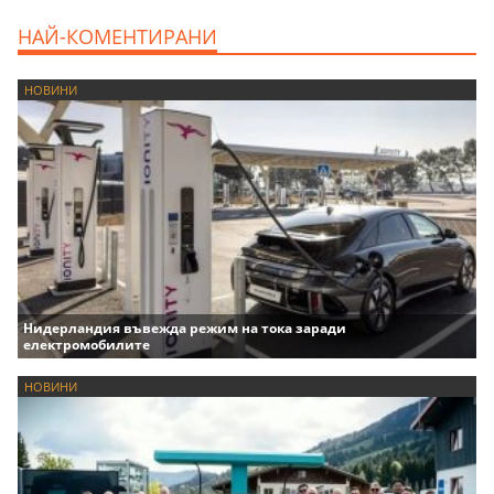
НАЙ-КОМЕНТИРАНИ
НОВИНИ
Нидерландия въвежда режим на тока заради
електромобилите
НОВИНИ