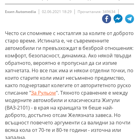
Екип Automedia
02.06.2021 18:29
Прочитания: 349634
Често си спомняме с носталгия за колите от доброто
старо време. Истината е, че съвременните
автомобили ги превъзхождат в безброй отношения:
комфорт, безопасност, динамика. Ако някой твърди
обратното, вероятно е пропуснал да си изпие
хапчетата. Но все пак има и някои отделни точки, по
които старите коли имат несъмнено предимство,
както подчертават колегите от авторитетното руско
списание "
За Рульом
". Тяхното сравнение е между
модерните автомобили и класическата Жигули
(ВАЗ-2101) - в края на краищата тя беше най-
доброто, достъпно отсам Желязната завеса. Но
всъщност повечето аргументи са валидни за почти
всяка кола от 70-те и 80-те години - източна или
западна.