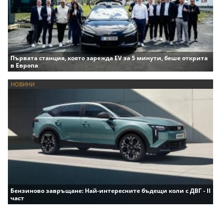
Първата станция, която зарежда EV за 5 минути, беше открита
в Европа
НОВИНИ
Бензиново завръщане: Най-интересните бъдещи коли с ДВГ - II
част