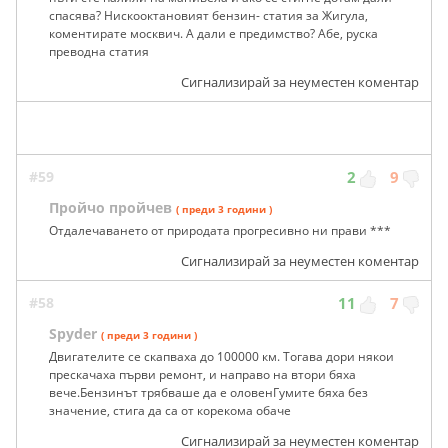
спасява? Нискооктановият бензин- статия за Жигула,
коментирате москвич. А дали е предимство? Абе, руска
преводна статия
Сигнализирай за неуместен коментар
#59
2
9
Пройчо пройчев
( преди 3 години )
Отдалечаването от природата прогресивно ни прави ***
Сигнализирай за неуместен коментар
#58
11
7
Spyder
( преди 3 години )
Двигателите се скапваха до 100000 км. Тогава дори някои
прескачаха първи ремонт, и направо на втори бяха
вече.Бензинът трябваше да е оловенГумите бяха без
значение, стига да са от корекома обаче
Сигнализирай за неуместен коментар