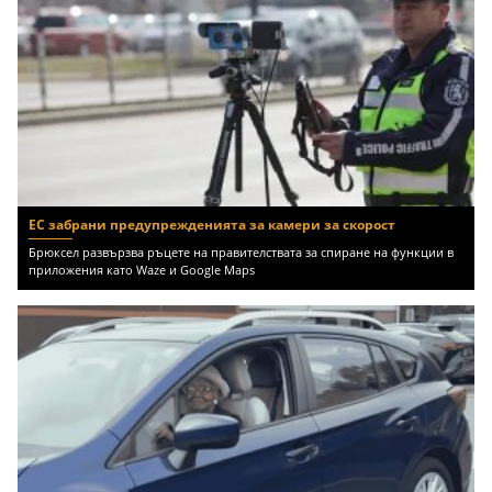
ЕС забрани предупрежденията за камери за скорост
Брюксел развързва ръцете на правителствата за спиране на функции в
приложения като Waze и Google Maps