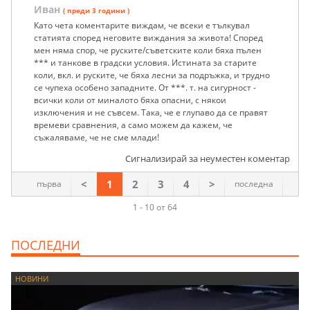
Иван
( преди 3 години )
Като чета коментарите виждам, че всеки е тълкувал
статията според неговите виждания за живота! Според
мен няма спор, че руските/съветските коли бяха пълен
*** и танкове в градски условия. Истината за старите
коли, вкл. и руските, че бяха лесни за подръжка, и трудно
се чупеха особено западните. От ***. т. на сигурност -
всички коли от миналото бяха опасни, с някои
изключения и не съвсем. Така, че е глупаво да се правят
времеви сравнения, а само можем да кажем, че
съжаляваме, че не сме млади!
Сигнализирай за неуместен коментар
<
1
2
3
4
>
първа
последна
1 - 10 от 64
ПОСЛЕДНИ
НОВИНИ