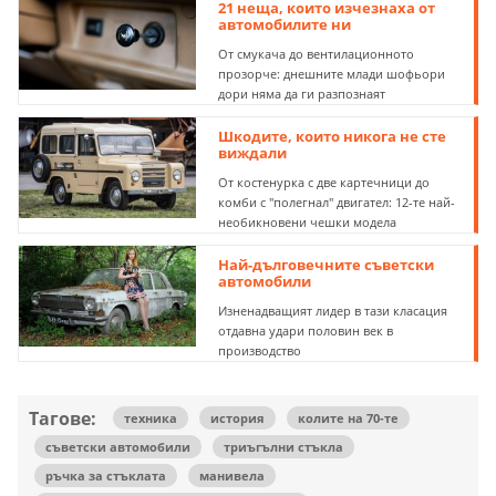
21 неща, които изчезнаха от
автомобилите ни
От смукача до вентилационното
прозорче: днешните млади шофьори
дори няма да ги разпознаят
Шкодите, които никога не сте
виждали
От костенурка с две картечници до
комби с "полегнал" двигател: 12-те най-
необикновени чешки модела
Най-дълговечните съветски
автомобили
Изненадващият лидер в тази класация
отдавна удари половин век в
производство
Тагове:
техника
история
колите на 70-те
съветски автомобили
триъгълни стъкла
ръчка за стъклата
манивела