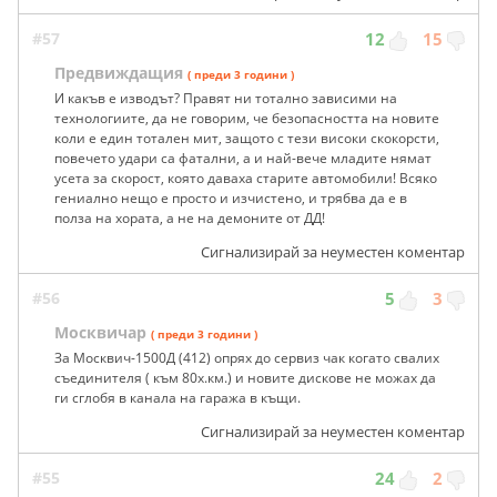
#57
12
15
Предвиждащия
( преди 3 години )
И какъв е изводът? Правят ни тотално зависими на
технологиите, да не говорим, че безопасността на новите
коли е един тотален мит, защото с тези високи скокорсти,
повечето удари са фатални, а и най-вече младите нямат
усета за скорост, която даваха старите автомобили! Всяко
гениално нещо е просто и изчистено, и трябва да е в
полза на хората, а не на демоните от ДД!
Сигнализирай за неуместен коментар
#56
5
3
Москвичар
( преди 3 години )
За Москвич-1500Д (412) опрях до сервиз чак когато свалих
съединителя ( към 80х.км.) и новите дискове не можах да
ги сглобя в канала на гаража в къщи.
Сигнализирай за неуместен коментар
#55
24
2