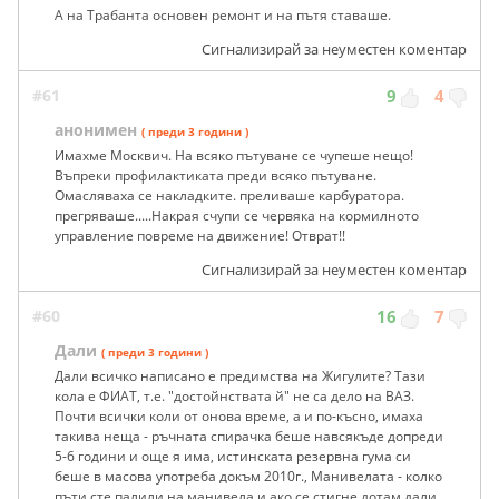
А на Трабанта основен ремонт и на пътя ставаше.
Сигнализирай за неуместен коментар
#61
9
4
анонимен
( преди 3 години )
Имахме Москвич. На всяко пътуване се чупеше нещо!
Въпреки профилактиката преди всяко пътуване.
Омасляваха се накладките. преливаше карбуратора.
прегряваше.....Накрая счупи се червяка на кормилното
управление повреме на движение! Отврат!!
Сигнализирай за неуместен коментар
#60
16
7
Дали
( преди 3 години )
Дали всичко написано е предимства на Жигулите? Тази
кола е ФИАТ, т.е. "достойнствата й" не са дело на ВАЗ.
Почти всички коли от онова време, а и по-късно, имаха
такива неща - ръчната спирачка беше навсякъде допреди
5-6 години и още я има, истинската резервна гума си
беше в масова употреба докъм 2010г., Манивелата - колко
пъти сте палили на манивела и ако се стигне дотам дали