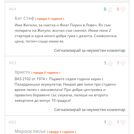
#64
0
0
Бат Стеф
( преди 2 години )
Има Жигили, за сметка н Фиат Пирин в Ловеч. Ял съм
попарата на Жигули, всичко съм сменял. Имам поне 2
стартера и една много добра гума с джанта. Символична
цена, теглич също имам як.
Сигнализирай за неуместен коментар
#63
1
1
Христо
( преди 3 години )
ВАЗ 2102 от 1974 г. Първите седем години карах с
Пазарджишки акумулатор. Накрая две зими при студено
време палех с манивелата! При добра центровка и
правилно боравене със смукача, палеше на второто
завъртане до минус 10 градуса!
Сигнализирай за неуместен коментар
#62
1
1
Морски пясък
( преди 3 години )