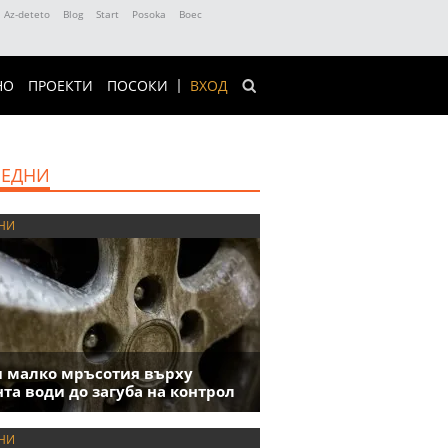
Az-deteto
Blog
Start
Posoka
Boec
НО
ПРОЕКТИ
ПОСОКИ
ВХОД
ЕДНИ
НИ
 малко мръсотия върху
та води до загуба на контрол
НИ