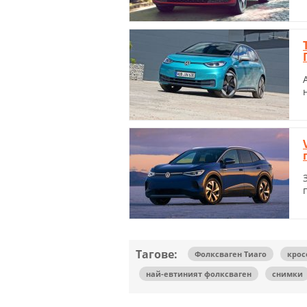
Тагове:
Фолксваген Тиаго
крос
най-евтиният фолксваген
снимки