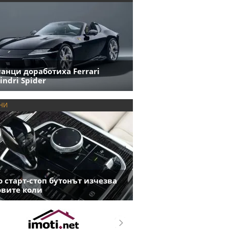
анци доработиха Ferrari
indri Spider
НИ
 старт-стоп бутонът изчезва
овите коли