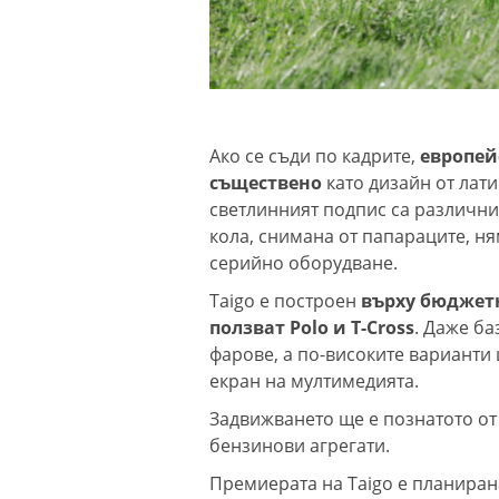
Ако се съди по кадрите,
европейс
съществено
като дизайн от лат
светлинният подпис са различни,
кола, снимана от папараците, ня
серийно оборудване.
Taigo e построен
върху бюджетн
ползват Polo и T-Cross
. Даже б
фарове, а по-високите варианти
екран на мултимедията.
Задвижването ще е познатото от 
бензинови агрегати.
Премиерата на Taigo е планиран