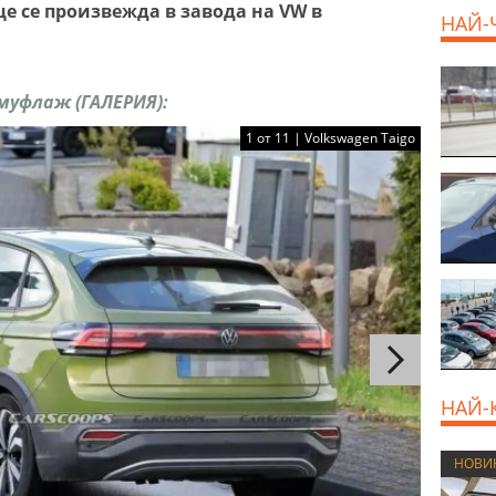
е се произвежда в завода на VW в
НАЙ-
800 E
амуфлаж (ГАЛЕРИЯ):
1 от 11 | Volkswagen Taigo
НАЙ-
НОВИ