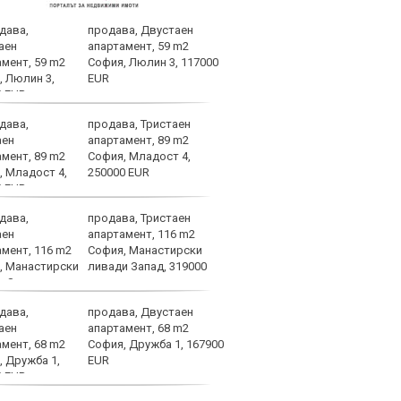
продава, Двустаен
ВИДЕ
апартамент, 59 m2
ЦСКА
София, Люлин 3, 117000
EUR
продава, Тристаен
След
апартамент, 89 m2
Тел 
София, Младост 4,
нов 
250000 EUR
продава, Тристаен
Фено
апартамент, 116 m2
Авив
София, Манастирски
загу
ливади Запад, 319000
и по
продава, Двустаен
Левс
апартамент, 68 m2
тежк
София, Дружба 1, 167900
нача
EUR
Бълг