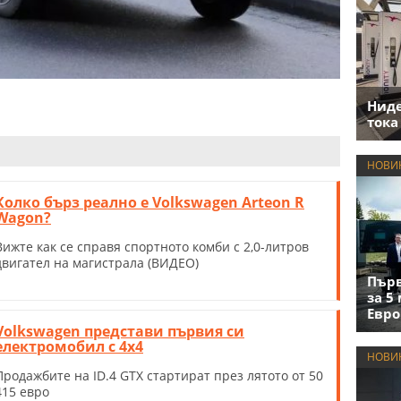
Нид
тока
НОВИ
Колко бърз реално е Volkswagen Arteon R
Wagon?
Вижте как се справя спортното комби с 2,0-литров
двигател на магистрала (ВИДЕО)
Първ
за 5
Евро
Volkswagen представи първия си
електромобил с 4х4
НОВИ
Продажбите на ID.4 GTX стартират през лятото от 50
415 евро