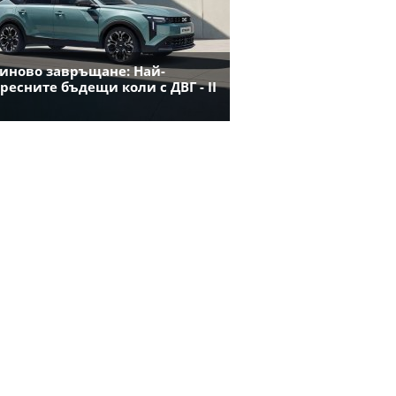
иново завръщане: Най-
ресните бъдещи коли с ДВГ - II