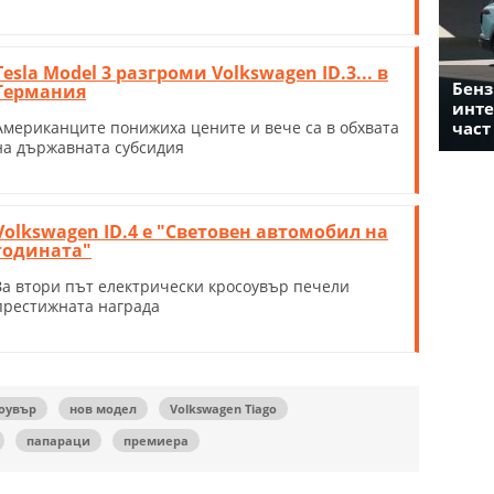
Tesla Model 3 разгроми Volkswagen ID.3... в
Бенз
Германия
инте
част
Американците понижиха цените и вече са в обхвата
на държавната субсидия
Volkswagen ID.4 е "Световен автомобил на
годината"
За втори път електрически кросоувър печели
престижната награда
оувър
нов модел
Volkswagen Tiago
папараци
премиера