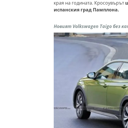
края на годината. Кросоувърът
щ
испанския град Памплона.
Новият Volkswagen Taigo без к