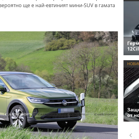
 вероятно ще е най-евтиният мини-SUV в гамата
Герм
12Cil
НОВИ
Защо
от н