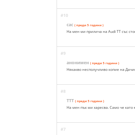
#10
сас
( преди 5 години )
На мен ми прилича на Audi TT със стопо
#9
анонимен
( преди 5 години )
Някакво несполучливо копие на Дачи
#8
ТТТ
( преди 5 години )
На мен пък ми харесва. Само че като
#7