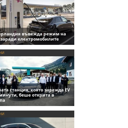
ерландия въвежда режим на
 заради електромобилите
НИ
ата станция, която зарежда EV
 минути, беше открита в
па
НИ