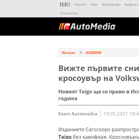
Investor
Dnes
Bloombergtv
Bulgaria 
Chernomore
Начало
НОВИНИ
Вижте първите сни
кросоувър на Volks
Новият Taigo ще се прави в И
година
Екип Automedia
19.05.2021 18:
Изданието Carscoops разпрост
Taigo
без камуфлаж. Кросоувърът