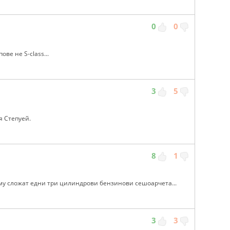
0
0
ве не S-class...
3
5
я Степуей.
8
1
 му сложат едни три цилиндрови бензинови сешоарчета...
3
3