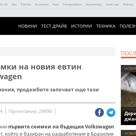
On Air
Gol
Tialoto
Az-jenata
Puls
Teenproblem
Automedia
Imoti.net
Rabota
НОВИНИ
ТЕСТ ДРАЙВ
ИСТОРИИ
ТЕХНИКА
ПОЛЕЗ
ПОСЛ
мки на новия евтин
НОВИ
wagen
спания, продажбите започват още тази
44
Прочитания: 29890
Дори
джан
рани
първите снимки на бъдещия Volkswagen
, който е базиран на разработения в Бразилия
НОВИ