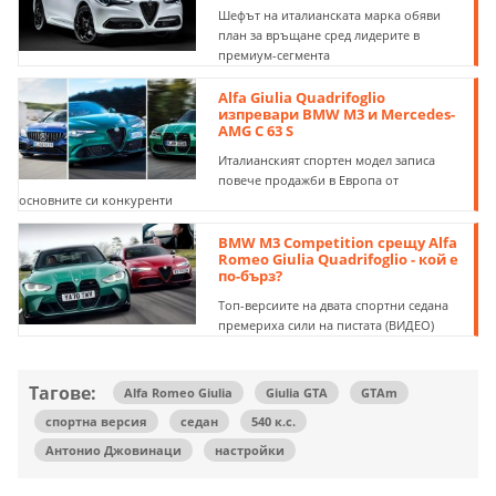
Шефът на италианската марка обяви
план за връщане сред лидерите в
премиум-сегмента
Alfa Giulia Quadrifoglio
изпревари BMW M3 и Mercedes-
AMG C 63 S
Италианският спортен модел записа
повече продажби в Европа от
основните си конкуренти
BMW M3 Competition срещу Alfa
Romeo Giulia Quadrifoglio - кой е
по-бърз?
Топ-версиите на двата спортни седана
премериха сили на пистата (ВИДЕО)
Тагове:
Alfa Romeo Giulia
Giulia GTA
GTAm
спортна версия
седан
540 к.с.
Антонио Джовинаци
настройки