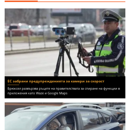
ЕС забрани предупрежденията за камери за скорост
Брюксел развързва ръцете на правителствата за спиране на функции в
приложения като Waze и Google Maps