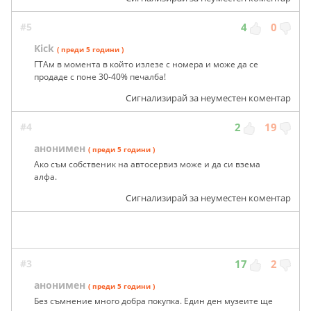
#5
4
0
Kick
( преди 5 години )
ГТАм в момента в който излезе с номера и може да се
продаде с поне 30-40% печалба!
Сигнализирай за неуместен коментар
#4
2
19
анонимен
( преди 5 години )
Ако съм собственик на автосервиз може и да си взема
алфа.
Сигнализирай за неуместен коментар
#3
17
2
анонимен
( преди 5 години )
Без съмнение много добра покупка. Един ден музеите ще