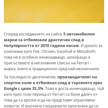
Според изследването на сайта,
5 автомобилни
марки са отбелязали драстичен спад в
популярността от 2010 година насам
. И докато за
компании като Fiat, Citroen, Vauxhall и Mitsubishi
това не е особено изненадващо, шокиращо е
присъствието в негативния списък на Ferrari -
марка, която е традиционно сред най-иконичните.
За последното десетилетие,
производителят на
спортни коли е отбелязал спад в търсенето през
Google с цели 35,3%
. Това е доста изненадващо, тъй
като през този период от Ferrari са били далеч от
това да са кротки и да не представят атрактивни
новости. И мнозина специалисти започнаха да си