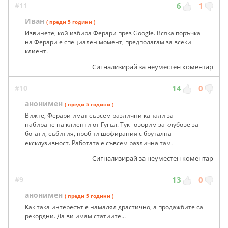
#11
6
1
Иван
( преди 5 години )
Извинете, кой избира Ферари през Google. Всяка поръчка
на Ферари е специален момент, предполагам за всеки
клиент.
Сигнализирай за неуместен коментар
#10
14
0
анонимен
( преди 5 години )
Вижте, Ферари имат съвсем различни канали за
набиране на клиенти от Гугъл. Тук говорим за клубове за
богати, събития, пробни шофирания с брутална
ексклузивност. Работата е съвсем различна там.
Сигнализирай за неуместен коментар
#9
13
0
анонимен
( преди 5 години )
Как така интересът е намалял драстично, а продажбите са
рекордни. Да ви имам статиите...