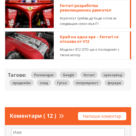
Ferrari разработва
революционен двигател
Агрегатът трябва да бъде готов за
следващия сезон във F1
Край на една ера – Ferrari се
отказва от V12
Моделът 812 GTO ще е последният с
такъв мотор
Тагове:
Purosangue
Google
ferrari
кросоувър
продажби
спад
Гугъл
популярност
ферари
Коментари ( 12 )
Напиши коментар