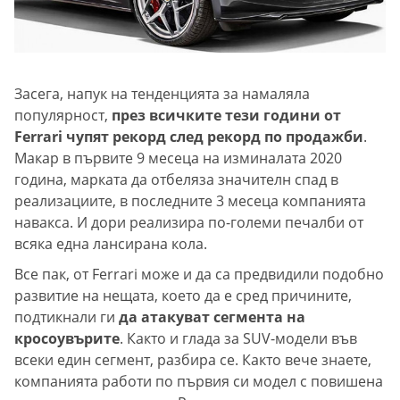
Засега, напук на тенденцията за намаляла
популярност,
през всичките тези години от
Ferrari чупят рекорд след рекорд по продажби
.
Макар в първите 9 месеца на изминалата 2020
година, марката да отбеляза значителн спад в
реализациите, в последните 3 месеца компанията
навакса. И дори реализира по-големи печалби от
всяка една лансирана кола.
Все пак, от Ferrari може и да са предвидили подобно
развитие на нещата, което да е сред причините,
подтикнали ги
да атакуват сегмента на
кросоувърите
. Както и глада за SUV-модели във
всеки един сегмент, разбира се. Както вече знаете,
компанията работи по първия си модел с повишена