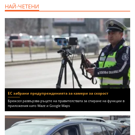
дава под наем, Двустаен апартамент, 55
НАЙ-ЧЕТЕНИ
m2 София, Младост 4, 650 EUR
ЕС забрани предупрежденията за камери за скорост
Брюксел развързва ръцете на правителствата за спиране на функции в
приложения като Waze и Google Maps