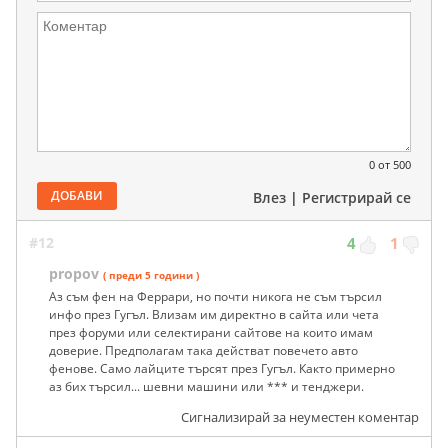
0
от 500
ДОБАВИ
Влез
|
Регистрирай се
#12
4
1
propov
( преди 5 години )
Аз съм фен на Феррари, но почти никога не съм търсил
инфо през Гугъл. Влизам им директно в сайта или чета
през форуми или селектирани сайтове на които имам
доверие. Предполагам така действат повечето авто
фенове. Само лайците търсят през Гугъл. Както примерно
аз бих търсил... шевни машини или *** и тенджери.
Сигнализирай за неуместен коментар