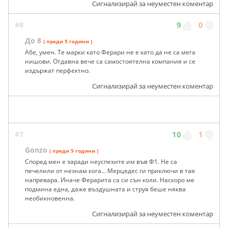
Сигнализирай за неуместен коментар
#8
9
0
До 8
( преди 5 години )
Абе, умен. Те марки като Ферари не е като да не са мега
нишови. Отдавна вече са самостоятелна компания и се
издържат перфектно.
Сигнализирай за неуместен коментар
#7
10
1
Gonzo
( преди 5 години )
Според мен е заради неуспехите им във Ф1. Не са
печелили от незнам кога... Мерцедес ги приключи в тая
напревара. Иначе Ферарита са си сън коли. Наскоро ме
подмина една, даже въздушната и струя беше няква
необикновенна.
Сигнализирай за неуместен коментар