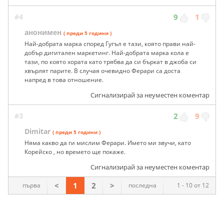
#4
9
1
анонимен
( преди 5 години )
Най-добрата марка според Гугъл е тази, която прави най-
добър дигитален маркетинг. Най-добрата марка кола е
тази, по която хората като трябва да си бъркат в джоба си
хвърлят парите. В случая очевидно Ферари са доста
напред в това отношение.
Сигнализирай за неуместен коментар
#3
2
9
Dimitar
( преди 5 години )
Няма какво да ги мислим Ферари. Името ми звучи, като
Корейско , но времето ще покаже.
Сигнализирай за неуместен коментар
<
1
2
>
първа
последна
1 - 10 от 12