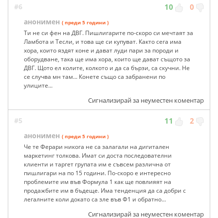
#6
10
0
анонимен
( преди 5 години )
Ти не си фен на ДВГ. Пишлигарите по-скоро си мечтаят за
Ламбота и Тесли, и това ще си купуват. Както сега има
хора, които яздят коне и дават луди пари за породи и
оборудване, така ще има хора, които ще дават същото за
ДВГ. Щото ел колите, колкото и да са бързи, са скучни. Не
се случва мн там... Конете също са забранени по
улиците...
Сигнализирай за неуместен коментар
#5
11
2
анонимен
( преди 5 години )
Че те Ферари никога не са залагали на дигитален
маркетинг толкова. Имат си доста последователни
клиенти и таргет групата им е съвсем различна от
пишлигари на по 15 години. По-скоро е интересно
проблемите им във Формула 1 как ще повлияят на
продажбите им в бъдеще. Има тенденция да са добри с
легалните коли докато са зле във Ф1 и обратно...
Сигнализирай за неуместен коментар