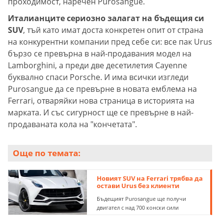
проходимост, наречен Purosangue.
Италианците сериозно залагат на бъдещия си
SUV
, тъй като имат доста конкретен опит от страна
на конкурентни компании пред себе си: все пак Urus
бързо се превърна в най-продавания модел на
Lamborghini, а преди две десетилетия Cayenne
буквално спаси Porsche. И има всички изгледи
Purosangue да се превърне в новата емблема на
Ferrari, отваряйки нова страница в историята на
марката. И със сигурност ще се превърне в най-
продаваната кола на "кончетата".
Още по темата:
Новият SUV на Ferrari трябва да
остави Urus без клиенти
Бъдещият Purosangue ще получи
двигател с над 700 конски сили