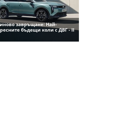
иново завръщане: Най-
ресните бъдещи коли с ДВГ - II