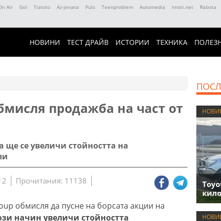
On Air
Gol
Tialoto
Az-jenata
Puls
Teenproblem
Automedia
Imoti.net
Rabota
НОВИНИ
ТЕСТ ДРАЙВ
ИСТОРИИ
ТЕХНИКА
ПОЛЕЗ
ПОСЛ
бмисля продажба на част от
НОВИ
а ще се увеличи стойността на
ли
12
Прочитания: 11138
Toyo
кило
oup обмисля да пусне на борсата акции на
този начин увеличи стойността
НОВИ