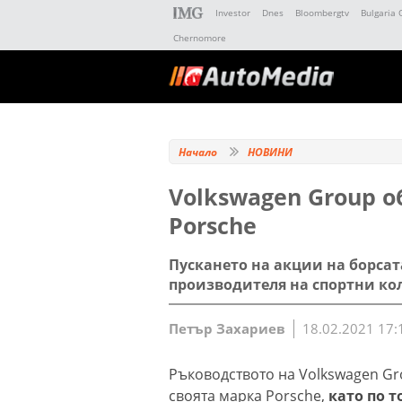
Investor
Dnes
Bloombergtv
Bulgaria 
Chernomore
Начало
НОВИНИ
Volkswagen Group о
Porsche
Пускането на акции на борсат
производителя на спортни ко
Петър Захариев
18.02.2021 17:
Ръководството на Volkswagen Gr
своята марка Porsche,
като по 