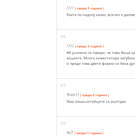
////
( преди 5 години )
Ккато по надолу казах, всичко е далав
#8
////
( преди 5 години )
#6 усилено се говори, че това беше е
акциите. Много инвеститори загубиха
и преди това двете фирми си бяха дуп
#7
Факт!
( преди 5 години )
Има лошо китайците са жълтури
#6
№7
( преди 5 години )