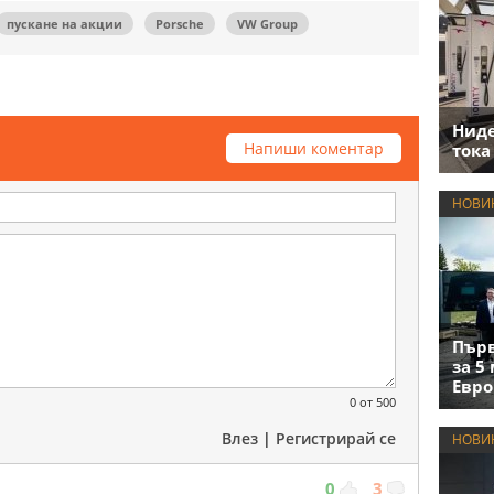
пускане на акции
Porsche
VW Group
Нид
Напиши коментар
тока
НОВИ
Първ
за 5
Евро
0
от 500
Влез
|
Регистрирай се
НОВИ
0
3