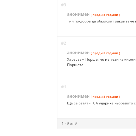
#3
анонимен
( преди 5 години )
Тия по-добре да обмислят закриване н
#2
анонимен
( преди 5 години )
Харесвам Порше, но не тези камиони 
Поршета.
#1
анонимен
( преди 5 години )
Ще се сетят - FCA удариха кьоравото 
1 - 9 от 9