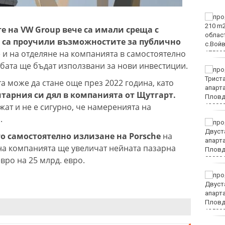
Какво време ни очаква
в събота?
е на VW Group вече са имали среща с
о са проучили възможностите за публично
 и на отделяне на компанията в самостоятелно
бата ще бъдат използвани за нови инвестиции.
Затварят за кратко ул.
„Вълноломна“ в неделя
а може да стане още през 2022 година, като
тарния си дял в компанията от Щутгарт.
т и не е сигурно, че намеренията на
.
40 пияни и дрогирани
шофьори спипа КАТ за
о самостоятелно излизане на Porsche
на
ден
на компанията ще увеличат нейната пазарна
вро на 25 млрд. евро.
DARA, Орлин Павлов и
любими варненски
изпълнители ще пеят на
празника на Варна