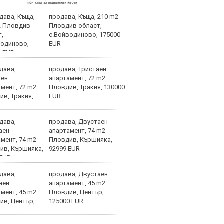
продава, Къща, 210 m2
В Ма
Пловдив област,
ЦСКА
с.Войводиново, 175000
мног
EUR
продава, Тристаен
ПСЖ 
апартамент, 72 m2
врат
Пловдив, Тракия, 130000
EUR
продава, Двустаен
Мара
апартамент, 74 m2
смър
Пловдив, Кършияка,
толк
92999 EUR
продава, Двустаен
Крис
апартамент, 45 m2
арог
Пловдив, Център,
плув
125000 EUR