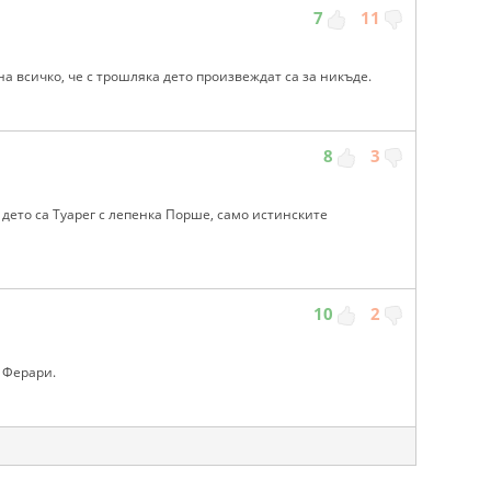
7
11
а всичко, че с трошляка дето произвеждат са за никъде.
8
3
дето са Туарег с лепенка Порше, само истинските
10
2
с Ферари.