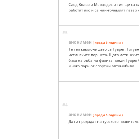
След Волво и Мерцедес и тия ще са к
работят яко и са най-големият пазар 
#5
анонимен
( преди 5 години )
Те тея камиони дето са Туарег, Тигуан
истинските поршета. Щото истинските
бяха на ръба на фалита преди Туарег
много пари от спортни автомобили.
#4
анонимен
( преди 5 години )
Да ги продадат на турското правител