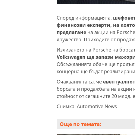
Според информацията,
шефовет
финансови експерти, на коят
предлагане
на акции на Porsche
дружество. Приходите от продаж
Излизането на Porsche на борсат
Volkswagen ще запази мажори
Обсъжданията обаче ще продължа
концерна ще бъдат реализирани
Очакванията са, че
евентуалнот
борсата и продажбата на акции 
стойност от сегашните 20 млрд. е
Снимка: Automotive News
Още по темата: