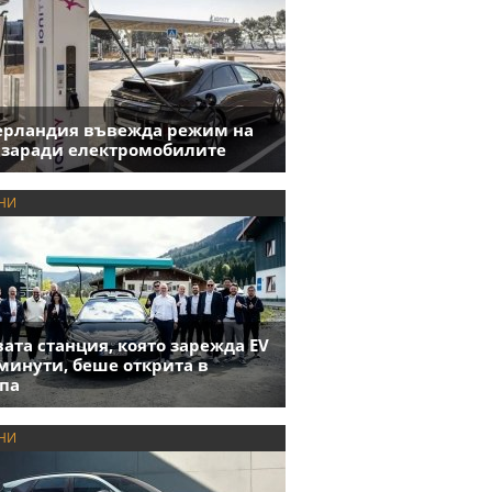
ерландия въвежда режим на
 заради електромобилите
НИ
ата станция, която зарежда EV
 минути, беше открита в
па
НИ