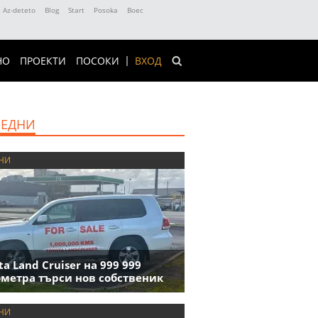
Az-deteto
Blog
Start
Posoka
Boec
НО
ПРОЕКТИ
ПОСОКИ
ВХОД
ЕДНИ
НИ
ta Land Cruiser на 999 999
метра търси нов собственик
НИ