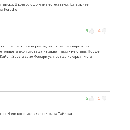
итайски. В което лошо няма естествено. Китайците
на Porsche
5
4
 верно е, че не са поршета, ама изкарват парите за
 поршета ако трябва да изкарват пари - не става. Порше
/Кайен. Засега само Ферари успяват да изкарват мега
6
5
ство. Нали кръстиха електричката Тайджан.