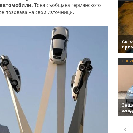
 автомобили.
Това съобщава германското
се позовава на свои източници.
Авто
врем
НОВИ
Защо
хлад