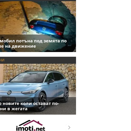
мобил потъна под земята по
е на движение
НИ
 новите коли остават по-
ни в жегата