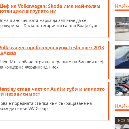
НАЙ-
Шеф на Volkswagen: Skoda има най-голям
потенциал в групата ни
Няма шанс чешката марка да започне да се
конкурира с Dacia, категорични са във Волфсбург
Volkswagen пробвал да купи Tesla през 2013
година
Илон Мъск обаче отрязал мераците на бившия шеф
на концерна Фердинанд Пиех
Bentley става част от Audi и губи и малкото
си независимост
Това е поредната стъпка към съкращаване на
НАЙ-
разходите във VW Group
НОВИ