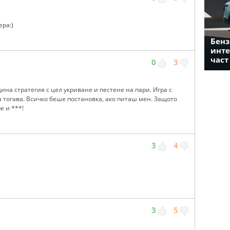
ера:)
Бенз
инте
част
0
3
дина стратегия с цел укриване и пестене на пари. Игра с
 тогава. Всичко беше постановка, ако питаш мен. Защото
е и ***!
3
4
3
5