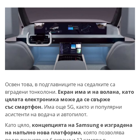
Освен това, в подглавниците на седалките са
вградени тонколони.
Екран има и на волана, като
цялата електроника може да се свърже
със смартфон.
Има още 5G, както и популярни
асистенти на водача и автопилот.
Като цяло,
концепцията на Samsung е изградена
на напълно нова платформа
, която позволява
поддържането на 6 екрана и 12 камери в