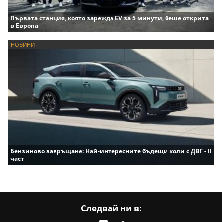
Първата станция, която зарежда EV за 5 минути, беше открита
в Европа
НОВИНИ
Бензиново завръщане: Най-интересните бъдещи коли с ДВГ - II
част
Следвай ни в: