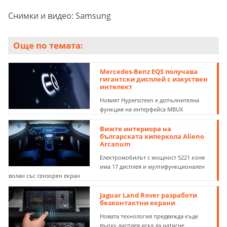
Снимки и видео: Samsung
Още по темата:
Mercedes-Benz EQS получава
гигантски дисплей с изкуствен
интелект
Новият Hyperscreen е допълнителна
функция на интерфейса MBUX
Вижте интериора на
българската хиперкола Alieno
Arcanum
Електромобилът с мощност 5221 коня
има 17 дисплея и мултифункционален
волан със сензорен екран
Jaguar Land Rover разработи
безконтактни екрани
Новата технология предвижда къде
върху дисплея иска да натисне