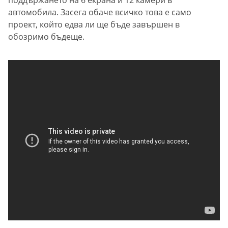
автомобила. Засега обаче всичко това е само
проект, който едва ли ще бъде завършен в
обозримо бъдеще.