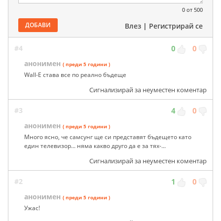
0
от 500
ДОБАВИ
Влез
|
Регистрирай се
#4
0
0
анонимен
( преди 5 години )
Wall-E става все по реално бъдеще
Сигнализирай за неуместен коментар
#3
4
0
анонимен
( преди 5 години )
Много ясно, че самсунг ще си представят бъдещето като
един телевизор... няма какво друго да е за тях-...
Сигнализирай за неуместен коментар
#2
1
0
анонимен
( преди 5 години )
Ужас!