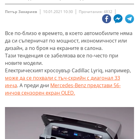
Петър Захариев
10.01.2021 10:30
Прочитания: 4832
Все по-близо е времето, в което автомобилите няма
да си съперничат по мощност, икономичност или
дизайн, а по броя на екраните в салона.
Тази тенденция се забелязва все по-често при
новите модели.
Електрическият кросоувър Cadillac Lyriq, например,
може да се похвали с тъч-скрийн с диагонал 33
инча
. А преди дни
Mercedes-Benz представи 56-
инчов сензорен екран OLED.