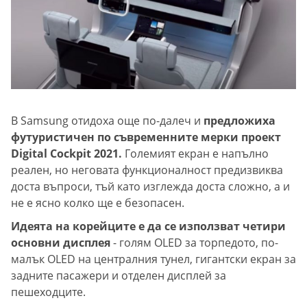
В Samsung отидоха още по-далеч и
предложиха
футуристичен по съвременните мерки проект
Digital Cockpit 2021.
Големият екран е напълно
реален, но неговата функционалност предизвиква
доста въпроси, тъй като изглежда доста сложно, а и
не е ясно колко ще е безопасен.
Идеята на корейците е да се използват четири
основни дисплея
- голям OLED за торпедото, по-
малък OLED на централния тунел, гигантски екран за
задните пасажери и отделен дисплей за
пешеходците.