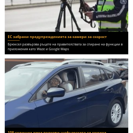
ЕС забрани предупрежденията за камери за скорост
Брюксел развързва ръцете на правителствата за спиране на функции в
приложения като Waze и Google Maps
108-годишна жена поднови шофьорската си книжка