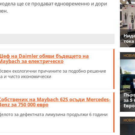
а модела ще се продават едновременно и дори
пен.
Нид
тока
Шеф на Daimler обяви бъдещето на
НОВИ
Maybach за електрическо
Освен екологични причините за подобно решение
са и чисто икономически
Първ
Собственик на Maybach 62S осъди Mercedes-
за 5
Benz за 750 000 евро
Евро
Делото за дефектната лимузина продължи 6 години
НОВИ