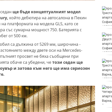
Организират редица
 седан
ще бъде концептуалният модел
инициативи за
ury,
който дебютира на автосалона в Пекин
Международния ден на
младежта във Варна
н на платформата на модела GLS, като се
ра със сумарна мощност 750. Батерията с
Чужденец, ползвал
бег от 500 км.
фалшива шофьорска
обил са дължина от 5269 мм, широчина -
книжка, бе осъден във
Варна
азстоянието между двете оси на Mercedes-
и пътният просвет не бяха съобщени при
Спипаха 75-годишен
ията обаче са убедени, че
този седан ще
дядо с 53 грама чист
оувър и затова към него ще има сериозен
кокаин
те.
Пускат нови 66 спътника
в ниска околоземна
орбита