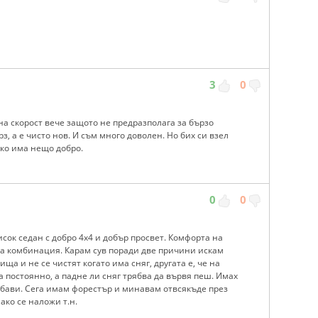
3
0
а скорост вече защото не предразполага за бързо
з, а е чисто нов. И съм много доволен. Но бих си взел
ако има нещо добро.
0
0
сок седан с добро 4х4 и добър просвет. Комфорта на
ра комбинация. Карам сув поради две причини искам
ща и не се чистят когато има сняг, другата е, че на
а постоянно, а падне ли сняг трябва да вървя пеш. Имах
убави. Сега имам форестър и минавам отвсякъде през
 ако се наложи т.н.