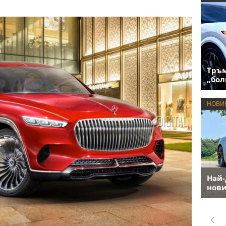
Тръм
„бол
НОВИ
Най-
нови