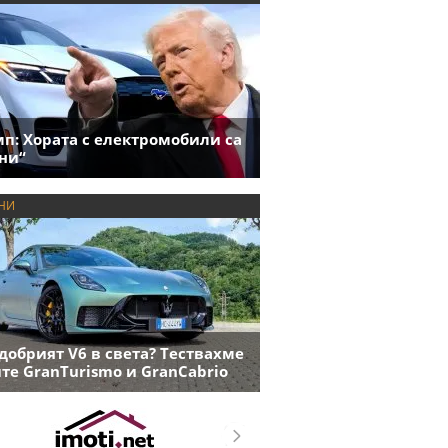
п: Хората с електромобили са
ни“
НИ
добрият V6 в света? Тествахме
те GranTurismo и GranCabrio