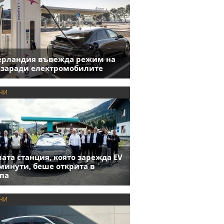
ерландия въвежда режим на
 заради електромобилите
НИ
ата станция, която зарежда EV
 минути, беше открита в
па
НИ