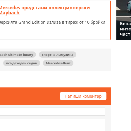
Mercedes представи колекционерски
Maybach
Версията Grand Edition излиза в тираж от 10 бройки
Бенз
инте
част
ach ultimate luxury
спортна лимузина
всъдеходен седан
Mercedes-Benz
Напиши коментар