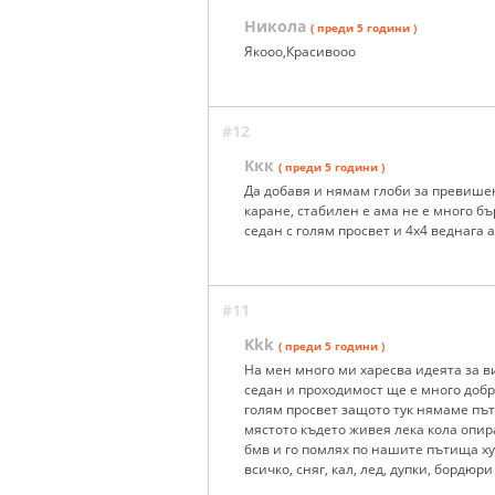
Никола
( преди 5 години )
Якооо,Красивооо
#12
Ккк
( преди 5 години )
Да добавя и нямам глоби за превишен
каране, стабилен е ама не е много бър
седан с голям просвет и 4х4 веднага 
#11
Kkk
( преди 5 години )
На мен много ми харесва идеята за ви
седан и проходимост ще е много доб
голям просвет защото тук нямаме пъти
мястото където живея лека кола опир
бмв и го помлях по нашите пътища х
всичко, сняг, кал, лед, дупки, бордюри