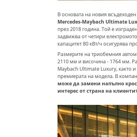
В основата на новия всъдеходен
Mercedes-Maybach Ultimate Lux
през 2018 година. Той е изграде
задвижва от четири електромото
капацитет 80 кВт/ч осигурява про
Размерите на триобемния автом
2110 мм и височина - 1764 мм. Р
Maybach Ultimate Luxury, както 
премиерата на модела. В компан
може да замени напълно крос
интерес от страна на клиенти