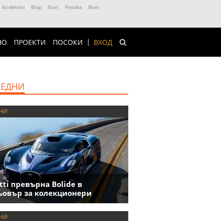
Az-deteto
Blog
Start
Posoka
Boec
НО
ПРОЕКТИ
ПОСОКИ
ВХОД
ЕДНИ
НИ
tti превърна Bolide в
овър за колекционери
НИ