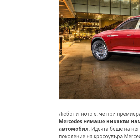
Любопитното е, че при премиера
Mercedes нямаше никакви нам
автомобил.
Идеята беше на нег
поколение на кросоувъра Merced