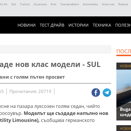
On Air
Gol
Tialoto
Az-jenata
Puls
Teenproblem
Automedia
Imoti.net
Rabota
НОВИНИ
ТЕСТ ДРАЙВ
ИСТОРИИ
ТЕХНИКА
ПОЛЕЗ
ПОСЛ
аде нов клас модели - SUL
НОВИ
ани с голям пътен просвет
55
Прочитания: 20719
сне на пазара луксозен голям седан, чийто
Buga
кросоувър.
Моделът ще създаде напълно нов
шедь
ility Limousine),
съобщава германското
НОВИ