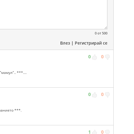
0
от 500
Влез
|
Регистрирай се
0
0
амул".. ***....
0
0
ванието ***.
1
0