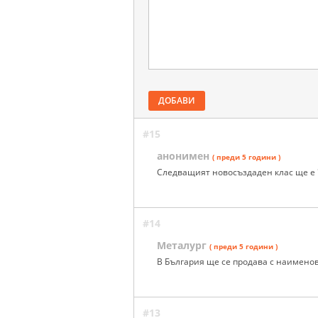
ДОБАВИ
#15
анонимен
( преди 5 години )
Следващият новосъздаден клас ще е "м
#14
Металург
( преди 5 години )
В България ще се продава с наимено
#13