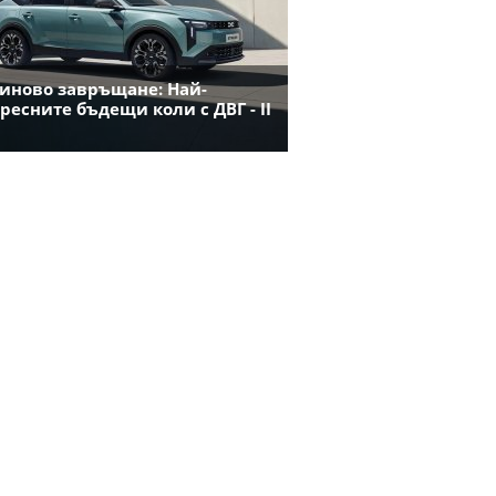
иново завръщане: Най-
ресните бъдещи коли с ДВГ - II