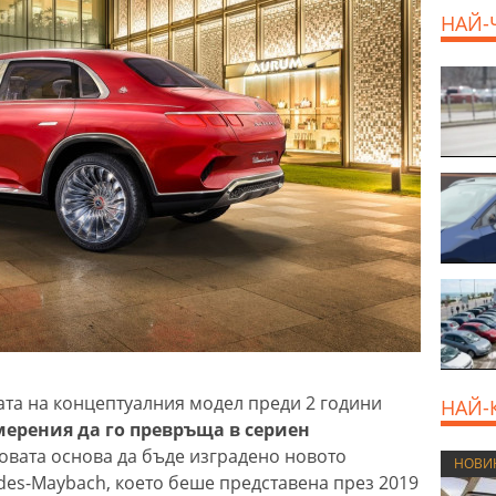
НАЙ-
та на концептуалния модел преди 2 години
НАЙ-
ерения да го превръща в сериен
овата основа да бъде изградено новото
НОВИ
es-Maybach, което беше представена през 2019