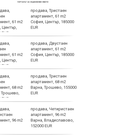
продава, Тристаен
Бълг
апартамент, 61 m2
наци
София, Център, 185000
Свет
EUR
атле
продава, Двустаен
След
апартамент, 61 m2
Мака
София, Център, 185000
прод
EUR
още 
изхода
продава, Тристаен
ЦСКА
апартамент, 68 m2
перл
Варна, Трошево, 155000
мачо
EUR
близ
продава, Четиристаен
Мачо
апартамент, 96 m2
теле
Варна, Владиславово,
авгу
152000 EUR