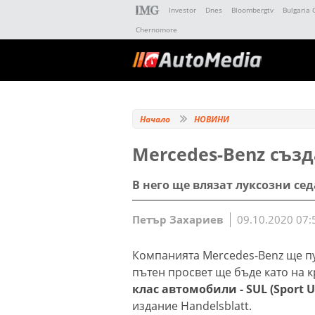
Investor
Dnes
Bloombergtv
Bulgaria 
Chernomore
Начало
НОВИНИ
Mercedes-Benz създ
В него ще влязат луксозни сед
Петър Захариев
09.10.2020 07:
Компанията Mercedes-Benz ще пу
пътен просвет ще бъде като на 
клас автомобили - SUL (Sport Ut
издание Handelsblatt.