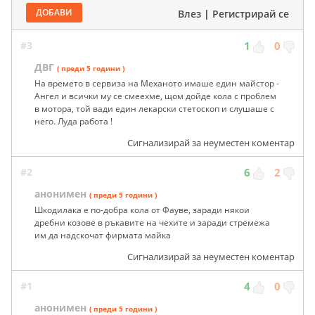
ДОБАВИ
Влез
|
Регистрирай се
#3
1
0
ДВГ
( преди 5 години )
На времето в сервиза на Механото имаше един майстор -
Ангел и всички му се смеехме, щом дойде кола с проблем
в мотора, той вади един лекарски стетоскоп и слушаше с
него. Луда работа !
Сигнализирай за неуместен коментар
#2
6
2
анонимен
( преди 5 години )
Шкодилака е по-добра кола от Фауве, заради някои
дребни козове в ръкавите на чехите и заради стремежа
им да надскочат фирмата майка
Сигнализирай за неуместен коментар
#1
4
0
анонимен
( преди 5 години )