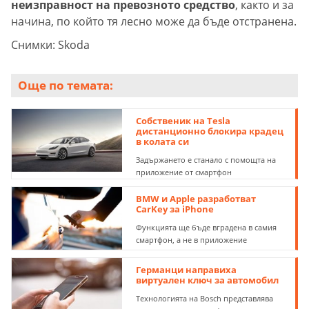
неизправност на превозното средство
, както и за
начина, по който тя лесно може да бъде отстранена.
Снимки: Skoda
Още по темата:
Собственик на Tesla
дистанционно блокира крадец
в колата си
Задържането е станало с помощта на
приложение от смартфон
BMW и Apple разработват
CarKey за iPhone
Функцията ще бъде вградена в самия
смартфон, а не в приложение
Германци направиха
виртуален ключ за автомобил
Технологията на Bosch представлява