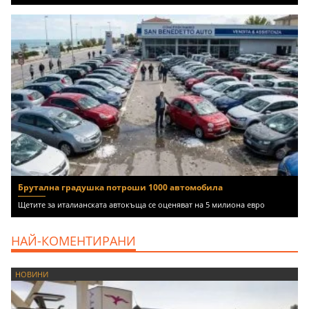
Брутална градушка потроши 1000 автомобила
Щетите за италианската автокъща се оценяват на 5 милиона евро
НАЙ-КОМЕНТИРАНИ
НОВИНИ