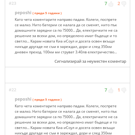
#23
7
2
peposhi
( преди 5 години )
Като чета коментарите направо падам. Колеги, поспрете
се малко. Нито батерии се налага да се сменят, нито пък
домашните зарядни са по ?5000... Да, електричките не са
решение за всеки дом, но определено имат бъдеще и то
светло... Карам новата Киа иСоул и досега освен вкъщи
никъде другаде не съм я зареждал, дори и след 350км
дневен преход. 100км ми струват 3.40лв електричество...
Сигнализирай за неуместен коментар
#22
7
1
peposhi
( преди 5 години )
Като чета коментарите направо падам. Колеги, поспрете
се малко. Нито батерии се налага да се сменят, нито пък
домашните зарядни са по ?5000... Да, електричките не са
решение за всеки дом, но определено имат бъдеще и то
светло... Карам новата Киа иСоул и досега освен вкъщи
никъде другаде не съм я зареждал, дори и след 350км