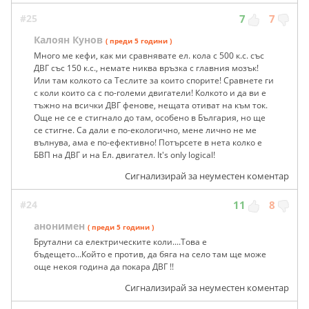
#25
7
7
Калоян Кунов
( преди 5 години )
Много ме кефи, как ми сравнявате ел. кола с 500 к.с. със
ДВГ със 150 к.с., немате никва връзка с главния мозък!
Или там колкото са Теслите за които спорите! Сравнете ги
с коли които са с по-големи двигатели! Колкото и да ви е
тъжно на всички ДВГ фенове, нещата отиват на към ток.
Още не се е стигнало до там, особено в България, но ще
се стигне. Са дали е по-екологично, мене лично не ме
вълнува, ама е по-ефективно! Потърсете в нета колко е
БВП на ДВГ и на Ел. двигател. It's only logical!
Сигнализирай за неуместен коментар
#24
11
8
анонимен
( преди 5 години )
Брутални са електрическите коли....Това е
бъдещето...Който е против, да бяга на село там ще може
още некоя година да покара ДВГ !!
Сигнализирай за неуместен коментар