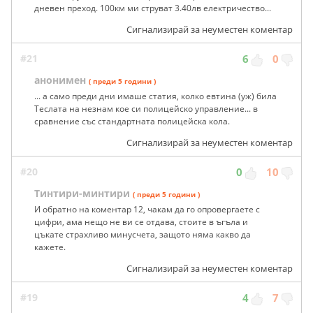
дневен преход. 100км ми струват 3.40лв електричество...
Сигнализирай за неуместен коментар
#21
6
0
анонимен
( преди 5 години )
... а само преди дни имаше статия, колко евтина (уж) била
Теслата на незнам кое си полицейско управление... в
сравнение със стандартната полицейска кола.
Сигнализирай за неуместен коментар
#20
0
10
Тинтири-минтири
( преди 5 години )
И обратно на коментар 12, чакам да го опровергаете с
цифри, ама нещо не ви се отдава, стоите в ъгъла и
цъкате страхливо минусчета, защото няма какво да
кажете.
Сигнализирай за неуместен коментар
#19
4
7