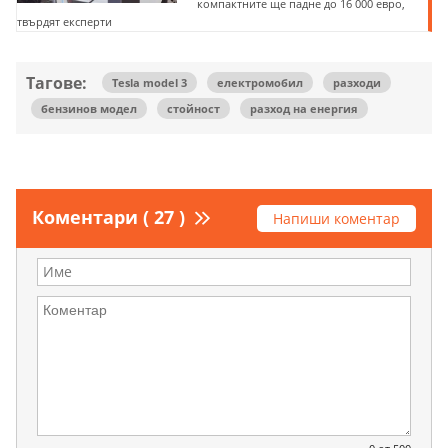
компактните ще падне до 16 000 евро,
твърдят експерти
Тагове:
Tesla model 3
електромобил
разходи
бензинов модел
стойност
разход на енергия
Коментари ( 27 )
Напиши коментар