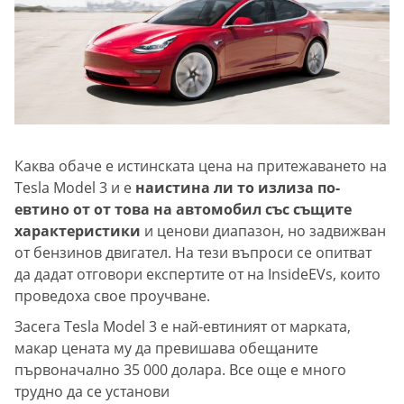
Каква обаче е истинската цена на притежаването на
Tesla Model 3 и е
наистина ли то излиза по-
евтино от от това на автомобил със същите
характеристики
и ценови диапазон, но задвижван
от бензинов двигател. На тези въпроси се опитват
да дадат отговори експертите от на InsideEVs, които
проведоха свое проучване.
Засега Tesla Model 3 е най-евтиният от марката,
макар цената му да превишава обещаните
първоначално 35 000 долара. Все още е много
трудно да се установи