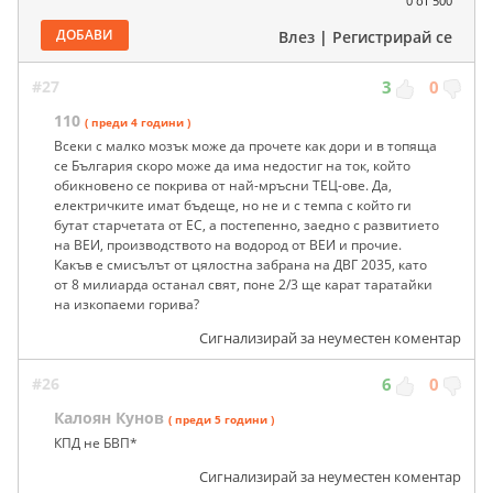
0
от 500
ДОБАВИ
Влез
|
Регистрирай се
#27
3
0
110
( преди 4 години )
Всеки с малко мозък може да прочете как дори и в топяща
се България скоро може да има недостиг на ток, който
обикновено се покрива от най-мръсни ТЕЦ-ове. Да,
електричките имат бъдеще, но не и с темпа с който ги
бутат старчетата от ЕС, а постепенно, заедно с развитието
на ВЕИ, производството на водород от ВЕИ и прочие.
Какъв е смисълът от цялостна забрана на ДВГ 2035, като
от 8 милиарда останал свят, поне 2/3 ще карат таратайки
на изкопаеми горива?
Сигнализирай за неуместен коментар
#26
6
0
Калоян Кунов
( преди 5 години )
КПД не БВП*
Сигнализирай за неуместен коментар