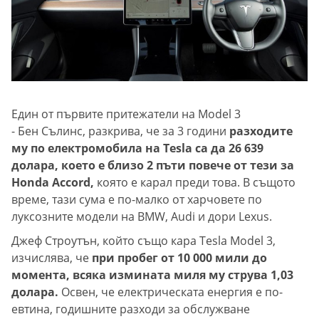
Един от първите притежатели на Model 3
- Бен Сълинс, разкрива, че за 3 години
разходите
му по електромобила на Tesla са да 26 639
долара, което е близо 2 пъти повече от тези за
Honda Accord,
която е карал преди това. В същото
време, тази сума е по-малко от харчовете по
луксозните модели на BMW, Audi и дори Lexus.
Джеф Строутън, който също кара Tesla Model 3,
изчислява, че
при пробег от 10 000 мили до
момента, всяка измината миля му струва 1,03
долара.
Освен, че електрическата енергия е по-
евтина, годишните разходи за обслужване