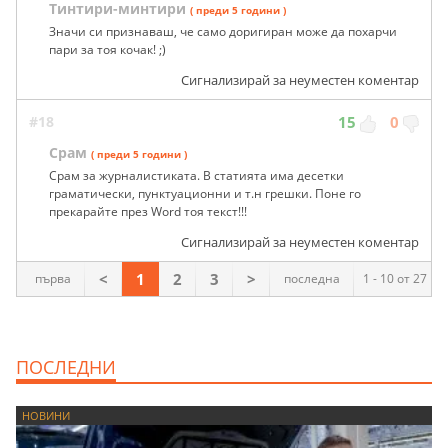
Тинтири-минтири
( преди 5 години )
Значи си признаваш, че само доригиран може да похарчи
пари за тоя кочак! ;)
Сигнализирай за неуместен коментар
#18
15
0
Срам
( преди 5 години )
Срам за журналистиката. В статията има десетки
граматически, пунктуационни и т.н грешки. Поне го
прекарайте през Word тоя текст!!!
Сигнализирай за неуместен коментар
<
1
2
3
>
първа
последна
1 - 10 от 27
ПОСЛЕДНИ
НОВИНИ