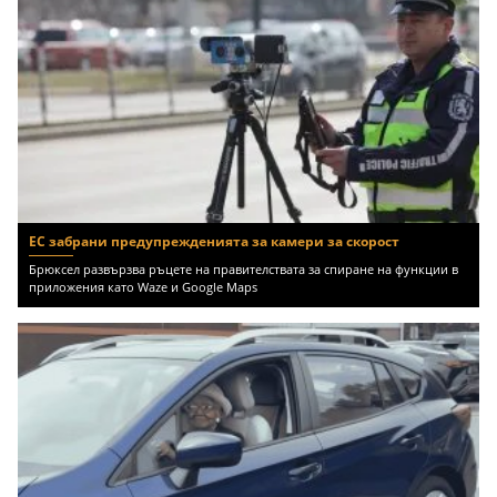
ЕС забрани предупрежденията за камери за скорост
Брюксел развързва ръцете на правителствата за спиране на функции в
приложения като Waze и Google Maps