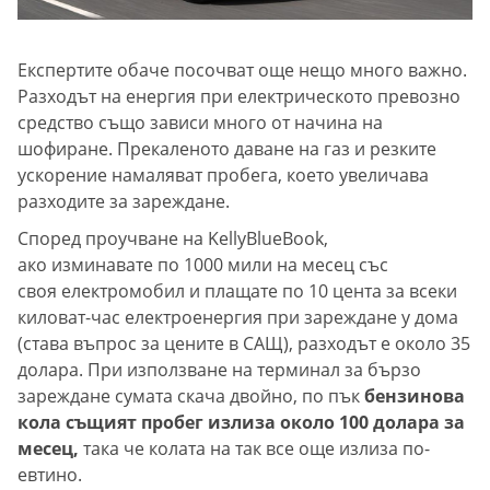
Експертите обаче посочват още нещо много важно.
Разходът на енергия при електрическото превозно
средство също зависи много от начина на
шофиране. Прекаленото даване на газ и резките
ускорение намаляват пробега, което увеличава
разходите за зареждане.
Според проучване на KellyBlueBook,
ако изминавате по 1000 мили на месец със
своя електромобил и плащате по 10 цента за всеки
киловат-час електроенергия при зареждане у дома
(става въпрос за цените в САЩ), разходът е около 35
долара. При използване на терминал за бързо
зареждане сумата скача двойно, по пък
бензинова
кола същият пробег излиза около 100 долара за
месец,
така че колата на так все още излиза по-
евтино.