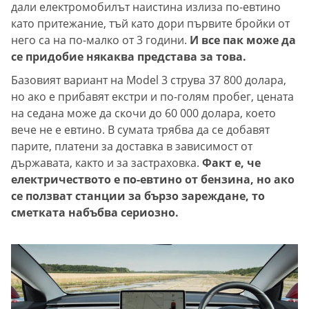
дали електромобилът наистина излиза по-евтино
като притежание, тъй като дори първите бройки от
него са на по-малко от 3 години.
И все пак може да
се придобие някаква представа за това.
Базовият вариант на Model 3 струва 37 800 долара,
но ако е прибавят екстри и по-голям пробег, цената
на седана може да скочи до 60 000 долара, което
вече не е евтино. В сумата трябва да се добавят
парите, платени за доставка в зависимост от
държавата, както и за застраховка.
Факт е, че
електричеството е по-евтино от бензина, но ако
се ползват станции за бързо зареждане, то
сметката набъбва сериозно.