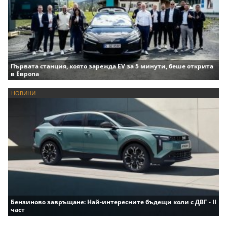
Първата станция, която зарежда EV за 5 минути, беше открита
в Европа
НОВИНИ
Бензиново завръщане: Най-интересните бъдещи коли с ДВГ - II
част