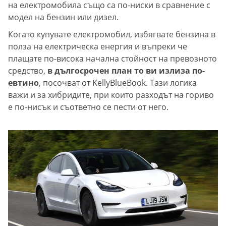
на електромобила също са по-ниски в сравнение с
модел на бензин или дизел.
Когато купувате електромобил, избягвате бензина в
полза на електрическа енергия и въпреки че
плащате по-висока начална стойност на превозното
средство,
в дългосрочен план то ви излиза по-
евтино
, посочват от KellyBlueBook. Тази логика
важи и за хибридите, при които разходът на гориво
е по-нисък и съответно се пести от него.