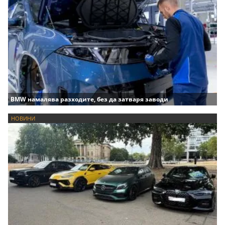
BMW намалява разходите, без да затваря заводи
НОВИНИ