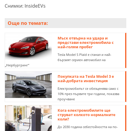
Снимки: InsideEVs
Още по темата:
Мъск отвърна на удара и
представи електромобила с
най-голям пробег
Tesla Model S Plaid е станал и най-
бързият сериен автомобил на
„Нюрбургринг“
Покупката на Tesla Model 3 е
най-добрата инвестиция
Електромобилът се обезценява само с
10% през първите три години, показва
проучване
Кога електромобилите ще
струват колкото нормалните
коли?
До 2030 година себестойността на по-