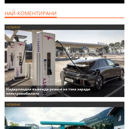
НАЙ-КОМЕНТИРАНИ
НОВИНИ
Нидерландия въвежда режим на тока заради
електромобилите
НОВИНИ