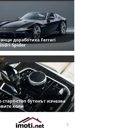
анци доработиха Ferrari
indri Spider
НИ
 старт-стоп бутонът изчезва
овите коли