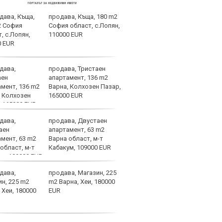
продава, Къща, 180 m2
Край
София област, с.Лопян,
Левс
110000 EUR
кара
за Б
продава, Тристаен
Кошм
апартамент, 136 m2
потв
Варна, Колхозен Пазар,
врем
165000 EUR
Бура
продава, Двустаен
Капи
апартамент, 63 m2
воле
Варна област, м-т
наци
Кабакум, 109000 EUR
със 
СНИМКИ
продава, Магазин, 225
ЦСКА
m2 Варна, Хеи, 180000
Тел 
EUR
от е