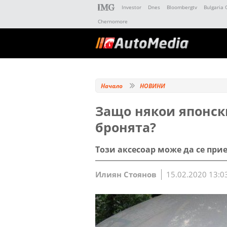
Investor
Dnes
Bloombergtv
Bulgaria 
Chernomore
Начало
НОВИНИ
Защо някои японск
бронята?
Този аксесоар може да се при
Илиян Стоянов
15.02.2020 13:0