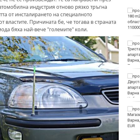
автомобилна индустрия отново рязко тръгна
Тъжна вест! Почина
тта от инсталирането на специалното
голямо име в
 властите. Причината бе, че тогава в страната
медицината
ода бяха най-вече "големите" коли.
Златото стигна до 4295
долара за унция
Във Варна наградиха
победителите в
Спартакиадата на ВМС
Нови правила пратиха
рекорд на Карлос
Насар в историята