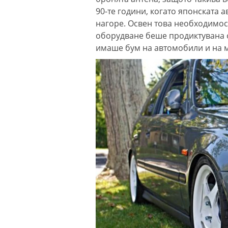
90-те години, когато японската 
нагоре. Освен това необходимос
оборудване беше продиктувана от
имаше бум на автомобили и на м