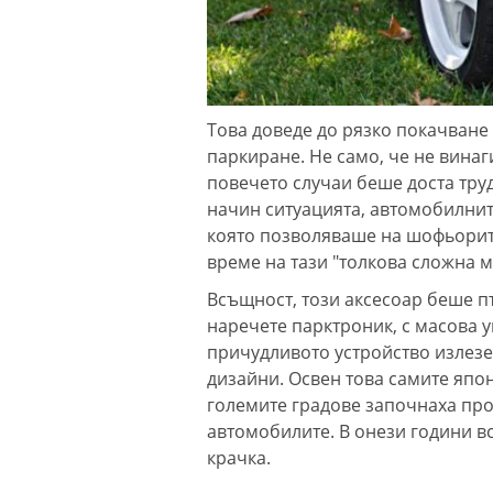
Това доведе до рязко покачване
паркиране. Не само, че не винаг
повечето случаи беше доста труд
начин ситуацията, автомобилни
която позволяваше на шофьорите
време на тази "толкова сложна м
Всъщност, този аксесоар беше п
наречете парктроник, с масова у
причудливото устройство излезе
дизайни. Освен това самите япон
големите градове започнаха про
автомобилите. В онези години в
крачка.