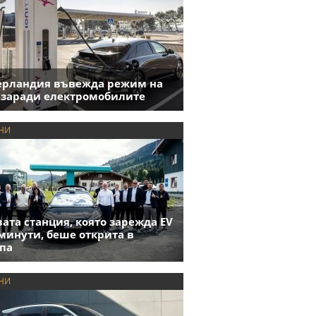
ерландия въвежда режим на
 заради електромобилите
НИ
ата станция, която зарежда EV
 минути, беше открита в
па
НИ