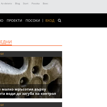
Az-deteto
Blog
Start
Posoka
Boec
НО
ПРОЕКТИ
ПОСОКИ
ВХОД
ЕДНИ
НИ
 малко мръсотия върху
та води до загуба на контрол
НИ