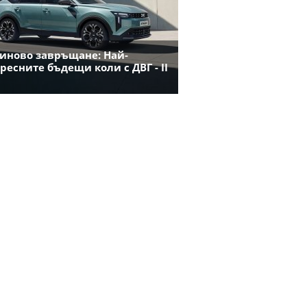
иново завръщане: Най-
ресните бъдещи коли с ДВГ - II