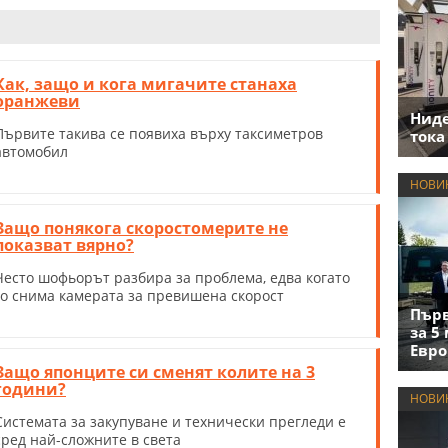
Как, защо и кога мигачите станаха
оранжеви
Нид
Първите такива се появиха върху таксиметров
тока
автомобил
НОВИ
Защо понякога скоростомерите не
показват вярно?
Често шофьорът разбира за проблема, едва когато
го снима камерата за превишена скорост
Първ
за 5
Евро
Защо японците си сменят колите на 3
години?
НОВИ
Системата за закупуване и технически прегледи е
сред най-сложните в света