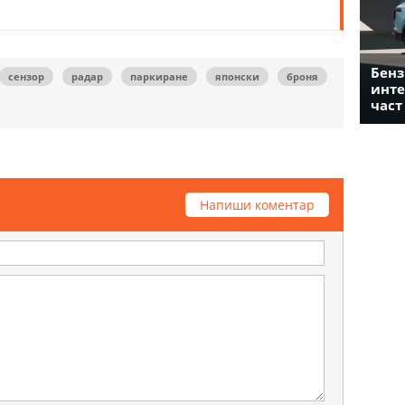
Бенз
сензор
радар
паркиране
японски
броня
инте
част
Напиши коментар