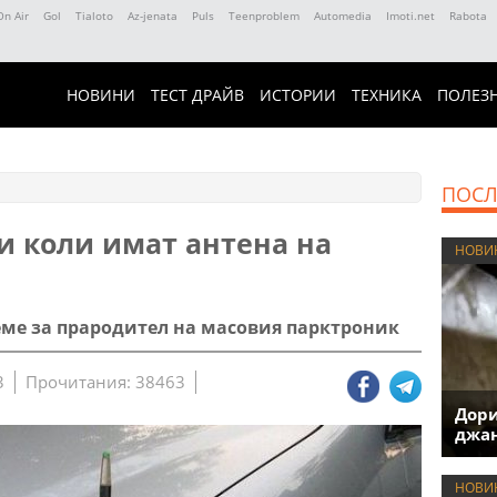
On Air
Gol
Tialoto
Az-jenata
Puls
Teenproblem
Automedia
Imoti.net
Rabota
НОВИНИ
ТЕСТ ДРАЙВ
ИСТОРИИ
ТЕХНИКА
ПОЛЕЗ
ПОСЛ
и коли имат антена на
НОВИ
еме за прародител на масовия парктроник
3
Прочитания: 38463
Дори
джан
НОВИ