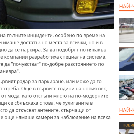
НАЙ-
 на пътните инциденти, особено по време на
и имаше достатъчно места за всички, но и в
но да се паркира. За да подобрят по някакъв
те компании разработиха специална система,
 да "почувстват" по-добре разстоянието по
аневра".
ървият радар за паркиране, или може да го
потреба. Още в първите години на новия век,
 от мода, като отстъпи място на по-модерните
ци се сблъскаха с това, че хулиганите в
НАЙ-
сто да откъсват антените, стърчащи от
се още нямаше камери за наблюдение на всяка
НОВИ