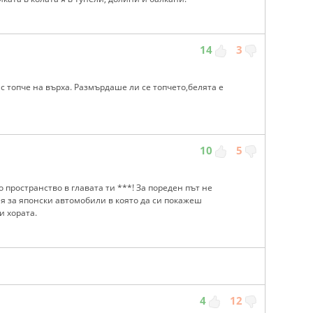
14
3
с топче на върха. Размърдаше ли се топчето,белята е
10
5
 пространство в главата ти ***! За пореден път не
я за японски автомобили в която да си покажеш
и хората.
4
12