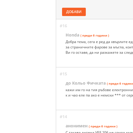
ДОБАВИ
#16
Honda
( преди 6 години )
Добра тема, сега е ред да хвърлите е
за страничните фарове за мъгла, кои
Ви го оставя, да ни разкажете за след
#15
до Кольо Фичката
( преди 6 години
кажи им го на тия ръбове електронни 
к и чао еле па ако е немски *** от се
#14
анонимен
( преди 6 години )
С такава антена VEF 206 не спира муз