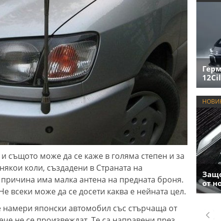
Герм
12Cil
НОВИ
и същото може да се каже в голяма степен и за
някои коли, създадени в Страната на
Защо
 причина има малка антена на предната броня.
от н
Не всеки може да се досети каква е нейната цел.
е намери японски автомобил със стърчаща от
ече не се произвеждат. Те са направени през