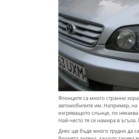
Японците са много странни хора 
автомобилите им. Например, на 
изгряващото слънце, по някаква
Най-често тя се намира в ъгъла. 
Днес ще бъде много трудно да с
бронята антена, защото такива в